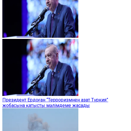
Президент Ердоған “Терроризмнен азат Түркия”
жобасына қатысты мәлімдеме жасады