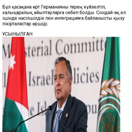
Бұл қасақана өрт Германияны терең күйзелтіп,
халықаралық айыптауларға себеп болды. Сондай-ақ ел
ішінде нәсілшілдік пен интеграцияға байланысты қызу
пікірталастар өршіді.
ҰСЫНЫЛҒАН