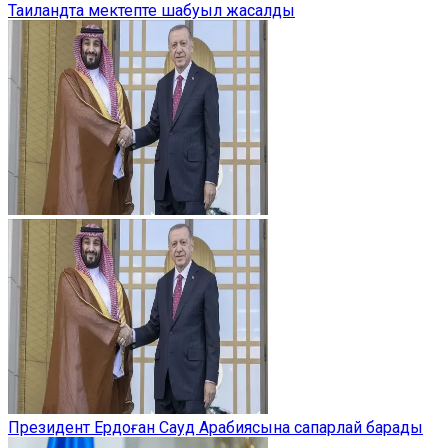
Таиландта мектепте шабуыл жасалды
Президент Ердоған Сауд Арабиясына сапарлай барады