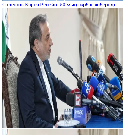
Солтүстік Корея Ресейге 50 мың сарбаз жібереді