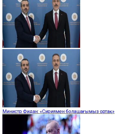
Министр Фидан: «Сириямен болашағымыз ортақ»