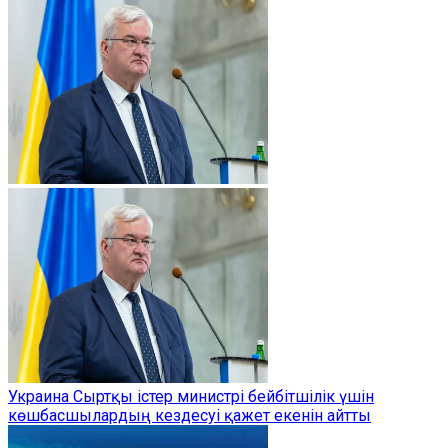
Украина Сыртқы істер министрі бейбітшілік үшін
көшбасшылардың кездесуі қажет екенін айтты