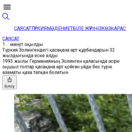
САЯСАТ
ТҮРКИЯ
МӘДЕНИЕТ
БІЛЕ ЖҮРІҢІЗ
КӨЗҚАРАС
САЯСАТ
1 ... минут оқылды
Түркия Золингендегі қасақана өрт құрбандарын 32
жылдығында еске алды
1993 жылы Германияның Золинген қаласында әсіре
оңшыл топтар қасақана өрт қойған үйде бес түрік
азаматы қаза тапқан болатын.
Бөлісу