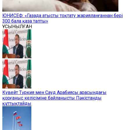
ЮНИСЕФ: «Газада атысты тоқтату жарияланғаннан бері
300 бала қаза тапты»
ҰСЫНЫЛҒАН
Кувейт Түркия мен Сауд Арабиясы арасындағы
қорғаныс келісіміне байланысты Пәкістанды
құттықтайды