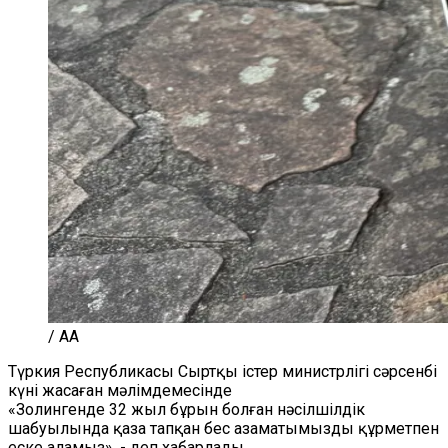
/ AA
Түркия Республикасы Сыртқы істер министрлігі сәрсенбі
күні жасаған мәлімдемесінде
«Золингенде 32 жыл бұрын болған нәсілшілдік
шабуылында қаза тапқан бес азаматымызды құрметпен
еске аламыз», - деп хабарлады.