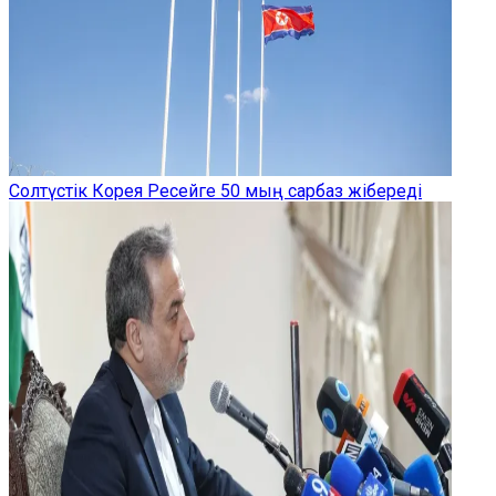
Солтүстік Корея Ресейге 50 мың сарбаз жібереді