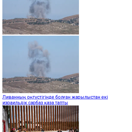
Ливанның оңтүстігінде болған жарылыстан екі
израильдік сарбаз қаза тапты