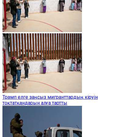
Трамп елге заңсыз мигранттардың кіруін
тоқтатқандарын алға тартты