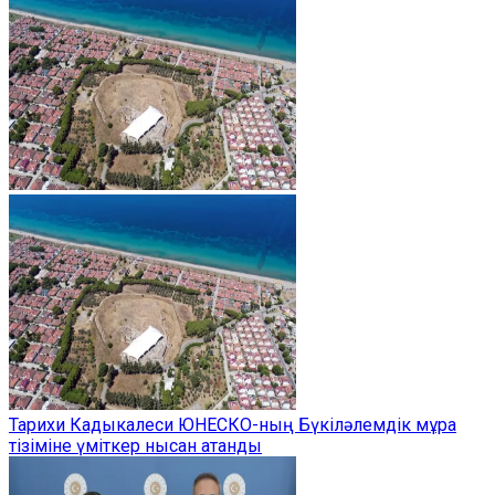
Тарихи Кадыкалеси ЮНЕСКО-ның Бүкіләлемдік мұра
тізіміне үміткер нысан атанды