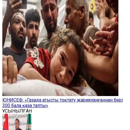
ЮНИСЕФ: «Газада атысты тоқтату жарияланғаннан бері
300 бала қаза тапты»
ҰСЫНЫЛҒАН