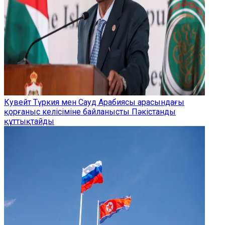
Кувейт Түркия мен Сауд Арабиясы арасындағы
қорғаныс келісіміне байланысты Пәкістанды
құттықтайды