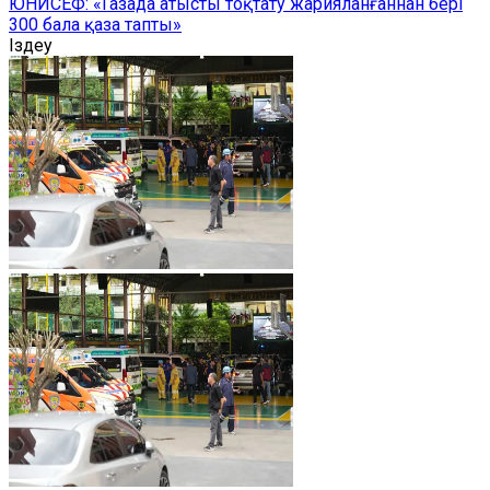
ЮНИСЕФ: «Газада атысты тоқтату жарияланғаннан бері
300 бала қаза тапты»
Іздеу