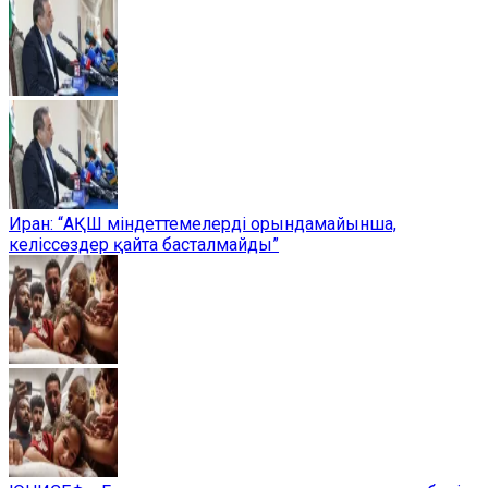
Иран: “АҚШ міндеттемелерді орындамайынша,
келіссөздер қайта басталмайды”