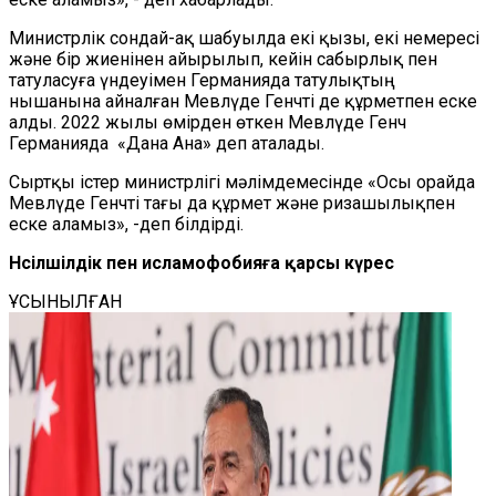
Министрлік сондай-ақ шабуылда екі қызы, екі немересі
және бір жиенінен айырылып, кейін сабырлық пен
татуласуға үндеуімен Германияда татулықтың
нышанына айналған Мевлүде Генчті де құрметпен еске
алды. 2022 жылы өмірден өткен Мевлүде Генч
Германияда «Дана Ана» деп аталады.
Сыртқы істер министрлігі мәлімдемесінде «Осы орайда
Мевлүде Генчті тағы да құрмет және ризашылықпен
еске аламыз», -деп білдірді.
Нәсілшілдік пен исламофобияға қарсы күрес
ҰСЫНЫЛҒАН