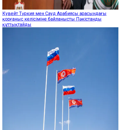
Кувейт Түркия мен Сауд Арабиясы арасындағы
қорғаныс келісіміне байланысты Пәкістанды
құттықтайды