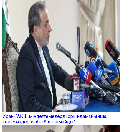
Иран: “АҚШ міндеттемелерді орындамайынша,
келіссөздер қайта басталмайды”