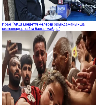
Иран: “АҚШ міндеттемелерді орындамайынша,
келіссөздер қайта басталмайды”