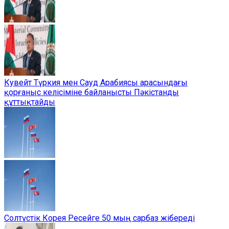
Кувейт Түркия мен Сауд Арабиясы арасындағы
қорғаныс келісіміне байланысты Пәкістанды
құттықтайды
Солтүстік Корея Ресейге 50 мың сарбаз жібереді