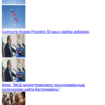
Солтүстік Корея Ресейге 50 мың сарбаз жібереді
Иран: “АҚШ міндеттемелерді орындамайынша,
келіссөздер қайта басталмайды”