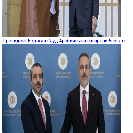
Президент Ердоған Сауд Арабиясына сапарлай барады