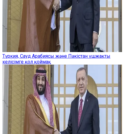
Түркия, Сауд Арабиясы және Пәкістан үшжақты
келісімге қол қоймақ