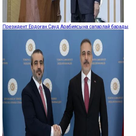
Президент Ердоған Сауд Арабиясына сапарлай барады