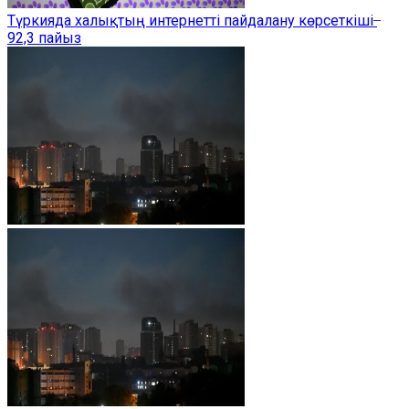
Түркияда халықтың интернетті пайдалану көрсеткіші ̶
92,3 пайыз