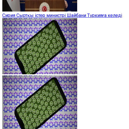
Сирия Сыртқы істер министрі Шайбани Түркияға келеді