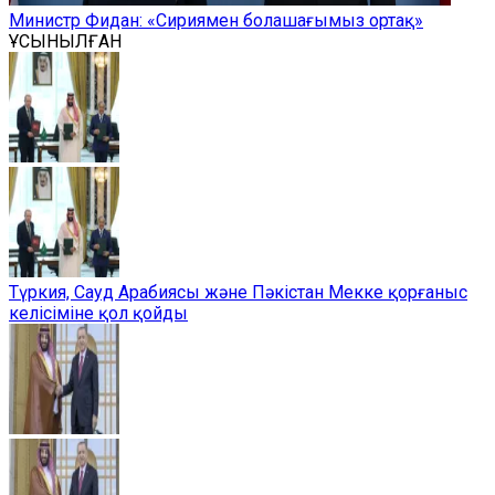
Министр Фидан: «Сириямен болашағымыз ортақ»
ҰСЫНЫЛҒАН
Түркия, Сауд Арабиясы және Пәкістан Мекке қорғаныс
келісіміне қол қойды