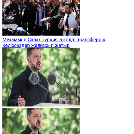
Мұхаммед Салах Түркияға келді: трансферлік
келіссөздер жалғасып жатыр