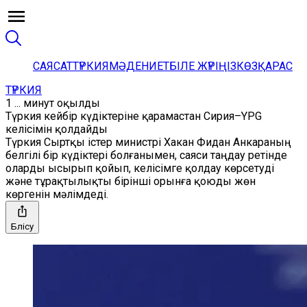
САЯСАТ
ТҮРКИЯ
МӘДЕНИЕТ
БІЛЕ ЖҮРІҢІЗ
КӨЗҚАРАС
ТҮРКИЯ
1 ... минут оқылды
Түркия кейбір күдіктеріне қарамастан Сирия–YPG
келісімін қолдайды
Түркия Сыртқы істер министрі Хакан Фидан Анкараның
белгілі бір күдіктері болғанымен, саяси таңдау ретінде
оларды ысырып қойып, келісімге қолдау көрсетуді
және тұрақтылықты бірінші орынға қоюды жөн
көргенін мәлімдеді.
Бөлісу