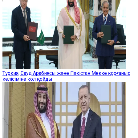
Түркия, Сауд Арабиясы және Пәкістан Мекке қорғаныс
келісіміне қол қойды