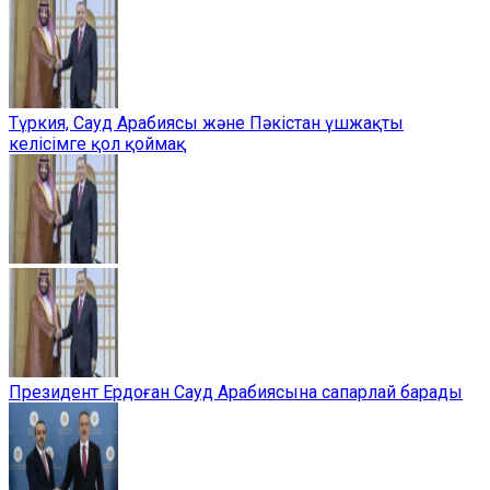
Түркия, Сауд Арабиясы және Пәкістан үшжақты
келісімге қол қоймақ
Президент Ердоған Сауд Арабиясына сапарлай барады