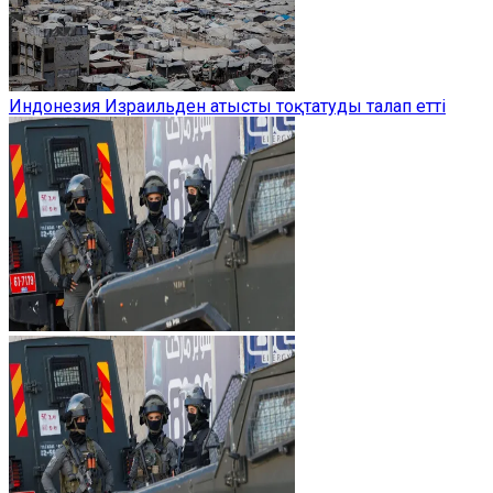
Индонезия Израильден атысты тоқтатуды талап етті