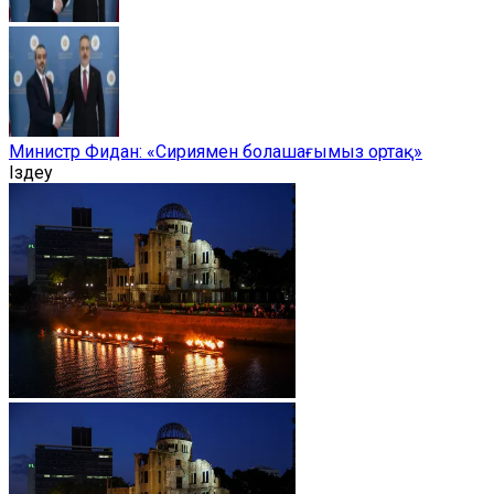
Министр Фидан: «Сириямен болашағымыз ортақ»
Іздеу