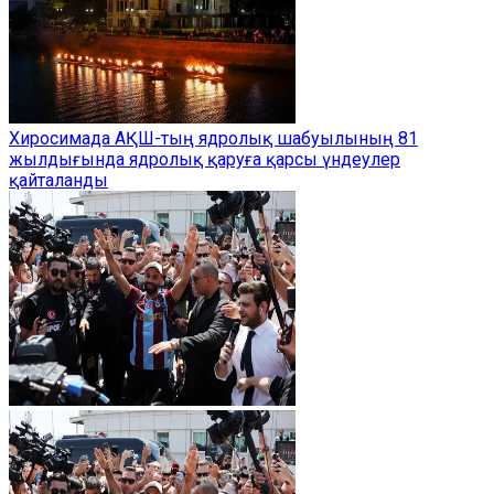
Хиросимада АҚШ-тың ядролық шабуылының 81
жылдығында ядролық қаруға қарсы үндеулер
қайталанды