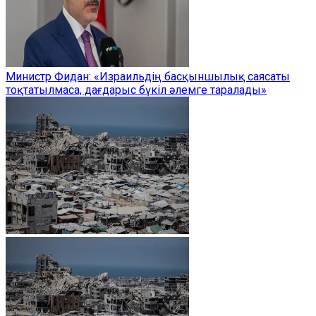
Министр Фидан: «Израильдің басқыншылық саясаты
тоқтатылмаса, дағдарыс бүкіл әлемге таралады»