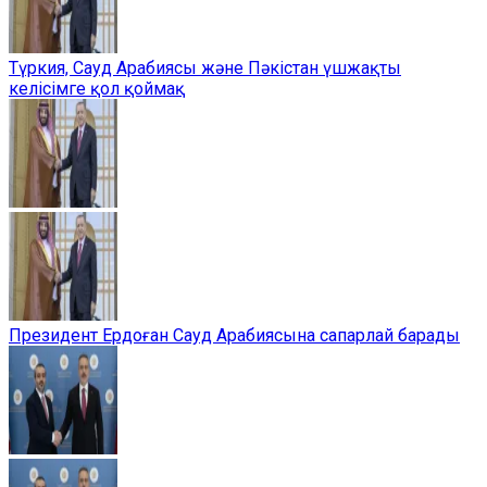
Түркия, Сауд Арабиясы және Пәкістан үшжақты
келісімге қол қоймақ
Президент Ердоған Сауд Арабиясына сапарлай барады