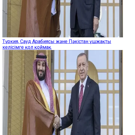
Түркия, Сауд Арабиясы және Пәкістан үшжақты
келісімге қол қоймақ