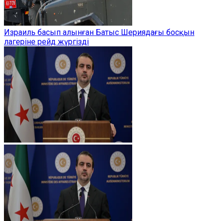
Израиль басып алынған Батыс Шериядағы босқын
лагеріне рейд жүргізді