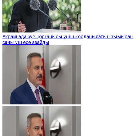
Украинада әуе қорғанысы үшін қолданылатын зымыран
саны үш есе азайды