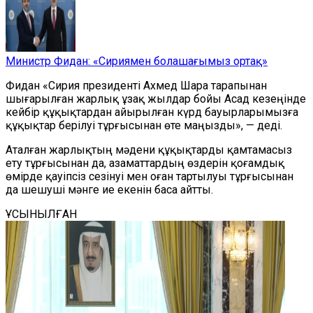
Министр Фидан: «Сириямен болашағымыз ортақ»
Фидан «Сирия президенті Ахмед Шара тарапынан
шығарылған жарлық ұзақ жылдар бойы Асад кезеңінде
кейбір құқықтардан айырылған күрд бауырларымызға
құқықтар берілуі тұрғысынан өте маңызды», — деді.
Аталған жарлықтың мәдени құқықтарды қамтамасыз
ету тұрғысынан да, азаматтардың өздерін қоғамдық
өмірде қауіпсіз сезінуі мен оған тартылуы тұрғысынан
да шешуші мәнге ие екенін баса айтты.
ҰСЫНЫЛҒАН