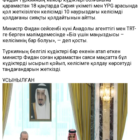
қарамастан 18 қаңтарда Сирия үкіметі мен YPG арасында
қол жеткізілген келісімді 10 наурыздағы келісімді
қолдағаны сияқты қолдайтынын айтты.
Министр Фидан сейсенбі күні Анадолы агенттігі мен ТRT-
ге берген мәлімдемесінде «Біз үшін маңыздысы –
келісімнің бар болуы», — деп қосты.
Түркияның белгілі күдіктері бар екенін атап өткен
министр Фидан соған қарамастан саяси мақсатта бұл
күдіктерді ысырып қойып, келісімге қолдау көрсетуді
таңдағандарын жеткізді.
ҰСЫНЫЛҒАН