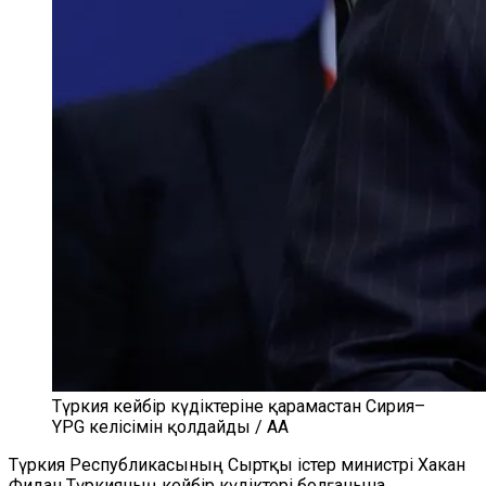
Түркия кейбір күдіктеріне қарамастан Сирия–
YPG келісімін қолдайды / AA
Түркия Республикасының Сыртқы істер министрі Хакан
Фидан Түркияның кейбір күдіктері болғанына