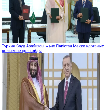
Түркия, Сауд Арабиясы және Пәкістан Мекке қорғаныс
келісіміне қол қойды