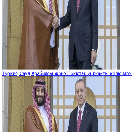
Түркия, Сауд Арабиясы және Пәкістан үшжақты келісімге