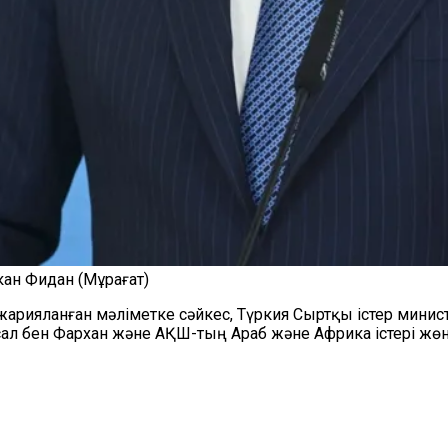
ан Фидан (Мұрағат)
жарияланған мәліметке сәйкес, Түркия Сыртқы істер мини
л бен Фархан және АҚШ-тың Араб және Африка істері жөні