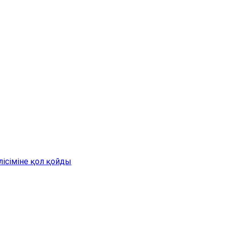
лісіміне қол қойды