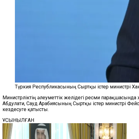
Түркия Республикасының Сыртқы істер министрі Хак
Министрліктің әлеуметтік желідегі ресми парақшасында 
Абдулати, Сауд Арабиясының Сыртқы істер министрі Фейса
кездесуге қатысты.
ҰСЫНЫЛҒАН