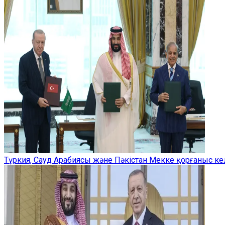
Түркия, Сауд Арабиясы және Пәкістан Мекке қорғаныс ке