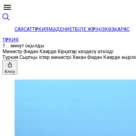
САЯСАТ
ТҮРКИЯ
МӘДЕНИЕТ
БІЛЕ ЖҮРІҢІЗ
КӨЗҚАРАС
ТҮРКИЯ
1 ... минут оқылды
Министр Фидан Каирде бірқатар кездесу өткізді
Түркия Сыртқы істер министрі Хакан Фидан Каирде өңірл
Бөлісу