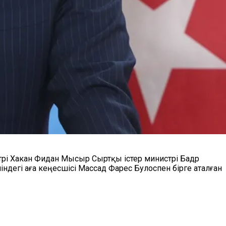
стрі Хакан Фидан Мысыр Сыртқы істер министрі Бадр
ндегі аға кеңесшісі Массад Фарес Булоспен бірге аталған