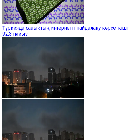
Түркияда халықтың интернетті пайдалану көрсеткіші ̶
92,3 пайыз