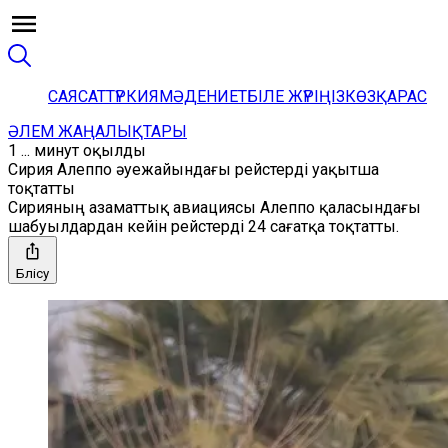
САЯСАТ
ТҮРКИЯ
МӘДЕНИЕТ
БІЛЕ ЖҮРІҢІЗ
КӨЗҚАРАС
ӘЛЕМ ЖАҢАЛЫҚТАРЫ
1 ... минут оқылды
Сирия Алеппо әуежайындағы рейстерді уақытша
тоқтатты
Сирияның азаматтық авиациясы Алеппо қаласындағы
шабуылдардан кейін рейстерді 24 сағатқа тоқтатты.
Бөлісу