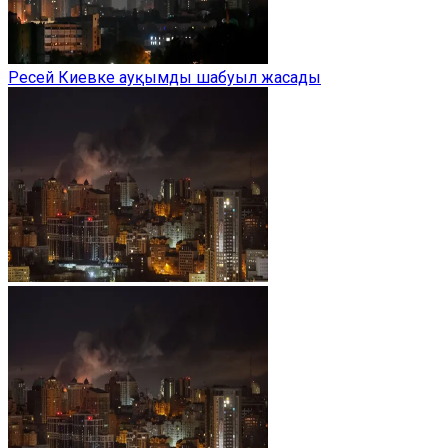
Ресей Киевке ауқымды шабуыл жасады