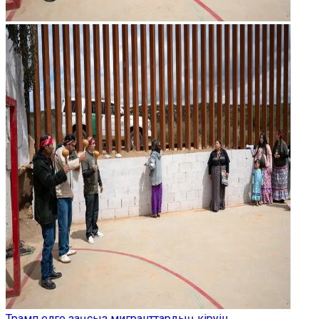
Трамп елге заңсыз мигранттардың кіруін