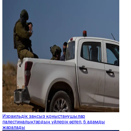
Израильдік заңсыз қоныстанушылар
палестиналықтардың үйлерін өртеп, 6 адамды
жаралады