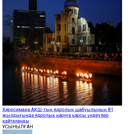
Хиросимада АҚШ-тың ядролық шабуылының 81
жылдығында ядролық қаруға қарсы үндеулер
қайталанды
ҰСЫНЫЛҒАН