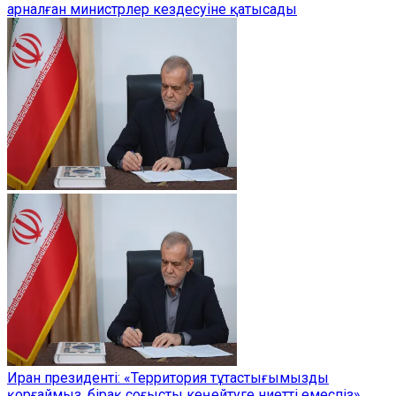
арналған министрлер кездесуіне қатысады
Иран президенті: «Территория тұтастығымызды
қорғаймыз, бірақ соғысты кеңейтуге ниетті емеспіз»