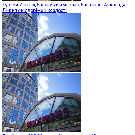
Түркия Ұлттық барлау ұйымының басшысы Анкарада
Ливия өкілдерімен кездесті