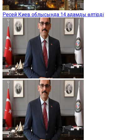
Ресей Киев облысында 14 адамды өлтірді