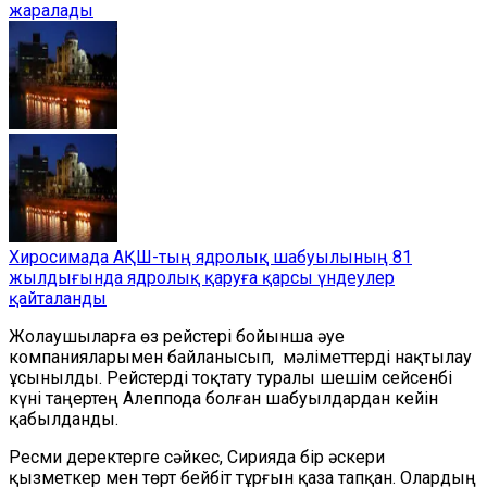
жаралады
Хиросимада АҚШ-тың ядролық шабуылының 81
жылдығында ядролық қаруға қарсы үндеулер
қайталанды
Жолаушыларға өз рейстері бойынша әуе
компанияларымен байланысып, мәліметтерді нақтылау
ұсынылды.
Рейстерді тоқтату туралы шешім сейсенбі
күні таңертең Алеппода болған шабуылдардан кейін
қабылданды.
Ресми деректерге сәйкес, Сирияда бір әскери
қызметкер мен төрт бейбіт тұрғын қаза тапқан. Олардың