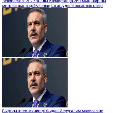
"Wildberries" 2027 жылы Қазақстанда 260 мың шаршы
метрлік жаңа қойма алаңын ашуды жоспарлап отыр
Сыртқы істер министрі Фидан Иерусалим мәселесіне