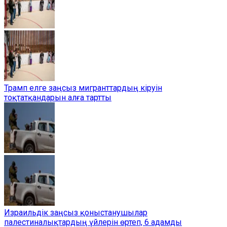
Трамп елге заңсыз мигранттардың кіруін
тоқтатқандарын алға тартты
Израильдік заңсыз қоныстанушылар
палестиналықтардың үйлерін өртеп, 6 адамды