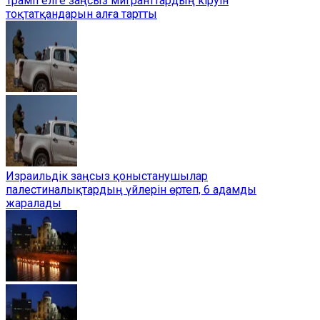
Трамп елге заңсыз мигранттардың кіруін
тоқтатқандарын алға тартты
Израильдік заңсыз қоныстанушылар
палестиналықтардың үйлерін өртеп, 6 адамды
жаралады