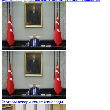
Жоғары әскери кеңес жиналады