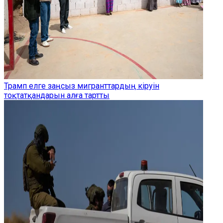
Трамп елге заңсыз мигранттардың кіруін
тоқтатқандарын алға тартты