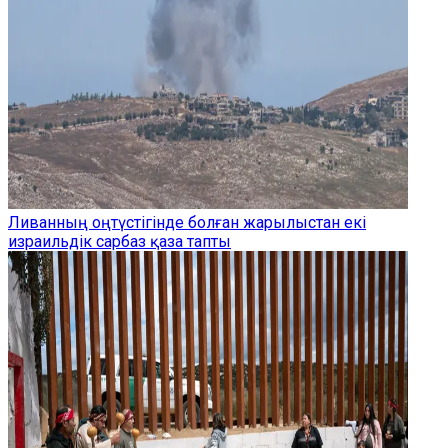
Ливанның оңтүстігінде болған жарылыстан екі
израильдік сарбаз қаза тапты