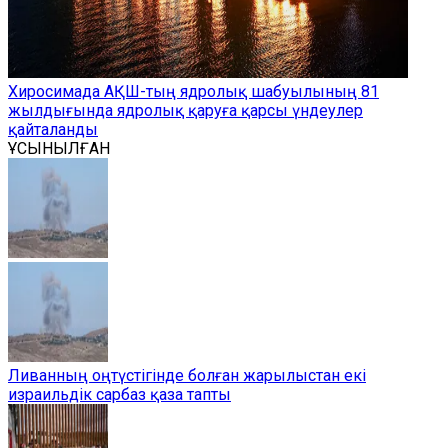
Хиросимада АҚШ-тың ядролық шабуылының 81
жылдығында ядролық қаруға қарсы үндеулер
қайталанды
ҰСЫНЫЛҒАН
Ливанның оңтүстігінде болған жарылыстан екі
израильдік сарбаз қаза тапты