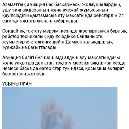
Азаматтық авиация бас басқармасы жолаушылардың,
ұшу экипаждарының және әуежай жұмысының
қауіпсіздігін қамтамасыз ету мақсатында рейстердің 24
сағатқа тоқтатылғанын хабарлады.
Сондай-ақ тоқтату мерзімі кезінде жоспарланған барлық
рейстер техникалық қауіпсіздікке байланысты
жұмыстар аяқталғанға дейін Дамаск халықаралық
әуежайына бағытталады.
Авиация билігі бұл шешімді алдын алу мақсатындағы
және уақытша деп атап, тоқтату мерзімі аяқталған кезде
немесе басқа да өзгерістер туындаса, қосымша ақпарат
берілетінін жеткізді.
ҰСЫНЫЛҒАН