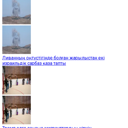
Ливанның оңтүстігінде болған жарылыстан екі
израильдік сарбаз қаза тапты