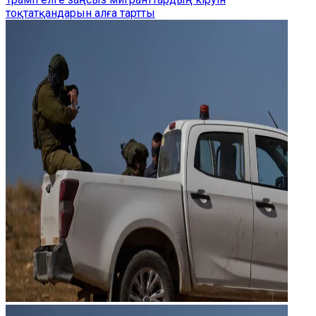
тоқтатқандарын алға тартты