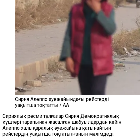
Сирия Алеппо әуежайындағы рейстерді
уақытша тоқтатты / AA
Сириялық ресми тұлғалар Сирия Демократиялық
күштері тарапынан жасалған шабуылдардан кейін
Алеппо халықаралық әуежайына қатынайтын
рейстердің уақытша тоқтатылғанын мәлімдеді.