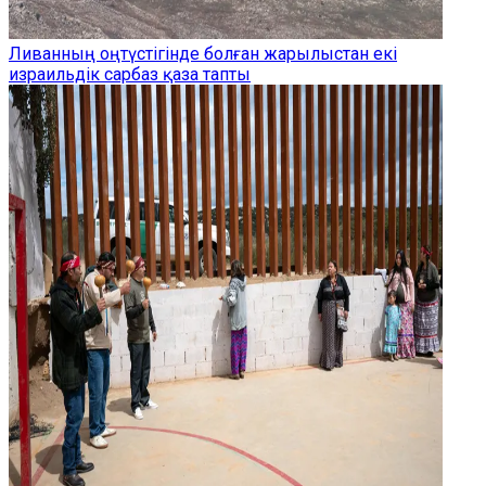
Ливанның оңтүстігінде болған жарылыстан екі
израильдік сарбаз қаза тапты