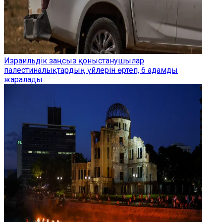
Израильдік заңсыз қоныстанушылар
палестиналықтардың үйлерін өртеп, 6 адамды
жаралады