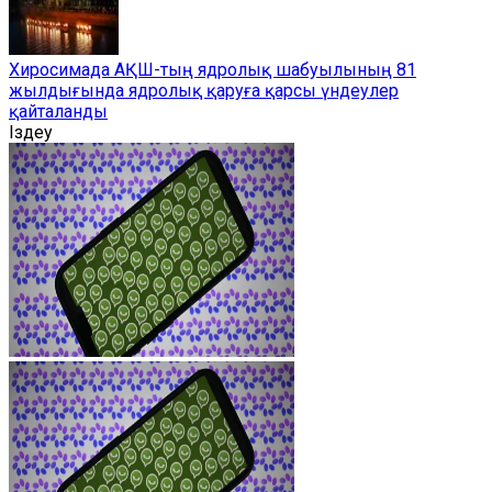
Хиросимада АҚШ-тың ядролық шабуылының 81
жылдығында ядролық қаруға қарсы үндеулер
қайталанды
Іздеу