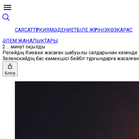
САЯСАТ
ТҮРКИЯ
МӘДЕНИЕТ
БІЛЕ ЖҮРІҢІЗ
КӨЗҚАРАС
ӘЛЕМ ЖАҢАЛЫҚТАРЫ
2 ... минут оқылды
Ресейдің Киевке жасаған шабуылы салдарынан кемінде 9
Зеленскийдің бас көмекшісі бейбіт тұрғындарға жасалға
Бөлісу