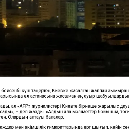
 бейсенбі күні таңертең Киевке жасалған жаппай зымыран
барысында ел астанасына жасалған ең ауыр шабуылдардың
ады, ал «AFP» журналистері Киевте бірнеше жарылыс дауы
ады», – деп жазды. «Алдын ала мәліметтер бойынша, тоғыз
ген. Олардың алтауы балалар.
араждар мен әкімшілік ғимараттарында өрт шығып, кейін с