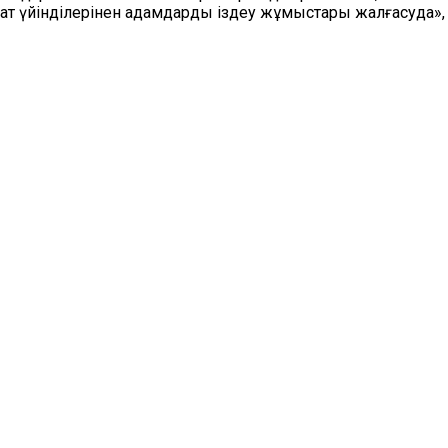
арат үйінділерінен адамдарды іздеу жұмыстары жалғасуда»,