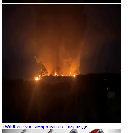
«Wildberries» ғимаратын өрт шарпыды