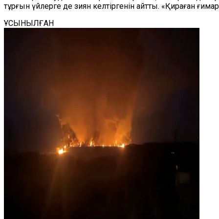
тұрғын үйлерге де зиян келтіргенін айтты. «Қираған ғим
ҰСЫНЫЛҒАН