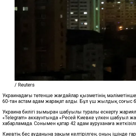
/ Reuters
Украинадағы төтенше жағдайлар қызметінің мәліметінше
60-тан астам адам жарақат алды. Бұл үш жылдық соғыс 
Украина билігі зымыран шабуылы туралы ескерту жариял
«Telegram» аккаунтында «Ресей Киевке үлкен шабуыл жас
хабарламада. Сонымен қатар 42 адам ауруханаға жеткізіл
Киевтің бес ауданына зақым келтірілген, оның ішінде г