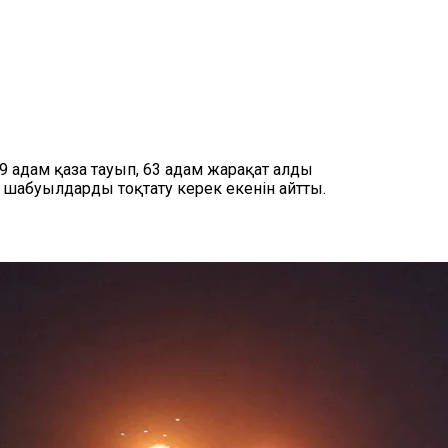
 адам қаза тауып, 63 адам жарақат алды
н шабуылдарды тоқтату керек екенін айтты.