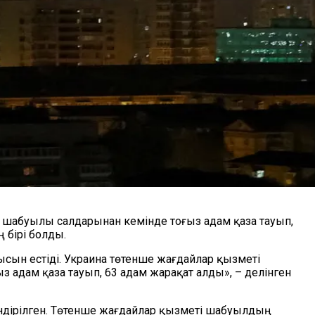
 шабуылы салдарынан кемінде тоғыз адам қаза тауып,
 бірі болды.
сын естіді. Украина төтенше жағдайлар қызметі
 адам қаза тауып, 63 адам жарақат алды», – делінген
өндірілген. Төтенше жағдайлар қызметі шабуылдың