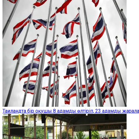
Таиландта бір оқушы 8 адамды өлтіріп, 23 адамды жарал