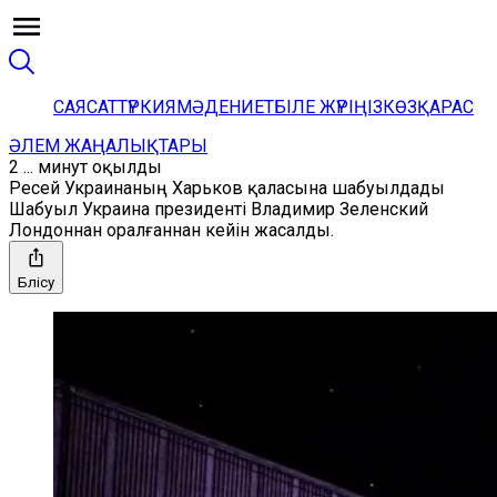
САЯСАТ
ТҮРКИЯ
МӘДЕНИЕТ
БІЛЕ ЖҮРІҢІЗ
КӨЗҚАРАС
ӘЛЕМ ЖАҢАЛЫҚТАРЫ
2 ... минут оқылды
Ресей Украинаның Харьков қаласына шабуылдады
Шабуыл Украина президенті Владимир Зеленский
Лондоннан оралғаннан кейін жасалды.
Бөлісу