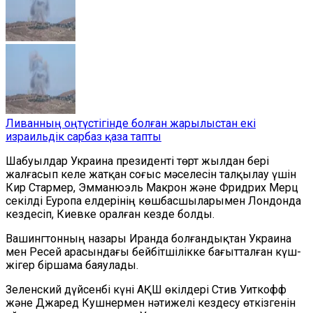
Ливанның оңтүстігінде болған жарылыстан екі
израильдік сарбаз қаза тапты
Шабуылдар Украина президенті төрт жылдан бері
жалғасып келе жатқан соғыс мәселесін талқылау үшін
Кир Стармер, Эмманюэль Макрон және Фридрих Мерц
секілді Еуропа елдерінің көшбасшыларымен Лондонда
кездесіп, Киевке оралған кезде болды.
Вашингтонның назары Иранда болғандықтан Украина
мен Ресей арасындағы бейбітшілікке бағытталған күш-
жігер біршама баяулады.
Зеленский дүйсенбі күні АҚШ өкілдері Стив Уиткофф
және Джаред Кушнермен нәтижелі кездесу өткізгенін