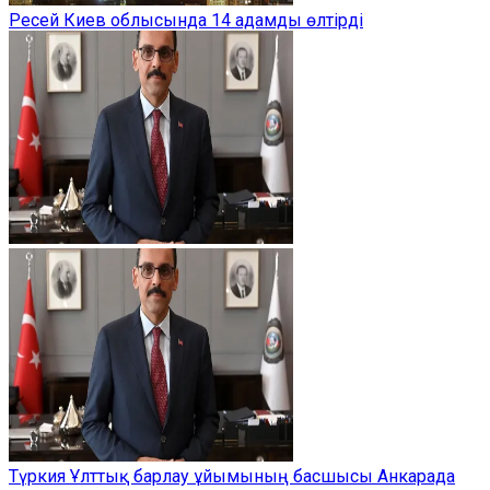
Ресей Киев облысында 14 адамды өлтірді
Түркия Ұлттық барлау ұйымының басшысы Анкарада