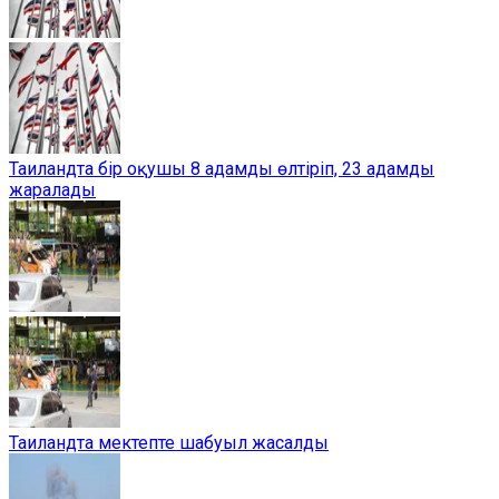
Таиландта бір оқушы 8 адамды өлтіріп, 23 адамды
жаралады
Таиландта мектепте шабуыл жасалды