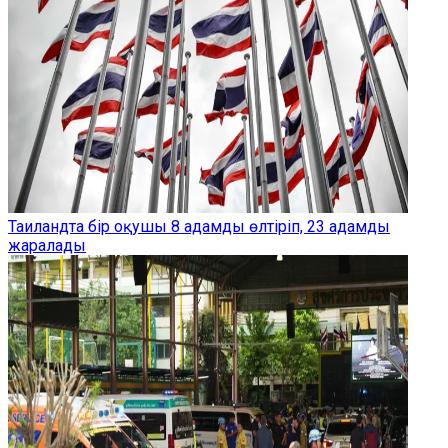
Таиландта бір оқушы 8 адамды өлтіріп, 23 адамды
жаралады