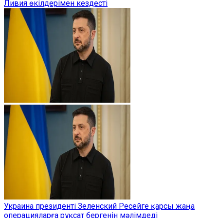
Ливия өкілдерімен кездесті
Украина президенті Зеленский Ресейге қарсы жаңа
операцияларға рұқсат бергенін мәлімдеді