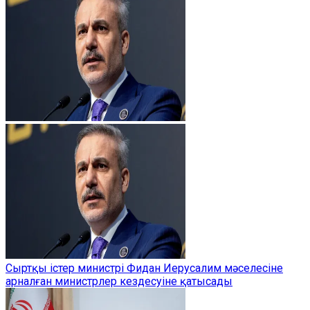
Сыртқы істер министрі Фидан Иерусалим мәселесіне
арналған министрлер кездесуіне қатысады