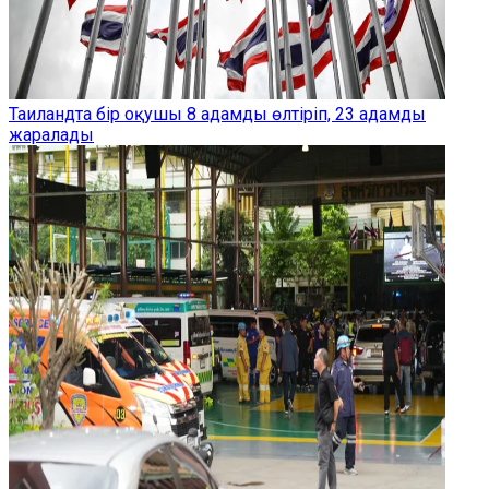
Таиландта бір оқушы 8 адамды өлтіріп, 23 адамды
жаралады