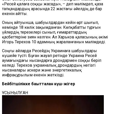
«Ресей қалаға соққы жасады», – деп мәлімдеп, қаза
тапқандардың арасында 22 жастағы әйелдің де бар
екенін айтты.
Оның айтуынша, шабуылдардан кейін өрт шығып,
кемінде 18 көлік зақымданған. Көпқабатты тұрғын
үйлердің терезелері сынып, ғимараттардың
қасбеттеріне зиян келген. Ал Харьков қаласының әкімі
Игорь Терехов 10 адамның жараланғанын мәлімдеді.
Соңғы айларда Ресейдің Украинаға шабуылдары
күшейе түсті. Бұған жауап ретінде Украина Ресей
аумағындағы нысандарға дрондармен соққы беріп
келеді. Терехов украиналық дрондардың негізгі
нысаналары әскери және энергетикалық
инфрақұрылым екенін жеткізді.
Бейбітшілікке бағытталған күш-жігер
ҰСЫНЫЛҒАН