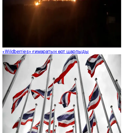
«Wildberries» ғимаратын өрт шарпыды