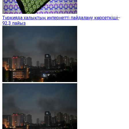
Түркияда халықтың интернетті пайдалану көрсеткіші ̶
92,3 пайыз