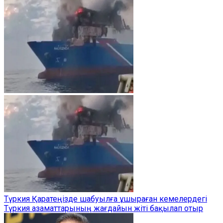
Түркия Қаратеңізде шабуылға ұшыраған кемелердегі
Түркия азаматтарының жағдайын жіті бақылап отыр