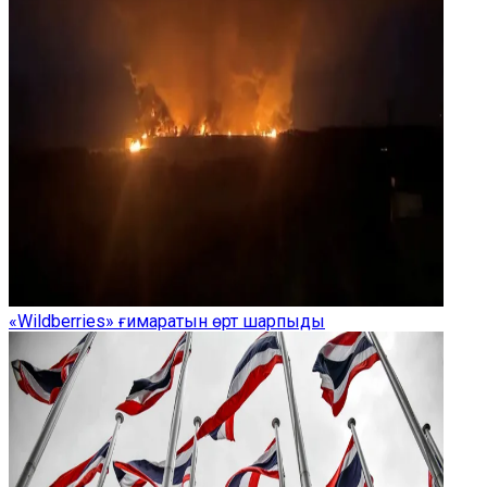
«Wildberries» ғимаратын өрт шарпыды