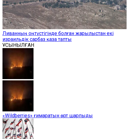
Ливанның оңтүстігінде болған жарылыстан екі
израильдік сарбаз қаза тапты
ҰСЫНЫЛҒАН
«Wildberries» ғимаратын өрт шарпыды