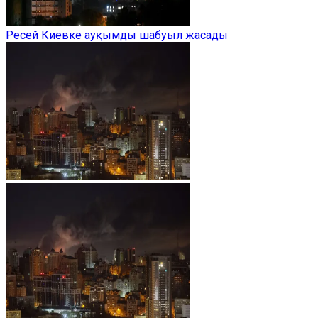
Ресей Киевке ауқымды шабуыл жасады