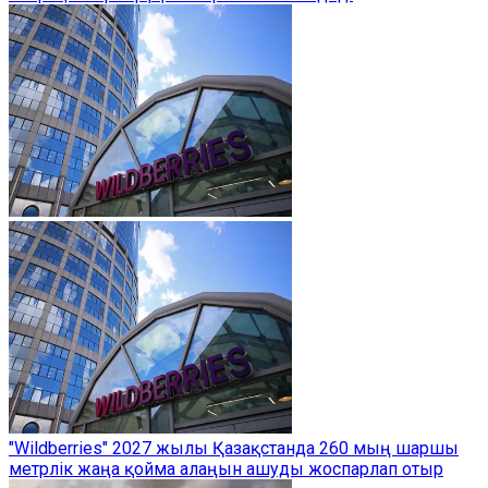
"Wildberries" 2027 жылы Қазақстанда 260 мың шаршы
метрлік жаңа қойма алаңын ашуды жоспарлап отыр