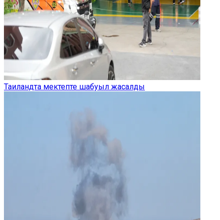
Таиландта мектепте шабуыл жасалды