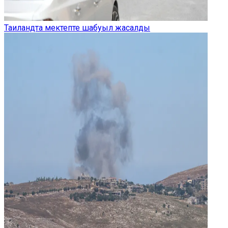
Таиландта мектепте шабуыл жасалды