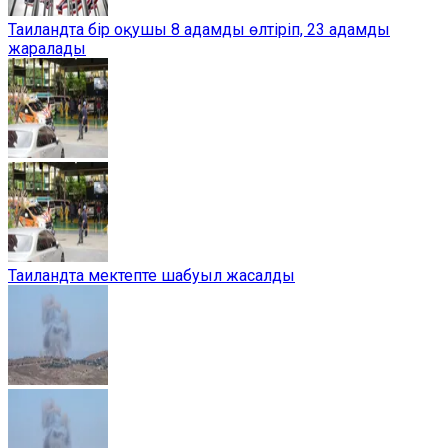
Таиландта бір оқушы 8 адамды өлтіріп, 23 адамды
жаралады
Таиландта мектепте шабуыл жасалды