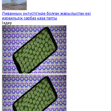
Ливанның оңтүстігінде болған жарылыстан екі
израильдік сарбаз қаза тапты
Іздеу