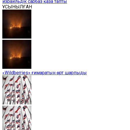
израильдік сарбаз қаза тапты
ҰСЫНЫЛҒАН
«Wildberries» ғимаратын өрт шарпыды