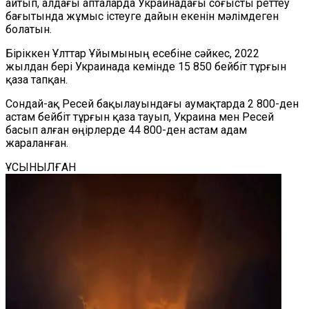
айтып, алдағы апталарда Украинадағы соғысты реттеу
бағытында жұмыс істеуге дайын екенін мәлімдеген
болатын.
Біріккен Ұлттар Ұйымының есебіне сәйкес, 2022
жылдан бері Украинада кемінде 15 850 бейбіт тұрғын
қаза тапқан.
Сондай-ақ Ресей бақылауындағы аумақтарда 2 800-ден
астам бейбіт тұрғын қаза тауып, Украина мен Ресей
басып алған өңірлерде 44 800-ден астам адам
жараланған.
ҰСЫНЫЛҒАН