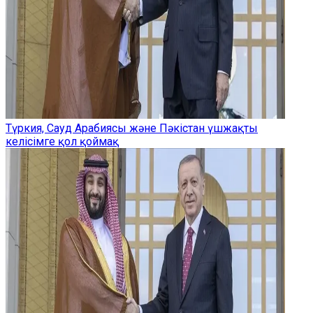
Түркия, Сауд Арабиясы және Пәкістан үшжақты
келісімге қол қоймақ