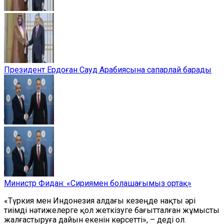
Президент Ердоған Сауд Арабиясына сапарлай барады
Министр Фидан: «Сириямен болашағымыз ортақ»
«Түркия мен Индонезия алдағы кезеңде нақты әрі
тиімді нәтижелерге қол жеткізуге бағытталған жұмысты
жалғастыруға дайын екенін көрсетті», – деді ол.