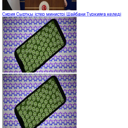
Сирия Сыртқы істер министрі Шайбани Түркияға келеді