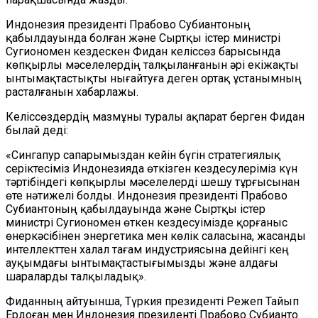
Индонезия президенті Прабово Субиантоның
қабылдауында болған және Сыртқы істер министрі
Сугиономен кездескен Фидан келіссөз барысында
көпқырлы мәселелердің талқыланғанын әрі екіжақты
ынтымақтастықты нығайтуға деген ортақ ұстанымның
расталғанын хабарлажы.
Келіссөздердің мазмұны туралы ақпарат берген Фидан
былай деді:
«Сингапур сапарымыздан кейін бүгін стратегиялық
серіктесіміз Индонезияда өткізген кездесулеріміз күн
тәртібіндегі көпқырлы мәселелерді шешу тұрғысынан
өте нәтижелі болды. Индонезия президенті Прабово
Субиантоның қабылдауында және Сыртқы істер
министрі Сугиономен өткен кездесуімізде қорғаныс
өнеркәсібінен энергетика мен көлік саласына, жасанды
интеллекттен халал тағам индустриясына дейінгі кең
ауқымдағы ынтымақтастығымызды және алдағы
шараларды талқыладық».
Фиданның айтуынша, Түркия президенті Режеп Тайып
Ердоған мен Индонезия президенті Прабово Субианто