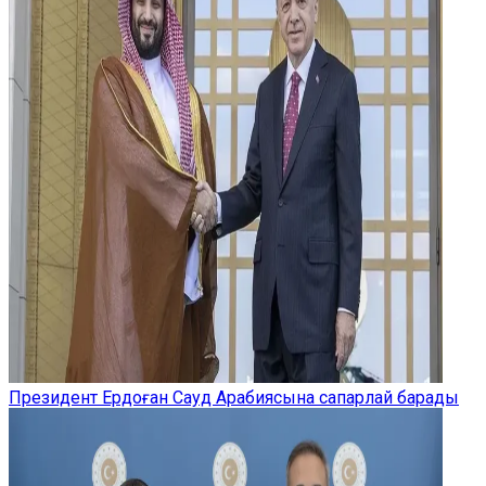
Президент Ердоған Сауд Арабиясына сапарлай барады