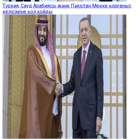
Түркия, Сауд Арабиясы және Пәкістан Мекке қорғаныс
келісіміне қол қойды