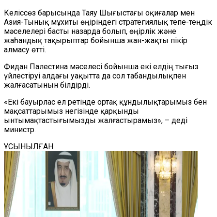
Келіссөз барысында Таяу Шығыстағы оқиғалар мен
Азия-Тынық мұхиты өңіріндегі стратегиялық тепе-теңдік
мәселелері басты назарда болып, өңірлік және
жаһандық тақырыптар бойынша жан-жақты пікір
алмасу өтті.
Фидан Палестина мәселесі бойынша екі елдің тығыз
үйлестіруі алдағы уақытта да сол табандылықпен
жалғасатынын білдірді.
«Екі бауырлас ел ретінде ортақ құндылықтарымыз бен
мақсаттарымыз негізінде қарқынды
ынтымақтастығымызды жалғастырамыз», – деді
министр.
ҰСЫНЫЛҒАН