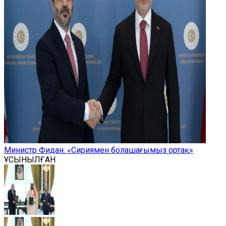
Министр Фидан: «Сириямен болашағымыз ортақ»
ҰСЫНЫЛҒАН