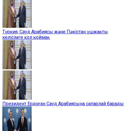
Түркия, Сауд Арабиясы және Пәкістан үшжақты
келісімге қол қоймақ
Президент Ердоған Сауд Арабиясына сапарлай барады