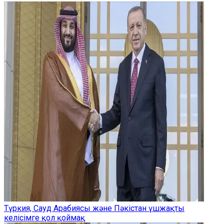
Түркия, Сауд Арабиясы және Пәкістан үшжақты
келісімге қол қоймақ