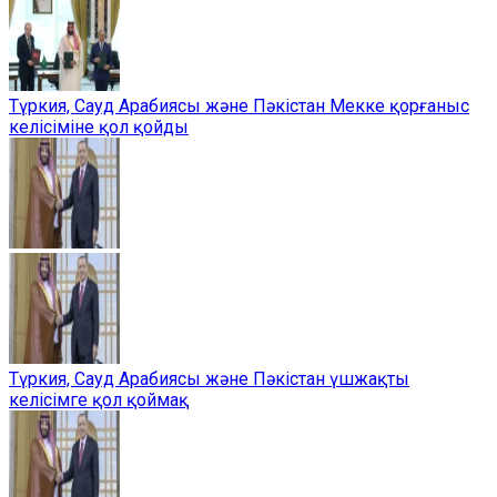
Түркия, Сауд Арабиясы және Пәкістан Мекке қорғаныс
келісіміне қол қойды
Түркия, Сауд Арабиясы және Пәкістан үшжақты
келісімге қол қоймақ