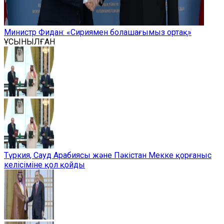
Министр Фидан: «Сириямен болашағымыз ортақ»
ҰСЫНЫЛҒАН
Түркия, Сауд Арабиясы және Пәкістан Мекке қорғаныс
келісіміне қол қойды