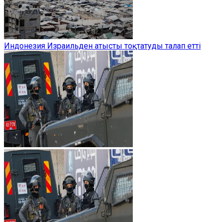
Индонезия Израильден атысты тоқтатуды талап етті