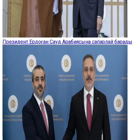
Президент Ердоған Сауд Арабиясына сапарлай барады