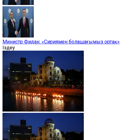
Министр Фидан: «Сириямен болашағымыз ортақ»
Іздеу