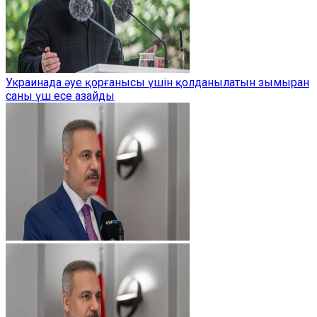
Украинада әуе қорғанысы үшін қолданылатын зымыран
саны үш есе азайды