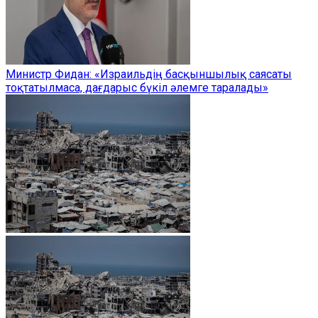
Министр Фидан: «Израильдің басқыншылық саясаты
тоқтатылмаса, дағдарыс бүкіл әлемге таралады»