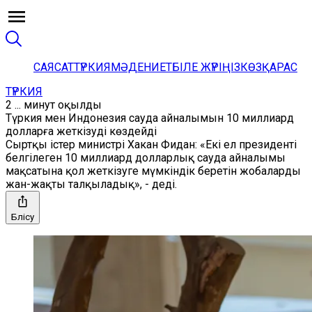
САЯСАТ
ТҮРКИЯ
МӘДЕНИЕТ
БІЛЕ ЖҮРІҢІЗ
КӨЗҚАРАС
ТҮРКИЯ
2 ... минут оқылды
Түркия мен Индонезия сауда айналымын 10 миллиард
долларға жеткізуді көздейді
Сыртқы істер министрі Хакан Фидан: «Екі ел президенті
белгілеген 10 миллиард долларлық сауда айналымы
мақсатына қол жеткізуге мүмкіндік беретін жобаларды
жан-жақты талқыладық», - деді.
Бөлісу