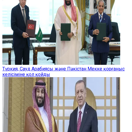
Түркия, Сауд Арабиясы және Пәкістан Мекке қорғаныс
келісіміне қол қойды