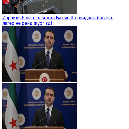
Израиль басып алынған Батыс Шериядағы босқын
лагеріне рейд жүргізді