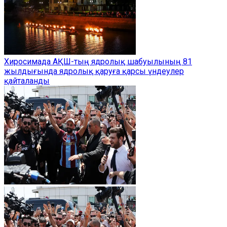
Хиросимада АҚШ-тың ядролық шабуылының 81
жылдығында ядролық қаруға қарсы үндеулер
қайталанды