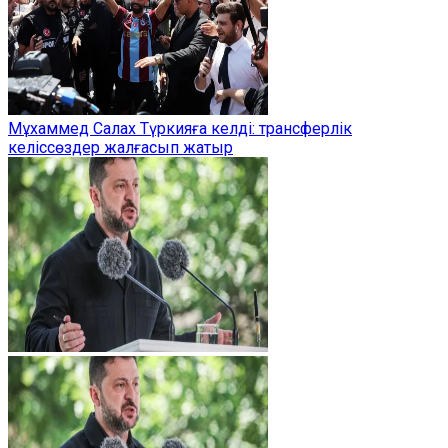
Мұхаммед Салах Түркияға келді: трансферлік
келіссөздер жалғасып жатыр