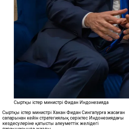
Сыртқы істер министрі Фидан Индонезияда
Сыртқы істер министрі Хакан Фидан Сингапурға жасаған
сапарынан кейін стратегиялық серіктес Индонезиядағы
кездесулеріне қатысты әлеуметтік желідегі
парақшасында жазды.