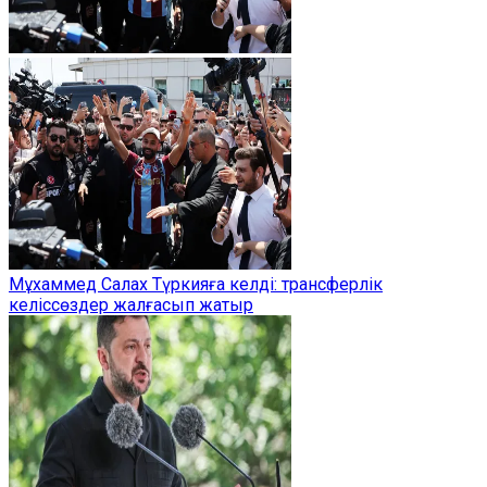
Мұхаммед Салах Түркияға келді: трансферлік
келіссөздер жалғасып жатыр