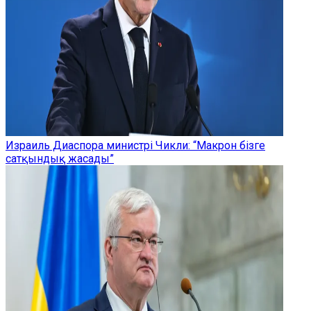
Израиль Диаспора министрі Чикли: “Макрон бізге
сатқындық жасады”