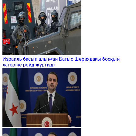
Израиль басып алынған Батыс Шериядағы босқын
лагеріне рейд жүргізді