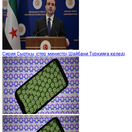
Сирия Сыртқы істер министрі Шайбани Түркияға келеді