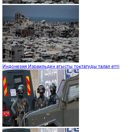
Индонезия Израильден атысты тоқтатуды талап етті