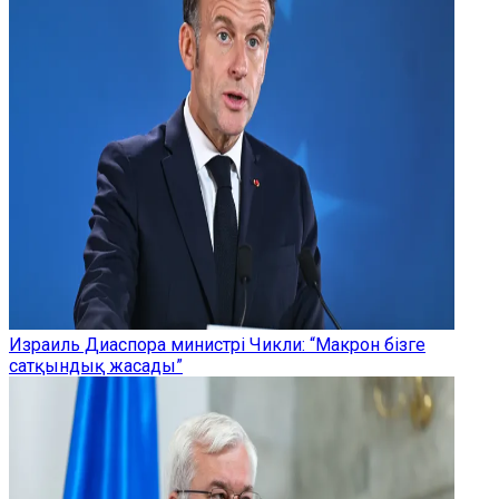
Израиль Диаспора министрі Чикли: “Макрон бізге
сатқындық жасады”