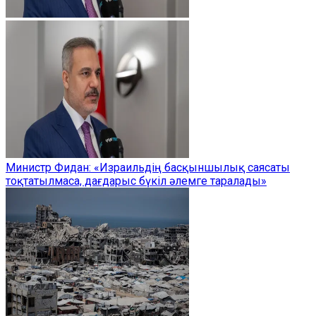
Министр Фидан: «Израильдің басқыншылық саясаты
тоқтатылмаса, дағдарыс бүкіл әлемге таралады»