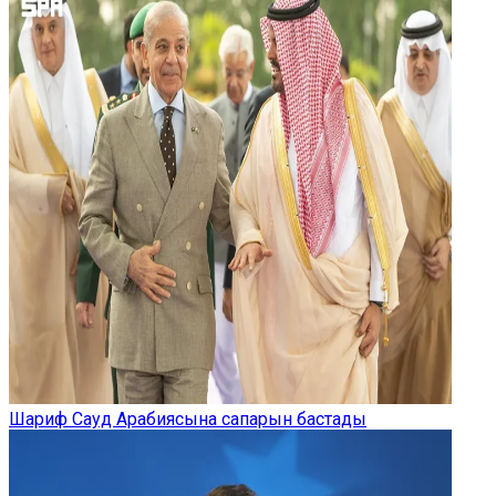
Шариф Сауд Арабиясына сапарын бастады