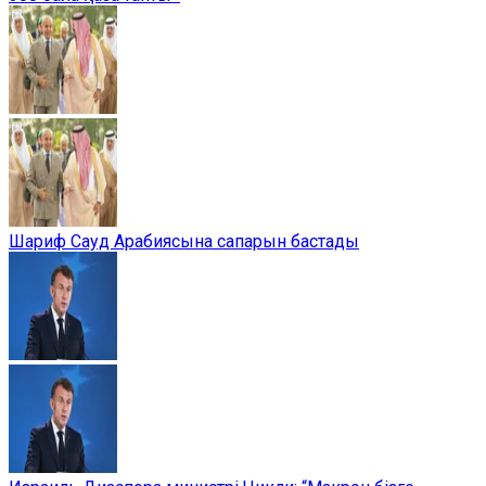
Шариф Сауд Арабиясына сапарын бастады