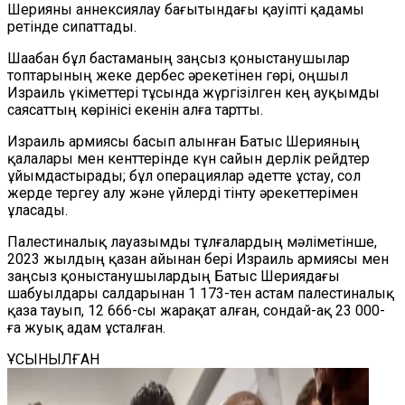
Шерияны аннексиялау бағытындағы қауіпті қадамы
ретінде сипаттады.
Шаабан бұл бастаманың заңсыз қоныстанушылар
топтарының жеке дербес әрекетінен гөрі, оңшыл
Израиль үкіметтері тұсында жүргізілген кең ауқымды
саясаттың көрінісі екенін алға тартты.
Израиль армиясы басып алынған Батыс Шерияның
қалалары мен кенттерінде күн сайын дерлік рейдтер
ұйымдастырады; бұл операциялар әдетте ұстау, сол
жерде тергеу алу және үйлерді тінту әрекеттерімен
ұласады.
Палестиналық лауазымды тұлғалардың мәліметінше,
2023 жылдың қазан айынан бері Израиль армиясы мен
заңсыз қоныстанушылардың Батыс Шериядағы
шабуылдары салдарынан 1 173-тен астам палестиналық
қаза тауып, 12 666-сы жарақат алған, сондай-ақ 23 000-
ға жуық адам ұсталған.
ҰСЫНЫЛҒАН