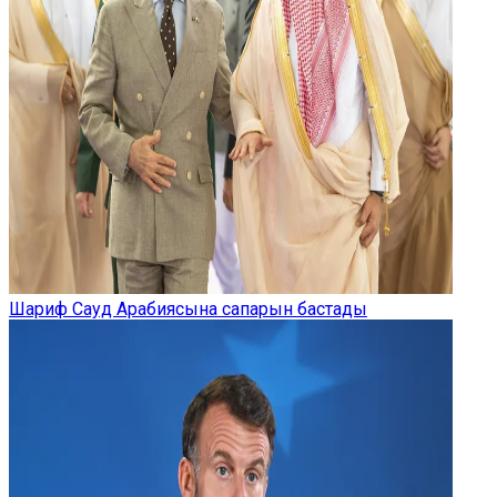
Шариф Сауд Арабиясына сапарын бастады