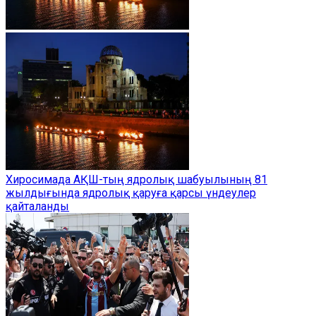
Хиросимада АҚШ-тың ядролық шабуылының 81
жылдығында ядролық қаруға қарсы үндеулер
қайталанды