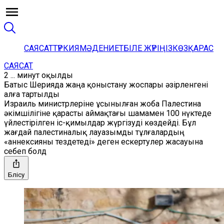
САЯСАТ
ТҮРКИЯ
МӘДЕНИЕТ
БІЛЕ ЖҮРІҢІЗ
КӨЗҚАРАС
САЯСАТ
2 ... минут оқылды
Батыс Шерияда жаңа қоныстану жоспары әзірленгені
алға тартылды
Израиль министрлеріне ұсынылған жоба Палестина
әкімшілігіне қарасты аймақтағы шамамен 100 нүктеде
үйлестірілген іс-қимылдар жүргізуді көздейді. Бұл
жағдай палестиналық лауазымды тұлғалардың
«аннексияны тездетеді» деген ескертулер жасауына
себеп болд
Бөлісу