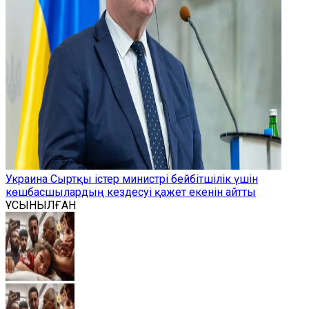
Украина Сыртқы істер министрі бейбітшілік үшін
көшбасшылардың кездесуі қажет екенін айтты
ҰСЫНЫЛҒАН