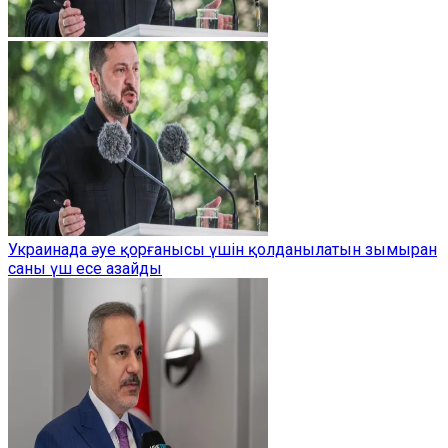
Украинада әуе қорғанысы үшін қолданылатын зымыран
саны үш есе азайды