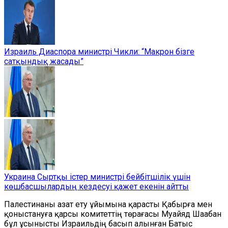
Израиль Диаспора министрі Чикли: “Макрон бізге
сатқындық жасады”
Украина Сыртқы істер министрі бейбітшілік үшін
көшбасшылардың кездесуі қажет екенін айтты
Палестинаны азат ету ұйымына қарасты Қабырға мен
қоныстануға қарсы комитеттің төрағасы Муайяд Шаабан
бұл ұсынысты Израильдің басып алынған Батыс