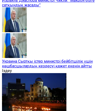
Израиль Диаспора министрі Чикли: “Макрон бізге
сатқындық жасады”
Украина Сыртқы істер министрі бейбітшілік үшін
көшбасшылардың кездесуі қажет екенін айтты
Іздеу