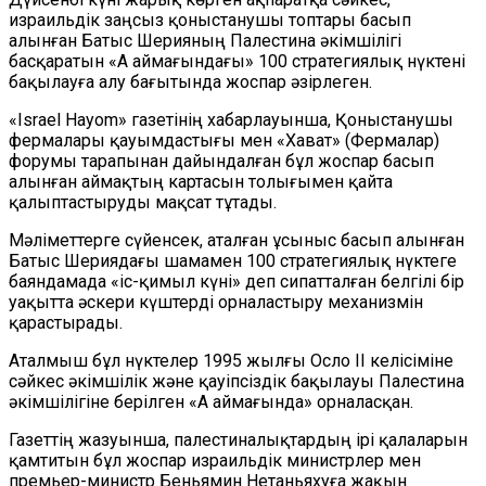
израильдік заңсыз қоныстанушы топтары басып
алынған Батыс Шерияның Палестина әкімшілігі
басқаратын «А аймағындағы» 100 стратегиялық нүктені
бақылауға алу бағытында жоспар әзірлеген.
«Israel Hayom» газетінің хабарлауынша, Қоныстанушы
фермалары қауымдастығы мен «Хават» (Фермалар)
форумы тарапынан дайындалған бұл жоспар басып
алынған аймақтың картасын толығымен қайта
қалыптастыруды мақсат тұтады.
Мәліметтерге сүйенсек, аталған ұсыныс басып алынған
Батыс Шериядағы шамамен 100 стратегиялық нүктеге
баяндамада «іс-қимыл күні» деп сипатталған белгілі бір
уақытта әскери күштерді орналастыру механизмін
қарастырады.
Аталмыш бұл нүктелер 1995 жылғы Осло II келісіміне
сәйкес әкімшілік және қауіпсіздік бақылауы Палестина
әкімшілігіне берілген «А аймағында» орналасқан.
Газеттің жазуынша, палестиналықтардың ірі қалаларын
қамтитын бұл жоспар израильдік министрлер мен
премьер-министр Беньямин Нетаньяхуға жақын