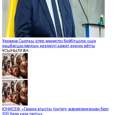
Украина Сыртқы істер министрі бейбітшілік үшін
көшбасшылардың кездесуі қажет екенін айтты
ҰСЫНЫЛҒАН
ЮНИСЕФ: «Газада атысты тоқтату жарияланғаннан бері
300 бала қаза тапты»