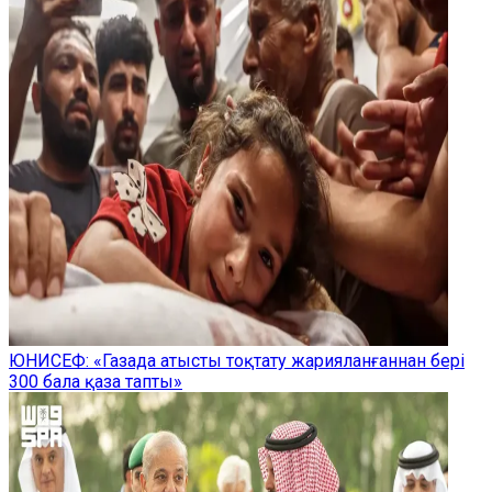
ЮНИСЕФ: «Газада атысты тоқтату жарияланғаннан бері
300 бала қаза тапты»