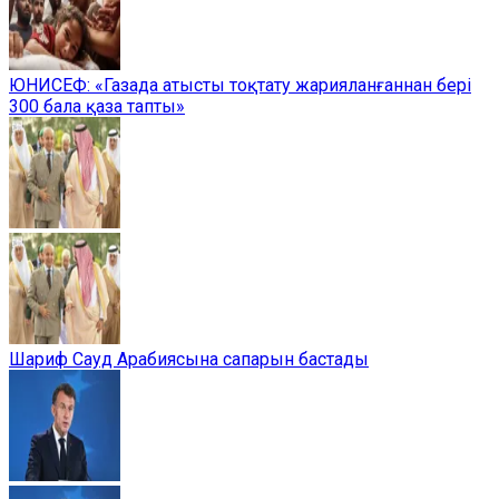
ЮНИСЕФ: «Газада атысты тоқтату жарияланғаннан бері
300 бала қаза тапты»
Шариф Сауд Арабиясына сапарын бастады