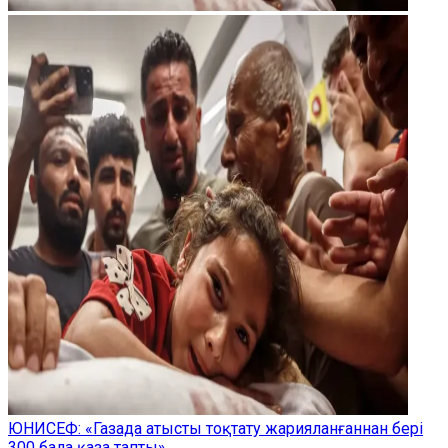
ЮНИСЕФ: «Газада атысты тоқтату жарияланғаннан бері
300 бала қаза тапты»