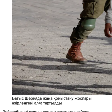
Батыс Шерияда жаңа қоныстану жоспары
әзірленгені алға тартылды
Дүйсенбі күні жарық көрген ақпаратқа сәйкес,