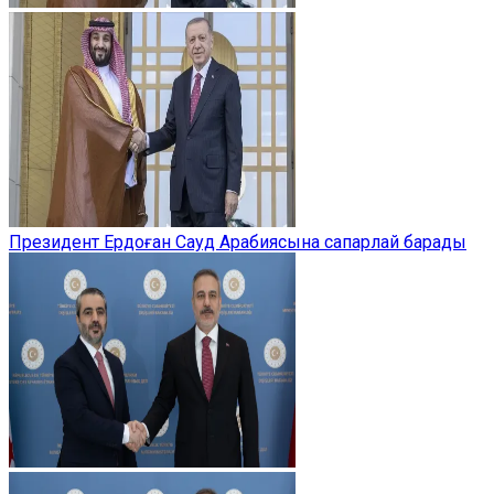
Президент Ердоған Сауд Арабиясына сапарлай барады