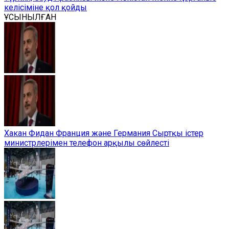
келісіміне қол қойды
ҰСЫНЫЛҒАН
Хакан Фидан Франция және Германия Сыртқы істер
министрлерімен телефон арқылы сөйлесті