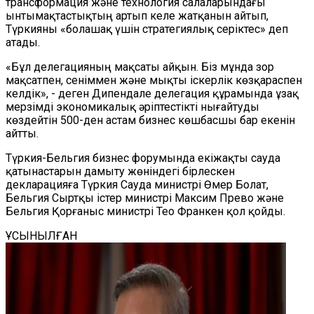
трансформация және технология салаларындағы
ынтымақтастықтың артып келе жатқанын айтып,
Түркияны «болашақ үшін стратегиялық серіктес» деп
атады.
«Бұл делегацияның мақсаты айқын. Біз мұнда зор
мақсатпен, сеніммен және мықты іскерлік көзқараспен
келдік», - деген Дипендале делегация құрамында ұзақ
мерзімді экономикалық әріптестікті нығайтуды
көздейтін 500-ден астам бизнес көшбасшы бар екенін
айтты.
Түркия-Бельгия бизнес форумында екіжақты сауда
қатынастарын дамыту жөніндегі бірлескен
декларацияға Түркия Сауда министрі Өмер Болат,
Бельгия Сыртқы істер министрі Максим Прево және
Бельгия Қорғаныс министрі Тео Франкен қол қойды.
ҰСЫНЫЛҒАН