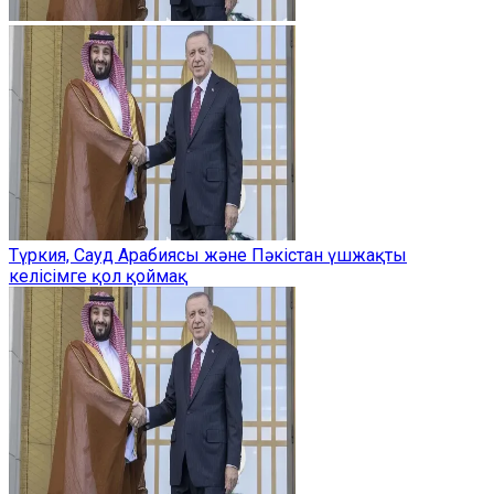
Түркия, Сауд Арабиясы және Пәкістан үшжақты
келісімге қол қоймақ