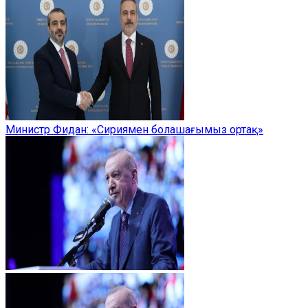
Министр Фидан: «Сириямен болашағымыз ортақ»