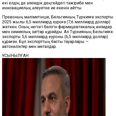
екі елдің де әлемдік деңгейдегі тәжірибе мен
инновациялық әлеуетке ие екенін айтты.
Превоның мәліметінше, Бельгияның Түркияға экспорты
2025 жылы 6,5 миллиард еуроға (7,6 миллиард доллар)
жеткен. Оның негізгі бөлігін фармацевтикалық өнімдер
мен химиялық заттар құрайды. Ал Түркияның Бельгияға
экспорты 5,6 миллиард еуроны (6,5 миллиард доллар)
құраған. Бұл экспорттың басты тауарлары —
автокөліктер мен металдар.
ҰСЫНЫЛҒАН