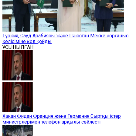
Түркия, Сауд Арабиясы және Пәкістан Мекке қорғаныс
келісіміне қол қойды
ҰСЫНЫЛҒАН
Хакан Фидан Франция және Германия Сыртқы істер
министрлерімен телефон арқылы сөйлесті