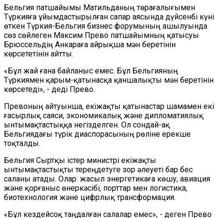
Бельгия патшайымы Матильданың төрағалығымен
Түркияға ұйымдастырылған сапар аясында дүйсенбі күні
өткен Түркия-Бельгия бизнес форумының ашылуында
сөз сөйлеген Максим Прево патшайымның қатысуы
Брюссельдің Анкараға айрықша мән беретінін
көрсететінін айтты.
«Бұл жай ғана байланыс емес. Бұл Бельгияның
Түркиямен қарым-қатынасқа қаншалықты мән беретінін
көрсетеді», - деді Прево.
Превоның айтуынша, екіжақты қатынастар шамамен екі
ғасырлық саяси, экономикалық және дипломатиялық
ынтымақтастыққа негізделген. Ол сондай-ақ
Бельгиядағы түрік диаспорасының рөліне ерекше
тоқталды.
Бельгия Сыртқы істер министрі екіжақты
ынтымақтастықты тереңдетуге зор әлеуеті бар бес
саланы атады. Олар: жасыл энергетикаға көшу, авиация
және қорғаныс өнеркәсібі, порттар мен логистика,
биотехнология және цифрлық трансформация.
«Бұл кездейсоқ таңдалған салалар емес», - деген Прево