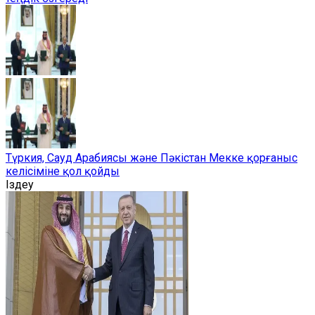
Түркия, Сауд Арабиясы және Пәкістан Мекке қорғаныс
келісіміне қол қойды
Іздеу