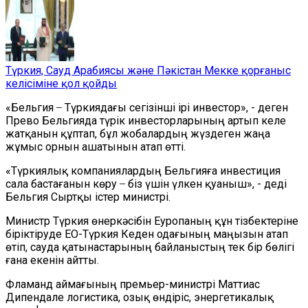
Түркия, Сауд Арабиясы және Пәкістан Мекке қорғаныс
келісіміне қол қойды
«Бельгия ̶ Түркиядағы сегізінші ірі инвестор», - деген
Прево Бельгияда түрік инвесторларының артып келе
жатқанын құптап, бұл жобалардың жүздеген жаңа
жұмыс орнын ашатынын атап өтті.
«Түркиялық компаниялардың Бельгияға инвестиция
сала бастағанын көру ̶ біз үшін үлкен қуаныш», - деді
Бельгия Сыртқы істер министрі.
Министр Түркия өнеркәсібін Еуропаның құн тізбектеріне
біріктіруде ЕО-Түркия Кеден одағының маңызын атап
өтіп, сауда қатынастарының байланыстың тек бір бөлігі
ғана екенін айтты.
Фламанд аймағының премьер-министрі Маттиас
Дипендале логистика, озық өндіріс, энергетикалық