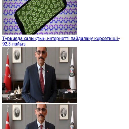
Түркияда халықтың интернетті пайдалану көрсеткіші ̶
92,3 пайыз