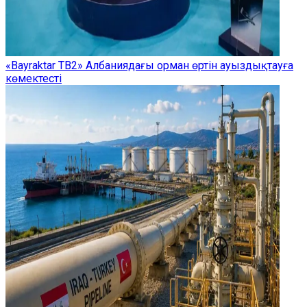
«Bayraktar TB2» Албаниядағы орман өртін ауыздықтауға
көмектесті