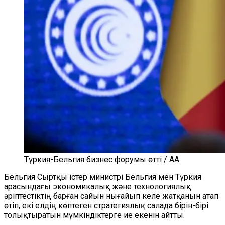
Түркия-Бельгия бизнес форумы өтті / AA
Бельгия Сыртқы істер министрі Бельгия мен Түркия
арасындағы экономикалық және технологиялық
әріптестіктің барған сайын нығайып келе жатқанын атап
өтіп, екі елдің көптеген стратегиялық салада бірін-бірі
толықтыратын мүмкіндіктерге ие екенін айтты.