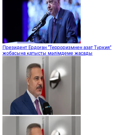
Президент Ердоған “Терроризмнен азат Түркия”
жобасына қатысты мәлімдеме жасады