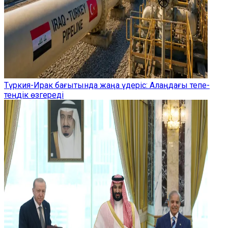
Түркия-Ирак бағытында жаңа үдеріс: Алаңдағы тепе-
теңдік өзгереді