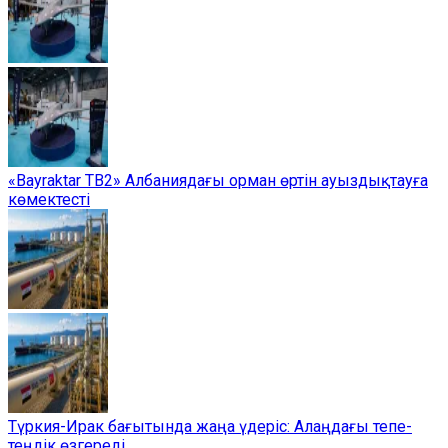
«Bayraktar TB2» Албаниядағы орман өртін ауыздықтауға
көмектесті
Түркия-Ирак бағытында жаңа үдеріс: Алаңдағы тепе-
теңдік өзгереді