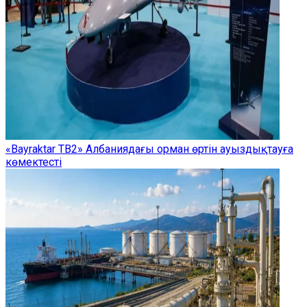
«Bayraktar TB2» Албаниядағы орман өртін ауыздықтауға
көмектесті