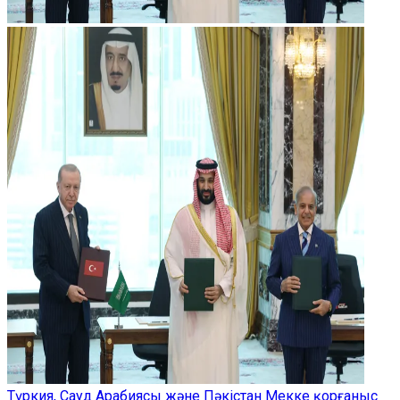
Түркия, Сауд Арабиясы және Пәкістан Мекке қорғаныс