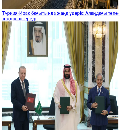
Түркия-Ирак бағытында жаңа үдеріс: Алаңдағы тепе-
теңдік өзгереді