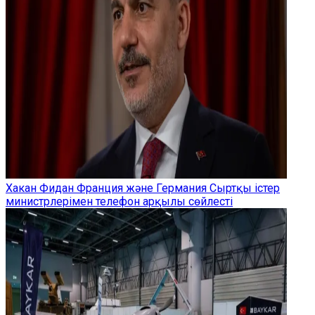
Хакан Фидан Франция және Германия Сыртқы істер
министрлерімен телефон арқылы сөйлесті