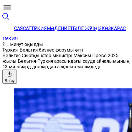
САЯСАТ
ТҮРКИЯ
МӘДЕНИЕТ
БІЛЕ ЖҮРІҢІЗ
КӨЗҚАРАС
ТҮРКИЯ
2 ... минут оқылды
Түркия-Бельгия бизнес форумы өтті
Бельгия Сыртқы істер министрі Максим Прево 2025
жылы Бельгия-Түркия арасындағы сауда айналымының
13 миллиард доллардан асқанын мәлімдеді.
Бөлісу