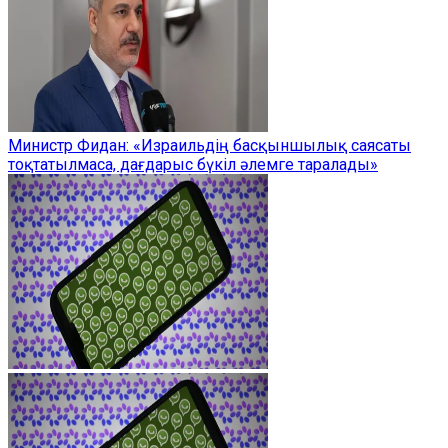
Министр Фидан: «Израильдің басқыншылық саясаты
тоқтатылмаса, дағдарыс бүкіл әлемге таралады»