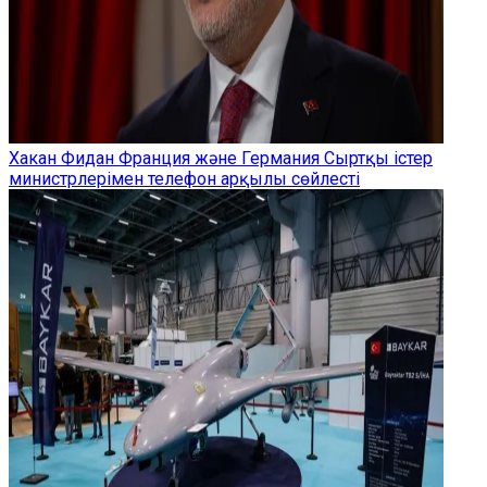
Хакан Фидан Франция және Германия Сыртқы істер
министрлерімен телефон арқылы сөйлесті