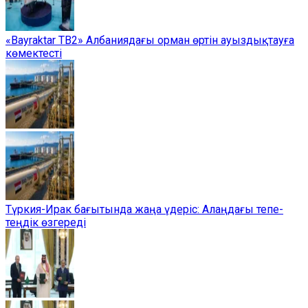
«Bayraktar TB2» Албаниядағы орман өртін ауыздықтауға
көмектесті
Түркия-Ирак бағытында жаңа үдеріс: Алаңдағы тепе-
теңдік өзгереді