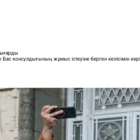
шығарды
 Бас консулдығының жұмыс істеуіне берген келісімін кер