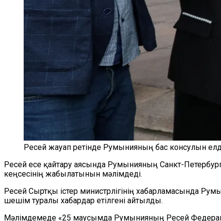
Ресей жауап ретінде Румынияның бас консулын е
Ресей есе қайтару аясында Румынияның Санкт-Петербург
кеңсесінің жабылатынын мәлімдеді.
Ресей Сыртқы істер министрлігінің хабарламасында Румы
шешім туралы хабардар етілгені айтылды.
Мәлімдемеде «25 маусымда Румынияның Ресей Федераци