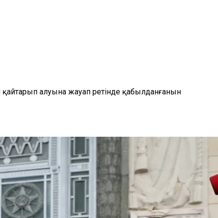
і қайтарып алуына жауап ретінде қабылданғанын