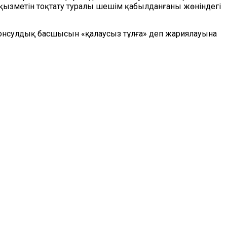
 қызметін тоқтату туралы шешім қабылданғаны жөніндегі
консулдық басшысын «қалаусыз тұлға» деп жариялауына