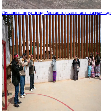
Ливанның оңтүстігінде болған жарылыстан екі израильдік