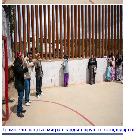
Трамп елге заңсыз мигранттардың кіруін тоқтатқандарын 