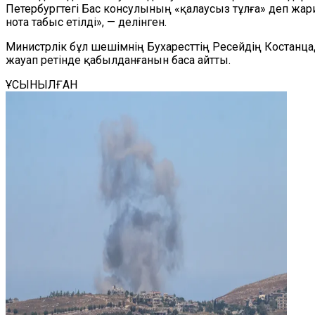
Петербургтегі Бас консулының «қалаусыз тұлға» деп жа
нота табыс етілді», — делінген.
Министрлік бұл шешімнің Бухаресттің Ресейдің Костан
жауап ретінде қабылданғанын баса айтты.
ҰСЫНЫЛҒАН