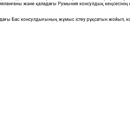
рияланғаны және қаладағы Румыния консулдық кеңсесінің
цадағы Бас консулдығының жұмыс істеу рұқсатын жойып, 