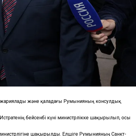
 деп жариялады және қаладағы Румынияның консулдық
 Истратенің бейсенбі күні министрлікке шақырылып, осы
министрлігіне шақырылды. Елшіге Румынияның Санкт-