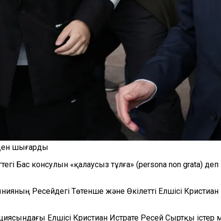
лден шығарды
тегі Бас консулын «қалаусыз тұлға» (persona non grata)
нияның Ресейдегі Төтенше және Өкілетті Елшісі Кристиан
ясындағы Елшісі Кристиан Истрате Ресей Сыртқы істер 