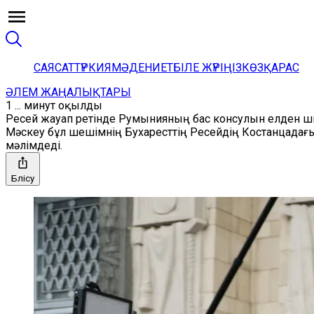
САЯСАТ
ТҮРКИЯ
МӘДЕНИЕТ
БІЛЕ ЖҮРІҢІЗ
КӨЗҚАРАС
ӘЛЕМ ЖАҢАЛЫҚТАРЫ
1 ... минут оқылды
Ресей жауап ретінде Румынияның бас консулын елден 
Мәскеу бұл шешімнің Бухаресттің Ресейдің Костанцадағы
мәлімдеді.
Бөлісу