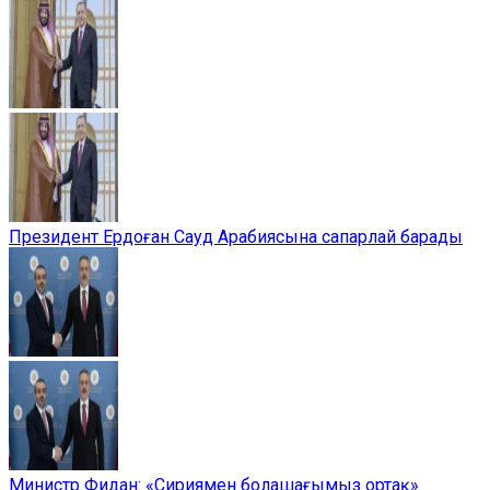
Президент Ердоған Сауд Арабиясына сапарлай барады
Министр Фидан: «Сириямен болашағымыз ортақ»