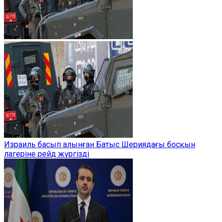
Израиль басып алынған Батыс Шериядағы босқын
лагеріне рейд жүргізді