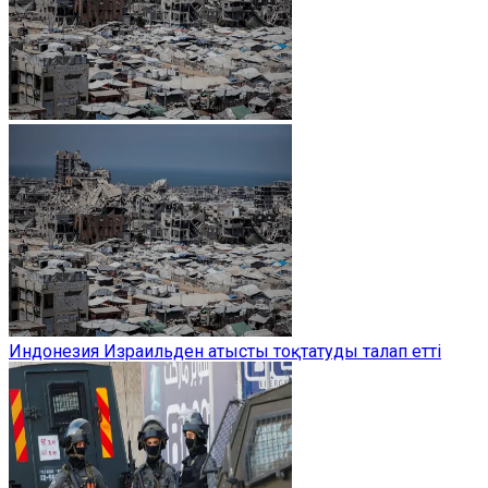
Индонезия Израильден атысты тоқтатуды талап етті