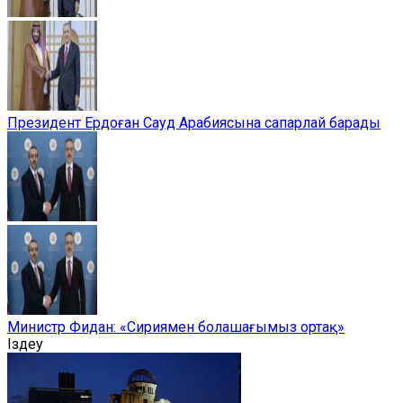
Президент Ердоған Сауд Арабиясына сапарлай барады
Министр Фидан: «Сириямен болашағымыз ортақ»
Іздеу