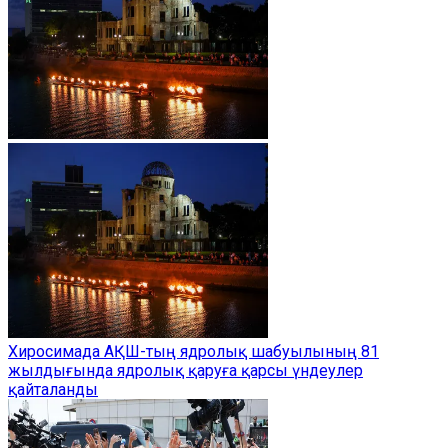
Хиросимада АҚШ-тың ядролық шабуылының 81
жылдығында ядролық қаруға қарсы үндеулер
қайталанды