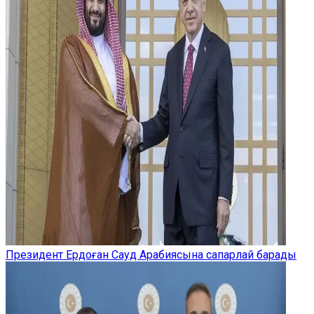
Президент Ердоған Сауд Арабиясына сапарлай барады