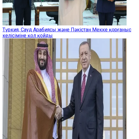
Түркия, Сауд Арабиясы және Пәкістан Мекке қорғаныс
келісіміне қол қойды