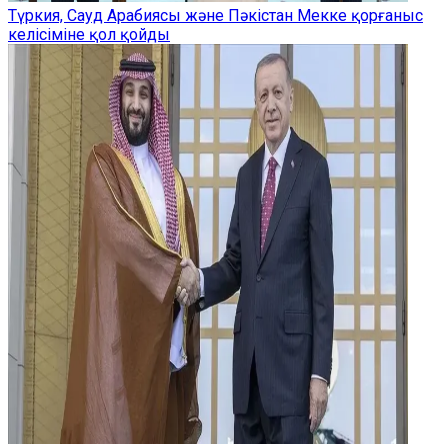
Түркия, Сауд Арабиясы және Пәкістан Мекке қорғаныс
келісіміне қол қойды