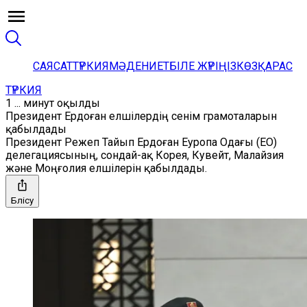
САЯСАТ
ТҮРКИЯ
МӘДЕНИЕТ
БІЛЕ ЖҮРІҢІЗ
КӨЗҚАРАС
ТҮРКИЯ
1 ... минут оқылды
Президент Ердоған елшілердің сенім грамоталарын
қабылдады
Президент Режеп Тайып Ердоған Еуропа Одағы (ЕО)
делегациясының, сондай-ақ Корея, Кувейт, Малайзия
және Моңғолия елшілерін қабылдады.
Бөлісу