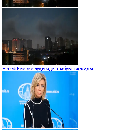
Ресей Киевке ауқымды шабуыл жасады