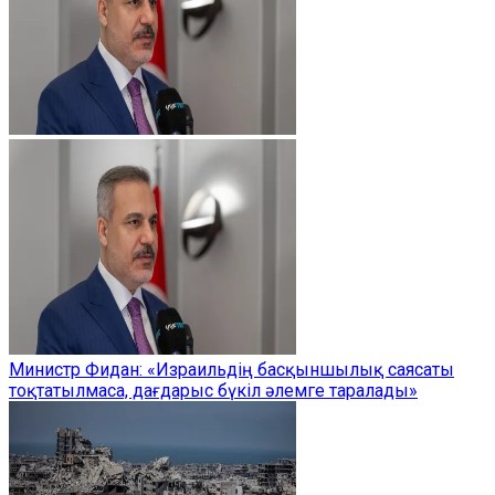
Министр Фидан: «Израильдің басқыншылық саясаты
тоқтатылмаса, дағдарыс бүкіл әлемге таралады»