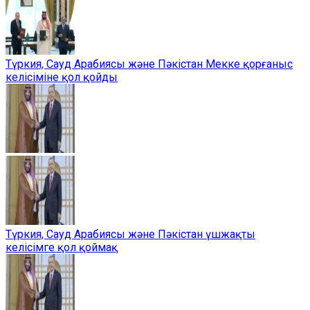
Түркия, Сауд Арабиясы және Пәкістан Мекке қорғаныс
келісіміне қол қойды
Түркия, Сауд Арабиясы және Пәкістан үшжақты
келісімге қол қоймақ