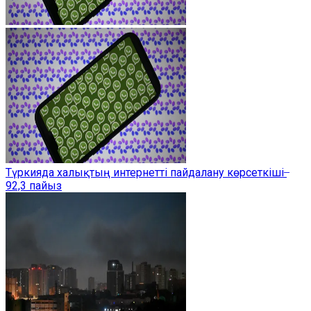
Түркияда халықтың интернетті пайдалану көрсеткіші ̶
92,3 пайыз