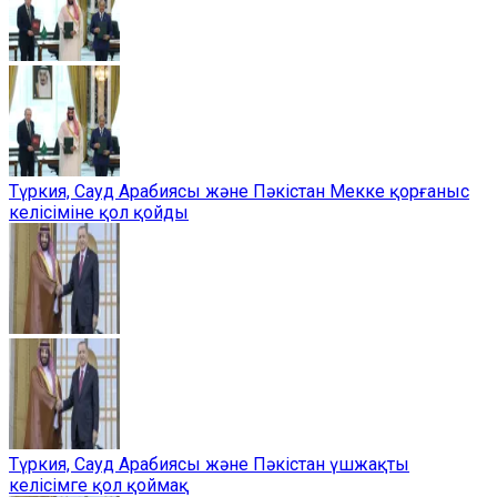
Түркия, Сауд Арабиясы және Пәкістан Мекке қорғаныс
келісіміне қол қойды
Түркия, Сауд Арабиясы және Пәкістан үшжақты
келісімге қол қоймақ