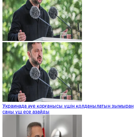
Украинада әуе қорғанысы үшін қолданылатын зымыран
саны үш есе азайды