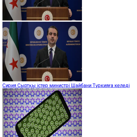
Сирия Сыртқы істер министрі Шайбани Түркияға келеді