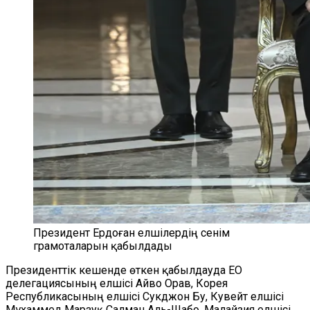
Президент Ердоған елшілердің сенім
грамоталарын қабылдады
Президенттік кешенде өткен қабылдауда ЕО
делегациясының елшісі Айво Орав, Корея
Республикасының елшісі Сукджон Бу, Кувейт елшісі
Мұхаммед Марзуқ Салман Аль-Шабо, Малайзия елшісі