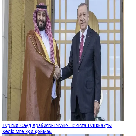
Түркия, Сауд Арабиясы және Пәкістан үшжақты
келісімге қол қоймақ