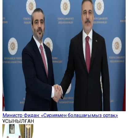
Министр Фидан: «Сириямен болашағымыз ортақ»
ҰСЫНЫЛҒАН