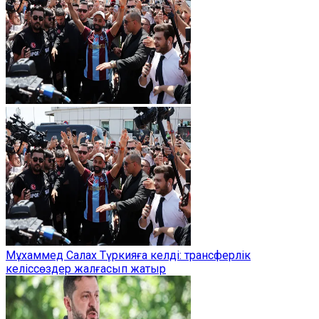
Мұхаммед Салах Түркияға келді: трансферлік
келіссөздер жалғасып жатыр