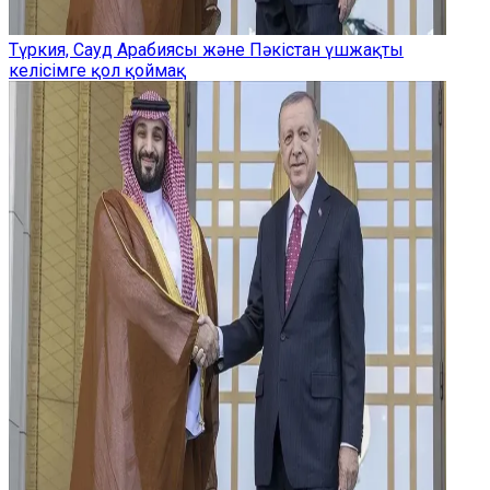
Түркия, Сауд Арабиясы және Пәкістан үшжақты
келісімге қол қоймақ