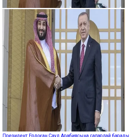
Президент Ердоған Сауд Арабиясына сапарлай барады