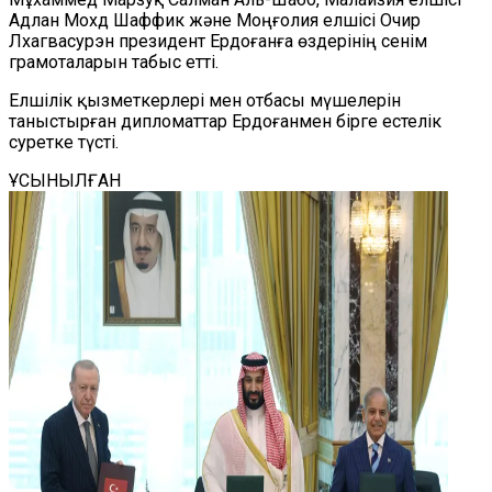
Адлан Мохд Шаффик және Моңғолия елшісі Очир
Лхагвасурэн президент Ердоғанға өздерінің сенім
грамоталарын табыс етті.
Елшілік қызметкерлері мен отбасы мүшелерін
таныстырған дипломаттар Ердоғанмен бірге естелік
суретке түсті.
ҰСЫНЫЛҒАН