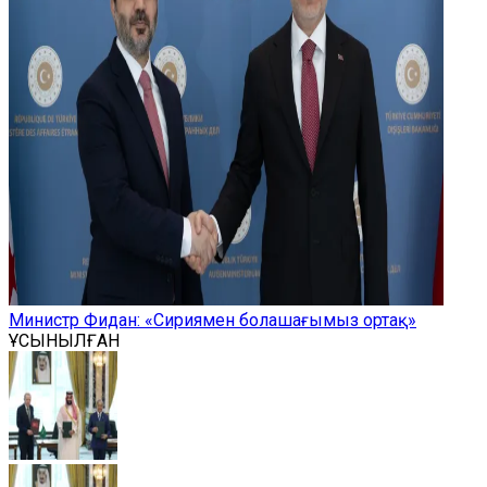
Министр Фидан: «Сириямен болашағымыз ортақ»
ҰСЫНЫЛҒАН