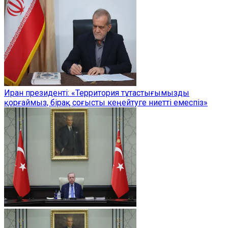
Иран президенті: «Территория тұтастығымызды
қорғаймыз, бірақ соғысты кеңейтуге ниетті емеспіз»