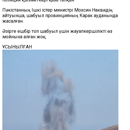
Пәкістанның Ішкі істер министрі Мохсин На
к
видің
айтуынша, шабуыл провинцияның Карак ауданында
жасалған.
Әзірге ешбір топ шабуыл үшін жауапкершілікті өз
мойнына алған жоқ.
ҰСЫНЫЛҒАН