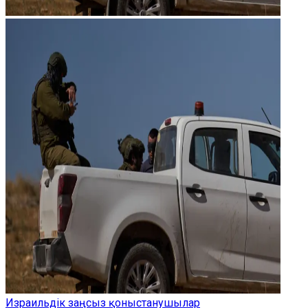
Израильдік заңсыз қоныстанушылар