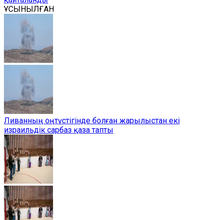
ҰСЫНЫЛҒАН
Ливанның оңтүстігінде болған жарылыстан екі
израильдік сарбаз қаза тапты