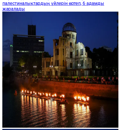
палестиналықтардың үйлерін өртеп, 6 адамды
жаралады