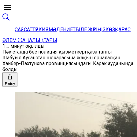
САЯСАТ
ТҮРКИЯ
МӘДЕНИЕТ
БІЛЕ ЖҮРІҢІЗ
КӨЗҚАРАС
ӘЛЕМ ЖАҢАЛЫҚТАРЫ
1 ... минут оқылды
Пәкістанда бес полиция қызметкері қаза тапты
Шабуыл Ауғанстан шекарасына жақын орналасқан
Хайбер-Пахтунхва провинциясындағы Карак ауданында
болды.
Бөлісу