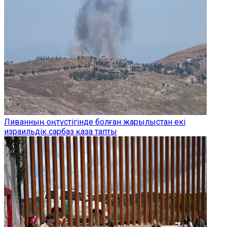
Ливанның оңтүстігінде болған жарылыстан екі
израильдік сарбаз қаза тапты