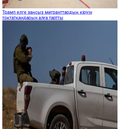
Трамп елге заңсыз мигранттардың кіруін
тоқтатқандарын алға тартты