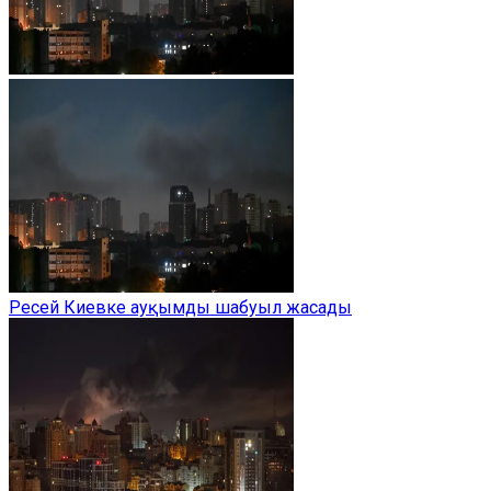
Ресей Киевке ауқымды шабуыл жасады