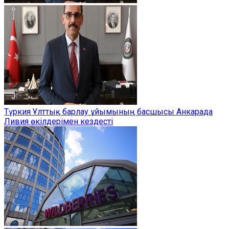
Түркия Ұлттық барлау ұйымының басшысы Анкарада
Ливия өкілдерімен кездесті