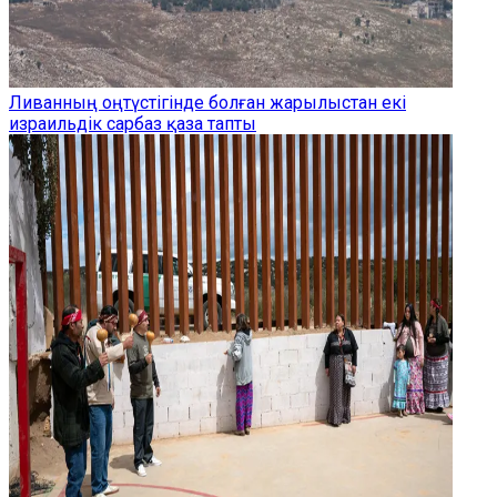
Ливанның оңтүстігінде болған жарылыстан екі
израильдік сарбаз қаза тапты