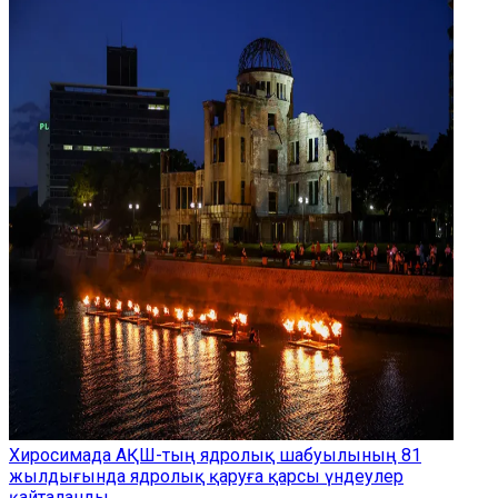
Хиросимада АҚШ-тың ядролық шабуылының 81
жылдығында ядролық қаруға қарсы үндеулер
қайталанды