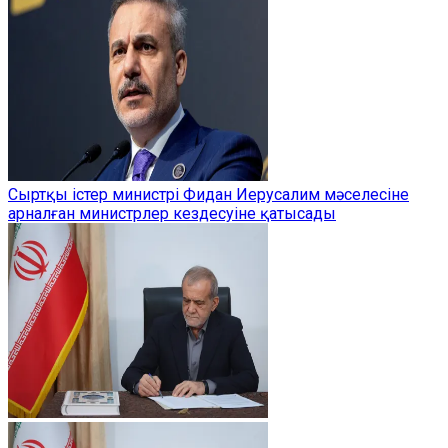
Сыртқы істер министрі Фидан Иерусалим мәселесіне
арналған министрлер кездесуіне қатысады