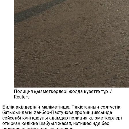
Полиция қызметкерлері жолда күзетте тұр. /
Reuters
Билік өкілдерінің мәліметінше, Пәкістанның солтүстік-
батысындағы Хайбер-Пахтунхва провинциясында
сейсенбі күні қарулы адамдар полиция қызметкерлері
отырған көлікке шабуыл жасап, нәтижесінде бес
полиция қызметкері қаза тапқан.