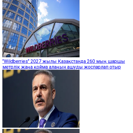
"Wildberries" 2027 жылы Қазақстанда 260 мың шаршы
метрлік жаңа қойма алаңын ашуды жоспарлап отыр