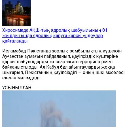
Хиросимада АҚШ-тың ядролық шабуылының 81
жылдығында ядролық қаруға қарсы үндеулер
қайталанды
Исламабад Пәкістанда
зорлық-зомбылықтың күшеюін
Ауғанстан аумағын пайдаланып, қауіпсіздік күштеріне
қарсы шабуылдарды жоспарлаған террористермен
байланыстырды. Ал Кабул бұл айыптауларды жоққа
шығарып, Пәкістанның қауіпсіздігі — оның ішкі мәселесі
екенін мәлімдеді.
ҰСЫНЫЛҒАН