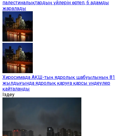
палестиналықтардың үйлерін өртеп, 6 адамды
жаралады
Хиросимада АҚШ-тың ядролық шабуылының 81
жылдығында ядролық қаруға қарсы үндеулер
қайталанды
Іздеу