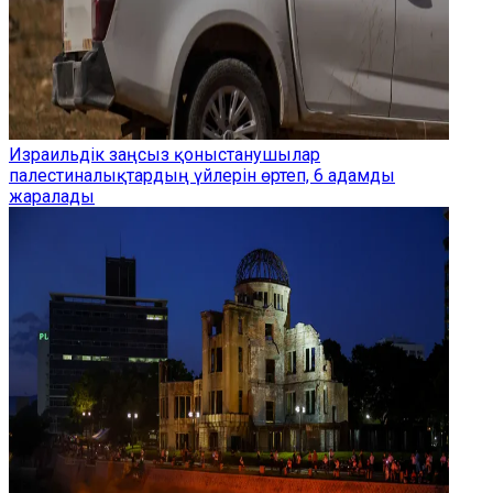
Израильдік заңсыз қоныстанушылар
палестиналықтардың үйлерін өртеп, 6 адамды
жаралады