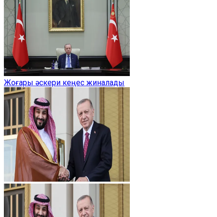
Жоғары әскери кеңес жиналады