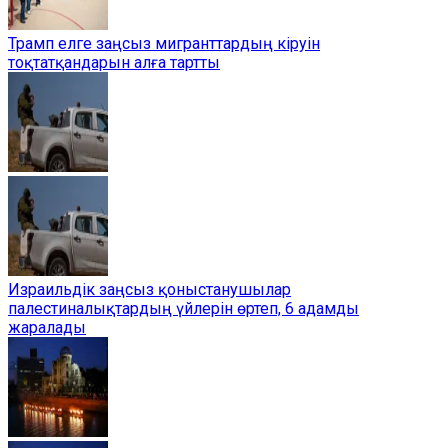
Трамп елге заңсыз мигранттардың кіруін
тоқтатқандарын алға тартты
Израильдік заңсыз қоныстанушылар
палестиналықтардың үйлерін өртеп, 6 адамды
жаралады