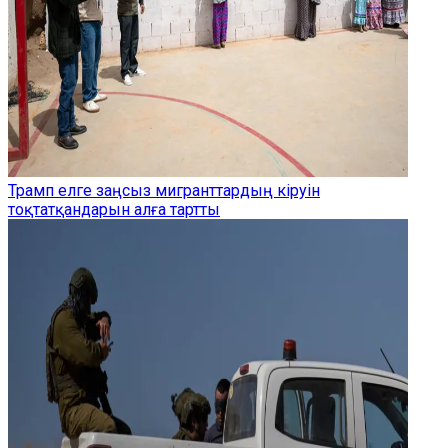
Трамп елге заңсыз мигранттардың кіруін
тоқтатқандарын алға тартты