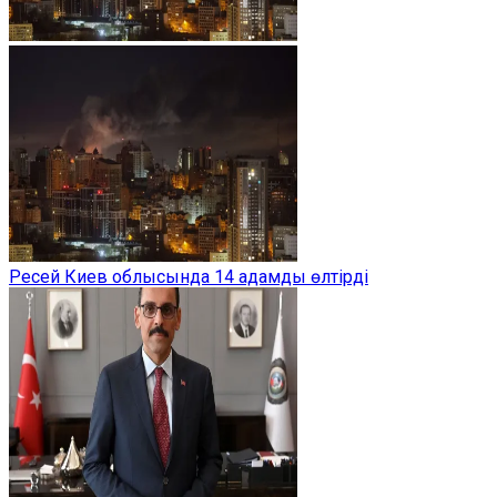
Ресей Киев облысында 14 адамды өлтірді