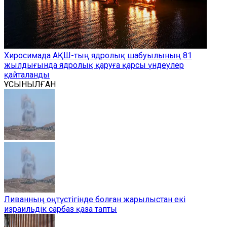
Хиросимада АҚШ-тың ядролық шабуылының 81
жылдығында ядролық қаруға қарсы үндеулер
қайталанды
ҰСЫНЫЛҒАН
Ливанның оңтүстігінде болған жарылыстан екі
израильдік сарбаз қаза тапты