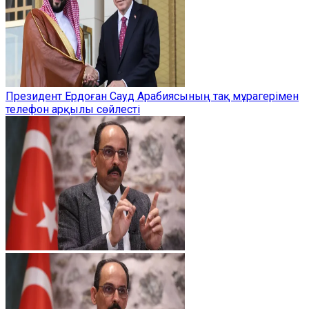
Президент Ердоған Сауд Арабиясының тақ мұрагерімен
телефон арқылы сөйлесті