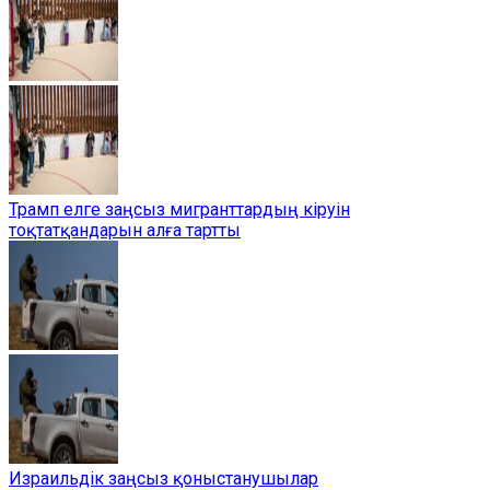
Трамп елге заңсыз мигранттардың кіруін
тоқтатқандарын алға тартты
Израильдік заңсыз қоныстанушылар