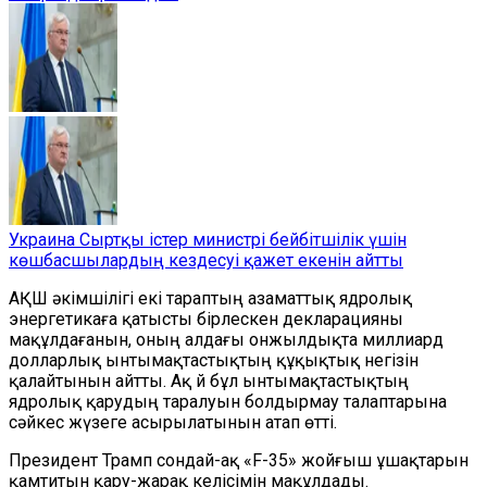
Украина Сыртқы істер министрі бейбітшілік үшін
көшбасшылардың кездесуі қажет екенін айтты
АҚШ әкімшілігі екі тараптың азаматтық ядролық
энергетикаға қатысты бірлескен декларацияны
мақұлдағанын, оның алдағы онжылдықта миллиард
долларлық ынтымақтастықтың құқықтық негізін
қалайтынын айтты. Ақ Үй бұл ынтымақтастықтың
ядролық қарудың таралуын болдырмау талаптарына
сәйкес жүзеге асырылатынын атап өтті.
Президент Трамп сондай-ақ «F-35» жойғыш ұшақтарын
қамтитын қару-жарақ келісімін мақұлдады.