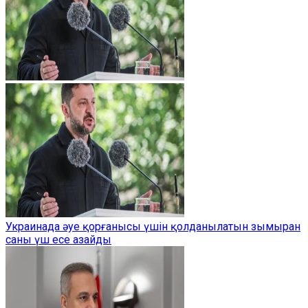
Украинада әуе қорғанысы үшін қолданылатын зымыран
саны үш есе азайды