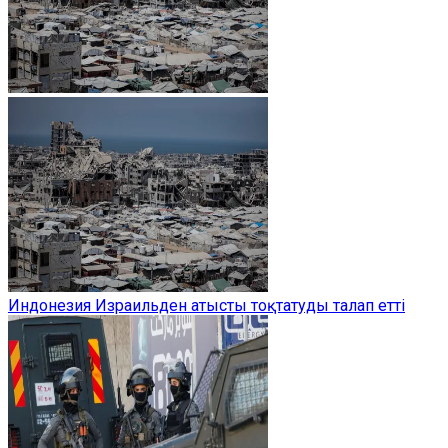
Индонезия Израильден атысты тоқтатуды талап етті