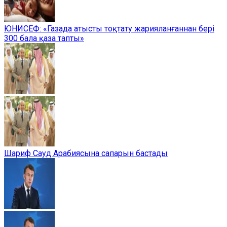
ЮНИСЕФ: «Газада атысты тоқтату жарияланғаннан бері
300 бала қаза тапты»
Шариф Сауд Арабиясына сапарын бастады