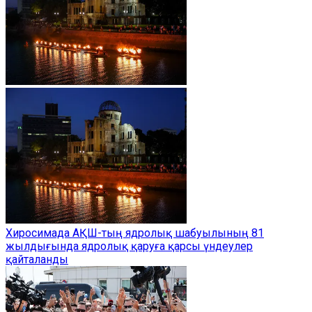
Хиросимада АҚШ-тың ядролық шабуылының 81
жылдығында ядролық қаруға қарсы үндеулер
қайталанды