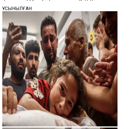
ҰСЫНЫЛҒАН