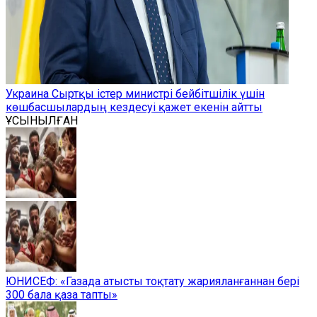
Украина Сыртқы істер министрі бейбітшілік үшін
көшбасшылардың кездесуі қажет екенін айтты
ҰСЫНЫЛҒАН
ЮНИСЕФ: «Газада атысты тоқтату жарияланғаннан бері
300 бала қаза тапты»