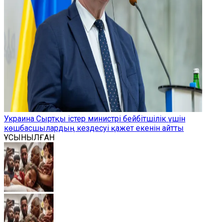
Украина Сыртқы істер министрі бейбітшілік үшін
көшбасшылардың кездесуі қажет екенін айтты
ҰСЫНЫЛҒАН