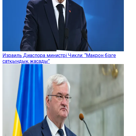
Израиль Диаспора министрі Чикли: “Макрон бізге
сатқындық жасады”