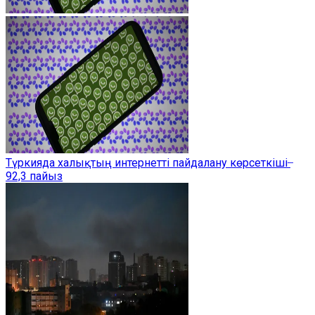
Түркияда халықтың интернетті пайдалану көрсеткіші ̶
92,3 пайыз