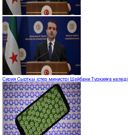
Сирия Сыртқы істер министрі Шайбани Түркияға келеді