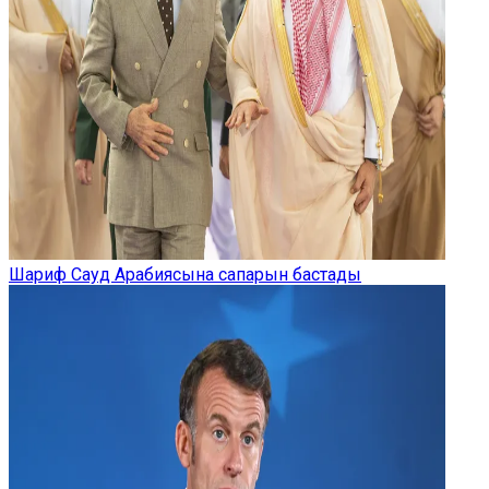
Шариф Сауд Арабиясына сапарын бастады