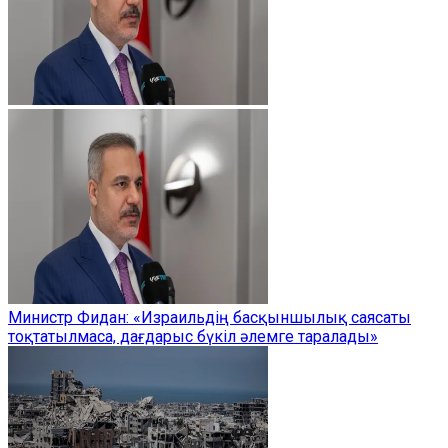
Министр Фидан: «Израильдің басқыншылық саясаты
тоқтатылмаса, дағдарыс бүкіл әлемге таралады»