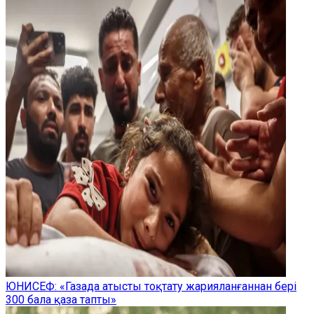
ЮНИСЕФ: «Газада атысты тоқтату жарияланғаннан бері
300 бала қаза тапты»