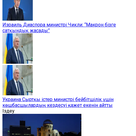
Израиль Диаспора министрі Чикли: “Макрон бізге
сатқындық жасады”
Украина Сыртқы істер министрі бейбітшілік үшін
көшбасшылардың кездесуі қажет екенін айтты
Іздеу