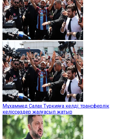
Мұхаммед Салах Түркияға келді: трансферлік
келіссөздер жалғасып жатыр