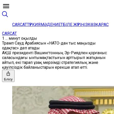
САЯСАТ
ТҮРКИЯ
МӘДЕНИЕТ
БІЛЕ ЖҮРІҢІЗ
КӨЗҚАРАС
САЯСАТ
1 ... минут оқылды
Трамп Сауд Арабиясын «НАТО-дан тыс маңызды
одақтас» деп атады
АҚШ президенті Вашингтонның Эр-Риядпен қорғаныс
саласындағы ынтымақтастығын арттырып жатқанын
айтып, екі тарап ұзақ мерзімді стратегиялық және
қауіпсіздік байланыстарын ерекше атап өтті.
Бөлісу