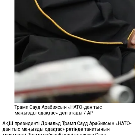
Трамп Сауд Арабиясын «НАТО-дан тыс
маңызды одақтас» деп атады / AP
АҚШ президенті Дональд Трамп Сауд Арабиясын «НАТО-
дан тыс маңызды одақтас» ретінде танитынын
мәлімдеді. Трамп сейсенбі күні кешкісін Сауд