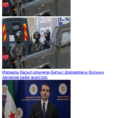
Израиль басып алынған Батыс Шериядағы босқын
лагеріне рейд жүргізді