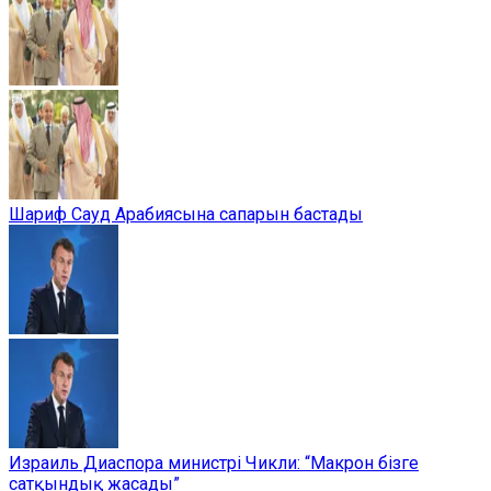
Шариф Сауд Арабиясына сапарын бастады
Израиль Диаспора министрі Чикли: “Макрон бізге
сатқындық жасады”