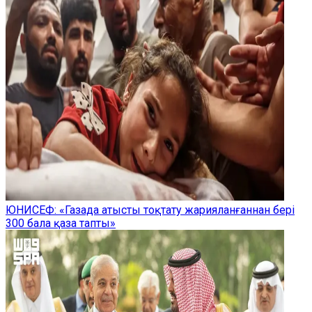
ЮНИСЕФ: «Газада атысты тоқтату жарияланғаннан бері
300 бала қаза тапты»