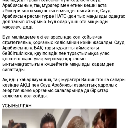
Арабиясының тақ мұрагерімен өткен кешкі аста:
«Әскери ынтымақтастығымызды нығайтып, Сауд
Арабиясын ресми түрде НАТО-дан тыс маңызды одақтас
деп танып отырмыз. Бұл олар үшін өте маңызды
мәселе»,-деді.
Бұл мәлімдеме екі ел арасында қол қойылған
стратегиялық қорғаныс келісімінен кейін жасалды. Сауд
Арабиясының БАҚ-тары құжатты аймақтағы
бейбітшілікке, қауіпсіздік пен тұрақтылыққа үлес
қосатын және ұзақ мерзімді қорғаныс
ынтымақтастығын күшейтетін маңызды қадам деп
сипаттады.
Ақ Үйдің хабарлауынша, тақ мұрагері Вашингтонға сапары
кезінде АҚШ пен Сауд Арабиясы азаматтық ядролық
энергия және қорғаныс салаларында да бірқатар
келісімге қол қойды.
ҰСЫНЫЛҒАН