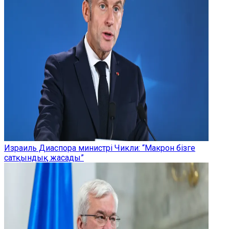
Израиль Диаспора министрі Чикли: “Макрон бізге
сатқындық жасады”