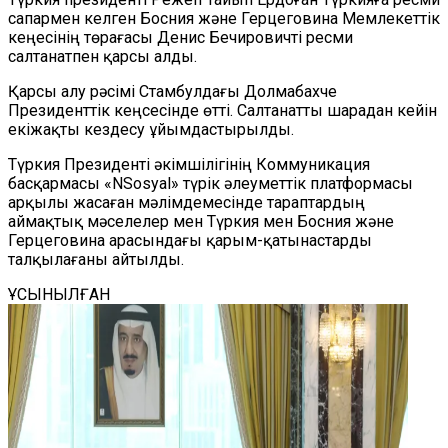
сапармен келген Босния және Герцеговина Мемлекеттік
кеңесінің төрағасы Денис Бечировичті ресми
салтанатпен қарсы алды.
Қарсы алу рәсімі Стамбулдағы Долмабахче
Президенттік кеңсесінде өтті. Салтанатты шарадан кейін
екіжақты кездесу ұйымдастырылды.
Түркия Президенті әкімшілігінің Коммуникация
басқармасы «NSosyal» түрік әлеуметтік платформасы
арқылы жасаған мәлімдемесінде тараптардың
аймақтық мәселелер мен Түркия мен Босния және
Герцеговина арасындағы қарым-қатынастарды
талқылағаны айтылды.
ҰСЫНЫЛҒАН