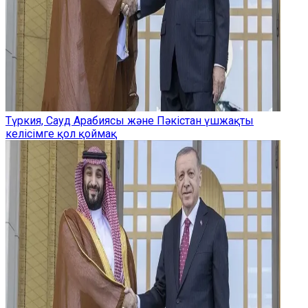
Түркия, Сауд Арабиясы және Пәкістан үшжақты
келісімге қол қоймақ