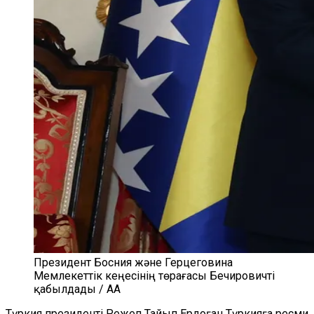
Президент Босния және Герцеговина
Мемлекеттік кеңесінің төрағасы Бечировичті
қабылдады / AA
Түркия президенті Режеп Тайып Ердоған Түркияға ресми