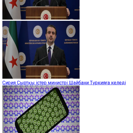
Сирия Сыртқы істер министрі Шайбани Түркияға келеді