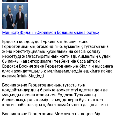
Министр Фидан: «Сириямен болашағымыз ортақ»
Ердоған кездесуде Түркияның Босния және
Герцеговинаның егемендігіне, аумақтық тұтастығына
және конституциялық құрылымына сөзсіз қолдау
көрсетуді жалғастыратынын жеткізді. Аймақтың бұдан
былайғы «авантюризмге» төзбейтінін баса айтқан
Ердоған Босния және Герцеговинаның бірлігін нысанаға
алған арандатушылық мәлімдемелердің ешкімге пайда
әкелмейтінін білдірді.
Босния және Герцеговинаның тұтастығын
қолдайтындардың бірлікте әрекет етуі әдеттегіден де
маңызды екенін атап өткен Ердоған Түркияның
босниялықтардың өмірлік мүдделерін бұзатын кез
келген озбырлықты қабыл алмайтынын да қоса кетті.
Босния және Герцеговина Мемлекеттік кеңесі бір