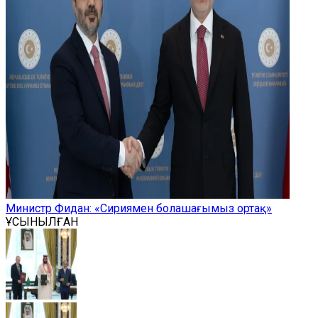
Министр Фидан: «Сириямен болашағымыз ортақ»
ҰСЫНЫЛҒАН