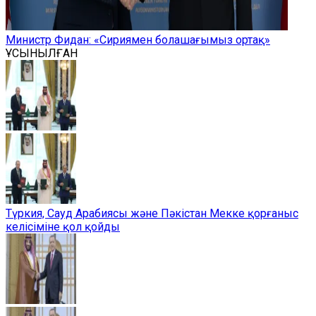
Министр Фидан: «Сириямен болашағымыз ортақ»
ҰСЫНЫЛҒАН
Түркия, Сауд Арабиясы және Пәкістан Мекке қорғаныс
келісіміне қол қойды