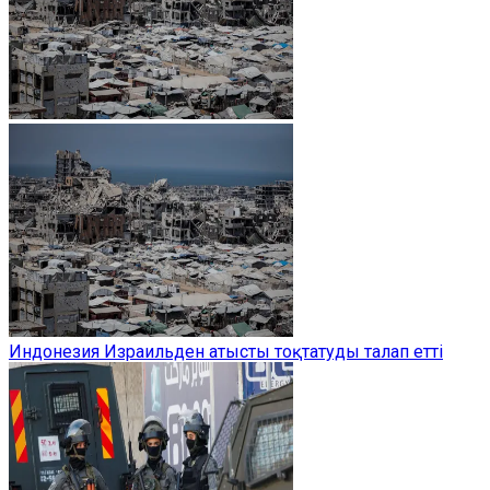
Индонезия Израильден атысты тоқтатуды талап етті