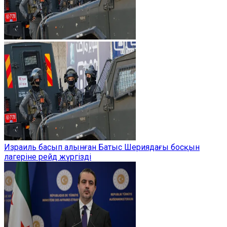
Израиль басып алынған Батыс Шериядағы босқын
лагеріне рейд жүргізді