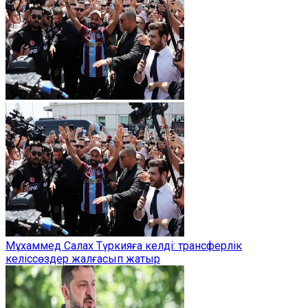
Мұхаммед Салах Түркияға келді: трансферлік
келіссөздер жалғасып жатыр