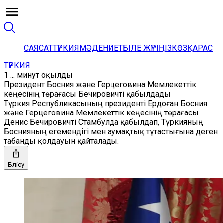
САЯСАТ
ТҮРКИЯ
МӘДЕНИЕТ
БІЛЕ ЖҮРІҢІЗ
КӨЗҚАРАС
ТҮРКИЯ
1 ... минут оқылды
Президент Босния және Герцеговина Мемлекеттік
кеңесінің төрағасы Бечировичті қабылдады
Түркия Республикасының президенті Ердоған Босния
және Герцеговина Мемлекеттік кеңесінің төрағасы
Денис Бечировичті Стамбулда қабылдап, Түркияның
Боснияның егемендігі мен аумақтық тұтастығына деген
табанды қолдауын қайталады.
Бөлісу