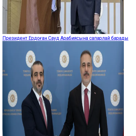
Президент Ердоған Сауд Арабиясына сапарлай барады