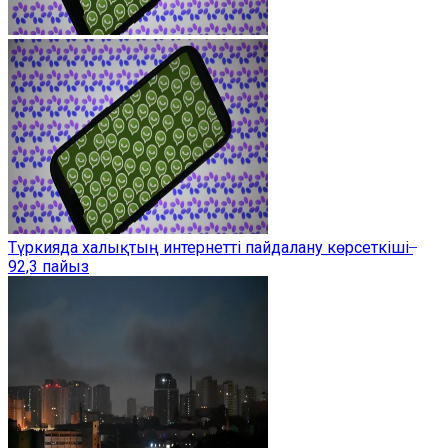
Түркияда халықтың интернетті пайдалану көрсеткіші ̶
92,3 пайыз