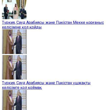
Түркия, Сауд Арабиясы және Пәкістан Мекке қорғаныс
келісіміне қол қойды
Түркия, Сауд Арабиясы және Пәкістан үшжақты
келісімге қол қоймақ