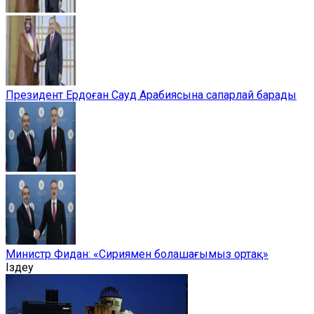
Президент Ердоған Сауд Арабиясына сапарлай барады
Министр Фидан: «Сириямен болашағымыз ортақ»
Іздеу