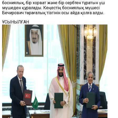
босниялық, бір хорват және бір сербтен тұратын үш
мүшеден құралады. Кеңестің босниялық мүшесі
Бечирович төрағалық тізгінін осы айда қолға алды.
ҰСЫНЫЛҒАН