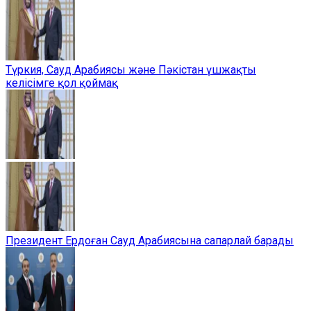
Түркия, Сауд Арабиясы және Пәкістан үшжақты
келісімге қол қоймақ
Президент Ердоған Сауд Арабиясына сапарлай барады