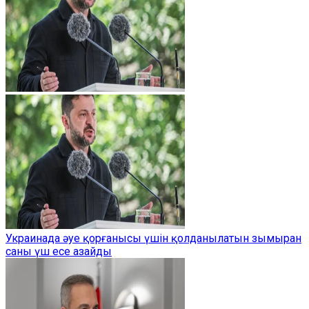
Украинада әуе қорғанысы үшін қолданылатын зымыран
саны үш есе азайды