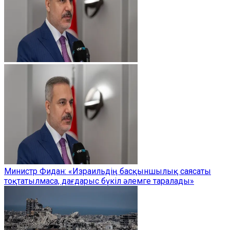
Министр Фидан: «Израильдің басқыншылық саясаты
тоқтатылмаса, дағдарыс бүкіл әлемге таралады»