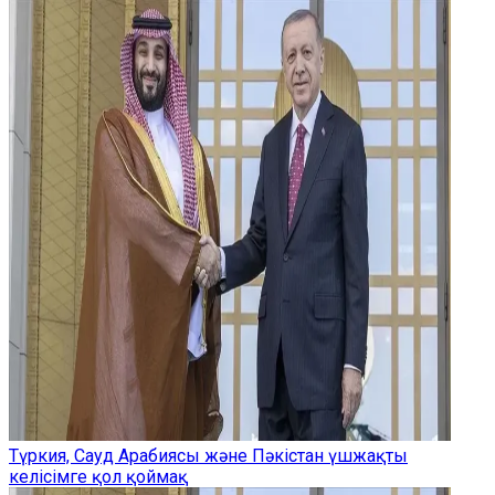
Түркия, Сауд Арабиясы және Пәкістан үшжақты
келісімге қол қоймақ