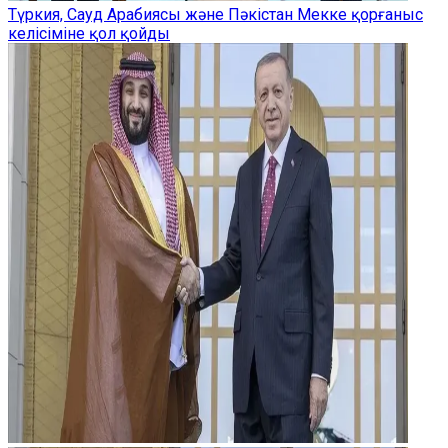
Түркия, Сауд Арабиясы және Пәкістан Мекке қорғаныс
келісіміне қол қойды