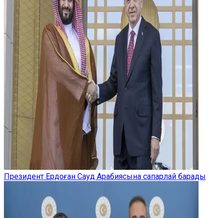
Президент Ердоған Сауд Арабиясына сапарлай барады