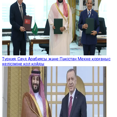
Түркия, Сауд Арабиясы және Пәкістан Мекке қорғаныс
келісіміне қол қойды