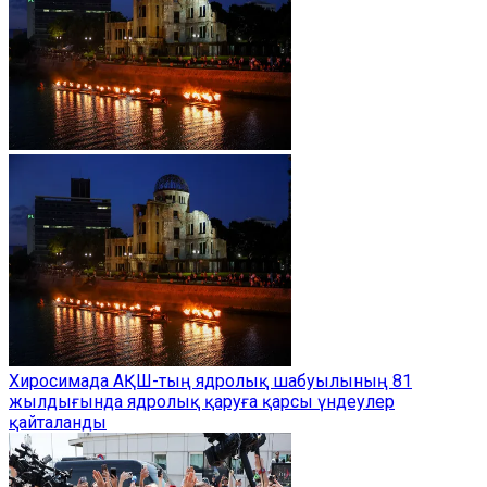
Хиросимада АҚШ-тың ядролық шабуылының 81
жылдығында ядролық қаруға қарсы үндеулер
қайталанды