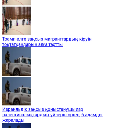
Трамп елге заңсыз мигранттардың кіруін
тоқтатқандарын алға тартты
Израильдік заңсыз қоныстанушылар
палестиналықтардың үйлерін өртеп, 6 адамды
жаралады