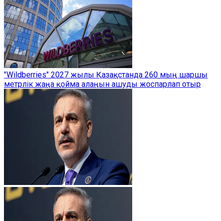
"Wildberries" 2027 жылы Қазақстанда 260 мың шаршы
метрлік жаңа қойма алаңын ашуды жоспарлап отыр