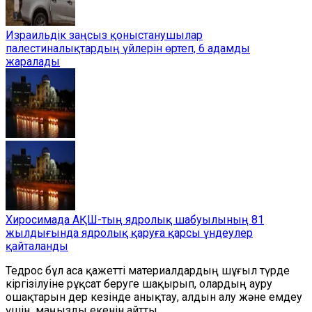
Израильдік заңсыз қоныстанушылар
палестиналықтардың үйлерін өртеп, 6 адамды
жаралады
Хиросимада АҚШ-тың ядролық шабуылының 81
жылдығында ядролық қаруға қарсы үндеулер
қайталанды
Тедрос бұл аса қажетті материалдардың шұғыл түрде
кіргізілуіне рұқсат беруге шақырып, олардың ауру
ошақтарын дер кезінде анықтау, алдын алу және емдеу
үшін
маңыз
ды
екенін айтты.