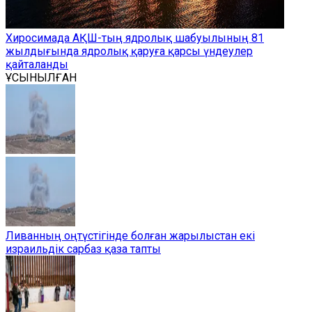
Хиросимада АҚШ-тың ядролық шабуылының 81
жылдығында ядролық қаруға қарсы үндеулер
қайталанды
ҰСЫНЫЛҒАН
Ливанның оңтүстігінде болған жарылыстан екі
израильдік сарбаз қаза тапты