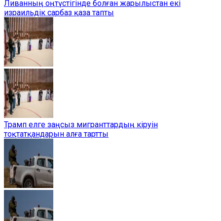
Ливанның оңтүстігінде болған жарылыстан екі
израильдік сарбаз қаза тапты
Трамп елге заңсыз мигранттардың кіруін
тоқтатқандарын алға тартты