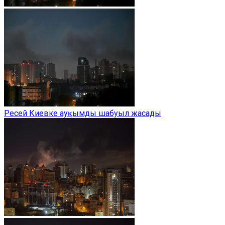
Ресей Киевке ауқымды шабуыл жасады