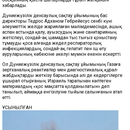
хабарлады.
Дүниежүзілік денсаулық сақтау ұйымының бас
директоры Тедрос Адханом Гебрейесус сенбі күні
әлеуметтік желіде жа
риялаған
мәлімдемесінде, ашық
аспан астында қалу, ауызсудың және санитарияның
жетіспеуі, сондай-ақ шамадан тыс тығыз қоныстану
тұмауды қоса алғанда жедел респираторлық
инфекциялардың, сондай-ақ гепатит пен іш өту
ауруларының көбеюіне әкелуі мүмкін екенін ескертті.
Ол Дүниежүзілік денсаулық сақтау ұйымының Газаға
зертханалық реактивтер мен диагностикалық құрал-
жабдықтарды жеткізу барысында әлі де кедергілерге
ұшырап отырғанын, Израиль тарапынан көптеген
материалдың «қос мақсатта қолданылатын» деп
танылып, аймаққа енгізілуіне тыйым салынғанын атап
өтті.
ҰСЫНЫЛҒАН