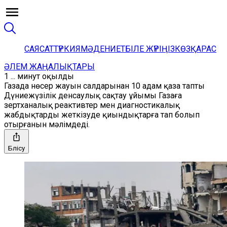
САЯСАТ
ТҮРКИЯ
МӘДЕНИЕТ
БІЛЕ ЖҮРІҢІЗ
КӨЗҚАРАС
ӘЛЕМ ЖАҢАЛЫҚТАРЫ
1 ... минут оқылды
Газада нөсер жауын салдарынан 10 адам қаза тапты
Дүниежүзілік денсаулық сақтау ұйымы Газаға
зертханалық реактивтер мен диагностикалық
жабдықтарды жеткізуде қиындықтарға тап болып
отырғанын мәлімдеді.
Бөлісу