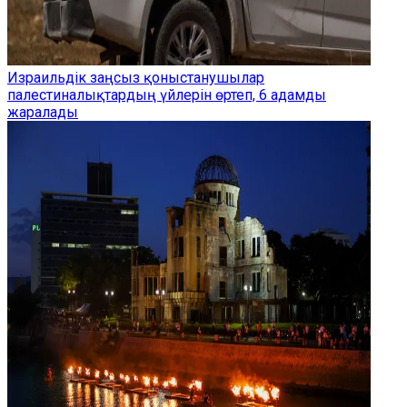
Израильдік заңсыз қоныстанушылар
палестиналықтардың үйлерін өртеп, 6 адамды
жаралады