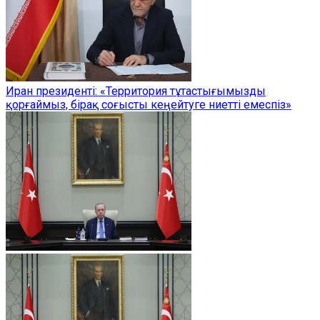
Иран президенті: «Территория тұтастығымызды
қорғаймыз, бірақ соғысты кеңейтуге ниетті емеспіз»