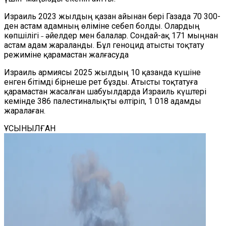
Израиль 2023 жылдың қазан айынан бері Газада 70 300-
ден астам ад
амның өліміне себеп болды. Олардың
көпшілігі ˗
әйелдер мен балалар
. Сондай-ақ
171 мыңнан
астам
а
дам жараланды
. Бұл геноцид атысты тоқтату
режиміне қарамастан жалғас
уда
Израиль армиясы 2025 жыл
дың
10 қазанда күшіне
енген бітімді бірнеше рет бұзды. Атысты тоқтатуға
қарамастан жасалған шабуылдарда Израиль күштері
кемінде 386 палестиналықты өлтіріп, 1 018 адамды
жаралаған.
ҰСЫНЫЛҒАН