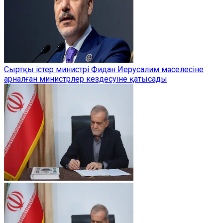
Сыртқы істер министрі Фидан Иерусалим мәселесіне
арналған министрлер кездесуіне қатысады