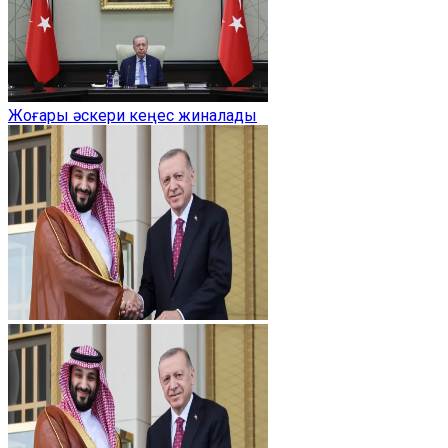
Жоғары әскери кеңес жиналады