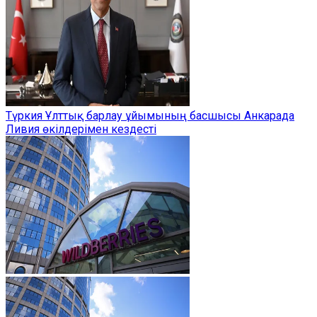
Түркия Ұлттық барлау ұйымының басшысы Анкарада
Ливия өкілдерімен кездесті