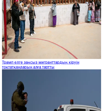
Трамп елге заңсыз мигранттардың кіруін
тоқтатқандарын алға тартты