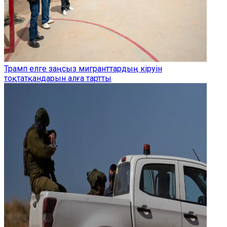
Трамп елге заңсыз мигранттардың кіруін
тоқтатқандарын алға тартты