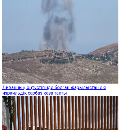
Ливанның оңтүстігінде болған жарылыстан екі
израильдік сарбаз қаза тапты