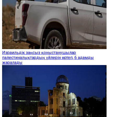
Израильдік заңсыз қоныстанушылар
палестиналықтардың үйлерін өртеп, 6 адамды
жаралады