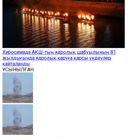
Хиросимада АҚШ-тың ядролық шабуылының 81
жылдығында ядролық қаруға қарсы үндеулер
қайталанды
ҰСЫНЫЛҒАН