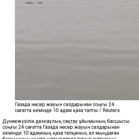
Газада нөсер жауын салдарынан соңғы 24
сағатта кемінде 10 адам қаза тапты / Reuters
Дүниежүзілік денсаулық сақтау ұйымының басшысы
соңғы 24 сағатта Газада нөсер жауын салдарынан
кемінде 10 адамның қаза тапқанын, ал мыңдаған
босқын
ның
қыст
а
шатырларда тұрып жатқанын