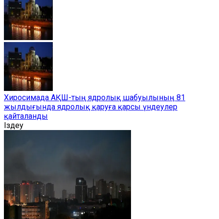
Хиросимада АҚШ-тың ядролық шабуылының 81
жылдығында ядролық қаруға қарсы үндеулер
қайталанды
Іздеу