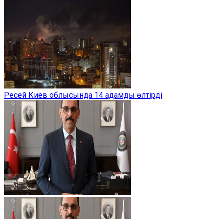
Ресей Киев облысында 14 адамды өлтірді