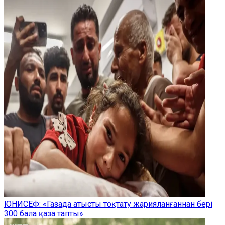
ЮНИСЕФ: «Газада атысты тоқтату жарияланғаннан бері
300 бала қаза тапты»