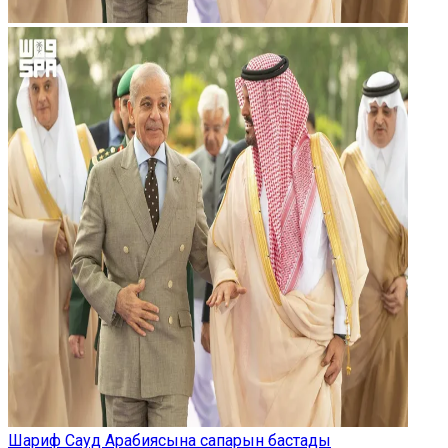
Шариф Сауд Арабиясына сапарын бастады