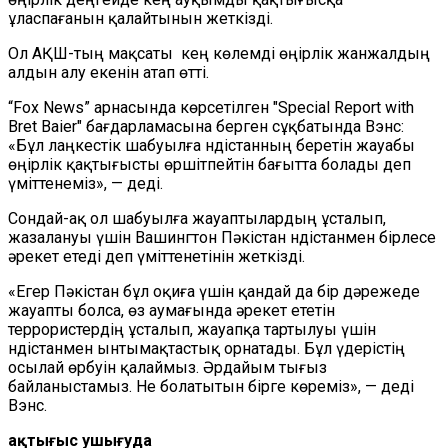
ұласпағанын қалайтынын жеткізді.
Ол АҚШ-тың мақсаты кең көлемді өңірлік жанжалдың
алдын алу екенін атап өтті.
“Fox News” арнасында көрсетілген "Special Report with
Bret Baier" бағдарламасына берген сұқбатында Вэнс:
«Бұл лаңкестік шабуылға Үндістанның беретін жауабы
өңірлік қақтығысты өршітпейтін бағытта болады деп
үміттенеміз», — деді.
Сондай-ақ ол шабуылға жауаптылардың ұсталып,
жазалануы үшін Вашингтон Пәкістан Үндістанмен бірлесе
әрекет етеді деп үміттенетінін жеткізді.
«Eгер Пәкістан бұл оқиға үшін қандай да бір дәрежеде
жауапты болса, өз аумағында әрекет ететін
террористердің ұсталып, жауапқа тартылуы үшін
Үндістанмен ынтымақтастық орнатады. Бұл үдерістің
осылай өрбуін қалаймыз. Әрдайым тығыз
байланыстамыз. Не болатытын бірге көреміз», — деді
Вэнс.
Қақтығыс ушығ
уда