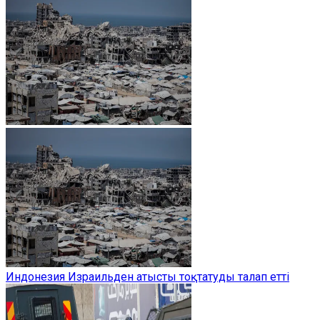
Индонезия Израильден атысты тоқтатуды талап етті