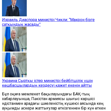
Израиль Диаспора министрі Чикли: “Макрон бізге
сатқындық жасады”
Украина Сыртқы істер министрі бейбітшілік үшін
көшбасшылардың кездесуі қажет екенін айтты
Бұл оқиға мемлекет бақылауындағы БАҚ-тың
хабарлауынша, Пәкістан армиясы шығыс көршісі
Үндістанмен арадағы шиеленістің күшеюі аясында кең
ауқымды әскери жаттығулар өткізгеннен бір күн өткен