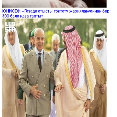
ЮНИСЕФ: «Газада атысты тоқтату жарияланғаннан бері
300 бала қаза тапты»