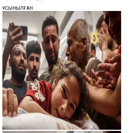
ҰСЫНЫЛҒАН