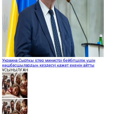
Украина Сыртқы істер министрі бейбітшілік үшін
көшбасшылардың кездесуі қажет екенін айтты
ҰСЫНЫЛҒАН