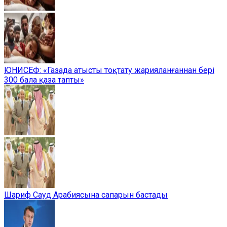
ЮНИСЕФ: «Газада атысты тоқтату жарияланғаннан бері
300 бала қаза тапты»
Шариф Сауд Арабиясына сапарын бастады