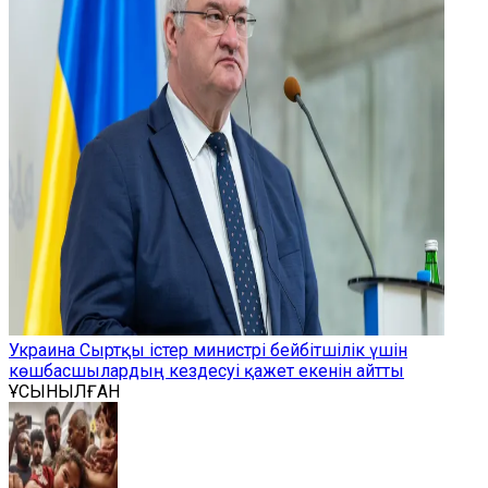
Украина Сыртқы істер министрі бейбітшілік үшін
көшбасшылардың кездесуі қажет екенін айтты
ҰСЫНЫЛҒАН