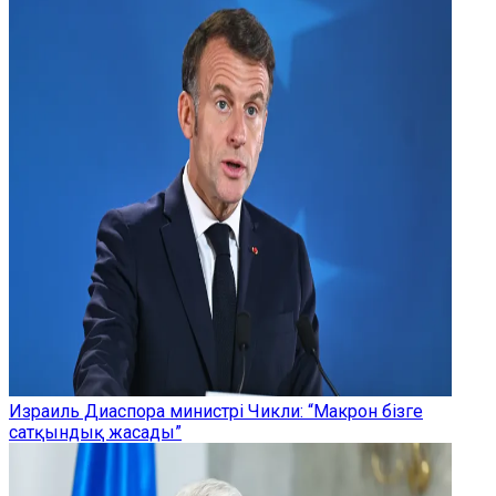
Израиль Диаспора министрі Чикли: “Макрон бізге
сатқындық жасады”