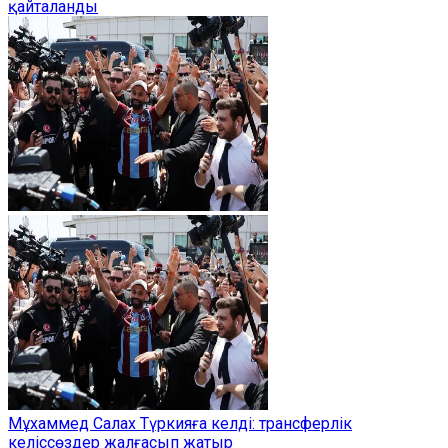
қайталанды
Мұхаммед Салах Түркияға келді: трансферлік
келіссөздер жалғасып жатыр