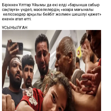
Біріккен Ұлттар Ұйымы да екі елді «барынша сабыр
сақтауға» үндеп, мәселелердің «өзара мағыналы
келіссөздер арқылы бейбіт жолмен шешілуі қажет»
екенін атап өтті.
ҰСЫНЫЛҒАН