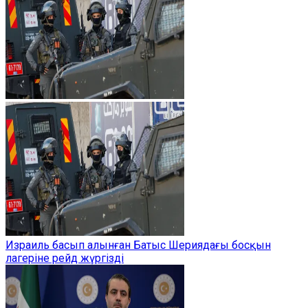
Израиль басып алынған Батыс Шериядағы босқын
лагеріне рейд жүргізді