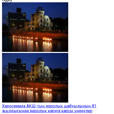
Хиросимада АҚШ-тың ядролық шабуылының 81
жылдығында ядролық қаруға қарсы үндеулер