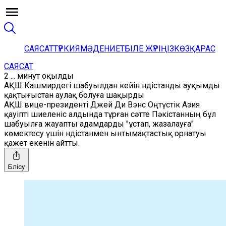
САЯСАТ
ТҮРКИЯ
МӘДЕНИЕТ
БІЛЕ ЖҮРІҢІЗ
КӨЗҚАРАС
САЯСАТ
2 ... минут оқылды
АҚШ Кашмирдегі шабуылдан кейін Үндістанды ауқымды
қақтығыстан аулақ болуға шақырды
АҚШ вице-президенті Джей Ди Вэнс Оңтүстік Азия
қауіпті шиеленіс алдында тұрған сәтте Пәкістанның бұл
шабуылға жауапты адамдарды "ұстап, жазалауға"
көмектесу үшін Үндістанмен ынтымақтастық орнатуы
қажет екенін айтты.
Бөлісу