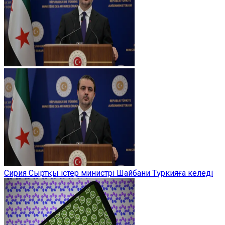
Сирия Сыртқы істер министрі Шайбани Түркияға келеді