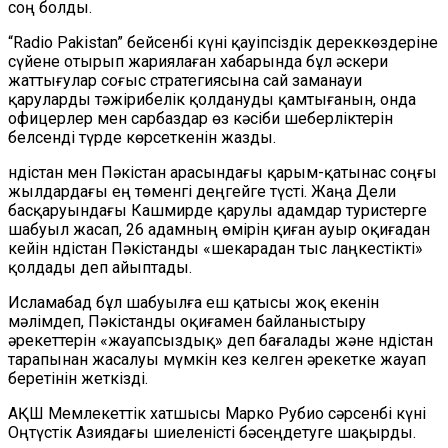
соң болды.
“Radio Pakistan” бейсенбі күні қауіпсіздік дереккөздеріне
сүйене отырып жариялаған хабарында бұл әскери
жаттығулар соғыс стратегиясына сай заманауи
қаруларды тәжірибелік қолдануды қамтығанын, онда
офицерлер мен сарбаздар өз кәсіби шеберліктерін
белсенді түрде көрсеткенін жазды.
Үндістан мен Пәкістан арасындағы қарым-қатынас соңғы
жылдардағы ең төменгі деңгейге түсті. Жаңа Дели
басқаруындағы Кашмирде қарулы адамдар туристерге
шабуыл жасап, 26 адамның өмірін қиған ауыр оқиғадан
кейін Үндістан Пәкістанды «шекарадан тыс лаңкестікті»
қолдады деп айыптады.
Исламабад бұл шабуылға еш қатысы жоқ екенін
мәлімдеп, Пәкістанды оқиғамен байланыстыру
әрекеттерін «жауапсыздық» деп бағалады және Үндістан
тарапынан жасалуы мүмкін кез келген әрекетке жауап
беретінін жеткізді.
АҚШ Мемлекеттік хатшысы Марко Рубио сәрсенбі күні
Оңтүстік Азиядағы шиеленісті бәсеңдетуге шақырды.