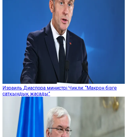
Израиль Диаспора министрі Чикли: “Макрон бізге
сатқындық жасады”