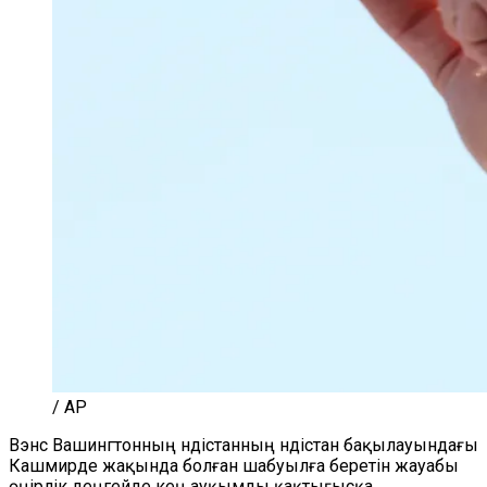
/ AP
Вэнс Вашингтонның Үндістанның Үндістан бақылауындағы
Кашмирде жақында болған шабуылға беретін жауабы
өңірлік деңгейде кең ауқымды қақтығысқа