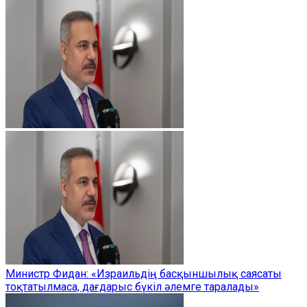
Министр Фидан: «Израильдің басқыншылық саясаты
тоқтатылмаса, дағдарыс бүкіл әлемге таралады»