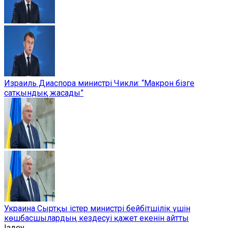
Израиль Диаспора министрі Чикли: “Макрон бізге
сатқындық жасады”
Украина Сыртқы істер министрі бейбітшілік үшін
көшбасшылардың кездесуі қажет екенін айтты
Іздеу