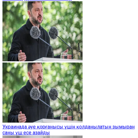
Украинада әуе қорғанысы үшін қолданылатын зымыран
саны үш есе азайды