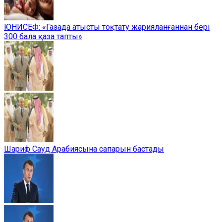
ЮНИСЕФ: «Газада атысты тоқтату жарияланғаннан бері
300 бала қаза тапты»
Шариф Сауд Арабиясына сапарын бастады