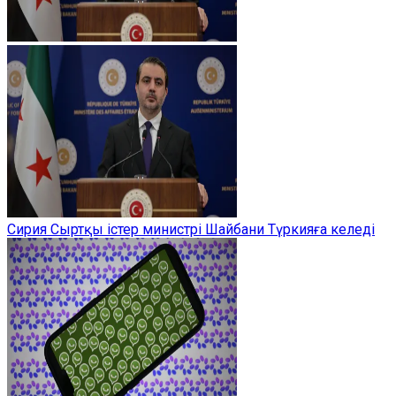
Сирия Сыртқы істер министрі Шайбани Түркияға келеді