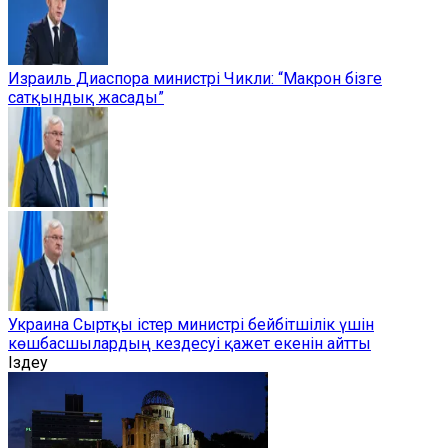
Израиль Диаспора министрі Чикли: “Макрон бізге
сатқындық жасады”
Украина Сыртқы істер министрі бейбітшілік үшін
көшбасшылардың кездесуі қажет екенін айтты
Іздеу