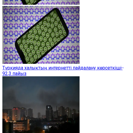
Түркияда халықтың интернетті пайдалану көрсеткіші ̶
92,3 пайыз