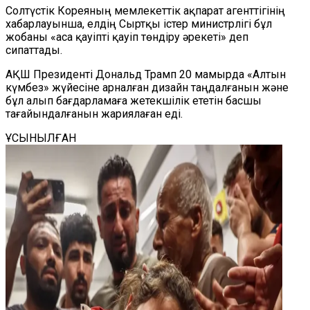
Солтүстік Кореяның мемлекеттік ақпарат агенттігінің
хабарлауынша, елдің Сыртқы істер министрлігі бұл
жобаны «аса қауіпті қауіп төндіру әрекеті» деп
сипаттады.
АҚШ Президенті Дональд Трамп 20 мамырда «Алтын
күмбез» жүйесіне арналған дизайн таңдалғанын және
бұл алып бағдарламаға жетекшілік ететін басшы
тағайындалғанын жариялаған еді.
ҰСЫНЫЛҒАН