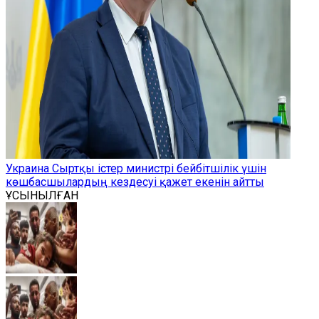
Украина Сыртқы істер министрі бейбітшілік үшін
көшбасшылардың кездесуі қажет екенін айтты
ҰСЫНЫЛҒАН