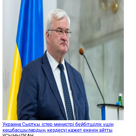
Украина Сыртқы істер министрі бейбітшілік үшін
көшбасшылардың кездесуі қажет екенін айтты
ҰСЫНЫЛҒАН