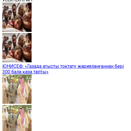
ЮНИСЕФ: «Газада атысты тоқтату жарияланғаннан бері
300 бала қаза тапты»