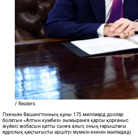
/ Reuters
Пхеньян Вашингтонның құны 175 миллиард доллар
болатын «Алтын күмбез» зымыранға қарсы қорғаныс
жүйесі жобасын қатты сынға алып, оның ғарыштағы
ядролық қақтығысты өршітуі мүмкін екенін мәлімдеді.