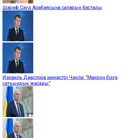
Шариф Сауд Арабиясына сапарын бастады
Израиль Диаспора министрі Чикли: “Макрон бізге
сатқындық жасады”