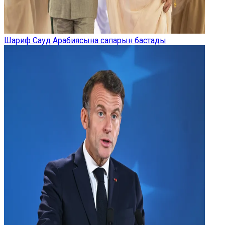
Шариф Сауд Арабиясына сапарын бастады