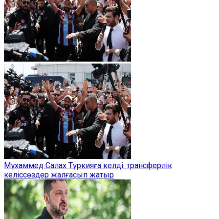
Мұхаммед Салах Түркияға келді: трансферлік
келіссөздер жалғасып жатыр