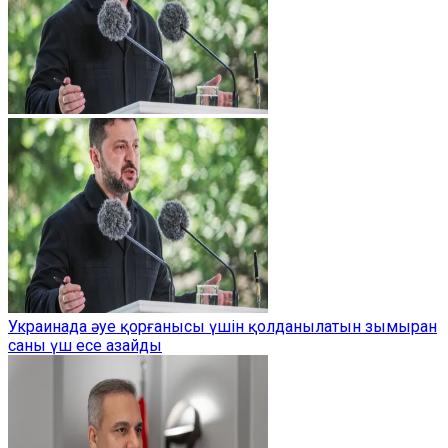
Украинада әуе қорғанысы үшін қолданылатын зымыран
саны үш есе азайды