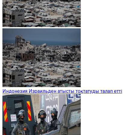
Индонезия Израильден атысты тоқтатуды талап етті