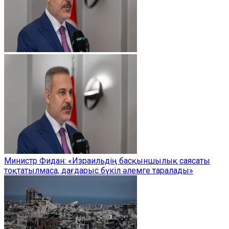
Министр Фидан: «Израильдің басқыншылық саясаты
тоқтатылмаса, дағдарыс бүкіл әлемге таралады»