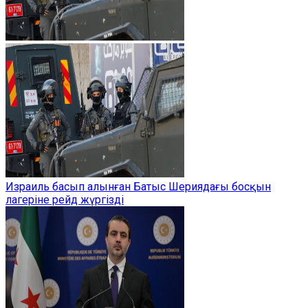
Израиль басып алынған Батыс Шериядағы босқын
лагеріне рейд жүргізді