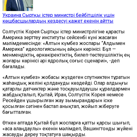
Украина Сыртқы істер министрі бейбітшілік үшін
көшбасшылардың кездесуі қажет екенін айтты
Солтүстік Корея Сыртқы істер министрлігіне қарасты
Америка зерттеу институты сейсенбі күні жасаған
мәлімдемесінде: «Алтын күмбез жоспары “Алдымен
Америка” идеологиясының айқын көрінісі. Бұл —
менмендіктің, өркөкіректіктің, билеп-төстеушіліктің ең
жоғары көрінісі әрі ядролық соғыс сценариі», -деп
бағалады.
«Алтын күмбез» жобасы жүздеген спутниктен тұратын
жаһандық желіні қолдануды көздейді. Олар алдыңғы
қатарлы датчиктер және тосқауылдаушы құралдармен
жабдықталып, Қытай, Иран, Солтүстік Корея немесе
Ресейден ұшырылған жау зымырандарын іске
қосылған сәтінен бастап анықтап, жойып жіберуге
бағытталған.
Өткен аптада Қытай бұл жоспарға қатты қарсы шығып,
«аса алаңдаулы» екенін мәлімдеп, Вашингтонды жүйені
жасауды дереу тоқтатуға шақырды.