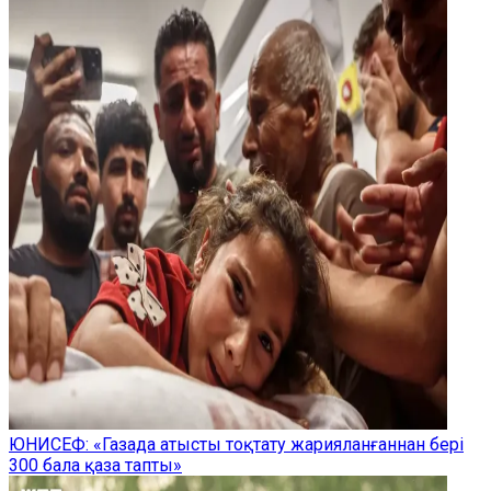
ЮНИСЕФ: «Газада атысты тоқтату жарияланғаннан бері
300 бала қаза тапты»