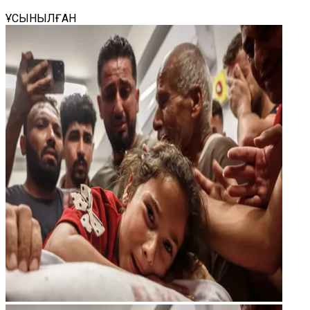
ҰСЫНЫЛҒАН