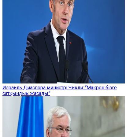
Израиль Диаспора министрі Чикли: “Макрон бізге
сатқындық жасады”