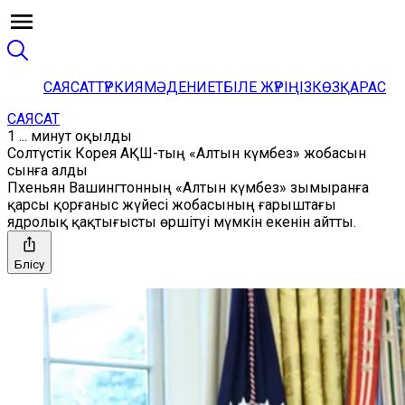
САЯСАТ
ТҮРКИЯ
МӘДЕНИЕТ
БІЛЕ ЖҮРІҢІЗ
КӨЗҚАРАС
САЯСАТ
1 ... минут оқылды
Солтүстік Корея АҚШ-тың «Алтын күмбез» жобасын
сынға алды
Пхеньян Вашингтонның «Алтын күмбез» зымыранға
қарсы қорғаныс жүйесі жобасының ғарыштағы
ядролық қақтығысты өршітуі мүмкін екенін айтты.
Бөлісу