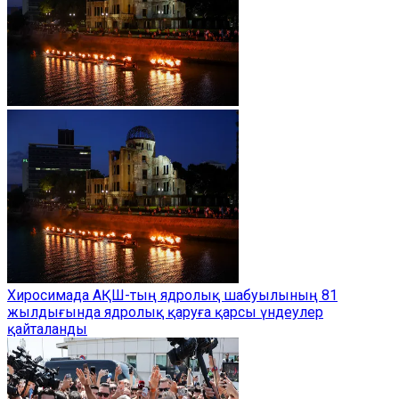
Хиросимада АҚШ-тың ядролық шабуылының 81
жылдығында ядролық қаруға қарсы үндеулер
қайталанды