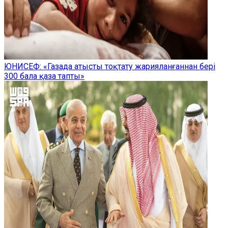
ЮНИСЕФ: «Газада атысты тоқтату жарияланғаннан бері
300 бала қаза тапты»