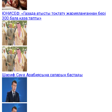
ЮНИСЕФ: «Газада атысты тоқтату жарияланғаннан бері
300 бала қаза тапты»
Шариф Сауд Арабиясына сапарын бастады