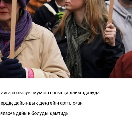
р айға созылуы мүмкін соғысқа дайындалуда.
рдің дайындық деңгейін арттырған.
яларға дайын болуды қамтиды.