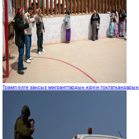
Трамп елге заңсыз мигранттардың кіруін тоқтатқандарын 