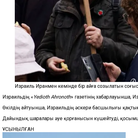
Израиль Иранмен кемінде бір айға созылатын соғы
Израильдің «
Yedioth Ahronoth
» газетінің хабарлауынша, 
Өкілдің айтуынша, Израильдің әскери басшылығы қақты
Дайындық шаралары әуе қорғанысын күшейтуді, қосымша
ҰСЫНЫЛҒАН