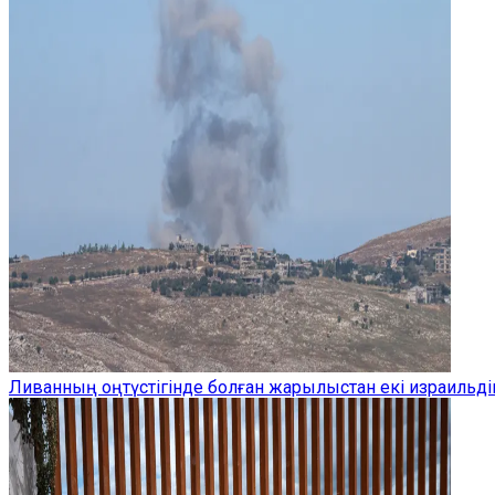
Ливанның оңтүстігінде болған жарылыстан екі израильдік