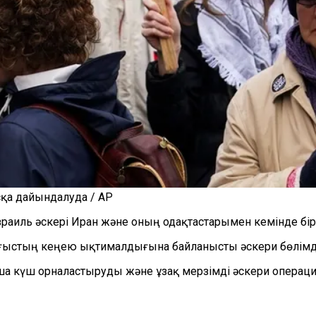
сқа дайындалуда / AP
Израиль әскері Иран және оның одақтастарымен кемінде бі
ғыстың кеңею ықтималдығына байланысты әскери бөлімде
 күш орналастыруды және ұзақ мерзімді әскери операци