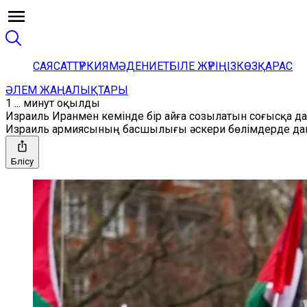
САЯСАТ
ТҮРКИЯ
МӘДЕНИЕТ
БІЛЕ ЖҮРІҢІЗ
КӨЗҚАРАС
ӘЛЕМ ЖАҢАЛЫҚТАРЫ
1 ... минут оқылды
Израиль Иранмен кемінде бір айға созылатын соғысқа д
Израиль армиясының басшылығы әскери бөлімдерде дай
Бөлісу