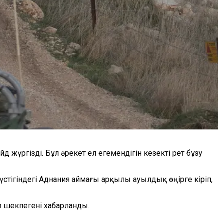
 жүргізді. Бұл әрекет ел егемендігін кезекті рет бұзу
түстігіндегі Аднания аймағы арқылы ауылдық өңірге кіріп,
п шекпегені хабарланды.