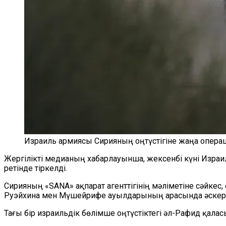
Израиль армиясы Сирияның оңтүстігіне жаңа операц
Жергілікті медианың хабарлауынша, жексенбі күні Израиль
ретінде тіркелді.
Сирияның «SANA» ақпарат агенттігінің мәліметіне сәйкес,
Руэйхина мен Мүшейрифе ауылдарының арасында әскери
Тағы бір израильдік бөлімше оңтүстіктегі әл-Рафид қала