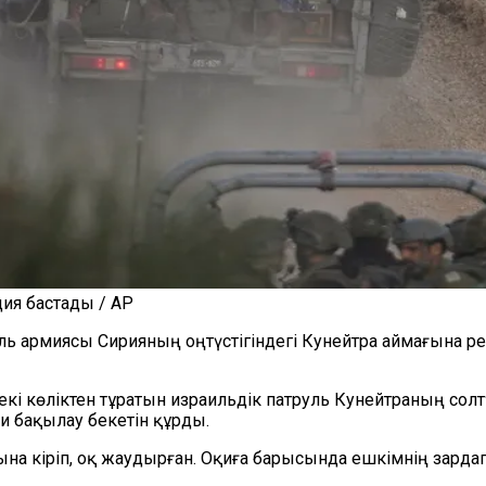
ия бастады / AP
 армиясы Сирияның оңтүстігіндегі Кунейтра аймағына рейд
 екі көліктен тұратын израильдік патруль Кунейтраның сол
 бақылау бекетін құрды.
сына кіріп, оқ жаудырған. Оқиға барысында ешкімнің зарда