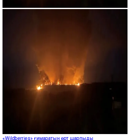
«Wildberries» ғимаратын өрт шарпыды