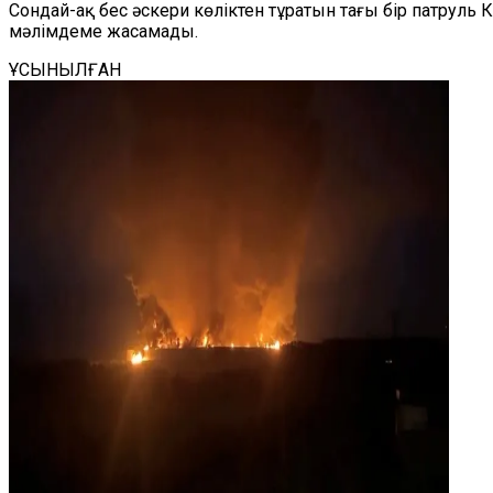
Сондай-ақ бес әскери көліктен тұратын тағы бір патруль 
мәлімдеме жасамады.
ҰСЫНЫЛҒАН