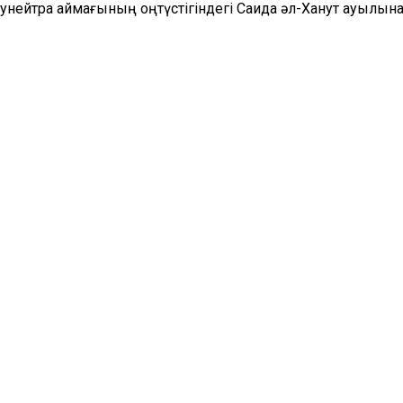
Кунейтра аймағының оңтүстігіндегі Саида әл-Ханут ауылына