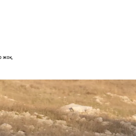
р жоқ.