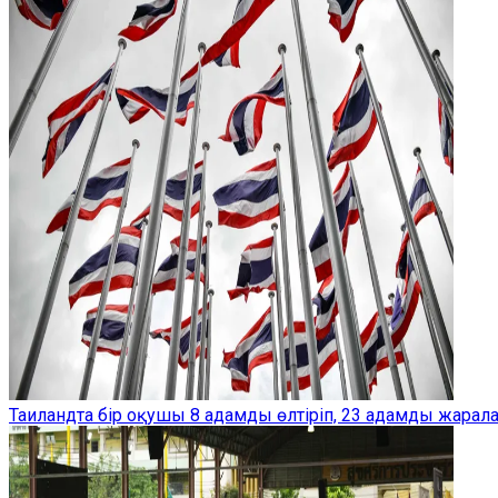
Таиландта бір оқушы 8 адамды өлтіріп, 23 адамды жарал