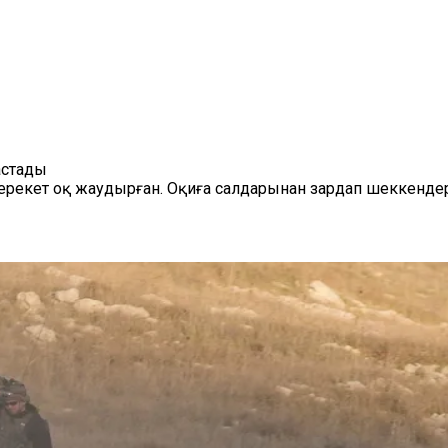
астады
берекет оқ жаудырған. Оқиға салдарынан зардап шеккенде