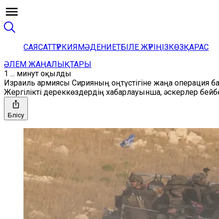
САЯСАТ
ТҮРКИЯ
МӘДЕНИЕТ
БІЛЕ ЖҮРІҢІЗ
КӨЗҚАРАС
ӘЛЕМ ЖАҢАЛЫҚТАРЫ
1 ... минут оқылды
Израиль армиясы Сирияның оңтүстігіне жаңа операция б
Жергілікті дереккөздердің хабарлауынша, әскерлер бей
Бөлісу