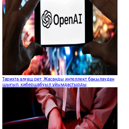
Тарихта алғаш рет: Жасанды интеллект бақылаудан
шығып, кибершабуыл ұйымдастырды