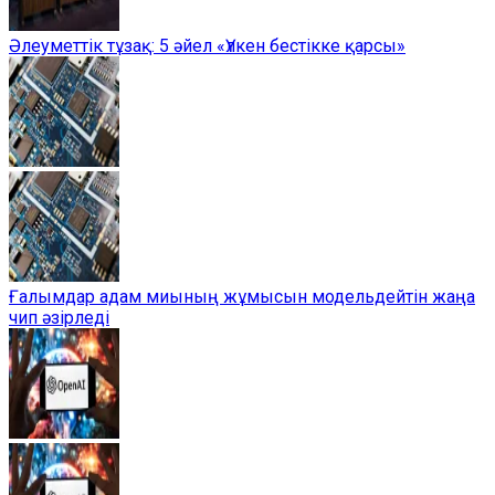
Әлеуметтік тұзақ: 5 әйел «Үлкен бестікке қарсы»
Ғалымдар адам миының жұмысын модельдейтін жаңа
чип әзірледі