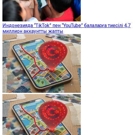
Индонезияда “TikTok” пен “YouTube” балаларға тиесілі 4,7
миллион аккаунтты жапты