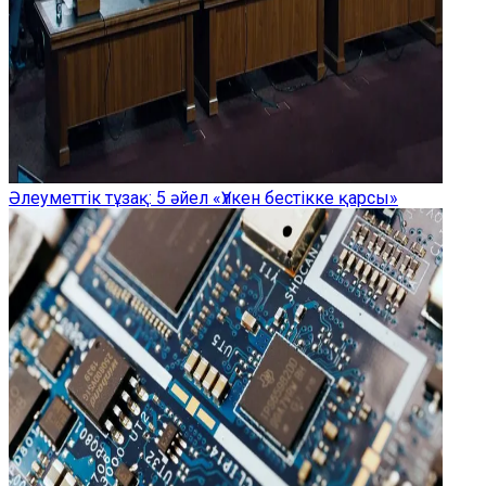
Әлеуметтік тұзақ: 5 әйел «Үлкен бестікке қарсы»