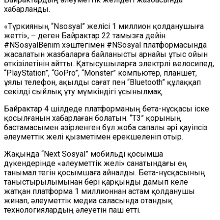
хабарланды.
«Түркияның “Nsosyal” желісі 1 миллион қолданушыға
жетті», – деген Байрактар 22 тамызға дейін
#NSosyalBenim хэштегімен #NSosyal платформасында
жасалатын жазбаларға байланысты арнайы ұтыс ойын
өткізілетінін айтты. Қатысушыларға электрлі велосипед,
“PlayStation”, “GoPro”, “Monster” компьютер, планшет,
ұялы телефон, ақылды сағат пен “Bluetooth” құлаққап
секілді сыйлық ұту мүмкіндігі ұсынылмақ.
Байрактар 4 шілдеде платформаның бета-нұсқасы іске
қосылғанын хабарлаған болатын. “T3” қорының
бастамасымен әзірленген бұл жоба сапалы әрі қауіпсіз
әлеуметтік желі қызметімен ерекшеленіп отыр.
Жақында “Next Sosyal” мобильді қосымша
дүкендерінде «әлеуметтік желі» санатындағы ең
танымал тегін қосымшаға айналды. Бета-нұсқасының
таныстырылымынан бері қарқынды дамып келе
жатқан платформа 1 миллионнан астам қолданушы
жинап, әлеуметтік медиа саласында отандық
технологиялардың әлеуетін паш етті.