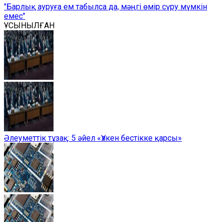
"Барлық ауруға ем табылса да, мәңгі өмір сүру мүмкін
емес"
ҰСЫНЫЛҒАН
Әлеуметтік тұзақ: 5 әйел «Үлкен бестікке қарсы»