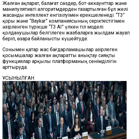
Жалған ақпарат, балағат сөздер, бот-аккаунттар және
манипулятивті алгоритмдерден тазартылған бұл желі
жасанды интеллект енгізілуімен ерекшеленеді. “T3”
қоры және “Baykar” компаниясының серіктестігімен
әзірленген түрікше “T3 AI” үлкен тіл моделі
қолданушылар белгілеген жазбаларға жылдам жауап
беріп, өзара байланысты күшейтуде.
Сонымен қатар жас бағдарламашылар әзірлеген
қосымшалар жалған ақпаратты анықтау сияқты
функциялар арқылы платформаның сенімділігін
арттыруда.
ҰСЫНЫЛҒАН