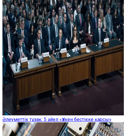
Әлеуметтік тұзақ: 5 әйел «Үлкен бестікке қарсы»