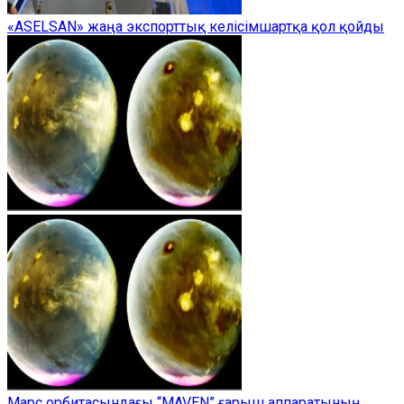
«ASELSAN» жаңа экспорттық келісімшартқа қол қойды
Марс орбитасындағы “MAVEN” ғарыш аппаратының