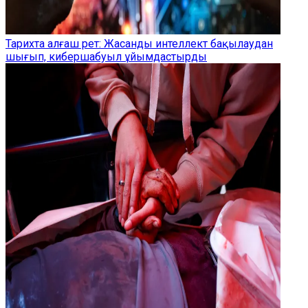
Тарихта алғаш рет: Жасанды интеллект бақылаудан
шығып, кибершабуыл ұйымдастырды