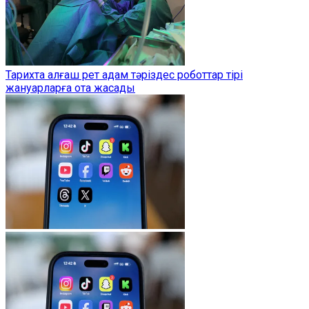
Тарихта алғаш рет адам тәріздес роботтар тірі
жануарларға ота жасады