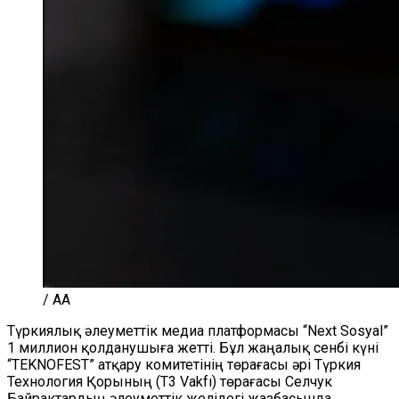
/ AA
Түркиялық әлеуметтік медиа платформасы “Next Sosyal”
1 миллион қолданушыға жетті. Бұл жаңалық сенбі күні
“TEKNOFEST” атқару комитетінің төрағасы әрі Түркия
Технология Қорының (T3 Vakfı) төрағасы Селчук
Байрактардың әлеуметтік желідегі жазбасында