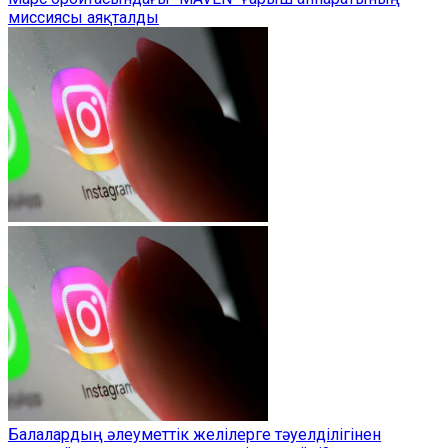
миссиясы аяқталды
Балалардың әлеуметтік желілерге тәуелділігінен