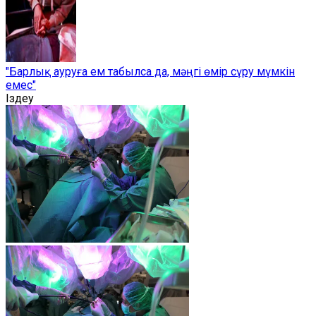
"Барлық ауруға ем табылса да, мәңгі өмір сүру мүмкін
емес"
Іздеу