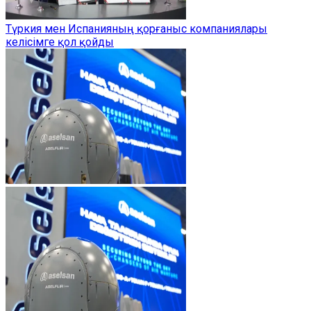
Түркия мен Испанияның қорғаныс компаниялары
келісімге қол қойды