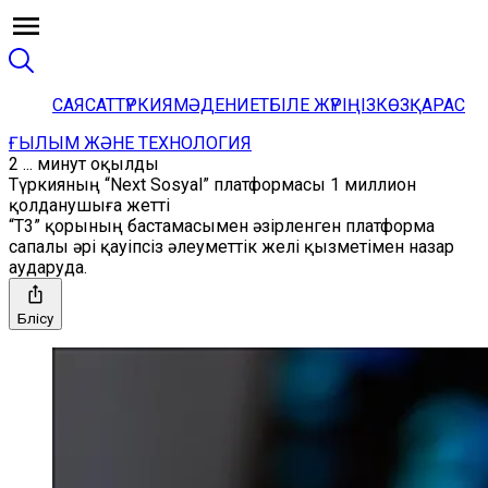
САЯСАТ
ТҮРКИЯ
МӘДЕНИЕТ
БІЛЕ ЖҮРІҢІЗ
КӨЗҚАРАС
ҒЫЛЫМ ЖӘНЕ ТЕХНОЛОГИЯ
2 ... минут оқылды
Түркияның “Next Sosyal” платформасы 1 миллион
қолданушыға жетті
“T3” қорының бастамасымен әзірленген платформа
сапалы әрі қауіпсіз әлеуметтік желі қызметімен назар
аударуда.
Бөлісу