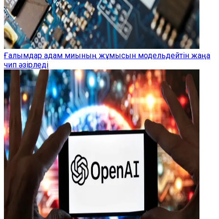
Ғалымдар адам миының жұмысын модельдейтін жаңа
чип әзірледі