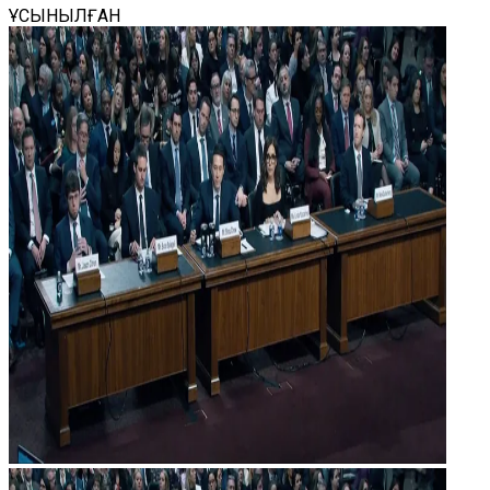
ҰСЫНЫЛҒАН