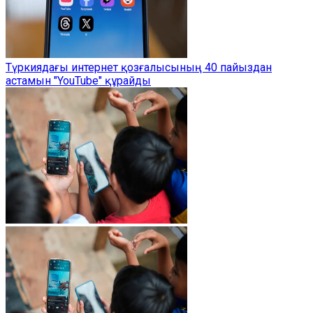
Түркиядағы интернет қозғалысының 40 пайыздан
астамын "YouTube" құрайды