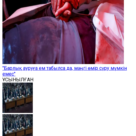
"Барлық ауруға ем табылса да, мәңгі өмір сүру мүмкін
емес"
ҰСЫНЫЛҒАН