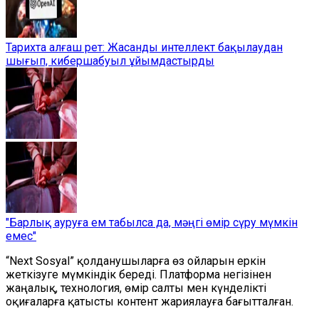
Тарихта алғаш рет: Жасанды интеллект бақылаудан
шығып, кибершабуыл ұйымдастырды
"Барлық ауруға ем табылса да, мәңгі өмір сүру мүмкін
емес"
“Next Sosyal” қолданушыларға өз ойларын еркін
жеткізуге мүмкіндік береді. Платформа негізінен
жаңалық, технология, өмір салты мен күнделікті
оқиғаларға қатысты контент жариялауға бағытталған.