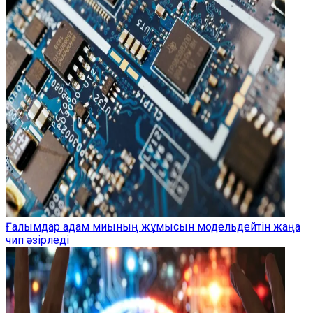
Ғалымдар адам миының жұмысын модельдейтін жаңа
чип әзірледі