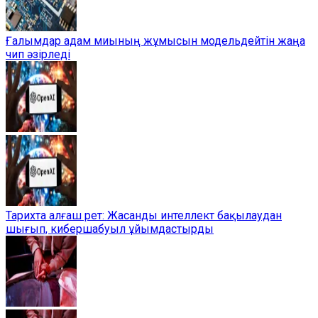
Ғалымдар адам миының жұмысын модельдейтін жаңа
чип әзірледі
Тарихта алғаш рет: Жасанды интеллект бақылаудан
шығып, кибершабуыл ұйымдастырды