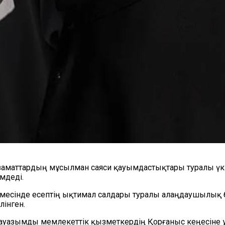
аматтардың мұсылман саяси қауымдастықтары туралы үкі
мдеді.
месінде есептің ықтимал салдары туралы алаңдаушылық бі
лінген.
ры лауазымды мемлекеттік қызметкердің Қорғаныс кеңесін