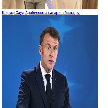
Шариф Сауд Арабиясына сапарын бастады