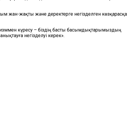
лым жан-жақты және деректерге негізделген көзқарасқа
мизммен күресу – біздің басты басымдықтарымыздың
 анықтауға негізделуі керек».