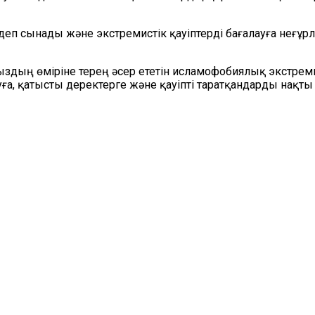
еп сынады және экстремистік қауіптерді бағалауға неғұр
дың өміріне терең әсер ететін исламофобиялық экстре
алауға, қатысты деректерге және қауіпті таратқандарды нақты