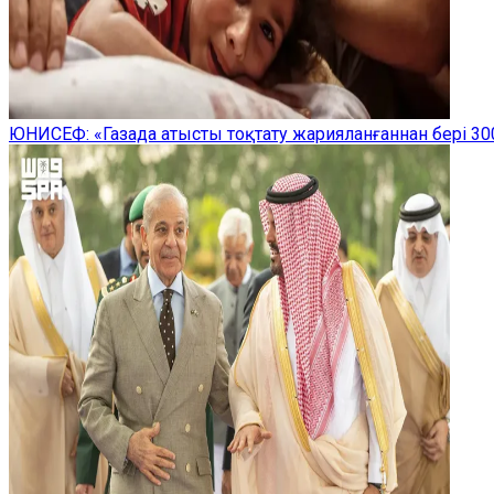
ЮНИСЕФ: «Газада атысты тоқтату жарияланғаннан бері 300