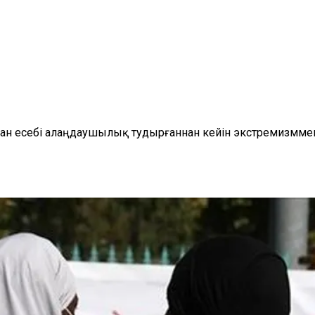
ан есебі алаңдаушылық тудырғаннан кейін экстремизммен 