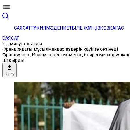
САЯСАТ
ТҮРКИЯ
МӘДЕНИЕТ
БІЛЕ ЖҮРІҢІЗ
КӨЗҚАРАС
САЯСАТ
2 ... минут оқылды
Франциядағы мұсылмандар өздерін қауіпте сезінеді
Францияның Ислам кеңесі үкіметтің бейресми жарияланғ
шақырды.
Бөлісу