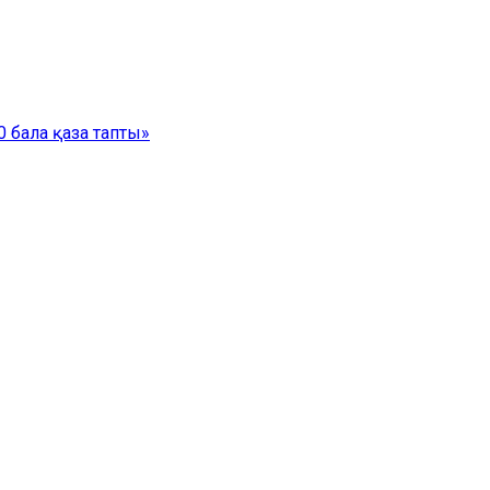
 бала қаза тапты»