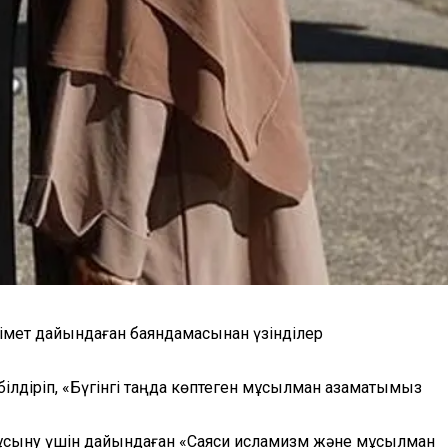
мет дайындаған баяндамасынан үзінділер
лдіріп, «Бүгінгі таңда көптеген мұсылман азаматымыз
е ұсыну үшін дайындаған «Саяси исламизм және мұсылман