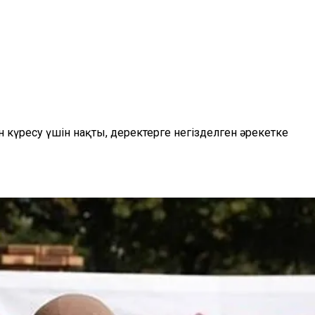
күресу үшін нақты, деректерге негізделген әрекетке