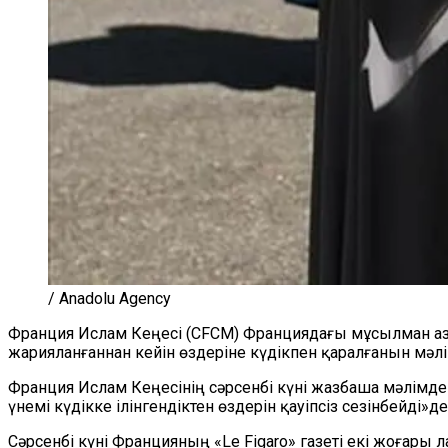
/ Anadolu Agency
Франция Ислам Кеңесі (CFCM) Франциядағы мұсылман аз
жарияланғаннан кейін өздеріне күдікпен қаралғанын мәлі
Франция Ислам Кеңесінің сәрсенбі күні жазбаша мәлімде
үнемі күдікке ілінгендіктен өздерін қауіпсіз сезінбейді»де
Сәрсенбі күні Францияның «Le Figaro» газеті екі жоға