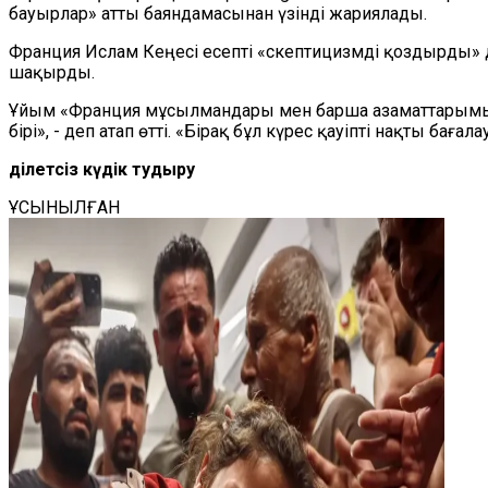
бауырлар» атты баяндамасынан үзінді жариялады.
Франция Ислам Кеңесі есепті «скептицизмді қоздырды» д
шақырды.
Ұйым «Франция мұсылмандары мен барша азаматтарымыз
бірі», - деп атап өтті. «Бірақ бұл күрес қауіпті нақты бағ
Әділетсіз күдік тудыру
ҰСЫНЫЛҒАН