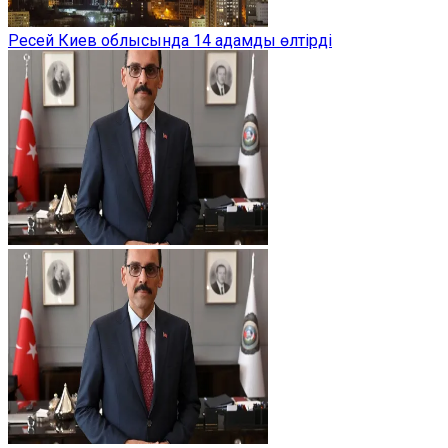
Ресей Киев облысында 14 адамды өлтірді