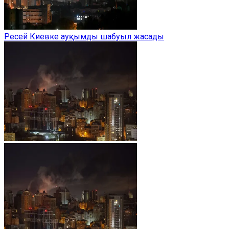
Ресей Киевке ауқымды шабуыл жасады