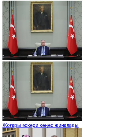
Жоғары әскери кеңес жиналады