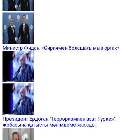
Министр Фидан: «Сириямен болашағымыз ортақ»
Президент Ердоған “Терроризмнен азат Түркия”
жобасына қатысты мәлімдеме жасады