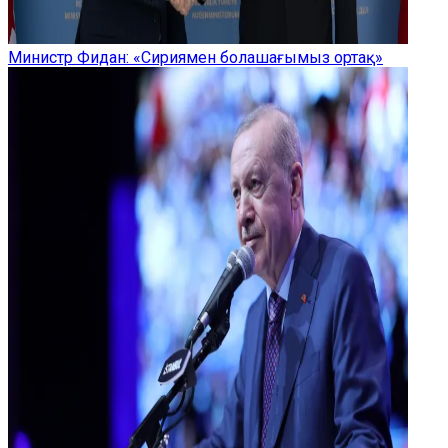
Министр Фидан: «Сириямен болашағымыз ортақ»