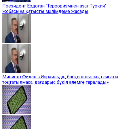
Президент Ердоған “Терроризмнен азат Түркия”
жобасына қатысты мәлімдеме жасады
Министр Фидан: «Израильдің басқыншылық саясаты
тоқтатылмаса, дағдарыс бүкіл әлемге таралады»