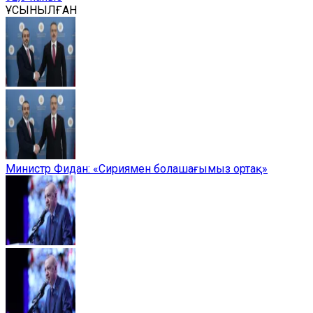
ҰСЫНЫЛҒАН
Министр Фидан: «Сириямен болашағымыз ортақ»