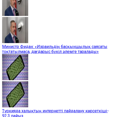
Министр Фидан: «Израильдің басқыншылық саясаты
тоқтатылмаса, дағдарыс бүкіл әлемге таралады»
Түркияда халықтың интернетті пайдалану көрсеткіші ̶
92,3 пайыз