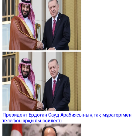
Президент Ердоған Сауд Арабиясының тақ мұрагерімен
телефон арқылы сөйлесті