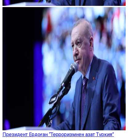
Президент Ердоған “Терроризмнен азат Түркия”