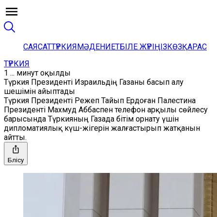
САЯСАТ
ТҮРКИЯ
МӘДЕНИЕТ
БІЛЕ ЖҮРІҢІЗ
КӨЗҚАРАС
ТҮРКИЯ
1 ... минут оқылды
Түркия Президенті Израильдің Газаны басып алу
шешімін айыптады
Түркия Президенті Режеп Тайып Ердоған Палестина
Президенті Махмуд Аббаспен телефон арқылы сөйлесу
барысында Түркияның Газада бітім орнату үшін
дипломатиялық күш-жігерін жалғастырып жатқанын
айтты.
Бөлісу