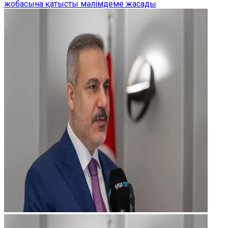
жобасына қатысты мәлімдеме жасады