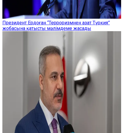
Президент Ердоған “Терроризмнен азат Түркия”
жобасына қатысты мәлімдеме жасады