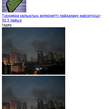
Түркияда халықтың интернетті пайдалану көрсеткіші ̶
92,3 пайыз
Іздеу