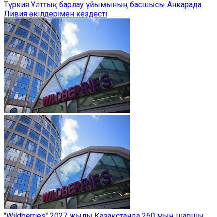
Түркия Ұлттық барлау ұйымының басшысы Анкарада
Ливия өкілдерімен кездесті
"Wildberries" 2027 жылы Қазақстанда 260 мың шаршы