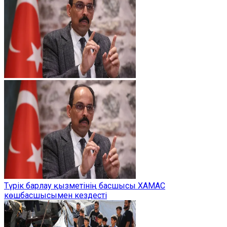
Түрік барлау қызметінің басшысы ХАМАС
көшбасшысымен кездесті