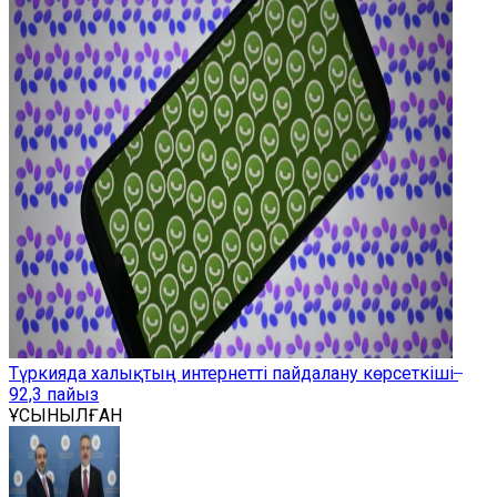
Түркияда халықтың интернетті пайдалану көрсеткіші ̶
92,3 пайыз
ҰСЫНЫЛҒАН