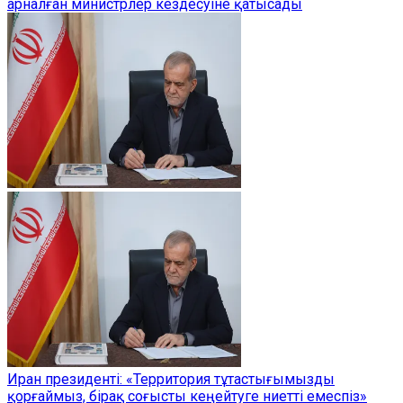
арналған министрлер кездесуіне қатысады
Иран президенті: «Территория тұтастығымызды
қорғаймыз, бірақ соғысты кеңейтуге ниетті емеспіз»