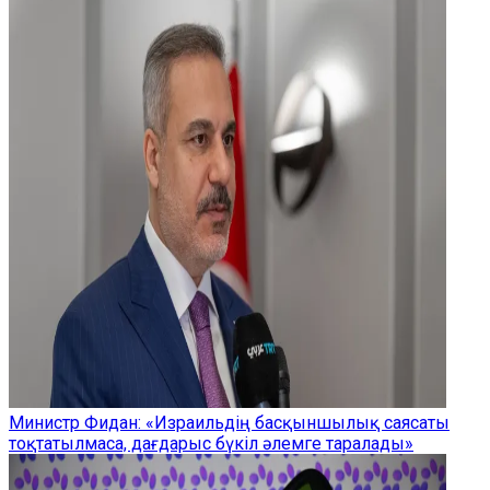
Министр Фидан: «Израильдің басқыншылық саясаты
тоқтатылмаса, дағдарыс бүкіл әлемге таралады»