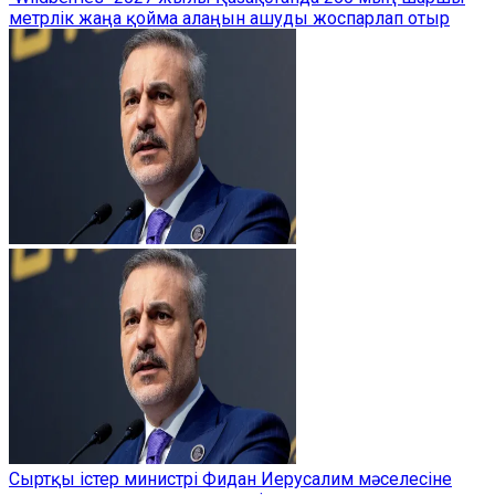
метрлік жаңа қойма алаңын ашуды жоспарлап отыр
Сыртқы істер министрі Фидан Иерусалим мәселесіне