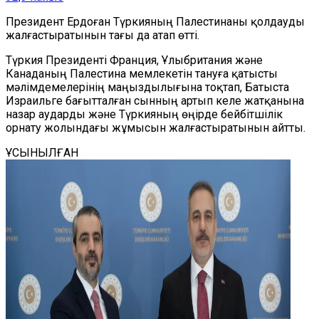
Президент Ердоған Түркияның Палестинаны қолдауды
жалғастыратынын тағы да атап өтті.
Түркия Президенті Франция, Ұлыбритания және
Канаданың Палестина мемлекетін тануға қатысты
мәлімдемелерінің маңыздылығына тоқтап, Батыста
Израильге бағытталған сынның артып келе жатқанына
назар аударды және Түркияның өңірде бейбітшілік
орнату жолындағы жұмысын жалғастыратынын айтты.
ҰСЫНЫЛҒАН