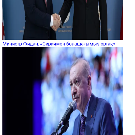
Министр Фидан: «Сириямен болашағымыз ортақ»