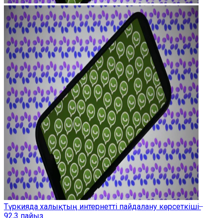
Түркияда халықтың интернетті пайдалану көрсеткіші ̶
92,3 пайыз