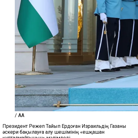
/ AA
Президент Режеп Тайып Ердоған Израильдің Газаны
әскери бақылауға алу шешімінің «ешқашан
құпталмайтынын» мәлімдеді.