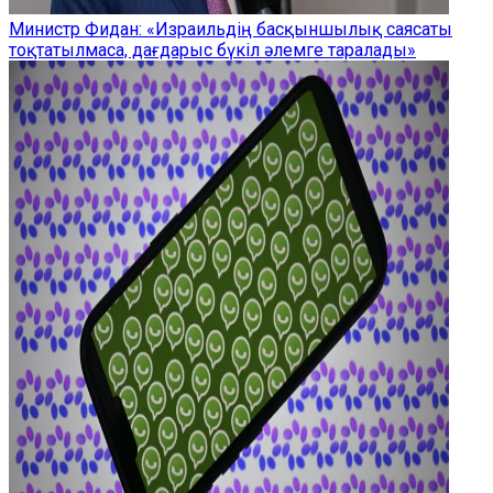
Министр Фидан: «Израильдің басқыншылық саясаты
тоқтатылмаса, дағдарыс бүкіл әлемге таралады»