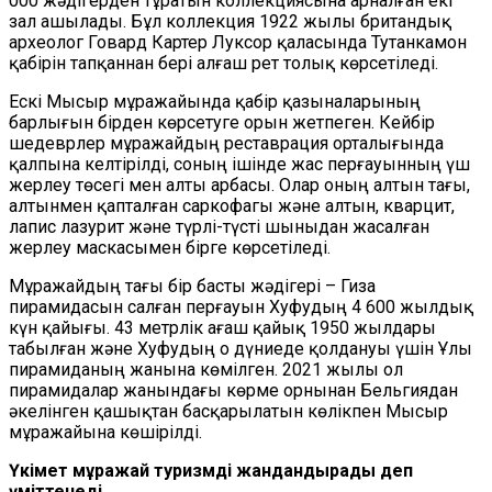
000 жәдігерден тұратын коллекциясына арналған екі
зал ашылады. Бұл коллекция 1922 жылы британдық
археолог Говард Картер Луксор қаласында Тутанкамон
қабірін тапқаннан бері алғаш рет толық көрсетіледі.
Ескі Мысыр мұражайында қабір қазыналарының
барлығын бірден көрсетуге орын жетпеген. Кейбір
шедеврлер мұражайдың реставрация орталығында
қалпына келтірілді, соның ішінде жас перғауынның үш
жерлеу төсегі мен алты арбасы. Олар оның алтын тағы,
алтынмен қапталған саркофагы және алтын, кварцит,
лапис лазурит және түрлі-түсті шыныдан жасалған
жерлеу маскасымен бірге көрсетіледі.
Мұражайдың тағы бір басты жәдігері – Гиза
пирамидасын салған перғауын Хуфудың 4 600 жылдық
күн қайығы. 43 метрлік ағаш қайық 1950 жылдары
табылған және Хуфудың о дүниеде қолдануы үшін Ұлы
пирамиданың жанына көмілген. 2021 жылы ол
пирамидалар жанындағы көрме орнынан Бельгиядан
әкелінген қашықтан басқарылатын көлікпен Мысыр
мұражайына көшірілді.
Үкімет мұражай туризмді жандандырады деп
үміттенеді