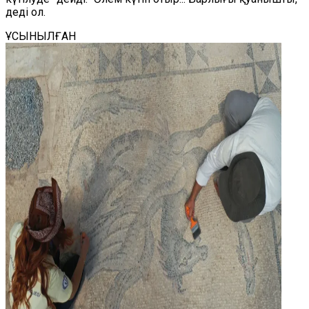
деді ол.
ҰСЫНЫЛҒАН