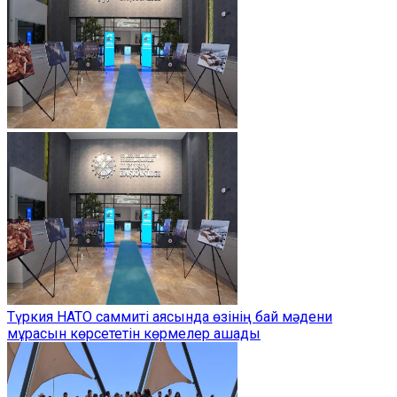
Түркия НАТО саммиті аясында өзінің бай мәдени
мұрасын көрсететін көрмелер ашады