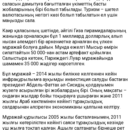
саласын дамытуға бағытталған үкіметтің басты
жобаларының бірі болып табылады. Туризм – шетел
валютасының негізгі көзі болып табылатын ел үшін
маңызды сала.
Каир қаласының шетінде, әйгілі Гиза пирамидаларының
жанында орналасқан бұл 1 миллиард долларлық алып
нысан әлемдегі бір өркениетке арналған ең үлкен
мұражай болуға дайын. Мұнда ежелгі Мысыр өмірін
сипаттайтын 50 000-нан астам артефакт қойылған.
Салыстыра кетсек, Париждегі Лувр мұражайында
шамамен 35 000 жәдігер көрсетілген.
Бұл мұражай – 2014 жылы билікке келгеннен кейін
инфрақұрылымға ауқымды инвестиция салуды бастаған
президент Абдель-Фаттах әл-Сисидің қолдауымен
жүзеге асырылған ірі жобалардың бірі. Оның мақсаты –
ондаған жылдар бойы тоқырауға ұшыраған және 2011
жылғы Араб көктемінен кейінгі тұрақсыздық
салдарынан әлсіреген экономиканы қалпына келтіру.
Мұражай құрылысы 2005 жылы басталғанымен, 2011
жылғы көтерілістен кейінгі саяси тұрақсыздық кезінде
үш жылға тоқтап қалған. Ашылу салтанаты бірнеше рет