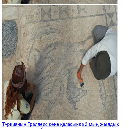
Түркияның Траллеис көне қаласында 2 мың жылдық