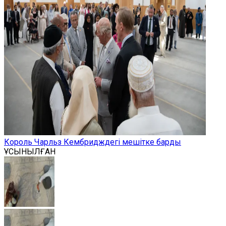
Король Чарльз Кембридждегі мешітке барды
ҰСЫНЫЛҒАН