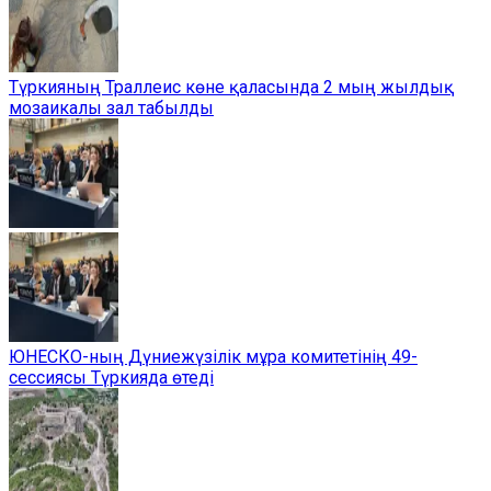
Түркияның Траллеис көне қаласында 2 мың жылдық
мозаикалы зал табылды
ЮНЕСКО-ның Дүниежүзілік мұра комитетінің 49-
сессиясы Түркияда өтеді