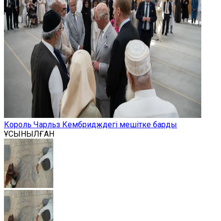
Король Чарльз Кембридждегі мешітке барды
ҰСЫНЫЛҒАН