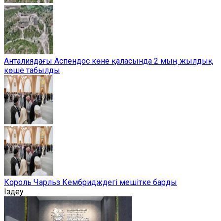
Анталиядағы Аспендос көне қаласында 2 мың жылдық
көше табылды
Король Чарльз Кембридждегі мешітке барды
Іздеу