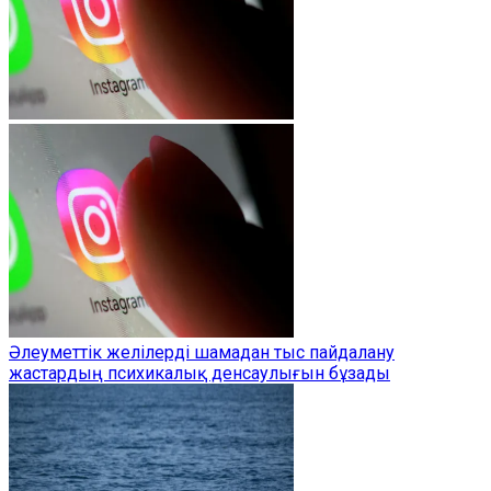
Әлеуметтік желілерді шамадан тыс пайдалану
жастардың психикалық денсаулығын бұзады