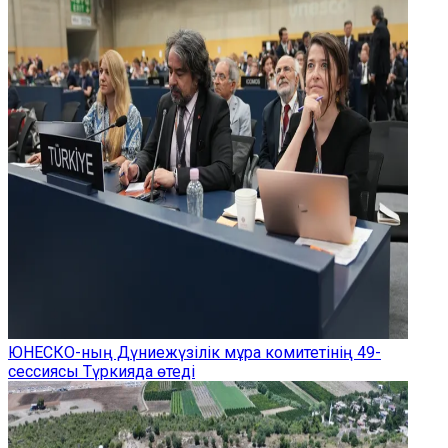
ЮНЕСКО-ның Дүниежүзілік мұра комитетінің 49-
сессиясы Түркияда өтеді