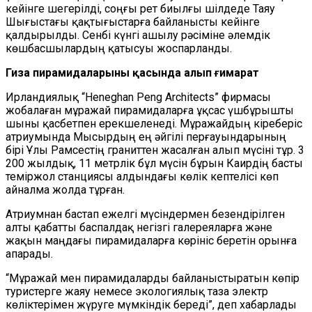
кейінге шегерілді, соңғы рет биылғы шілдеде Таяу
Шығыстағы қақтығыстарға байланысты кейінге
қалдырылды. Сенбі күнгі ашылу рәсіміне әлемдік
көшбасшылардың қатысуы жоспарланды.
Гиза пирамидаларының қасында алып ғимарат
Ирландиялық “Heneghan Peng Architects” фирмасы
жобалаған мұражай пирамидаларға ұқсас үшбұрышты
шыны қасбетпен ерекшеленеді. Мұражайдың кіреберіс
атриумында Мысырдың ең әйгілі перғауындарының
бірі Ұлы Рамсестің граниттен жасалған алып мүсіні тұр. 3
200 жылдық, 11 метрлік бұл мүсін бұрын Каирдің басты
теміржол станциясы алдындағы көлік кептелісі көп
айналма жолда тұрған.
Атриумнан бастап ежелгі мүсіндермен безендірілген
алты қабатты баспалдақ негізгі галереяларға және
жақын маңдағы пирамидаларға көрініс беретін орынға
апарады.
“Мұражай мен пирамидаларды байланыстыратын көпір
туристерге жаяу немесе экологиялық таза электр
көліктерімен жүруге мүмкіндік береді”, деп хабарлады