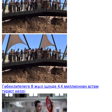
Гөбеклитепеге 8 жыл ішінде 4,4 миллионнан астам
турист келді