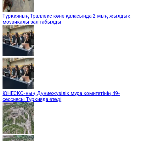
Түркияның Траллеис көне қаласында 2 мың жылдық
мозаикалы зал табылды
ЮНЕСКО-ның Дүниежүзілік мұра комитетінің 49-
сессиясы Түркияда өтеді