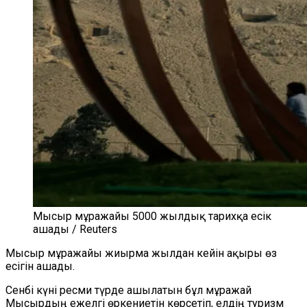
Мысыр мұражайы 5000 жылдық тарихқа есік
ашады / Reuters
Мысыр мұражайы жиырма жылдан кейін ақыры өз
есігін ашады.
Сенбі күні ресми түрде ашылатын бұл мұражай
Мысырдың ежелгі өркениетін көрсетіп, елдің туризм