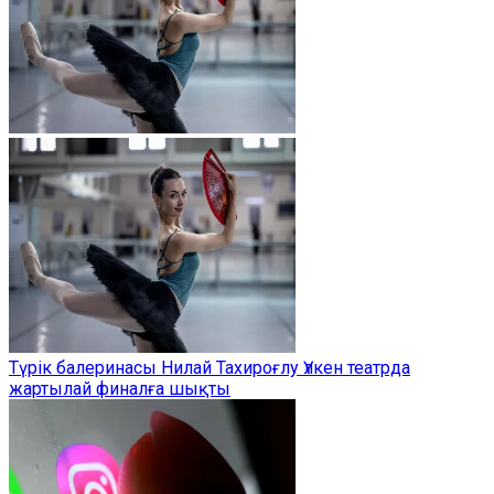
Түрік балеринасы Нилай Тахироғлу Үлкен театрда
жартылай финалға шықты