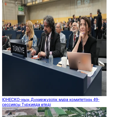
ЮНЕСКО-ның Дүниежүзілік мұра комитетінің 49-
сессиясы Түркияда өтеді