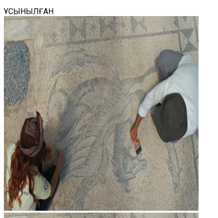
ҰСЫНЫЛҒАН