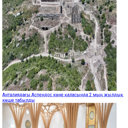
Анталиядағы Аспендос көне қаласында 2 мың жылдық
көше табылды