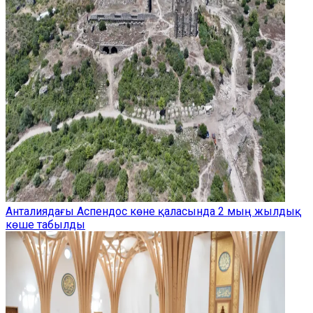
Анталиядағы Аспендос көне қаласында 2 мың жылдық
көше табылды