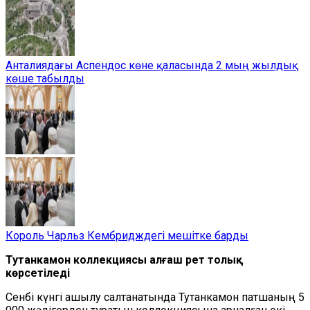
Анталиядағы Аспендос көне қаласында 2 мың жылдық
көше табылды
Король Чарльз Кембридждегі мешітке барды
Тутанкамон коллекциясы алғаш рет толық
көрсетіледі
Сенбі күнгі ашылу салтанатында Тутанкамон патшаның 5