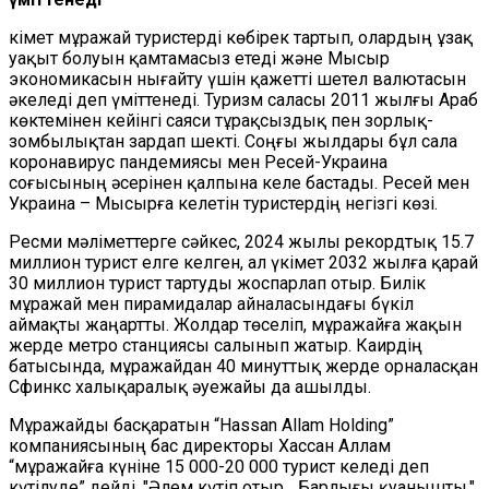
Үкімет мұражай туристерді көбірек тартып, олардың ұзақ
уақыт болуын қамтамасыз етеді және Мысыр
экономикасын нығайту үшін қажетті шетел валютасын
әкеледі деп үміттенеді. Туризм саласы 2011 жылғы Араб
көктемінен кейінгі саяси тұрақсыздық пен зорлық-
зомбылықтан зардап шекті. Соңғы жылдары бұл сала
коронавирус пандемиясы мен Ресей-Украина
соғысының әсерінен қалпына келе бастады. Ресей мен
Украина – Мысырға келетін туристердің негізгі көзі.
Ресми мәліметтерге сәйкес, 2024 жылы рекордтық 15.7
миллион турист елге келген, ал үкімет 2032 жылға қарай
30 миллион турист тартуды жоспарлап отыр. Билік
мұражай мен пирамидалар айналасындағы бүкіл
аймақты жаңартты. Жолдар төселіп, мұражайға жақын
жерде метро станциясы салынып жатыр. Каирдің
батысында, мұражайдан 40 минуттық жерде орналасқан
Сфинкс халықаралық әуежайы да ашылды.
Мұражайды басқаратын “Hassan Allam Holding”
компаниясының бас директоры Хассан Аллам
“мұражайға күніне 15 000-20 000 турист келеді деп
күтілуде” дейді. "Әлем күтіп отыр... Барлығы қуанышты,"