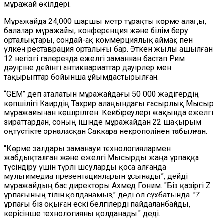
мұражай өкілдері.
Мұражайда 24,000 шаршы метр тұрақты көрме алаңы,
балалар мұражайы, конференция және білім беру
орталықтары, сондай-ақ коммерциялық аймақ пен
үлкен реставрация орталығы бар. Өткен жылы ашылған
12 негізгі галереяда ежелгі заманнан бастап Рим
дәуіріне дейінгі антиквариаттар дәуірлер мен
тақырыптар бойынша ұйымдастырылған.
“GEM” деп аталатын мұражайдағы 50 000 жәдігердің
көпшілігі Каирдің Тахрир алаңындағы ғасырлық Мысыр
мұражайынан көшірілген. Кейбіреулері жақында ежелгі
зираттардан, соның ішінде мұражайдан 22 шақырым
оңтүстікте орналасқан Саккара некрополінен табылған.
“Көрме залдары заманауи технологиялармен
жабдықталған және ежелгі Мысырды жаңа ұрпаққа
түсіндіру үшін түрлі шоуларды қоса алғанда
мультимедиа презентацияларын ұсынады”, дейді
мұражайдың бас директоры Ахмед Гоним. "Біз қазіргі Z
ұрпағының тілін қолданамыз," деді ол сұхбатында. "Z
ұрпағы біз оқыған ескі белгілерді пайдаланбайды,
керісінше технологияны қолданады." деді.