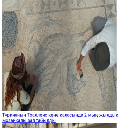
Түркияның Траллеис көне қаласында 2 мың жылдық
мозаикалы зал табылды