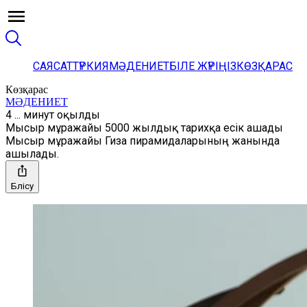
САЯСАТ
ТҮРКИЯ
МӘДЕНИЕТ
БІЛЕ ЖҮРІҢІЗ
КӨЗҚАРАС
Көзқарас
МӘДЕНИЕТ
4 ... минут оқылды
Мысыр мұражайы 5000 жылдық тарихқа есік ашады
Мысыр мұражайы Гиза пирамидаларының жанында
ашылады.
Бөлісу