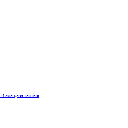
 бала қаза тапты»