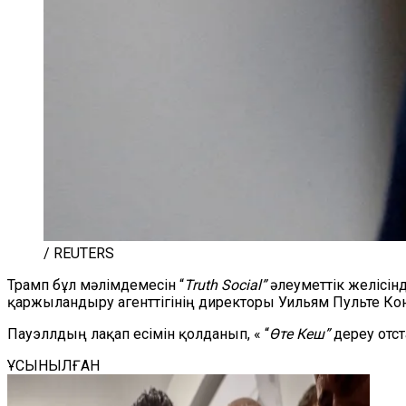
/ REUTERS
Трамп бұл мәлімдемесін
“
Truth Social
”
әлеуметтік желісін
қаржыландыру агенттігінің директоры Уильям Пульте Кон
Пауэллдың лақап есімін қолданып, «
“
Өте Кеш
”
дереу отст
ҰСЫНЫЛҒАН