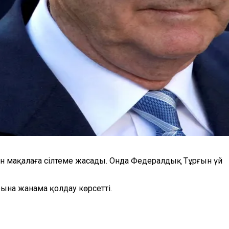
ан мақалаға сілтеме жасады. Онда Федералдық Тұрғын үй
рына жанама қолдау көрсетті.