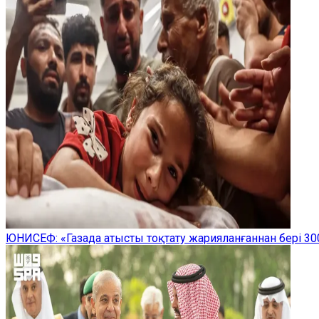
ЮНИСЕФ: «Газада атысты тоқтату жарияланғаннан бері 300