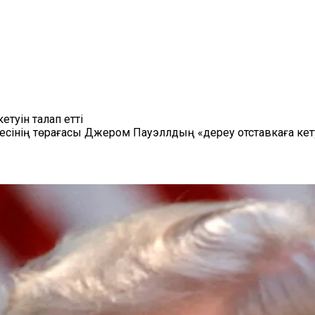
туін талап етті
нің төрағасы Джером Пауэллдың «дереу отставкаға кетуі 