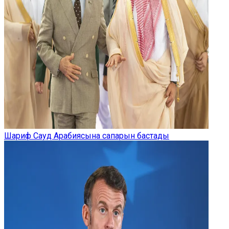
Шариф Сауд Арабиясына сапарын бастады