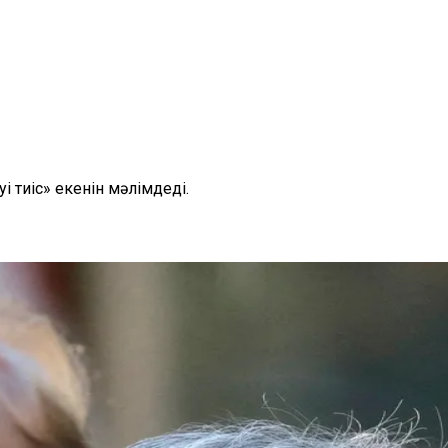
тиіс» екенін мәлімдеді.