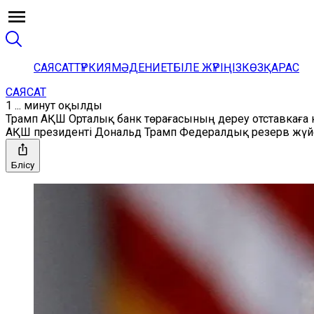
САЯСАТ
ТҮРКИЯ
МӘДЕНИЕТ
БІЛЕ ЖҮРІҢІЗ
КӨЗҚАРАС
САЯСАТ
1 ... минут оқылды
Трамп АҚШ Орталық банк төрағасының дереу отставкаға ке
АҚШ президенті Дональд Трамп Федералдық резерв жүйесі
Бөлісу