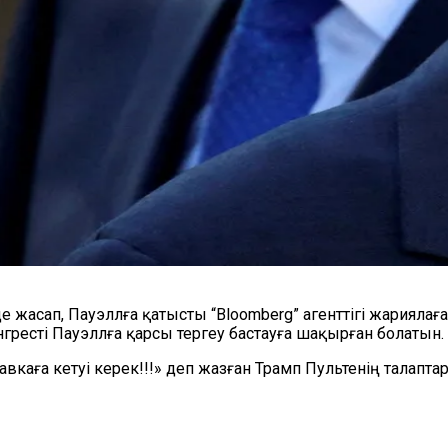
де жасап, Пауэллға қатысты
“
Bloomberg
”
агенттігі жариялағ
гресті Пауэллға қарсы тергеу бастауға шақырған болатын.
авкаға кетуі керек!!!» деп жазған Трамп Пультенің талапта