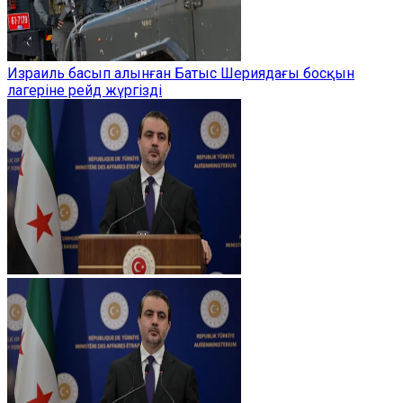
Израиль басып алынған Батыс Шериядағы босқын
лагеріне рейд жүргізді