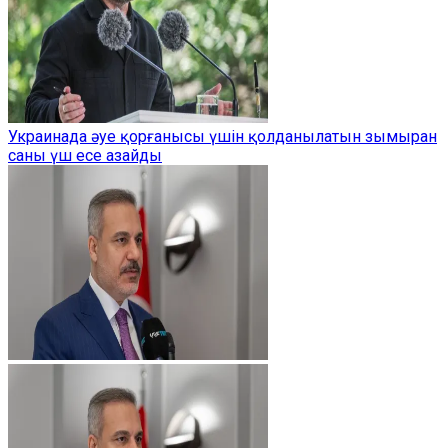
Украинада әуе қорғанысы үшін қолданылатын зымыран
саны үш есе азайды