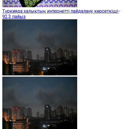
Түркияда халықтың интернетті пайдалану көрсеткіші ̶
92,3 пайыз