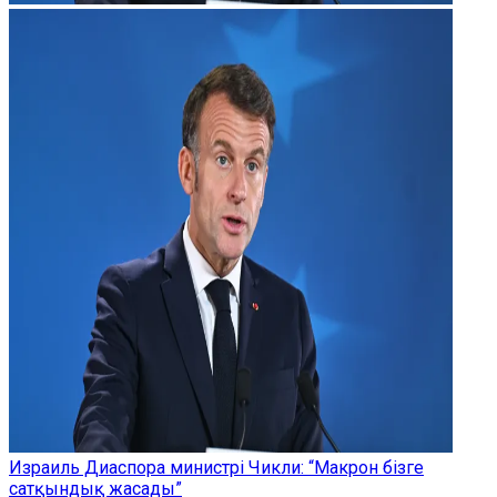
Израиль Диаспора министрі Чикли: “Макрон бізге
сатқындық жасады”