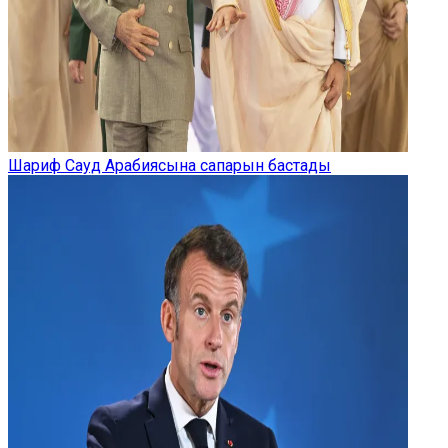
Шариф Сауд Арабиясына сапарын бастады