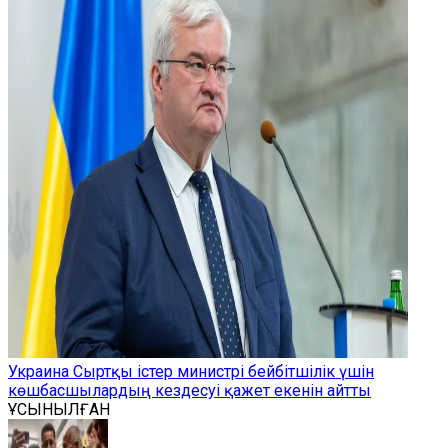
Украина Сыртқы істер министрі бейбітшілік үшін
көшбасшылардың кездесуі қажет екенін айтты
ҰСЫНЫЛҒАН