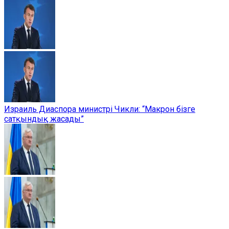
Израиль Диаспора министрі Чикли: “Макрон бізге
сатқындық жасады”