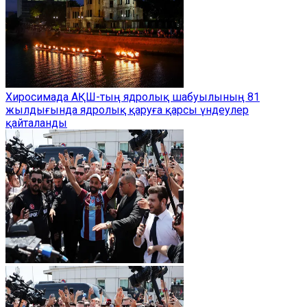
Хиросимада АҚШ-тың ядролық шабуылының 81
жылдығында ядролық қаруға қарсы үндеулер
қайталанды