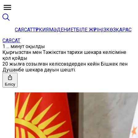
САЯСАТ
ТҮРКИЯ
МӘДЕНИЕТ
БІЛЕ ЖҮРІҢІЗ
КӨЗҚАРАС
САЯСАТ
1 ... минут оқылды
Қырғызстан мен Тәжікстан тарихи шекара келісіміне
қол қойды
20 жылға созылған келіссөздерден кейін Бішкек пен
Душанбе шекара дауын шешті.
Бөлісу