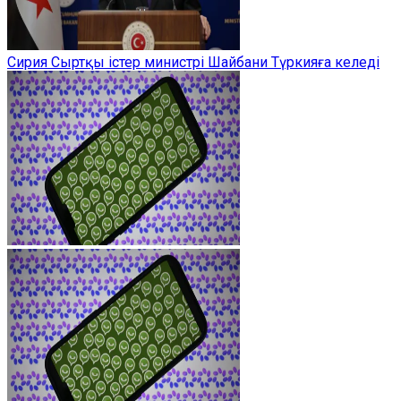
Сирия Сыртқы істер министрі Шайбани Түркияға келеді