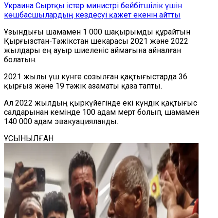
Украина Сыртқы істер министрі бейбітшілік үшін
көшбасшылардың кездесуі қажет екенін айтты
Ұзындығы шамамен 1 000 шақырымды құрайтын
Қырғызстан-Тәжікстан шекарасы 2021 және 2022
жылдары ең ауыр шиеленіс аймағына айналған
болатын.
2021 жылы үш күнге созылған қақтығыстарда 36
қырғыз және 19 тәжік азаматы қаза тапты.
Ал 2022 жылдың қыркүйегінде екі күндік қақтығыс
салдарынан кемінде 100 адам мерт болып, шамамен
140 000 адам эвакуацияланды.
ҰСЫНЫЛҒАН