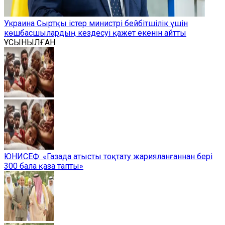
Украина Сыртқы істер министрі бейбітшілік үшін
көшбасшылардың кездесуі қажет екенін айтты
ҰСЫНЫЛҒАН
ЮНИСЕФ: «Газада атысты тоқтату жарияланғаннан бері
300 бала қаза тапты»