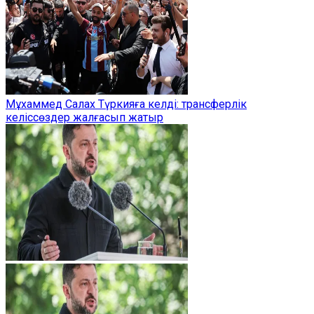
Мұхаммед Салах Түркияға келді: трансферлік
келіссөздер жалғасып жатыр