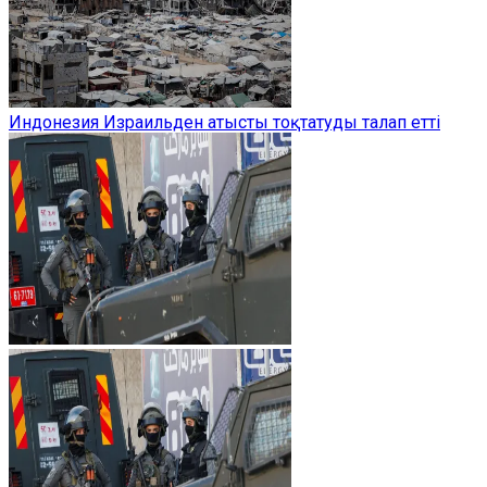
Индонезия Израильден атысты тоқтатуды талап етті