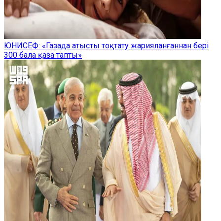
ЮНИСЕФ: «Газада атысты тоқтату жарияланғаннан бері
300 бала қаза тапты»