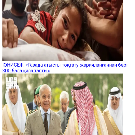
ЮНИСЕФ: «Газада атысты тоқтату жарияланғаннан бері
300 бала қаза тапты»