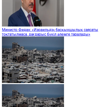
Министр Фидан: «Израильдің басқыншылық саясаты
тоқтатылмаса, дағдарыс бүкіл әлемге таралады»