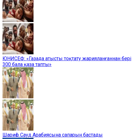
ЮНИСЕФ: «Газада атысты тоқтату жарияланғаннан бері
300 бала қаза тапты»
Шариф Сауд Арабиясына сапарын бастады