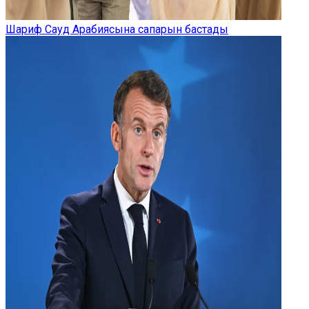
Шариф Сауд Арабиясына сапарын бастады