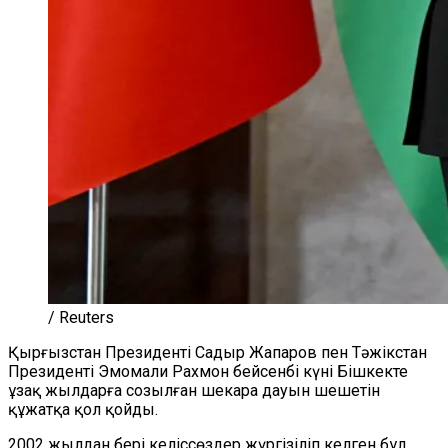
/ Reuters
Қырғызстан Президенті Садыр Жапаров пен Тәжікстан
Президенті Эмомали Рахмон бейсенбі күні Бішкекте
ұзақ жылдарға созылған шекара дауын шешетін
құжатқа қол қойды.
2002 жылдан бері келіссөздер жүргізіліп келген бұл