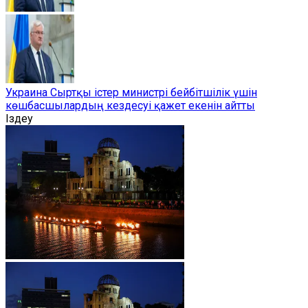
Украина Сыртқы істер министрі бейбітшілік үшін
көшбасшылардың кездесуі қажет екенін айтты
Іздеу