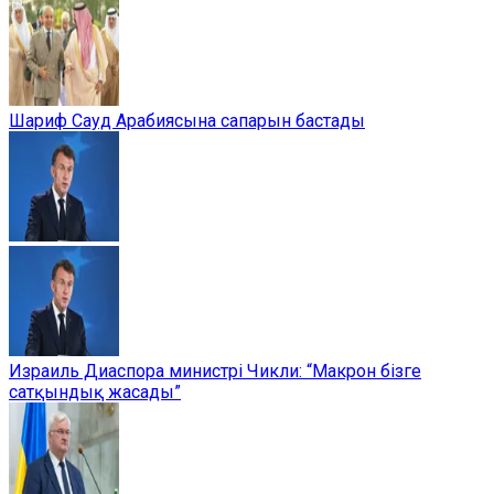
Шариф Сауд Арабиясына сапарын бастады
Израиль Диаспора министрі Чикли: “Макрон бізге
сатқындық жасады”