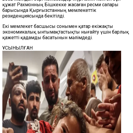
құжат Рахмонның Бішкекке жасаған ресми сапары
барысында Қырғызстанның мемлекеттік
резиденциясында бекітілді.
Екі мемлекет басшысы сонымен қатар екіжақты
экономикалық ынтымақтастықты нығайту үшін барлық
қажетті қадамды басатынын мәлімдеді.
ҰСЫНЫЛҒАН