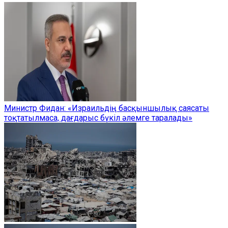
Министр Фидан: «Израильдің басқыншылық саясаты
тоқтатылмаса, дағдарыс бүкіл әлемге таралады»