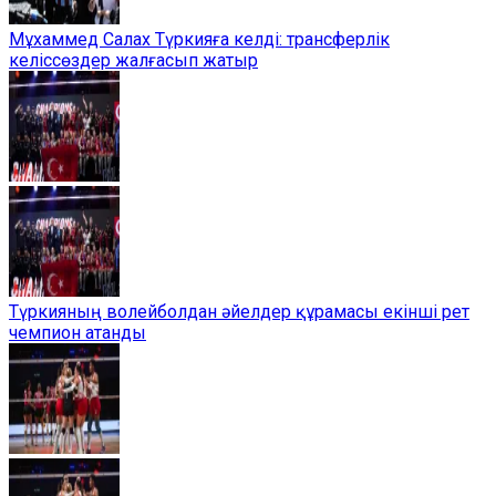
Мұхаммед Салах Түркияға келді: трансферлік
келіссөздер жалғасып жатыр
Түркияның волейболдан әйелдер құрамасы екінші рет
чемпион атанды