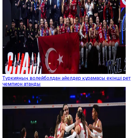
Түркияның волейболдан әйелдер құрамасы екінші рет
чемпион атанды