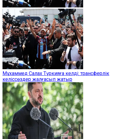
Мұхаммед Салах Түркияға келді: трансферлік
келіссөздер жалғасып жатыр