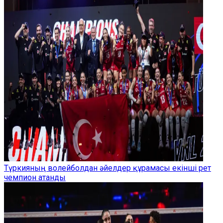
Түркияның волейболдан әйелдер құрамасы екінші рет
чемпион атанды