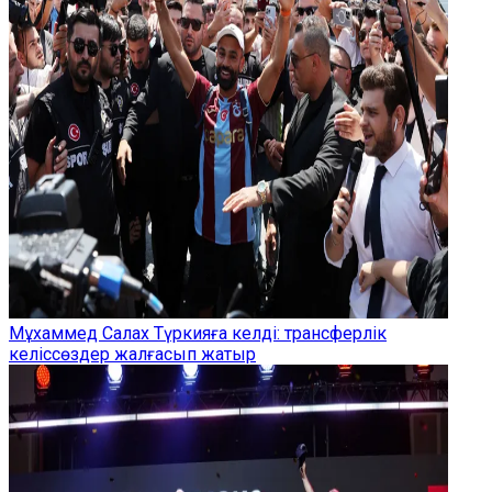
Мұхаммед Салах Түркияға келді: трансферлік
келіссөздер жалғасып жатыр