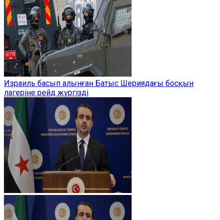
Израиль басып алынған Батыс Шериядағы босқын
лагеріне рейд жүргізді