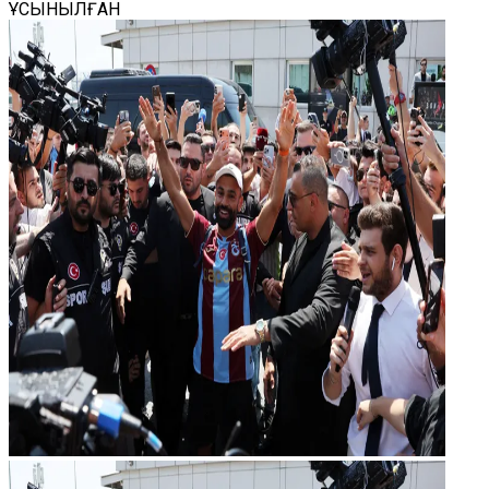
ҰСЫНЫЛҒАН