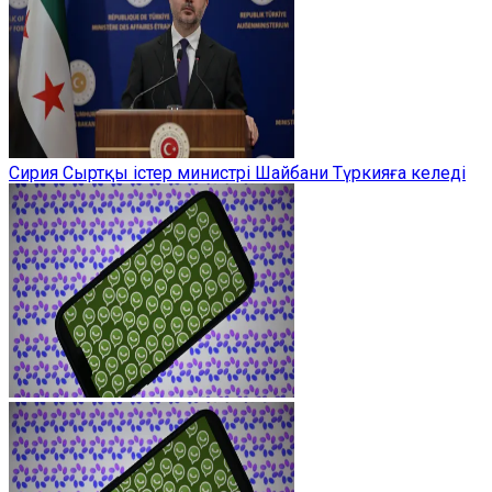
Сирия Сыртқы істер министрі Шайбани Түркияға келеді