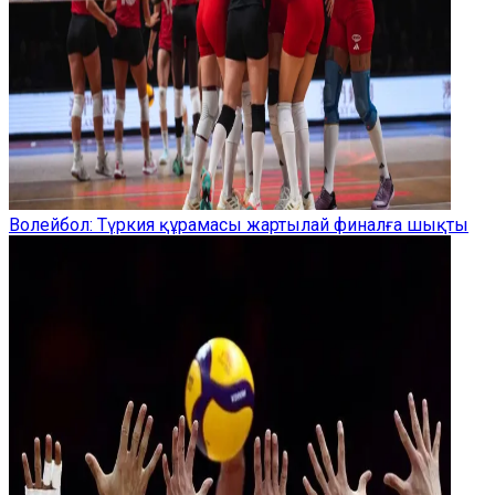
Волейбол: Түркия құрамасы жартылай финалға шықты