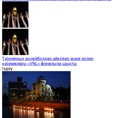
Түркияның волейболдан әйелдер және ерлер
құрамалары «VNL» финалына шықты
Іздеу