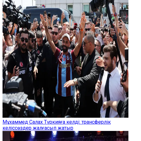
Мұхаммед Салах Түркияға келді: трансферлік
келіссөздер жалғасып жатыр