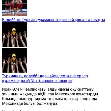
Волейбол: Түркия құрамасы жартылай финалға шықты
Түркияның волейболдан әйелдер және ерлер
құрамалары «VNL» финалына шықты
Иран Әлем чемпионаты алдындағы оқу-жаттығу
жиынын жақында АҚШ-тан Мексикаға ауыстырды.
Команданың турнир матчтарына қатысар алдында
Мексикада болуы болжануда.