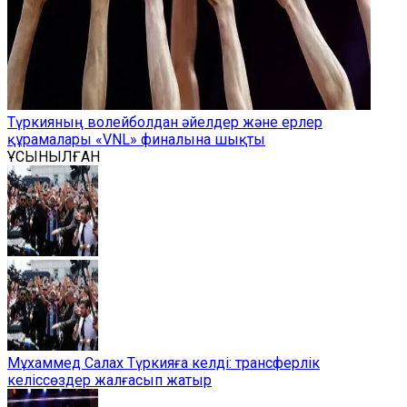
Түркияның волейболдан әйелдер және ерлер
құрамалары «VNL» финалына шықты
ҰСЫНЫЛҒАН
Мұхаммед Салах Түркияға келді: трансферлік
келіссөздер жалғасып жатыр