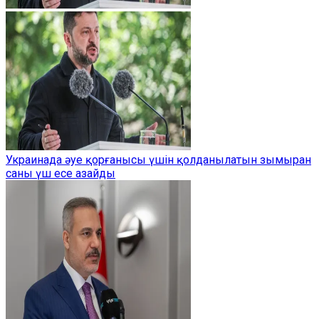
Украинада әуе қорғанысы үшін қолданылатын зымыран
саны үш есе азайды