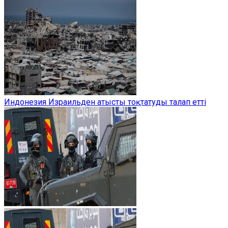
Индонезия Израильден атысты тоқтатуды талап етті