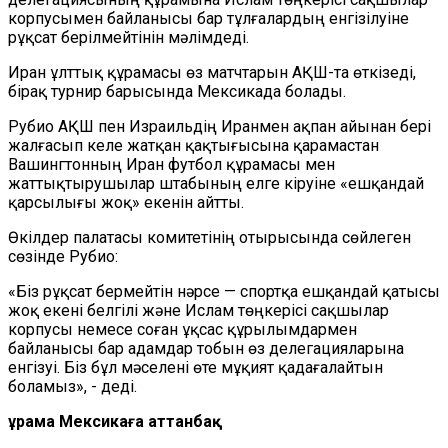
корпусымен байланысы бар тұлғалардың енгізілуіне
рұқсат берілмейтінін мәлімдеді.
Иран ұлттық құрамасы өз матчтарын АҚШ-та өткізеді,
бірақ турнир барысында Мексикада болады.
Рубио АҚШ пен Израильдің Иранмен ақпан айынан бері
жалғасып келе жатқан қақтығысына қарамастан
Вашингтонның Иран футбол құрамасы мен
жаттықтырушылар штабының елге кіруіне «ешқандай
қарсылығы жоқ» екенін айтты.
Өкілдер палатасы комитетінің отырысында сөйлеген
сөзінде Рубио:
«Біз рұқсат бермейтін нәрсе — спортқа ешқандай қатысы
жоқ екені белгілі және Ислам төңкерісі сақшылар
корпусы немесе соған ұқсас құрылымдармен
байланысы бар адамдар тобын өз делегацияларына
енгізуі. Біз бұл мәселені өте мұқият қадағалайтын
боламыз», - деді.
Құрама Мексикаға аттанбақ