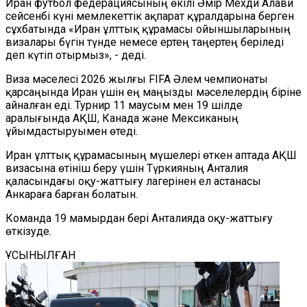
Иран футбол федерациясының өкілі Әмір Мехди Алави
сейсенбі күні мемлекеттік ақпарат құралдарына берген
сұхбатында «Иран ұлттық құрамасы ойыншыларының
визалары бүгін түнде немесе ертең таңертең беріледі
деп күтіп отырмыз», - деді.
Виза мәселесі 2026 жылғы FIFA Әлем чемпионаты
қарсаңында Иран үшін ең маңызды мәселелердің біріне
айналған еді. Турнир 11 маусым мен 19 шілде
аралығында АҚШ, Канада және Мексиканың
ұйымдастыруымен өтеді.
Иран ұлттық құрамасының мүшелері өткен аптада АҚШ
визасына өтініш беру үшін Түркияның Анталия
қаласындағы оқу-жаттығу лагерінен ел астанасы
Анкараға барған болатын.
Команда 19 мамырдан бері Анталияда оқу-жаттығу
өткізуде.
ҰСЫНЫЛҒАН