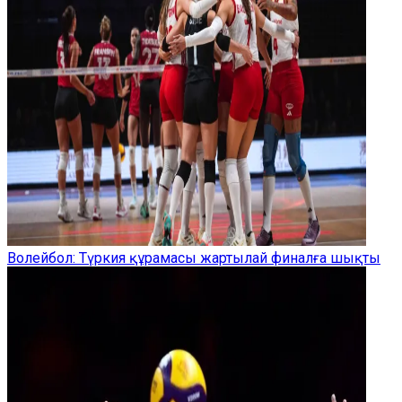
Волейбол: Түркия құрамасы жартылай финалға шықты