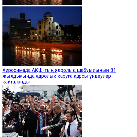
Хиросимада АҚШ-тың ядролық шабуылының 81
жылдығында ядролық қаруға қарсы үндеулер
қайталанды