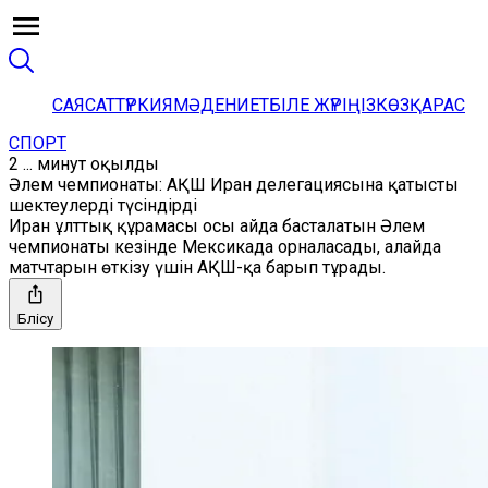
САЯСАТ
ТҮРКИЯ
МӘДЕНИЕТ
БІЛЕ ЖҮРІҢІЗ
КӨЗҚАРАС
СПОРТ
2 ... минут оқылды
Әлем чемпионаты: АҚШ Иран делегациясына қатысты
шектеулерді түсіндірді
Иран ұлттық құрамасы осы айда басталатын Әлем
чемпионаты кезінде Мексикада орналасады, алайда
матчтарын өткізу үшін АҚШ-қа барып тұрады.
Бөлісу