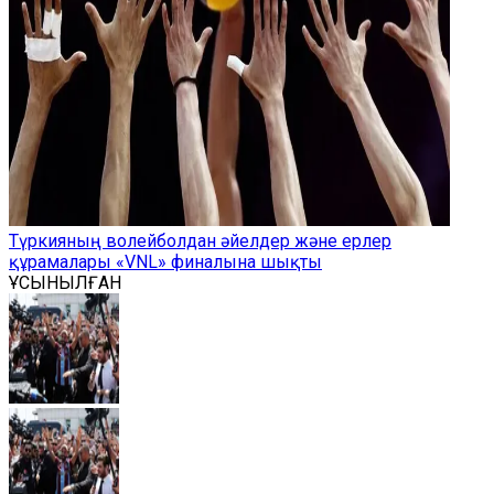
Түркияның волейболдан әйелдер және ерлер
құрамалары «VNL» финалына шықты
ҰСЫНЫЛҒАН