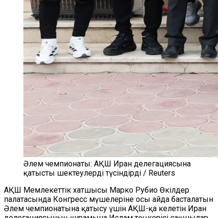
Әлем чемпионаты: АҚШ Иран делегациясына
қатысты шектеулерді түсіндірді / Reuters
АҚШ Мемлекеттік хатшысы Марко Рубио Өкілдер
палатасында Конгресс мүшелеріне осы айда басталатын
Әлем чемпионатына қатысу үшін АҚШ-қа келетін Иран
делегациясының құрамына Ислам төңкерісі сақшылар