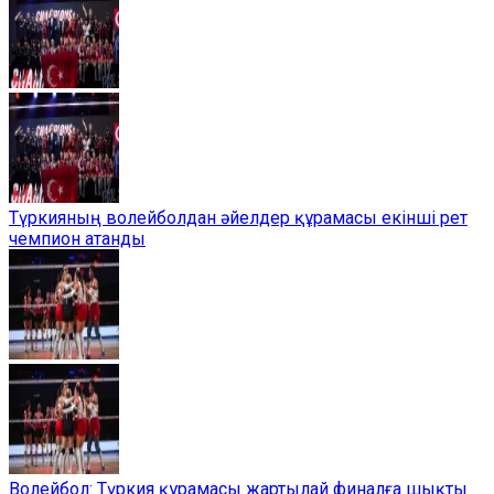
Түркияның волейболдан әйелдер құрамасы екінші рет
чемпион атанды
Волейбол: Түркия құрамасы жартылай финалға шықты