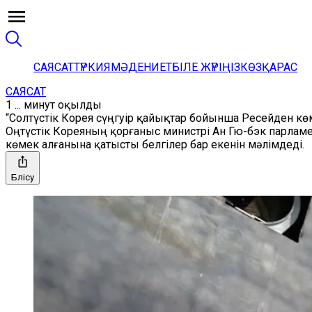
САЯСАТ
ТҮРКИЯ
МӘДЕНИЕТ
БІЛЕ ЖҮРІҢІЗ
КӨЗҚАРАС
САЯСАТ
1 ... минут оқылды
“Солтүстік Корея сүңгуір қайықтар бойынша Ресейден кө
Оңтүстік Кореяның қорғаныс министрі Ан Гю-бэк парламе
көмек алғанына қатысты белгілер бар екенін мәлімдеді.
Бөлісу