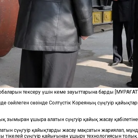
обаларын тексеру үшін кеме зауыттарына барды [МҰРАҒАТ
інде сөйлеген сөзінде Солтүстік Кореяның сүңгуір қайықт
ымыран ұшыра алатын сүңгуір қайық жасау қабілетіне толы
латын сүңгуір қайықтарды жасау мақсатын жариялап, мұ
ы тікелей сүңгуір қайығынан ұшыру технологиясын толық 