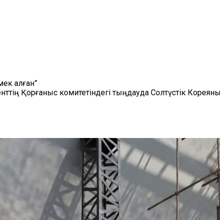
мек алған”
нттің Қорғаныс комитетіндегі тыңдауда Солтүстік Кореян