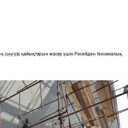
ың сүңгуір қайықтарын жасау үшін Ресейден техникалық