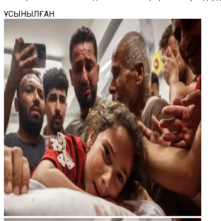
ҰСЫНЫЛҒАН