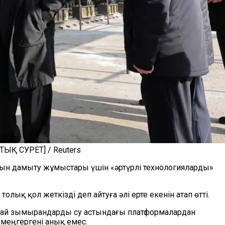
ТЫҚ СУРЕТ] / Reuters
арын дамыту жұмыстары үшін «әртүрлі технологияларды»
қ қол жеткізді деп айтуға әлі ерте екенін атап өтті.
ндай зымырандарды су астындағы платформалардан
меңгергені анық емес.