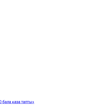
 бала қаза тапты»