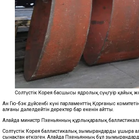
Солтүстік Корея басшысы ядролық сүңгуір қайық ж
Ан Гю-бэк дүйсенбі күні парламенттің Қорғаныс комитет
алғаны дәлелдейтін деректер бар екенін айтты.
Алайда министр Пхеньянның құрлықаралық баллистикалық з
Солтүстік Корея баллистикалық зымырандарды ұшыра а
сынақтан өткізген. Алайда Пхеньянның бұл зымырандард