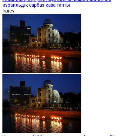
израильдік сарбаз қаза тапты
Іздеу