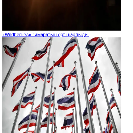
«Wildberries» ғимаратын өрт шарпыды