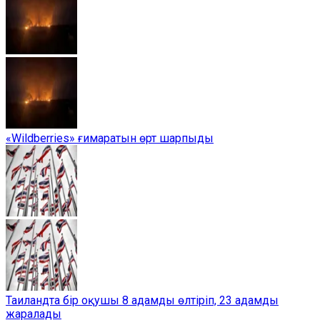
«Wildberries» ғимаратын өрт шарпыды
Таиландта бір оқушы 8 адамды өлтіріп, 23 адамды
жаралады