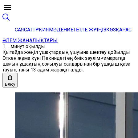
САЯСАТ
ТҮРКИЯ
МӘДЕНИЕТ
БІЛЕ ЖҮРІҢІЗ
КӨЗҚАРАС
ӘЛЕМ ЖАҢАЛЫҚТАРЫ
1 ... минут оқылды
Қытайда жеңіл ұшақтардың ұшуына шектеу қойылды
Өткен жұма күні Пекиндегі ең биік зәулім ғимаратқа
шағын ұшақтың соғылуы салдарынан бір ұшқыш қаза
тауып, тағы 13 адам жарақат алды.
Бөлісу