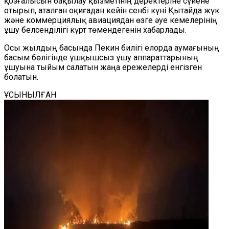
қозғалысын бақылау қызметінің деректеріне сүйене
отырып, аталған оқиғадан кейін сенбі күні Қытайда жүк
және коммерциялық авиациядан өзге әуе кемелерінің
ұшу белсенділігі күрт төмендегенін хабарлады.
Осы жылдың басында Пекин билігі елорда аумағының
басым бөлігінде ұшқышсыз ұшу аппараттарының
ұшуына тыйым салатын жаңа ережелерді енгізген
болатын.
ҰСЫНЫЛҒАН