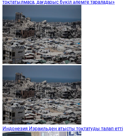
тоқтатылмаса, дағдарыс бүкіл әлемге таралады»
Индонезия Израильден атысты тоқтатуды талап етті