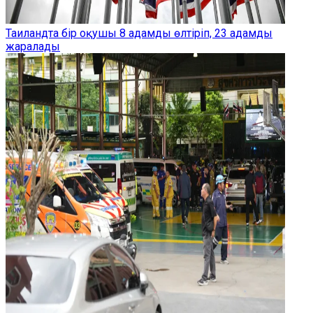
Таиландта бір оқушы 8 адамды өлтіріп, 23 адамды
жаралады