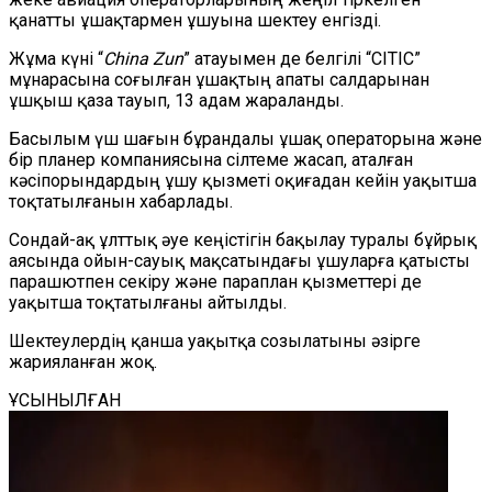
қанатты ұшақтармен ұшуына шектеу енгізді.
Жұма күні “
China Zun
” атауымен де белгілі “CITIC”
мұнарасына соғылған ұшақтың апаты салдарынан
ұшқыш қаза тауып, 13 адам жараланды.
Басылым үш шағын бұрандалы ұшақ операторына және
бір планер компаниясына сілтеме жасап, аталған
кәсіпорындардың ұшу қызметі оқиғадан кейін уақытша
тоқтатылғанын хабарлады.
Сондай-ақ ұлттық әуе кеңістігін бақылау туралы бұйрық
аясында ойын-сауық мақсатындағы ұшуларға қатысты
парашютпен секіру және параплан қызметтері де
уақытша тоқтатылғаны айтылды.
Шектеулердің қанша уақытқа созылатыны әзірге
жарияланған жоқ.
ҰСЫНЫЛҒАН