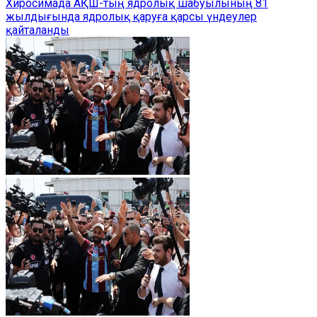
Хиросимада АҚШ-тың ядролық шабуылының 81
жылдығында ядролық қаруға қарсы үндеулер
қайталанды