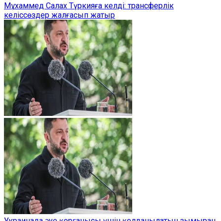
Мұхаммед Салах Түркияға келді: трансферлік
келіссөздер жалғасып жатыр
Украинада әуе қорғанысы үшін қолданылатын зымыран