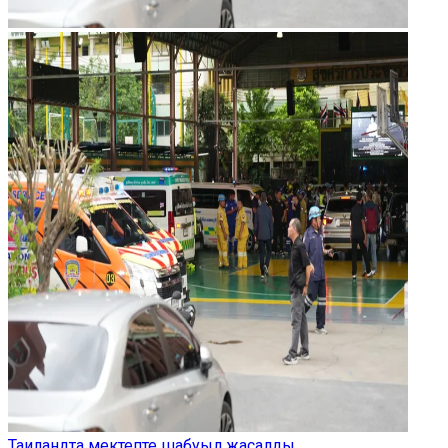
Таиландта мектепте шабуыл жасалды