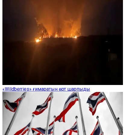
«Wildberries» ғимаратын өрт шарпыды