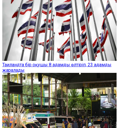
Таиландта бір оқушы 8 адамды өлтіріп, 23 адамды
жаралады