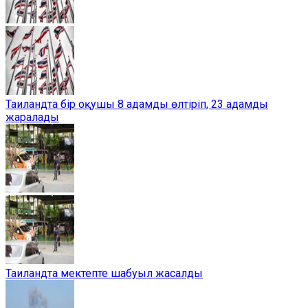
Таиландта бір оқушы 8 адамды өлтіріп, 23 адамды
жаралады
Таиландта мектепте шабуыл жасалды