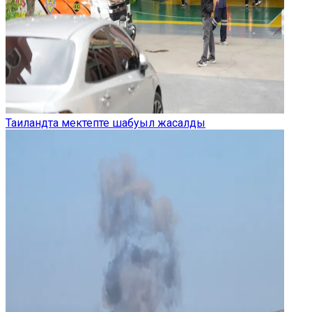
Таиландта мектепте шабуыл жасалды