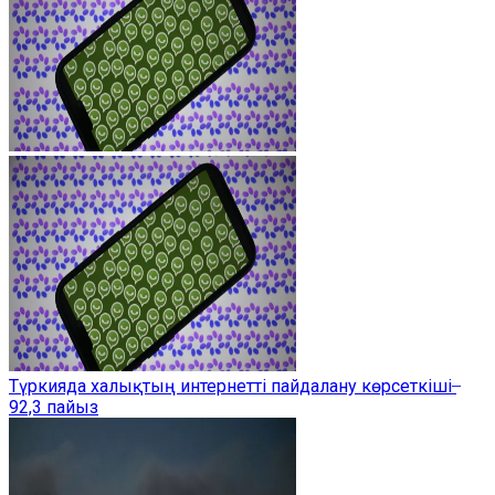
Түркияда халықтың интернетті пайдалану көрсеткіші ̶
92,3 пайыз