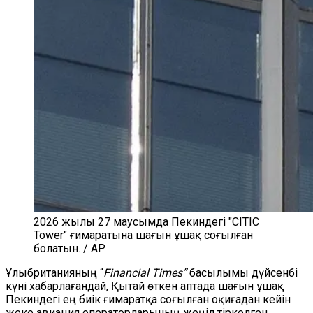
2026 жылы 27 маусымда Пекиндегі "CITIC
Tower" ғимаратына шағын ұшақ соғылған
болатын. / AP
Ұлыбританияның “
Financial Times”
басылымы дүйсенбі
күні хабарлағандай, Қытай өткен аптада шағын ұшақ
Пекиндегі ең биік ғимаратқа соғылған оқиғадан кейін
жеке авиация операторларының жеңіл тіркелген