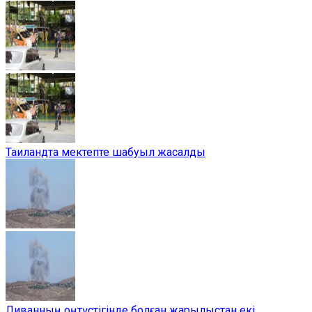
Таиландта мектепте шабуыл жасалды
Ливанның оңтүстігінде болған жарылыстан екі