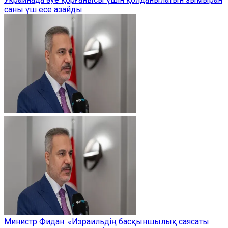
саны үш есе азайды
Министр Фидан: «Израильдің басқыншылық саясаты