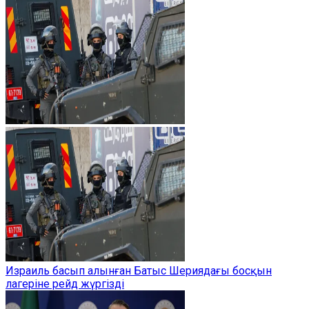
Израиль басып алынған Батыс Шериядағы босқын
лагеріне рейд жүргізді