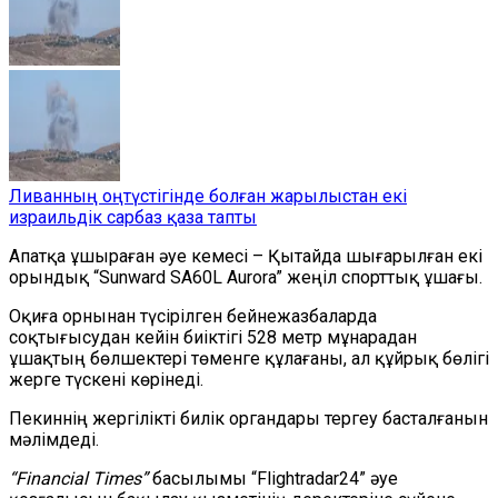
Ливанның оңтүстігінде болған жарылыстан екі
израильдік сарбаз қаза тапты
Апатқа ұшыраған әуе кемесі – Қытайда шығарылған екі
орындық “Sunward SA60L Aurora” жеңіл спорттық ұшағы.
Оқиға орнынан түсірілген бейнежазбаларда
соқтығысудан кейін биіктігі 528 метр мұнарадан
ұшақтың бөлшектері төменге құлағаны, ал құйрық бөлігі
жерге түскені көрінеді.
Пекиннің жергілікті билік органдары тергеу басталғанын
мәлімдеді.
“Financial Times”
басылымы “Flightradar24” әуе