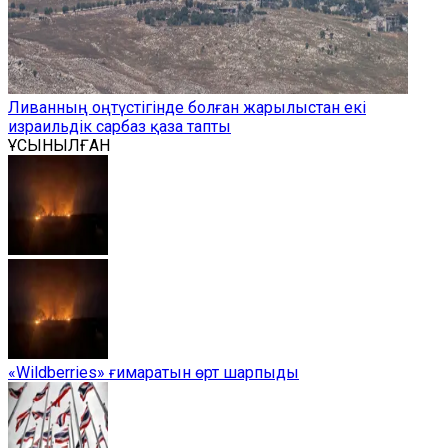
Ливанның оңтүстігінде болған жарылыстан екі
израильдік сарбаз қаза тапты
ҰСЫНЫЛҒАН
«Wildberries» ғимаратын өрт шарпыды