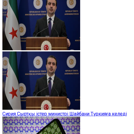
Сирия Сыртқы істер министрі Шайбани Түркияға келеді