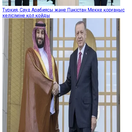
Түркия, Сауд Арабиясы және Пәкістан Мекке қорғаныс
келісіміне қол қойды