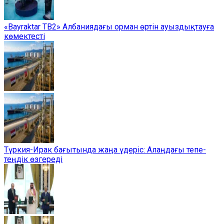
«Bayraktar TB2» Албаниядағы орман өртін ауыздықтауға
көмектесті
Түркия-Ирак бағытында жаңа үдеріс: Алаңдағы тепе-
теңдік өзгереді