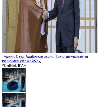
Түркия, Сауд Арабиясы және Пәкістан үшжақты
келісімге қол қоймақ
ҰСЫНЫЛҒАН