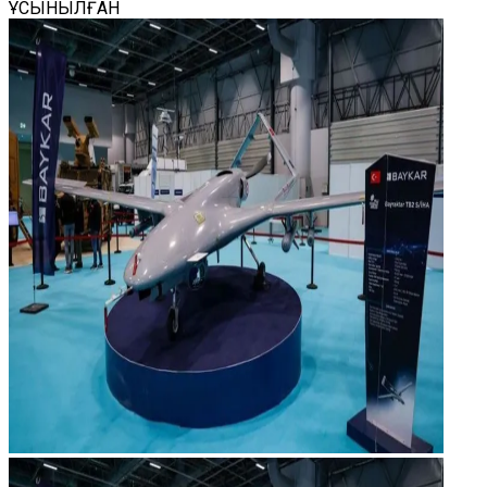
ҰСЫНЫЛҒАН