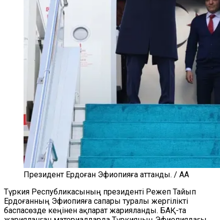
Президент Ердоған Эфиопияға аттанды. / AA
Түркия Республикасының президенті Режеп Тайып
Ердоғанның Эфиопияға сапары туралы жергілікті
баспасөзде кеңінен ақпарат жарияланды. БАҚ-та
жарияланған материалдарда Түркияның Эфиопиядағы