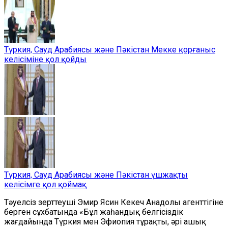
Түркия, Сауд Арабиясы және Пәкістан Мекке қорғаныс
келісіміне қол қойды
Түркия, Сауд Арабиясы және Пәкістан үшжақты
келісімге қол қоймақ
Тәуелсіз зерттеуші Эмир Ясин Кекеч Aнадолы агенттігіне
берген сұхбатында «Бұл жаһандық белгісіздік
жағдайында Түркия мен Эфиопия тұрақты, әрі ашық