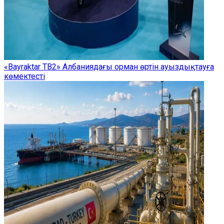
«Bayraktar TB2» Албаниядағы орман өртін ауыздықтауға
көмектесті