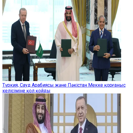
Түркия, Сауд Арабиясы және Пәкістан Мекке қорғаныс
келісіміне қол қойды