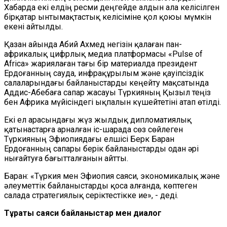
Хабарда екі елдің ресми деңгейде алдын ала келісілген
бірқатар ынтымақтастық келісіміне қол қоюы мүмкін
екені айтылды.
Қазан айында Абий Ахмед негізін қалаған пан-
африкалық цифрлық медиа платформасы «Pulse of
Africa» жариялаған тағы бір материалда президент
Ердоғанның сауда, инфрақұрылым және қауіпсіздік
салаларындағы байланыстарды кеңейту мақсатында
Аддис-Абебаға сапар жасауы Түркияның Қызыл теңіз
бен Африка мүйісіндегі ықпалын күшейтетіні атап өтілді.
Екі ел арасындағы жүз жылдық дипломатиялық
қатынастарға арналған іс-шарада сөз сөйлеген
Түркияның Эфиопиядағы елшісі Берк Баран
Ердоғанның сапары берік байланыстарды одан әрі
нығайтуға бағытталғанын айтты.
Баран: «Түркия мен Эфиопия саяси, экономикалық және
әлеуметтік байланыстарды қоса алғанда, көптеген
салада стратегиялық серіктестікке ие», - деді.
Тұрақты саяси байланыстар мен диалог