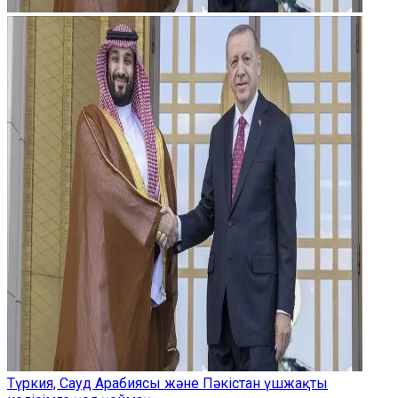
Түркия, Сауд Арабиясы және Пәкістан үшжақты