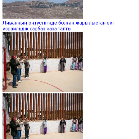
Ливанның оңтүстігінде болған жарылыстан екі
израильдік сарбаз қаза тапты