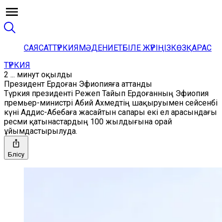
САЯСАТ
ТҮРКИЯ
МӘДЕНИЕТ
БІЛЕ ЖҮРІҢІЗ
КӨЗҚАРАС
ТҮРКИЯ
2 ... минут оқылды
Президент Ердоған Эфиопияға аттанды
Түркия президенті Режеп Тайып Ердоғанның Эфиопия
премьер-министрі Абий Ахмедтің шақыруымен сейсенбі
күні Аддис-Абебаға жасайтын сапары екі ел арасындағы
ресми қатынастардың 100 жылдығына орай
ұйымдастырылуда.
Бөлісу