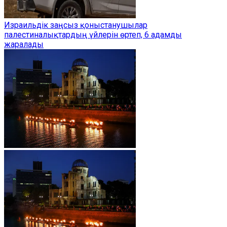
Израильдік заңсыз қоныстанушылар
палестиналықтардың үйлерін өртеп, 6 адамды
жаралады