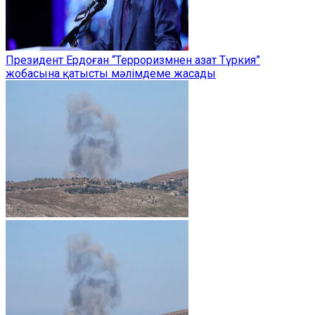
Президент Ердоған “Терроризмнен азат Түркия”
жобасына қатысты мәлімдеме жасады