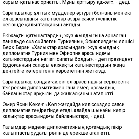
қарым-қатынас орнатты. Мұны арттыру қажет», - деді.
Сарапшылар ұлттық мүдделер әртүрлі болғанымен екі
ел арасындағы қатынастар өзара саяси түсіністік
негізінде қалыптасқанын айтады.
Екіжақты қатынастардың жүз жылдығына арналған
панельде сөз сөйлеген Түркияның Эфиопиядағы елшісі
Берк Баран: «Халықтар арасындағы жүз жылдық
дипломатия Түркия мен Эфиопия арасындағы
қатынастардың негізгі сипаты болды», - деп президент
Ердоғанның сапары екіжақты қатынастардың жаңа
деңгейге көтерілгенін көрсететінін жеткізді.
Сарапшылар сондай-ақ екі ел арасындағы серіктестік
тек ресми дипломатиямен ғана емес, қоғамдық
байланыстар арқылы да жалғасқанын атап өтті.
Эмир Ясин Кекеч: «Көп жағдайда келіссөздер саяси
дипломатия төңірегінде өтеді, алайда шынайы көпір ˗
халықтар арасындағы байланыстар», - деді.
Ғалымдар мәдени дипломатияның қоғамдық пікір
қалыптастырудағы рөлін де ерекше атап өтті.