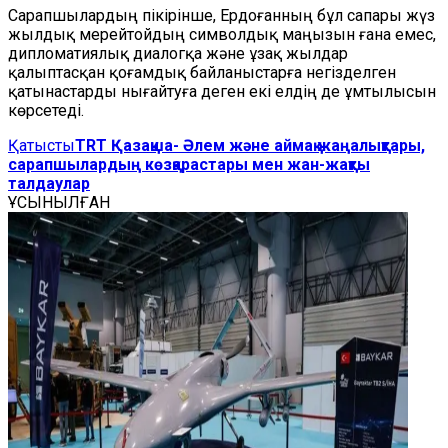
Сарапшылардың пікірінше, Ердоғанның бұл сапары жүз
жылдық мерейтойдың символдық маңызын ғана емес,
дипломатиялық диалогқа және ұзақ жылдар
қалыптасқан қоғамдық байланыстарға негізделген
қатынастарды нығайтуға деген екі елдің де ұмтылысын
көрсетеді.
Қатысты
TRT Қазақша- Әлем және аймақ жаңалықтары,
сарапшылардың көзқарастары мен жан-жақты
талдаулар
ҰСЫНЫЛҒАН