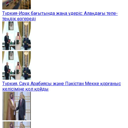
Түркия-Ирак бағытында жаңа үдеріс: Алаңдағы тепе-
теңдік өзгереді
Түркия, Сауд Арабиясы және Пәкістан Мекке қорғаныс
келісіміне қол қойды