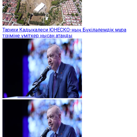
Тарихи Кадыкалеси ЮНЕСКО-ның Бүкіләлемдік мұра
тізіміне үміткер нысан атанды