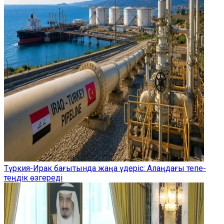
Түркия-Ирак бағытында жаңа үдеріс: Алаңдағы тепе-
теңдік өзгереді