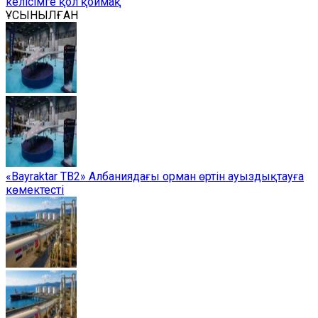
келісімге қол қоймақ
ҰСЫНЫЛҒАН
«Bayraktar TB2» Албаниядағы орман өртін ауыздықтауға
көмектесті