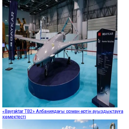
«Bayraktar TB2» Албаниядағы орман өртін ауыздықтауға
көмектесті