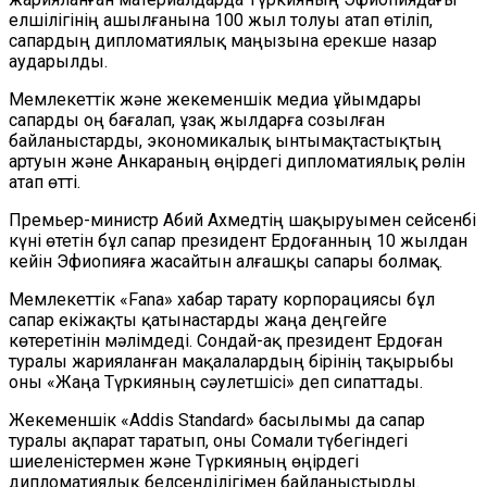
елшілігінің ашылғанына 100 жыл толуы атап өтіліп,
сапардың дипломатиялық маңызына ерекше назар
аударылды.
Мемлекеттік және жекеменшік медиа ұйымдары
сапарды оң бағалап, ұзақ жылдарға созылған
байланыстарды, экономикалық ынтымақтастықтың
артуын және Анкараның өңірдегі дипломатиялық рөлін
атап өтті.
Премьер-министр Абий Ахмедтің шақыруымен сейсенбі
күні өтетін бұл сапар президент Ердоғанның 10 жылдан
кейін Эфиопияға жасайтын алғашқы сапары болмақ.
Мемлекеттік «Fana» хабар тарату корпорациясы бұл
сапар екіжақты қатынастарды жаңа деңгейге
көтеретінін мәлімдеді. Сондай-ақ президент Ердоған
туралы жарияланған мақалалардың бірінің тақырыбы
оны «Жаңа Түркияның сәулетшісі» деп сипаттады.
Жекеменшік «Addis Standard» басылымы да сапар
туралы ақпарат таратып, оны Сомали түбегіндегі
шиеленістермен және Түркияның өңірдегі
дипломатиялық белсенділігімен байланыстырды.