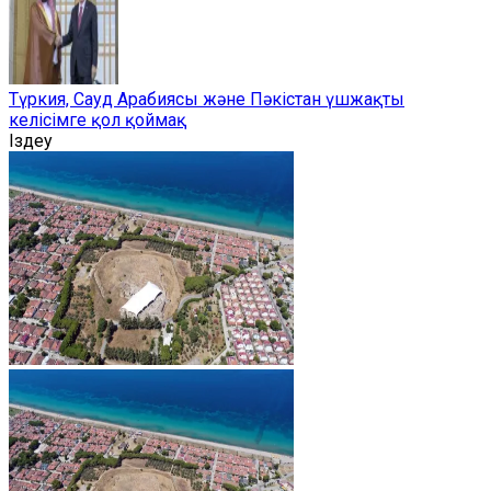
Түркия, Сауд Арабиясы және Пәкістан үшжақты
келісімге қол қоймақ
Іздеу