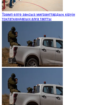
Трамп елге заңсыз мигранттардың кіруін
тоқтатқандарын алға тартты