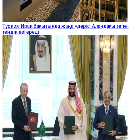
Түркия-Ирак бағытында жаңа үдеріс: Алаңдағы тепе-
теңдік өзгереді