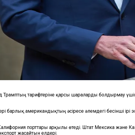
 Трамптың тарифтеріне қарсы шараларды болдырмау үшін 
рі барлық американдықтың әсіресе әлемдегі бесінші ірі 
Калифорния порттары арқылы өтеді. Штат Мексика және Ка
кспорт жасайтын елдері.