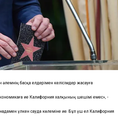
әлемнің басқа елдерімен келісімдер жасауға
экономикаға ие Калифорния халқының шешімі емес», -
надамен үлкен сауда көлеміне ие. Бұл үш ел Калифорния