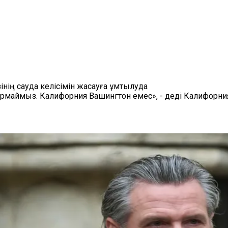
нің сауда келісімін жасауға ұмтылуда
рмаймыз. Калифорния Вашингтон емес», - деді Калифорния