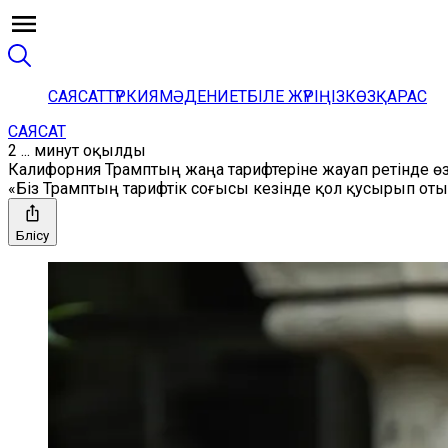
САЯСАТ
ТҮРКИЯ
МӘДЕНИЕТ
БІЛЕ ЖҮРІҢІЗ
КӨЗҚАРАС
САЯСАТ
2 ... минут оқылды
Калифорния Трамптың жаңа тарифтеріне жауап ретінде өзі
«Біз Трамптың тарифтік соғысы кезінде қол қусырып оты
Бөлісу