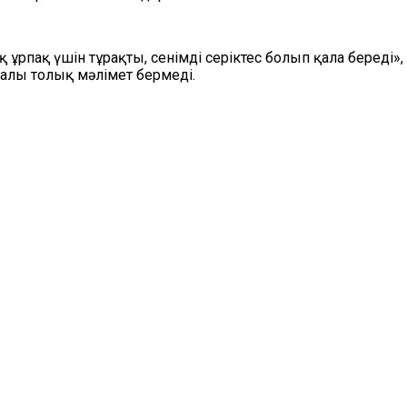
 ұрпақ үшін тұрақты, сенімді серіктес болып қала береді»
ралы толық мәлімет бермеді.