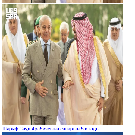
Шариф Сауд Арабиясына сапарын бастады