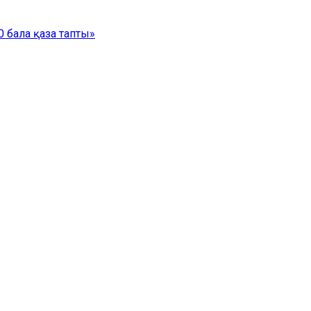
 бала қаза тапты»