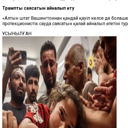
Трамптың саясатын айналып өту
«Алтын штат Вашингтоннан қандай қауіп келсе де болашақ
протекционистік сауда саясатын қалай айналып өтетіні ту
ҰСЫНЫЛҒАН