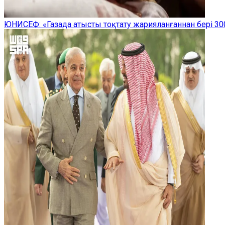
ЮНИСЕФ: «Газада атысты тоқтату жарияланғаннан бері 300