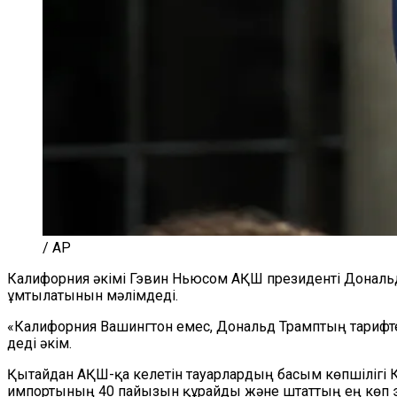
/ AP
Калифорния әкімі Гэвин Ньюсом АҚШ президенті Дональд
ұмтылатынын мәлімдеді.
«Калифорния Вашингтон емес, Дональд Трамптың тарифте
деді әкім.
Қытайдан АҚШ-қа келетін тауарлардың басым көпшілігі 
импортының 40 пайызын құрайды және штаттың ең көп э