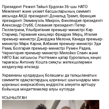
Президент Режеп Тайып Ердоған 36-шы НАТО
Мемлекет және үкімет басшыларының саммиті
аясында АҚШ президенті Дональд Трамп, Франция
президенті Эммануэль Макрон, Финляндия президенті
Александр Стубб, Словакия президенті Петер
Пеллегрини, Ұлыбритания премьер-министрі Кир
Стармер, Германия канцлері Фридрих Мерц, Италия
премьер-министрі Джорджа Мелони, Kaнада премьер-
министрі Марк Карни, Албания премьер-министрі Эди
Рама, Болгария премьер-министрі Румен Радев,
Черногория премьер-министрі Милойко Спаич және
НАТО Бас хатшысы Рюттемен қатар Еуропалық кеңес
төрағасы Антониу Кошта сияқты жетекшілермен
кездесулер өткізеді.
Украинаны қолдаудың болашағы да талқыланатын
саммитте одақтастардың қорғаныс шығындары мен
қорғаныс өнеркәсібінің өндірістік әлеуетін арттыру
бойынша міндеттемелер алуы күтілуде.
ҰСЫНЫЛҒАН