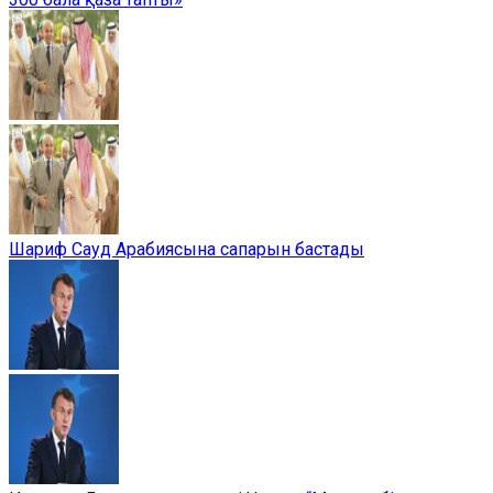
Шариф Сауд Арабиясына сапарын бастады