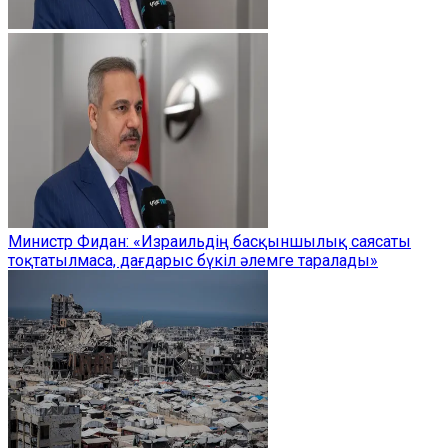
Министр Фидан: «Израильдің басқыншылық саясаты
тоқтатылмаса, дағдарыс бүкіл әлемге таралады»