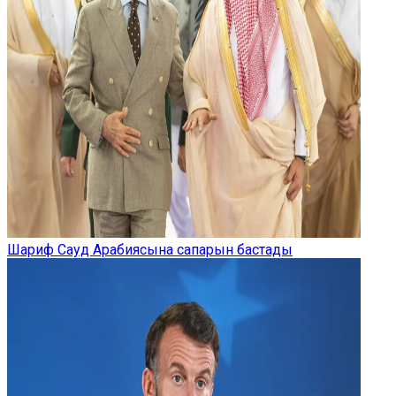
Шариф Сауд Арабиясына сапарын бастады