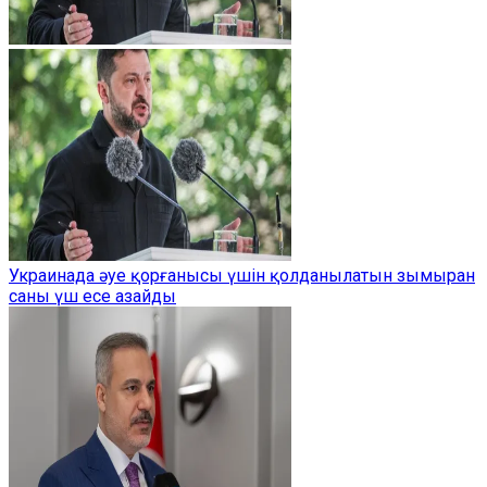
Украинада әуе қорғанысы үшін қолданылатын зымыран
саны үш есе азайды