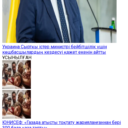
Украина Сыртқы істер министрі бейбітшілік үшін
көшбасшылардың кездесуі қажет екенін айтты
ҰСЫНЫЛҒАН
ЮНИСЕФ: «Газада атысты тоқтату жарияланғаннан бері
300 бала қаза тапты»