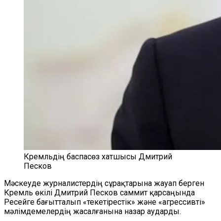
Кремльдің баспасөз хатшысы Дмитрий
Песков
Мәскеуде журналистердің сұрақтарына жауап берген
Кремль өкілі Дмитрий Песков саммит қарсаңында
Ресейге бағытталып «текетірестік» және «агрессивті»
мәлімдемелердің жасалғанына назар аударды.