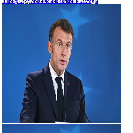
Шариф Сауд Арабиясына сапарын бастады