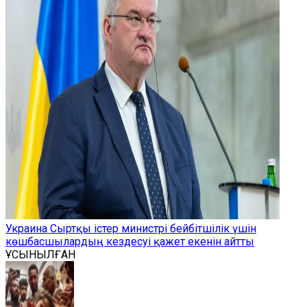
Украина Сыртқы істер министрі бейбітшілік үшін
көшбасшылардың кездесуі қажет екенін айтты
ҰСЫНЫЛҒАН