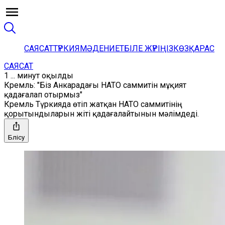
САЯСАТ
ТҮРКИЯ
МӘДЕНИЕТ
БІЛЕ ЖҮРІҢІЗ
КӨЗҚАРАС
САЯСАТ
1 ... минут оқылды
Кремль: "Біз Анкарадағы НАТО саммитін мұқият
қадағалап отырмыз"
Кремль Түркияда өтіп жатқан НАТО саммитінің
қорытындыларын жіті қадағалайтынын мәлімдеді.
Бөлісу