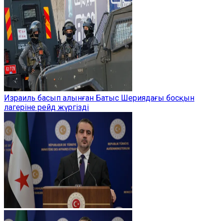
Израиль басып алынған Батыс Шериядағы босқын
лагеріне рейд жүргізді