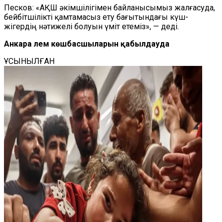
Песков: «АҚШ әкімшілігімен байланысымыз жалғасуда,
бейбітшілікті қамтамасыз ету бағытындағы күш-
жігердің нәтижелі болуын үміт етеміз», — деді.
Анкара әлем көшбасшыларын қабылдауда
ҰСЫНЫЛҒАН