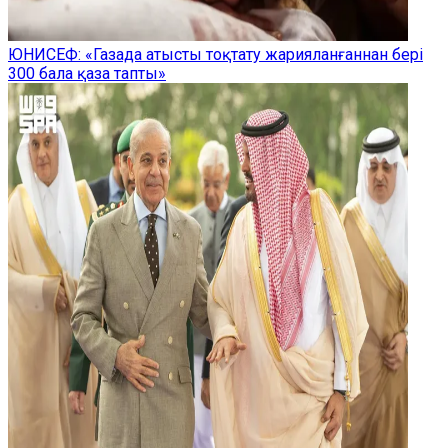
ЮНИСЕФ: «Газада атысты тоқтату жарияланғаннан бері
300 бала қаза тапты»