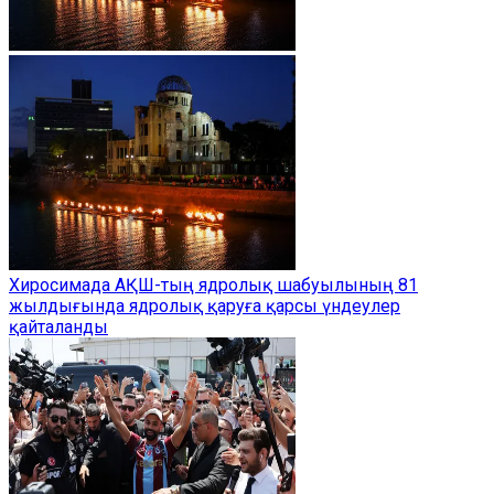
Хиросимада АҚШ-тың ядролық шабуылының 81
жылдығында ядролық қаруға қарсы үндеулер
қайталанды