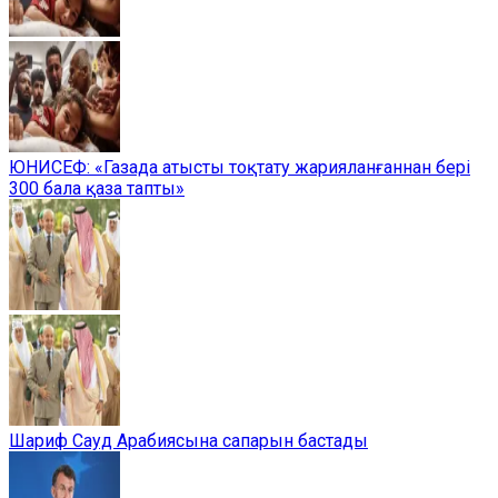
ЮНИСЕФ: «Газада атысты тоқтату жарияланғаннан бері
300 бала қаза тапты»
Шариф Сауд Арабиясына сапарын бастады