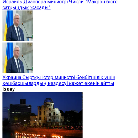
Израиль Диаспора министрі Чикли: “Макрон бізге
сатқындық жасады”
Украина Сыртқы істер министрі бейбітшілік үшін
көшбасшылардың кездесуі қажет екенін айтты
Іздеу