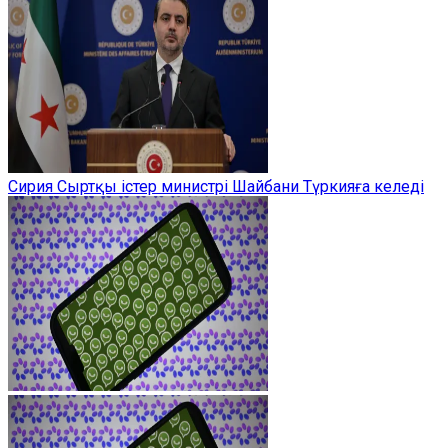
Сирия Сыртқы істер министрі Шайбани Түркияға келеді