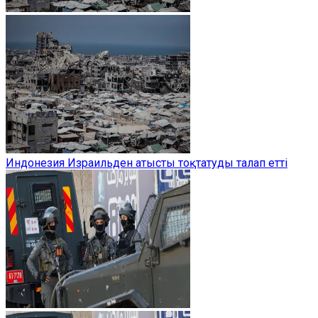
Индонезия Израильден атысты тоқтатуды талап етті