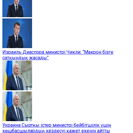
Израиль Диаспора министрі Чикли: “Макрон бізге
сатқындық жасады”
Украина Сыртқы істер министрі бейбітшілік үшін
көшбасшылардың кездесуі қажет екенін айтты