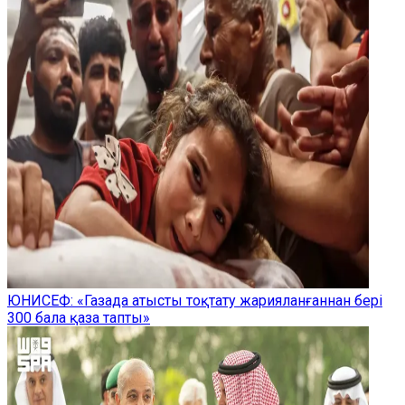
ЮНИСЕФ: «Газада атысты тоқтату жарияланғаннан бері
300 бала қаза тапты»