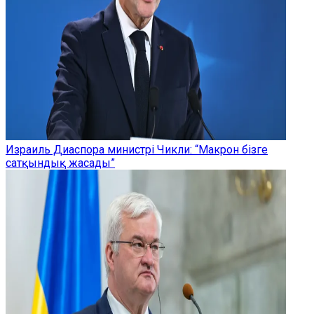
Израиль Диаспора министрі Чикли: “Макрон бізге
сатқындық жасады”