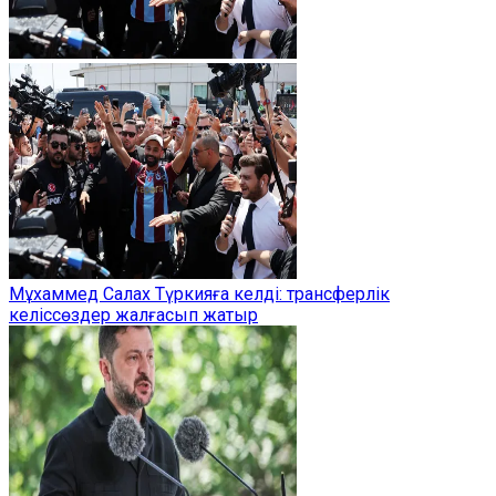
Мұхаммед Салах Түркияға келді: трансферлік
келіссөздер жалғасып жатыр