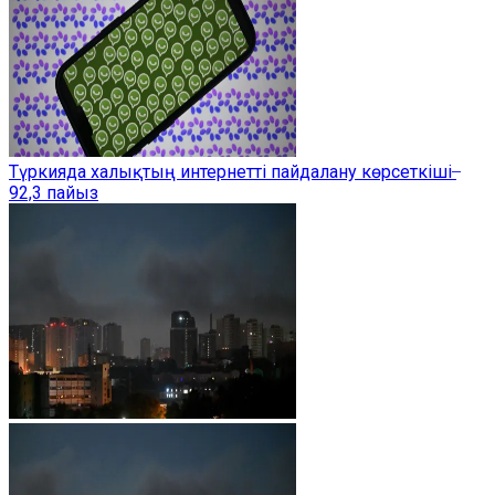
Түркияда халықтың интернетті пайдалану көрсеткіші ̶
92,3 пайыз