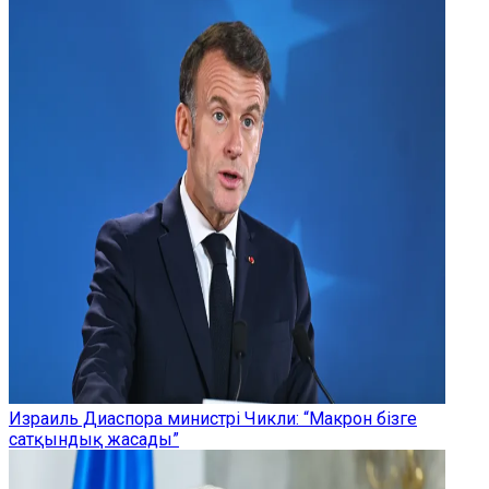
Израиль Диаспора министрі Чикли: “Макрон бізге
сатқындық жасады”