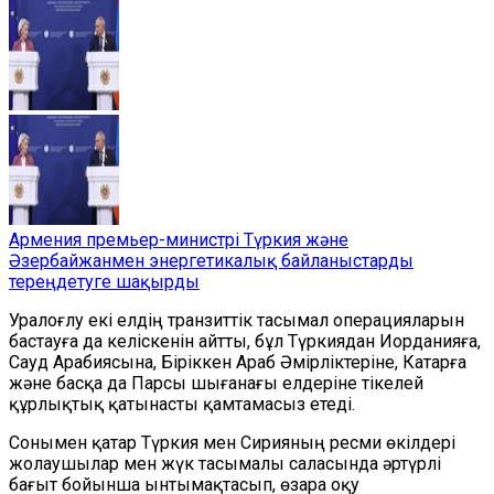
Армения премьер-министрі Түркия және
Әзербайжанмен энергетикалық байланыстарды
тереңдетуге шақырды
Уралоғлу екі елдің транзиттік тасымал операцияларын
бастауға да келіскенін айтты, бұл Түркиядан Иорданияға,
Сауд Арабиясына, Біріккен Араб Әмірліктеріне, Катарға
және басқа да Парсы шығанағы елдеріне тікелей
құрлықтық қатынасты қамтамасыз етеді.
Сонымен қатар Түркия мен Сирияның ресми өкілдері
жолаушылар мен жүк тасымалы саласында әртүрлі
бағыт бойынша ынтымақтасып, өзара оқу