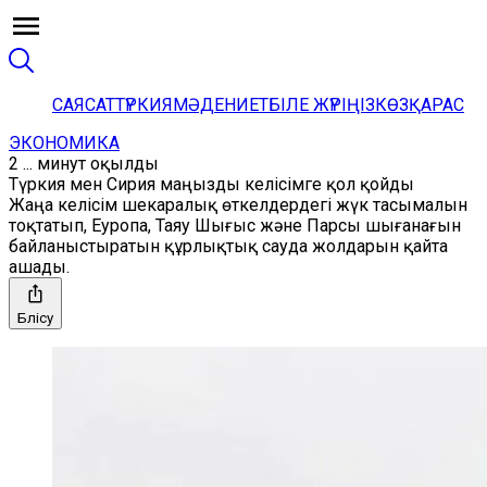
САЯСАТ
ТҮРКИЯ
МӘДЕНИЕТ
БІЛЕ ЖҮРІҢІЗ
КӨЗҚАРАС
ЭКОНОМИКА
2 ... минут оқылды
Түркия мен Сирия маңызды келісімге қол қойды
Жаңа келісім шекаралық өткелдердегі жүк тасымалын
тоқтатып, Еуропа, Таяу Шығыс және Парсы шығанағын
байланыстыратын құрлықтық сауда жолдарын қайта
ашады.
Бөлісу