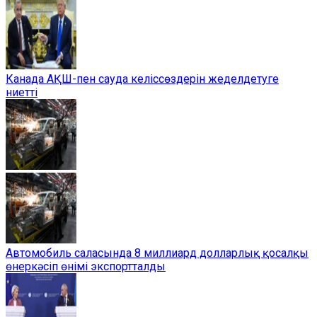
Канада АҚШ-пен сауда келіссөздерін жеделдетуге
ниетті
Автомобиль саласында 8 миллиард долларлық қосалқы
өнеркәсіп өнімі экспортталды