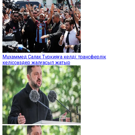
Мұхаммед Салах Түркияға келді: трансферлік
келіссөздер жалғасып жатыр