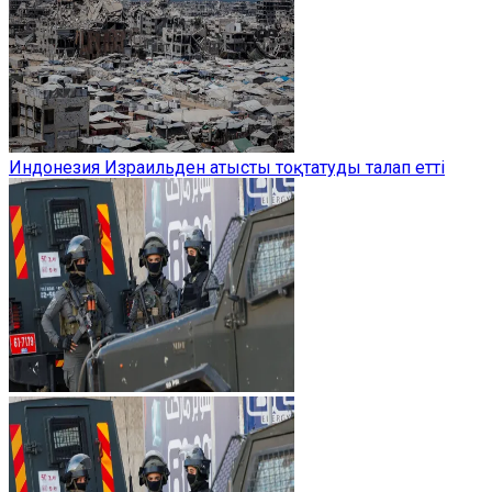
Индонезия Израильден атысты тоқтатуды талап етті