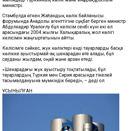
министрі.
Стамбулда өткен Жаһандық көлік байланысы
форумында Анадолы агенттігіне сұқбат берген министр
Абдулкадир Уралоғлу бұл келісім сенбі күні екі ел
арасындағы 2004 жылғы Халықаралық жол көлігі
келісімін жаңғыртатынын айтты.
Келісімге сәйкес, жүк көліктері енді тауарларды басқа
көлікке ауыстырмай-ақ шекарадан өте алады, бұл
сауданы жылдам, оңай және арзан етеді.
«Шекарадағы жүк ауыстыру тоқтатылады, бұл
тауарлардың Түркия мен Сирия арасында тікелей
тасымалдануына мүмкіндік береді», – деді ол.
ҰСЫНЫЛҒАН