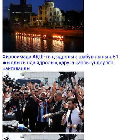
Хиросимада АҚШ-тың ядролық шабуылының 81
жылдығында ядролық қаруға қарсы үндеулер
қайталанды