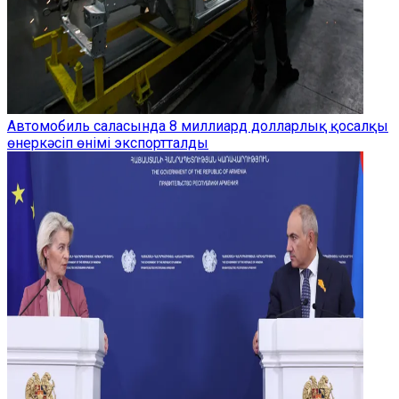
Автомобиль саласында 8 миллиард долларлық қосалқы
өнеркәсіп өнімі экспортталды