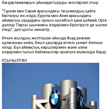
бағдарламаларын ұйымдастыруды жоспарлап отыр.
“Түркия мен Сирия арасындағы тасымалдың қайта
басталуы екі елдің Еуропа мен Азия арасындағы
аймақтық саудадағы орнын нығайтып қана қоймай, Орта
дәлізді Парсы шығанағы елдерімен біріктіруге де ықпал
етеді”, деп қосты министр.
Өткен жылдың желтоқсан айында Асад режимі
құлағаннан кейін, биыл қаңтарда өтпелі үкімет билікке
келді. Бұл аймақтық көршілерімен және әлем
елдерімен тығыз байланыстар орнатуға мүмкіндік берді.
ҰСЫНЫЛҒАН