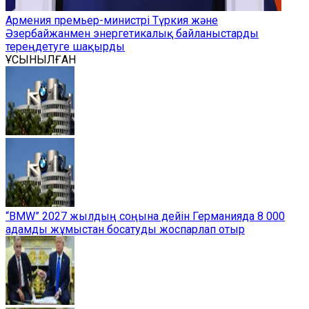
Армения премьер-министрі Түркия және
Әзербайжанмен энергетикалық байланыстарды
тереңдетуге шақырды
ҰСЫНЫЛҒАН
“BMW” 2027 жылдың соңына дейін Германияда 8 000
адамды жұмыстан босатуды жоспарлап отыр