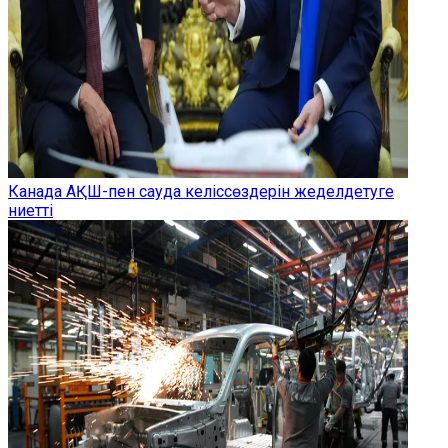
Канада АҚШ-пен сауда келіссөздерін жеделдетуге
ниетті