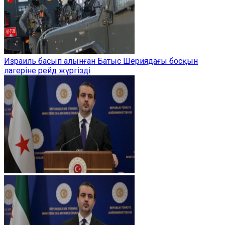
Израиль басып алынған Батыс Шериядағы босқын
лагеріне рейд жүргізді