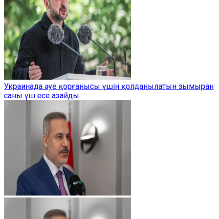
Украинада әуе қорғанысы үшін қолданылатын зымыран
саны үш есе азайды