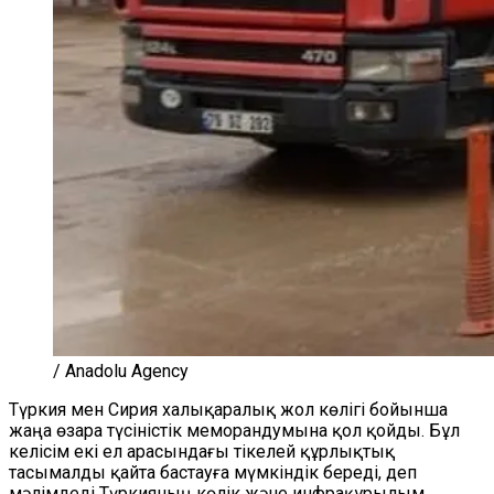
/ Anadolu Agency
Түркия мен Сирия халықаралық жол көлігі бойынша
жаңа өзара түсіністік меморандумына қол қойды. Бұл
келісім екі ел арасындағы тікелей құрлықтық
тасымалды қайта бастауға мүмкіндік береді, деп
мәлімдеді Түркияның көлік және инфрақұрылым