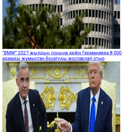
“BMW” 2027 жылдың соңына дейін Германияда 8 000
адамды жұмыстан босатуды жоспарлап отыр