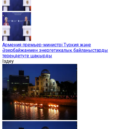
Армения премьер-министрі Түркия және
Әзербайжанмен энергетикалық байланыстарды
тереңдетуге шақырды
Іздеу