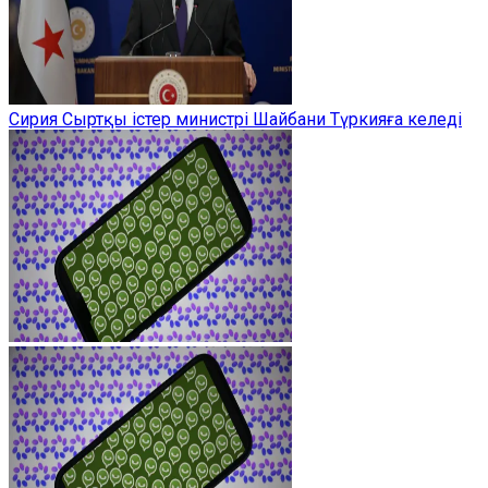
Сирия Сыртқы істер министрі Шайбани Түркияға келеді