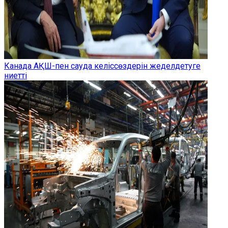
Канада АҚШ-пен сауда келіссөздерін жеделдетуге
ниетті