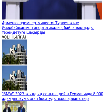
Армения премьер-министрі Түркия және
Әзербайжанмен энергетикалық байланыстарды
тереңдетуге шақырды
ҰСЫНЫЛҒАН
“BMW” 2027 жылдың соңына дейін Германияда 8 000
адамды жұмыстан босатуды жоспарлап отыр