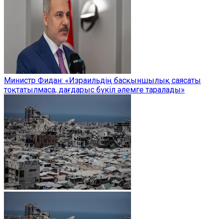
Министр Фидан: «Израильдің басқыншылық саясаты
тоқтатылмаса, дағдарыс бүкіл әлемге таралады»