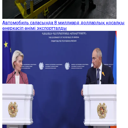
Автомобиль саласында 8 миллиард долларлық қосалқы
өнеркәсіп өнімі экспортталды