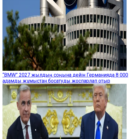
“BMW” 2027 жылдың соңына дейін Германияда 8 000
адамды жұмыстан босатуды жоспарлап отыр