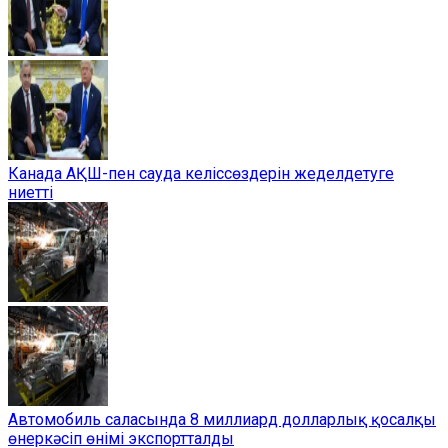
Канада АҚШ-пен сауда келіссөздерін жеделдетуге
ниетті
Автомобиль саласында 8 миллиард долларлық қосалқы
өнеркәсіп өнімі экспортталды