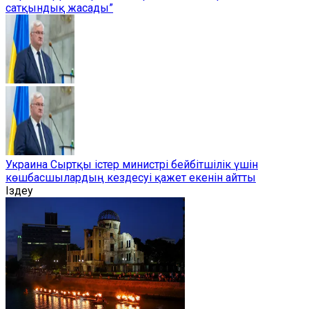
сатқындық жасады”
Украина Сыртқы істер министрі бейбітшілік үшін
көшбасшылардың кездесуі қажет екенін айтты
Іздеу