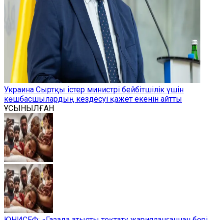
Украина Сыртқы істер министрі бейбітшілік үшін
көшбасшылардың кездесуі қажет екенін айтты
ҰСЫНЫЛҒАН
ЮНИСЕФ: «Газада атысты тоқтату жарияланғаннан бері