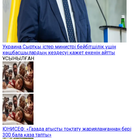
Украина Сыртқы істер министрі бейбітшілік үшін
көшбасшылардың кездесуі қажет екенін айтты
ҰСЫНЫЛҒАН
ЮНИСЕФ: «Газада атысты тоқтату жарияланғаннан бері
300 бала қаза тапты»