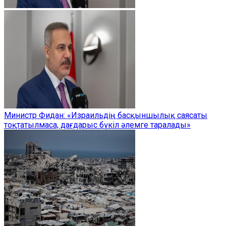
Министр Фидан: «Израильдің басқыншылық саясаты
тоқтатылмаса, дағдарыс бүкіл әлемге таралады»