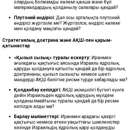
олардың болжамды көлемі қанша және бұл
материалдардың қолданылу салалары қандай?
Плутоний өндірісі:
Дәл осы орталықта плутоний
өндірісі жүргізіле ме? Жүргізілсе, өндіріс көлемі
мен қолдану мақсаты қандай?
Стратегиялық доктрина және АҚШ-пен қарым-
қатынастар
«Қызыл сызық» туралы ескерту:
Иранмен
ағымдағы қақтығыс аясында Израиль ядролық
қаруды қолдануға қатысты қандай да бір ядролық
доктринаны, қызыл сызықты немесе шекті
мәндерді АҚШ билігіне ресми түрде хабарлады ма?
Қолданбау кепілдігі:
АҚШ әкімшілігі бүгінгі күнге
дейін Израильден ядролық қарудың мүлдем
қолданылмайтыны туралы қандай да бір ресми
кепілдік алды ма?
Барлау мәліметтері:
Иранмен арадағы қазіргі
қақтығыс немесе өткен уақыттағы шиеленістер
кезінде Израильдің ядролық қару қолдануды