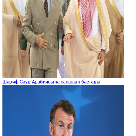
Шариф Сауд Арабиясына сапарын бастады