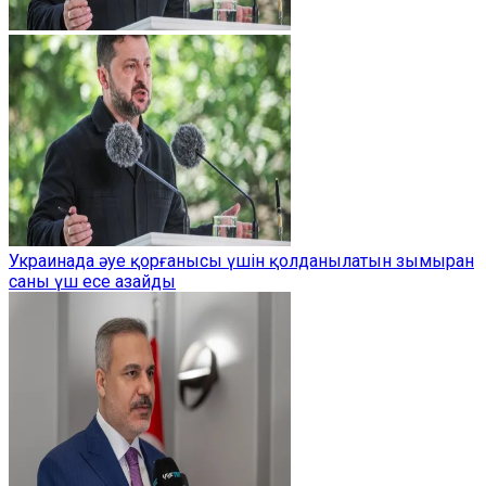
Украинада әуе қорғанысы үшін қолданылатын зымыран
саны үш есе азайды