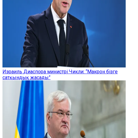
Израиль Диаспора министрі Чикли: “Макрон бізге
сатқындық жасады”