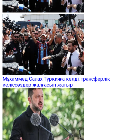
Мұхаммед Салах Түркияға келді: трансферлік
келіссөздер жалғасып жатыр