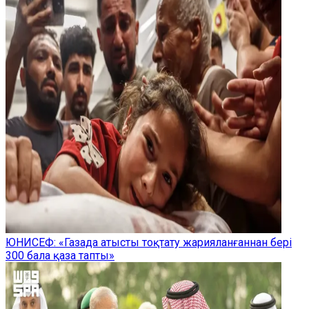
ЮНИСЕФ: «Газада атысты тоқтату жарияланғаннан бері
300 бала қаза тапты»