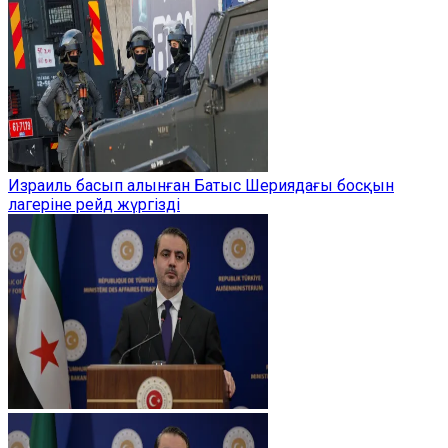
Израиль басып алынған Батыс Шериядағы босқын
лагеріне рейд жүргізді