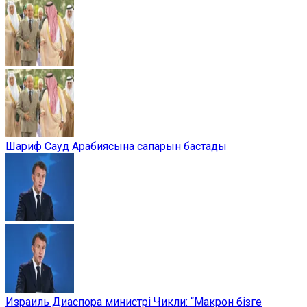
Шариф Сауд Арабиясына сапарын бастады
Израиль Диаспора министрі Чикли: “Макрон бізге