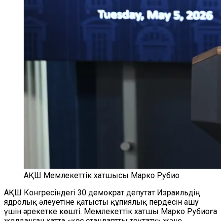
АҚШ Мемлекеттік хатшысы Марко Рубио
АҚШ Конгресіндегі 30 демократ депутат Израильдің
ядролық әлеуетіне қатысты құпиялық пердесін ашу
үшін әрекетке көшті. Мемлекеттік хатшы Марко Рубиоға
жолданған хатта «қос стандартты тоқтату» және