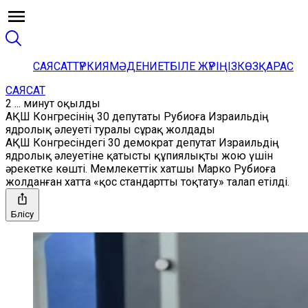
САЯСАТ
ТҮРКИЯ
МӘДЕНИЕТ
БІЛЕ ЖҮРІҢІЗ
КӨЗҚАРАС
САЯСАТ
2 ... минут оқылды
АҚШ Конгресінің 30 депутаты Рубиоға Израильдің
ядролық әлеуеті туралы сұрақ жолдады
АҚШ Конгресіндегі 30 демократ депутат Израильдің
ядролық әлеуетіне қатысты құпиялықты жою үшін
әрекетке көшті. Мемлекеттік хатшы Марко Рубиоға
жолданған хатта «қос стандартты тоқтату» талап етілді.
Бөлісу