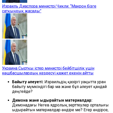
Израиль Диаспора министрі Чикли: “Макрон бізге
сатқындық жасады”
Украина Сыртқы істер министрі бейбітшілік үшін
көшбасшылардың кездесуі қажет екенін айтты
Байыту әлеуеті:
Израильдің қазіргі уақытта уран
байыту мүмкіндігі бар ма және бұл әлеует қандай
деңгейде?
Димона және ыдырайтын материалдар:
Димонадағы Негев ядролық зерттеулер орталығы
ыдырайтын материалдар өндіре ме? Егер өндірсе,