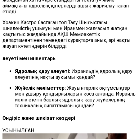
аймақтағы ядролық қатерлерді ашық жариялау талап
етілді.
Хоакин Кастро бастаған топ Таяу Шығыстағы
шиеленістің ушығуы мен Иранмен жалғасып жатқан
қақтығыс жағдайында АҚШ Мемлекеттік
департаментінен төмендегі сұрақтарға анық, әрі нақты
жауап күтетіндерін білдірді.
Әлеуеті мен инвентарь
Ядролық қару әлеуеті:
Израильдің ядролық қару
әлеуетінің нақты ауқымы қандай?
Жүйелік мәліметтер:
Жауынгерлік оқтұмсықтар
мен ұшыру қондырғыларын қоса алғанда, Израиль
иелік ететін барлық ядролық қару жүйелерінің
техникалық сипаттамасы қандай?
Өндіріс және шикізат көздері
ҰСЫНЫЛҒАН