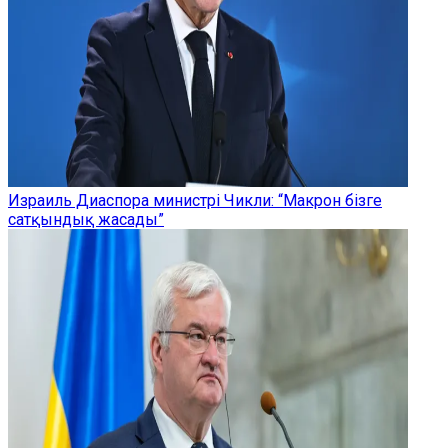
Израиль Диаспора министрі Чикли: “Макрон бізге
сатқындық жасады”