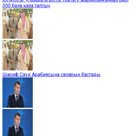
300 бала қаза тапты»
Шариф Сауд Арабиясына сапарын бастады