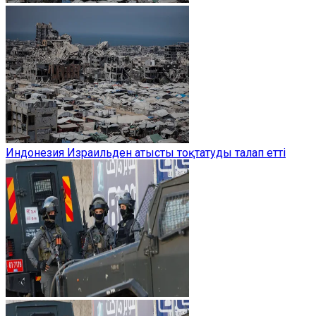
Индонезия Израильден атысты тоқтатуды талап етті