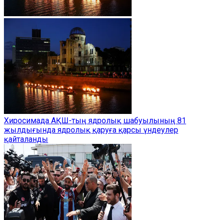
Хиросимада АҚШ-тың ядролық шабуылының 81
жылдығында ядролық қаруға қарсы үндеулер
қайталанды