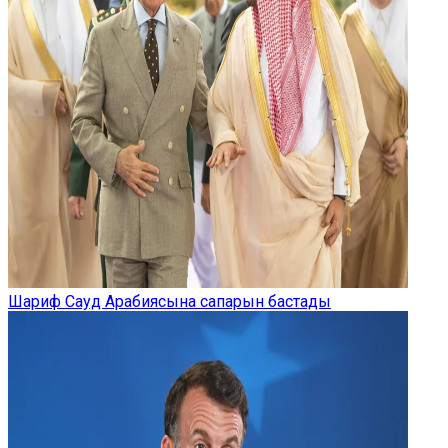
Шариф Сауд Арабиясына сапарын бастады