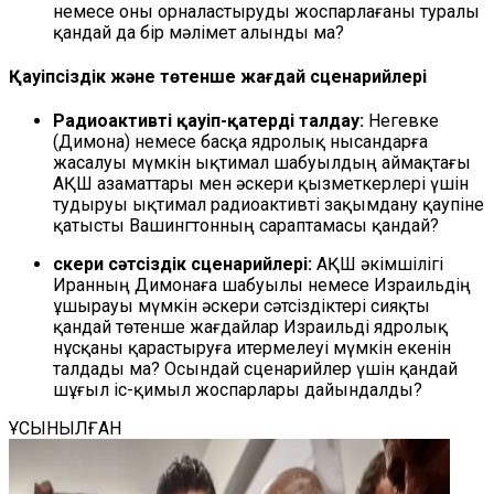
немесе оны орналастыруды жоспарлағаны туралы
қандай да бір мәлімет алынды ма?
Қауіпсіздік және төтенше жағдай сценарийлері
Радиоактивті қауіп-қатерді талдау:
Негевке
(Димона) немесе басқа ядролық нысандарға
жасалуы мүмкін ықтимал шабуылдың аймақтағы
АҚШ азаматтары мен әскери қызметкерлері үшін
тудыруы ықтимал радиоактивті зақымдану қаупіне
қатысты Вашингтонның сараптамасы қандай?
Әскери сәтсіздік сценарийлері:
АҚШ әкімшілігі
Иранның Димонаға шабуылы немесе Израильдің
ұшырауы мүмкін әскери сәтсіздіктері сияқты
қандай төтенше жағдайлар Израильді ядролық
нұсқаны қарастыруға итермелеуі мүмкін екенін
талдады ма? Осындай сценарийлер үшін қандай
шұғыл іс-қимыл жоспарлары дайындалды?
ҰСЫНЫЛҒАН