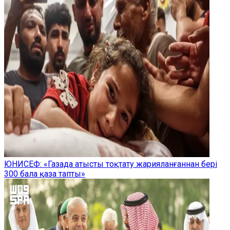
ЮНИСЕФ: «Газада атысты тоқтату жарияланғаннан бері
300 бала қаза тапты»