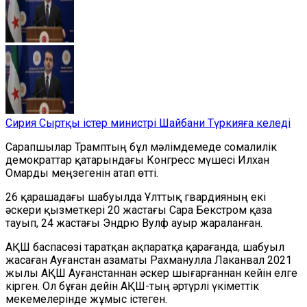
Сирия Сыртқы істер министрі Шайбани Түркияға келеді
Сарапшылар Трамптың бұл мәлімдем
еде
с
омали
лік
демократтар қатарындағы Конгресс мүшесі Илхан
Омарды меңзегенін атап өт
ті.
26 қарашадағы шабуылда Ұлттық гвардияның екі
әскери қызметкері
20 жастағы Сара Бекстром қаза
тауып, 24 жастағы Эндрю Вулф ауыр жараланған.
АҚШ баспасөзі таратқан ақпаратқа қарағанда, шабуыл
жасаған Ауғанстан азаматы Рахманулла Лаканвал 2021
жылы АҚШ Ауғанстаннан әскер шығар
ғаннан
кейін елге
кірген. Ол бұған дейін АҚШ-тың әртүрлі үкіметтік
мекемелерінде
жұмыс істеген.