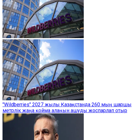
"Wildberries" 2027 жылы Қазақстанда 260 мың шаршы
метрлік жаңа қойма алаңын ашуды жоспарлап отыр