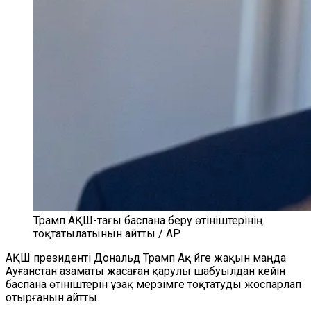
Трамп АҚШ-тағы баспана беру өтініштерінің
тоқтатылатынын айтты / AP
АҚШ президенті Дональд Трамп Ақ
йге жақын маңда
Ауғанстан азаматы жасаған қарулы шабуылдан кейін
баспана өтініштерін ұзақ
мерзімге
тоқтатуды жоспарлап
отырғанын айтты.