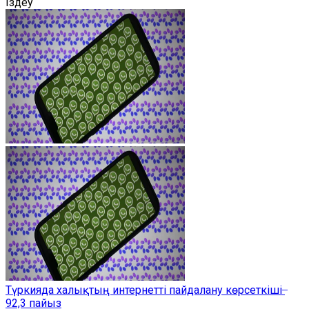
Іздеу
Түркияда халықтың интернетті пайдалану көрсеткіші ̶
92,3 пайыз