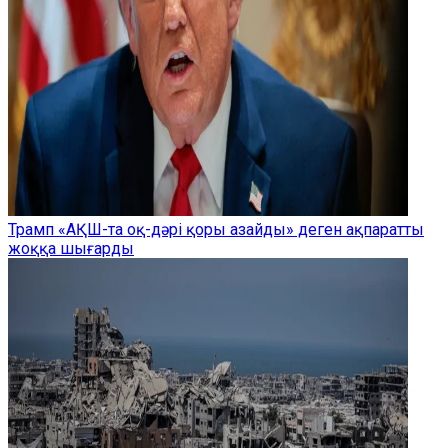
Трамп «АҚШ-та оқ-дәрі қоры азайды» деген ақпаратты
жоққа шығарды