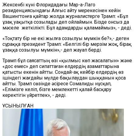
Жексенбі күні Флоридадағы Мар-а-Лаго
резиденциясындағы Алғыс айту мерекесінен кейін
Вашингтонға
қайтар жолда
журналистерге Трамп: «Бұл
ұзақ уақытқа созылады деп ойлаймын. Бізде онсыз да
мәселе жеткілікті. Бұл адамдарды қаламаймыз», - деді.
«
Тоқтату бір не екі жылға созылуы мүмкін бе
?»,-
деген
сұраққа
п
резидент Трамп: «Белгілі бір мерзім жоқ, бірақ
ұзаққа созылуы мүмкін»,
-
деп жауап берді.
Трамп бұл саясаттың өзі «қылмыс
көп жасалатын
» және
«дос емес» деп сипаттаған елдердің азаматтарына
қатысты екенін айтты. Сондай-ақ кейбір елдердің өз
ішіндегі жағдайы мүлде бақылаудан шыққанын қоса
айтты. Трамп сөзінде әсіресе Сомалиды нұсқап
,
«Елімізге келіп, бізге мемлекетті қалай басқару
керектігін үйретпек»,
-
деді.
ҰСЫНЫЛҒАН