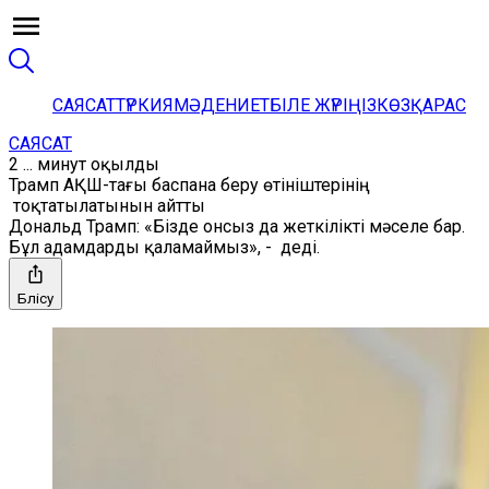
САЯСАТ
ТҮРКИЯ
МӘДЕНИЕТ
БІЛЕ ЖҮРІҢІЗ
КӨЗҚАРАС
САЯСАТ
2 ... минут оқылды
Трамп АҚШ-тағы баспана беру өтініштерінің
тоқтатылатынын айтты
Дональд Трамп: «Бізде онсыз да жеткілікті мәселе бар.
Бұл адамдарды қаламаймыз», - деді.
Бөлісу