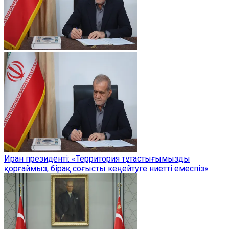
Иран президенті: «Территория тұтастығымызды
қорғаймыз, бірақ соғысты кеңейтуге ниетті емеспіз»