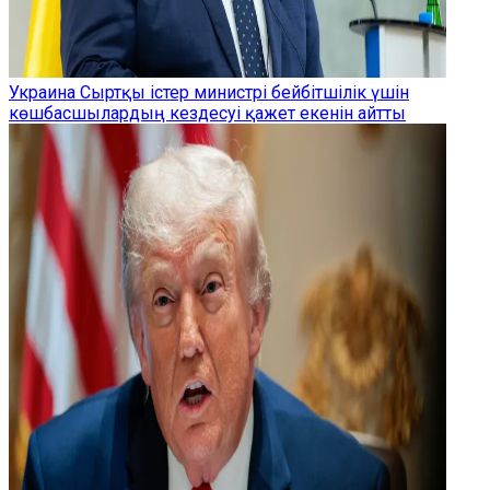
Украина Сыртқы істер министрі бейбітшілік үшін
көшбасшылардың кездесуі қажет екенін айтты