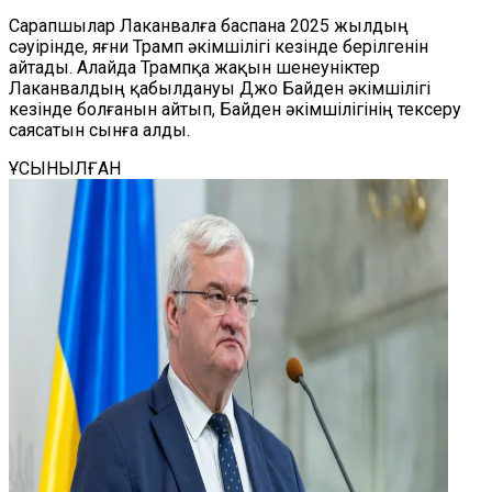
Сарапшылар Лаканвалға баспана 2025 жылдың
сәуірінде, яғни Трамп әкімшілігі кезінде берілгенін
айтады. Алайда Трампқа жақын шенеуніктер
Лаканвалдың қабылдануы Джо Байден әкімшілігі
кезінде болғанын айтып, Байден әкімшілігінің тексеру
саясатын сынға алды.
ҰСЫНЫЛҒАН