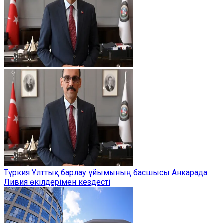
Түркия Ұлттық барлау ұйымының басшысы Анкарада
Ливия өкілдерімен кездесті