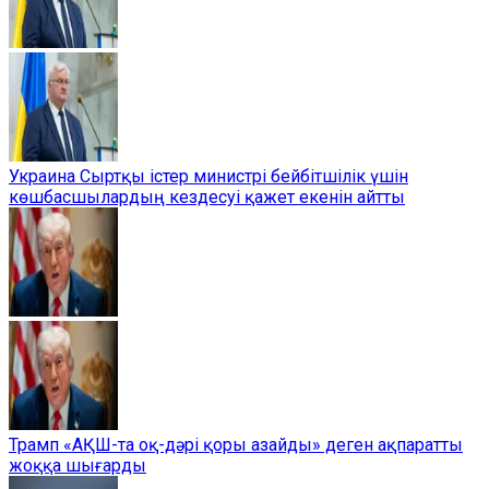
Украина Сыртқы істер министрі бейбітшілік үшін
көшбасшылардың кездесуі қажет екенін айтты
Трамп «АҚШ-та оқ-дәрі қоры азайды» деген ақпаратты
жоққа шығарды