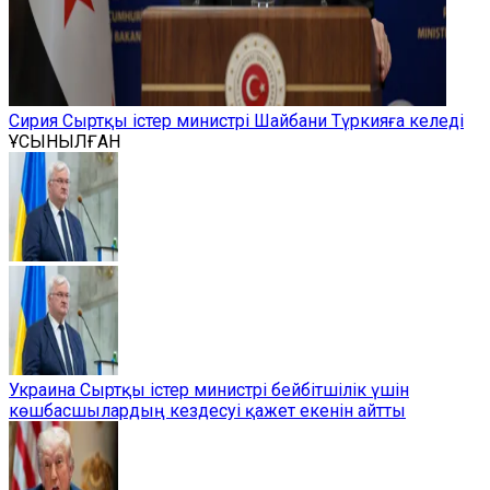
Сирия Сыртқы істер министрі Шайбани Түркияға келеді
ҰСЫНЫЛҒАН
Украина Сыртқы істер министрі бейбітшілік үшін
көшбасшылардың кездесуі қажет екенін айтты