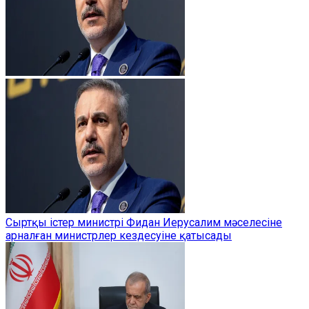
Сыртқы істер министрі Фидан Иерусалим мәселесіне
арналған министрлер кездесуіне қатысады