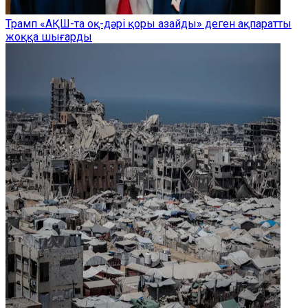
Трамп «АҚШ-та оқ-дәрі қоры азайды» деген ақпаратты
жоққа шығарды