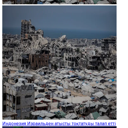
Индонезия Израильден атысты тоқтатуды талап етті