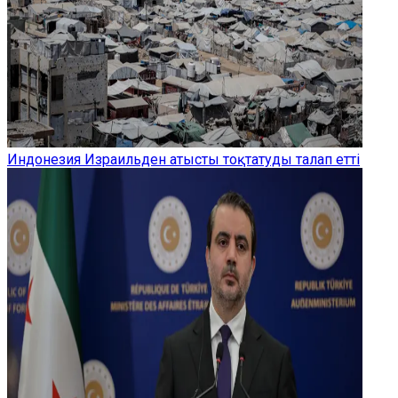
Индонезия Израильден атысты тоқтатуды талап етті