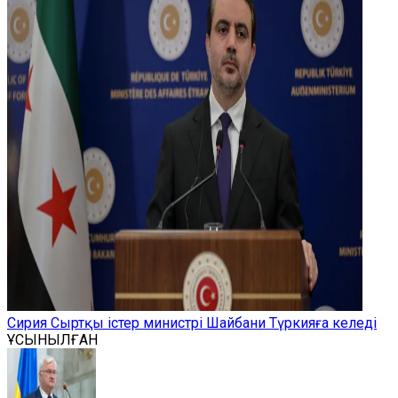
Сирия Сыртқы істер министрі Шайбани Түркияға келеді
ҰСЫНЫЛҒАН