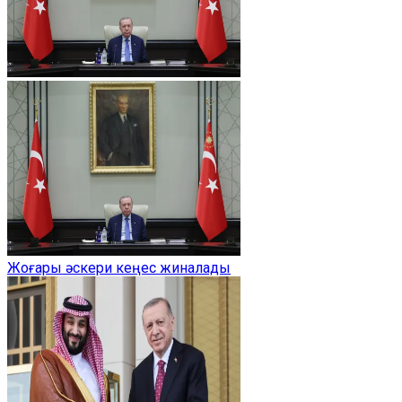
Жоғары әскери кеңес жиналады