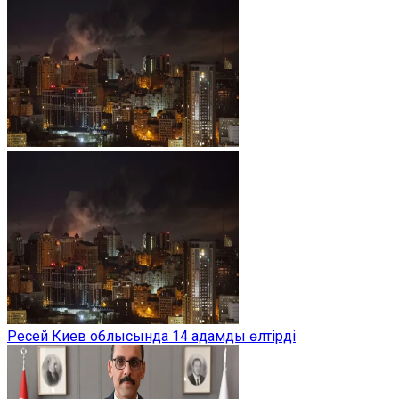
Ресей Киев облысында 14 адамды өлтірді