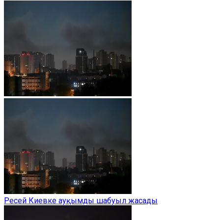
Ресей Киевке ауқымды шабуыл жасады