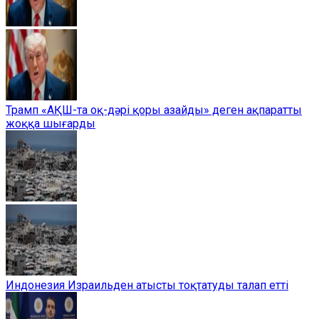
Трамп «АҚШ-та оқ-дәрі қоры азайды» деген ақпаратты
жоққа шығарды
Индонезия Израильден атысты тоқтатуды талап етті