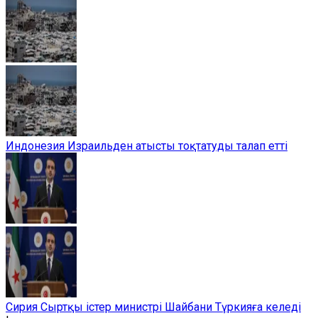
Индонезия Израильден атысты тоқтатуды талап етті
Сирия Сыртқы істер министрі Шайбани Түркияға келеді