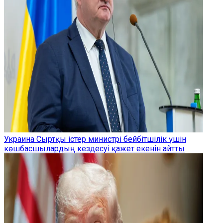
Украина Сыртқы істер министрі бейбітшілік үшін
көшбасшылардың кездесуі қажет екенін айтты