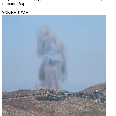
нысаны бар.
ҰСЫНЫЛҒАН