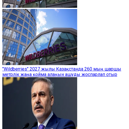
"Wildberries" 2027 жылы Қазақстанда 260 мың шаршы
метрлік жаңа қойма алаңын ашуды жоспарлап отыр