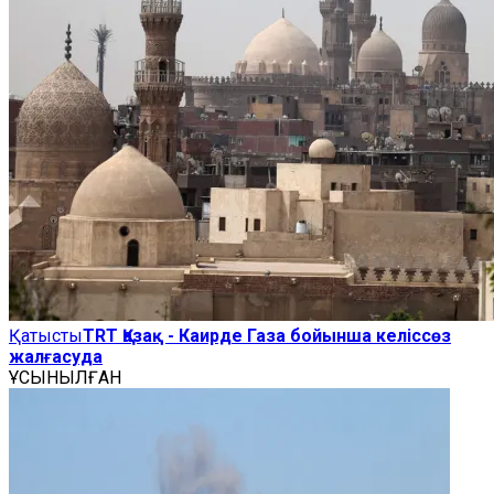
Қатысты
TRT Қазақ - Каирде Газа бойынша келіссөз
жалғасуда
ҰСЫНЫЛҒАН