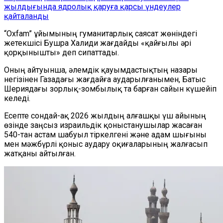
жылдығында ядролық қаруға қарсы үндеулер
қайталанды
“Oxfam” ұйымының гуманитарлық саясат жөніндегі
жетекшісі Бушра Халиди жағдайды «қайғылы әрі
қорқынышты» деп сипаттады.
Оның айтуынша, әлемдік қауымдастықтың назары
негізінен Газадағы жағдайға аударылғанымен, Батыс
Шериядағы зорлық-зомбылық та барған сайын күшейіп
келеді.
Есепте сондай-ақ 2026 жылдың алғашқы үш айының
өзінде заңсыз израильдік қоныстанушылар жасаған
540-тан астам шабуыл тіркелгені және адам шығыны
мен мәжбүрлі қоныс аудару оқиғаларының жалғасып
жатқаны айтылған.