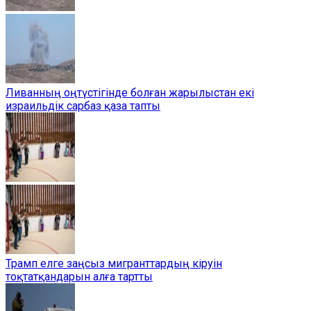
Ливанның оңтүстігінде болған жарылыстан екі
израильдік сарбаз қаза тапты
Трамп елге заңсыз мигранттардың кіруін
тоқтатқандарын алға тартты