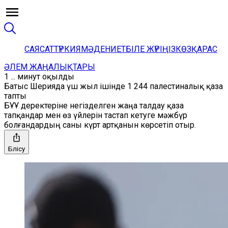
САЯСАТ
ТҮРКИЯ
МӘДЕНИЕТ
БІЛЕ ЖҮРІҢІЗ
КӨЗҚАРАС
ӘЛЕМ ЖАҢАЛЫҚТАРЫ
1 ... минут оқылды
Батыс Шерияда үш жыл ішінде 1 244 палестиналық қаза
тапты
БҰҰ деректеріне негізделген жаңа талдау қаза
тапқандар мен өз үйлерін тастап кетуге мәжбүр
болғандардың саны күрт артқанын көрсетіп отыр.
Бөлісу