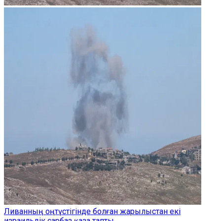
Ливанның оңтүстігінде болған жарылыстан екі
израильдік сарбаз қаза тапты