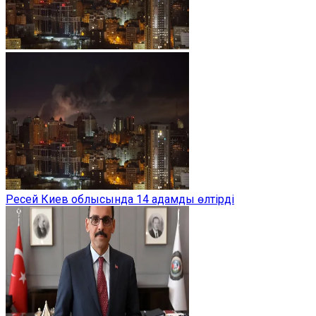
Ресей Киев облысында 14 адамды өлтірді