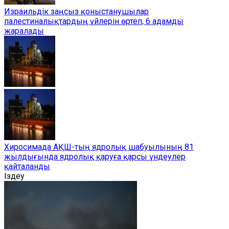
Израильдік заңсыз қоныстанушылар
палестиналықтардың үйлерін өртеп, 6 адамды
жаралады
Хиросимада АҚШ-тың ядролық шабуылының 81
жылдығында ядролық қаруға қарсы үндеулер
қайталанды
Іздеу