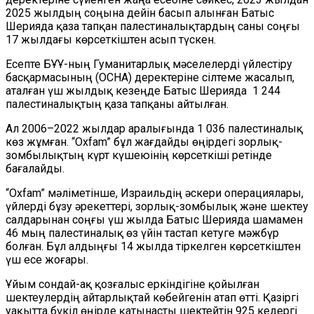
2025 жылдың соңына дейін басып алынған Батыс
Шерияда қаза тапқан палестиналықтардың саны соңғы
17 жылдағы көрсеткіштен асып түскен.
Есепте БҰҰ-ның Гуманитарлық мәселелерді үйлестіру
басқармасының (OCHA) деректеріне сілтеме жасалып,
аталған үш жылдық кезеңде Батыс Шерияда 1 244
палестиналықтың қаза тапқаны айтылған.
Ал 2006–2022 жылдар аралығында 1 036 палестиналық
көз жұмған. “Oxfam” бұл жағдайды өңірдегі зорлық-
зомбылықтың күрт күшеюінің көрсеткіші ретінде
бағалайды.
“Oxfam” мәліметінше, Израильдің әскери операциялары,
үйлерді бұзу әрекеттері, зорлық-зомбылық және шектеу
салдарынан соңғы үш жылда Батыс Шерияда шамамен
46 мың палестиналық өз үйін тастап кетуге мәжбүр
болған. Бұл алдыңғы 14 жылда тіркелген көрсеткіштен
үш есе жоғары.
Ұйым сондай-ақ қозғалыс еркіндігіне қойылған
шектеулердің айтарлықтай көбейгенін атап өтті. Қазіргі
уақытта бүкіл өңірде қатынасты шектейтін 925 кедергі