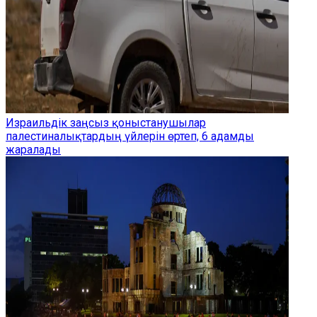
Израильдік заңсыз қоныстанушылар
палестиналықтардың үйлерін өртеп, 6 адамды
жаралады