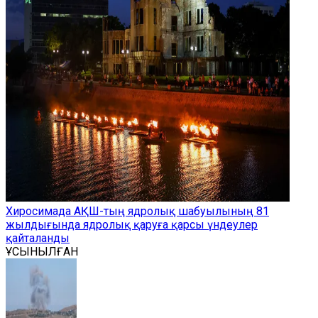
Хиросимада АҚШ-тың ядролық шабуылының 81
жылдығында ядролық қаруға қарсы үндеулер
қайталанды
ҰСЫНЫЛҒАН