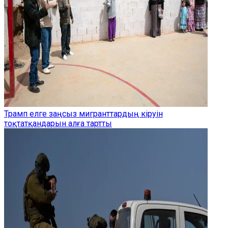
Трамп елге заңсыз мигранттардың кіруін
тоқтатқандарын алға тартты