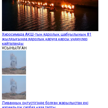
Хиросимада АҚШ-тың ядролық шабуылының 81
жылдығында ядролық қаруға қарсы үндеулер
қайталанды
ҰСЫНЫЛҒАН
Ливанның оңтүстігінде болған жарылыстан екі
израильдік сарбаз қаза тапты