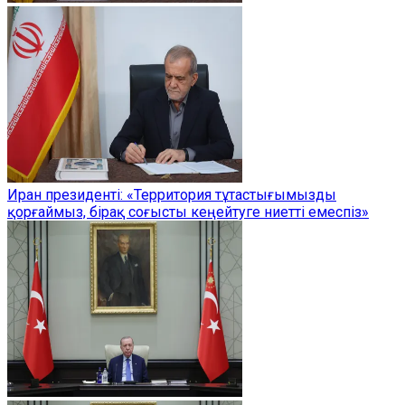
Иран президенті: «Территория тұтастығымызды
қорғаймыз, бірақ соғысты кеңейтуге ниетті емеспіз»