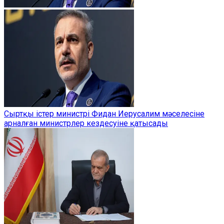
Сыртқы істер министрі Фидан Иерусалим мәселесіне
арналған министрлер кездесуіне қатысады