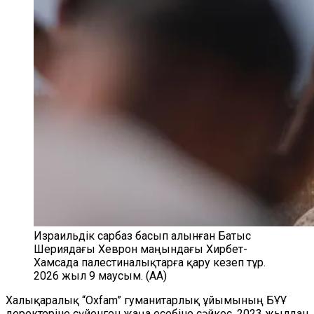
Израильдік сарбаз басып алынған Батыс
Шериядағы Хеврон маңындағы Хирбет-
Хамсада палестиналықтарға қару кезеп тұр.
2026 жыл 9 маусым. (AA)
Халықаралық “Oxfam” гуманитарлық ұйымының БҰҰ
деректеріне сүйенген жаңа есебіне сәйкес, 2023 жылдан