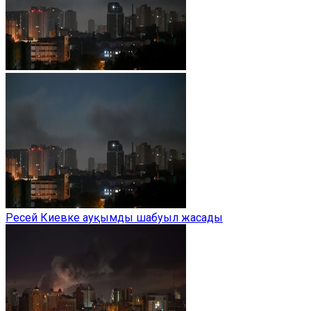
Ресей Киевке ауқымды шабуыл жасады