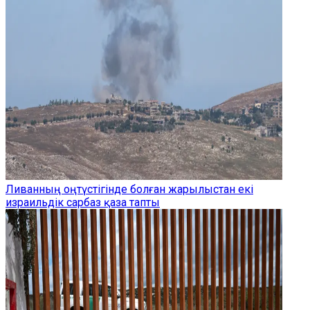
Ливанның оңтүстігінде болған жарылыстан екі
израильдік сарбаз қаза тапты