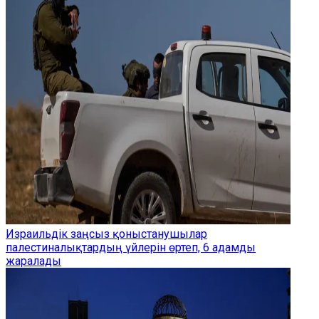
Израильдік заңсыз қоныстанушылар
палестиналықтардың үйлерін өртеп, 6 адамды
жаралады