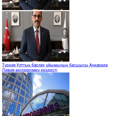
Түркия Ұлттық барлау ұйымының басшысы Анкарада
Ливия өкілдерімен кездесті