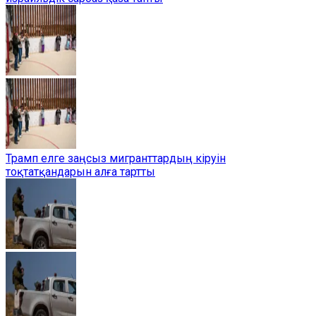
Трамп елге заңсыз мигранттардың кіруін
тоқтатқандарын алға тартты