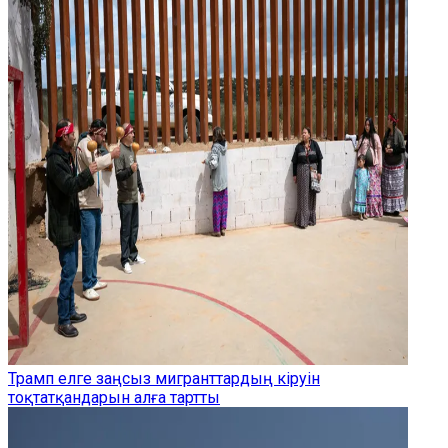
Трамп елге заңсыз мигранттардың кіруін
тоқтатқандарын алға тартты