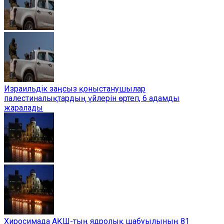
Израильдік заңсыз қоныстанушылар
палестиналықтардың үйлерін өртеп, 6 адамды
жаралады
Хиросимада АҚШ-тың ядролық шабуылының 81