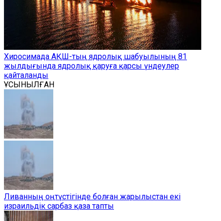
Хиросимада АҚШ-тың ядролық шабуылының 81
жылдығында ядролық қаруға қарсы үндеулер
қайталанды
ҰСЫНЫЛҒАН
Ливанның оңтүстігінде болған жарылыстан екі
израильдік сарбаз қаза тапты