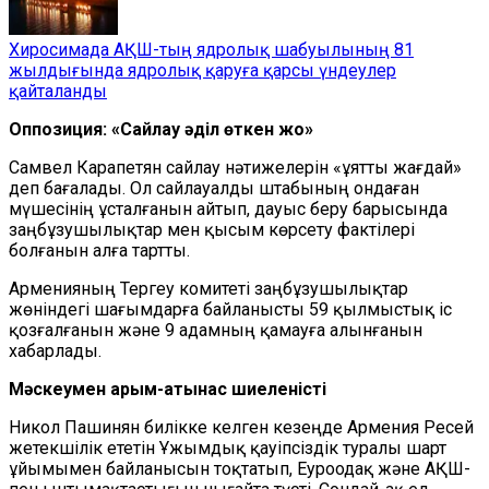
Хиросимада АҚШ-тың ядролық шабуылының 81
жылдығында ядролық қаруға қарсы үндеулер
қайталанды
Оппозиция: «Сайлау әділ өткен жоқ»
Самвел Карапетян сайлау нәтижелерін «ұятты жағдай»
деп бағалады. Ол сайлауалды штабының ондаған
мүшесінің ұсталғанын айтып, дауыс беру барысында
заңбұзушылықтар мен қысым көрсету фактілері
болғанын алға тартты.
Арменияның Тергеу комитеті заңбұзушылықтар
жөніндегі шағымдарға байланысты 59 қылмыстық іс
қозғалғанын және 9 адамның қамауға алынғанын
хабарлады.
Мәскеумен қарым-қатынас шиеленісті
Никол Пашинян билікке келген кезеңде Армения Ресей
жетекшілік ететін Ұжымдық қауіпсіздік туралы шарт
ұйымымен байланысын тоқтатып, Еуроодақ және АҚШ-