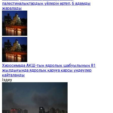
палестиналықтардың үйлерін өртеп, 6 адамды
жаралады
Хиросимада АҚШ-тың ядролық шабуылының 81
жылдығында ядролық қаруға қарсы үндеулер
қайталанды
Іздеу