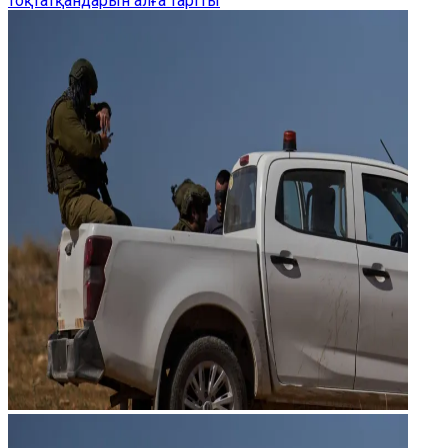
тоқтатқандарын алға тартты