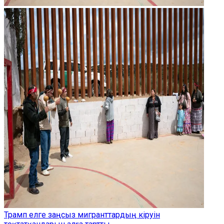
Трамп елге заңсыз мигранттардың кіруін