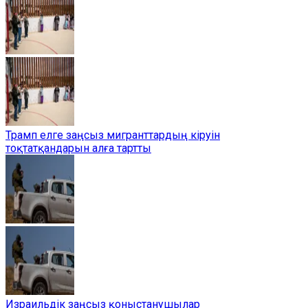
Трамп елге заңсыз мигранттардың кіруін
тоқтатқандарын алға тартты
Израильдік заңсыз қоныстанушылар