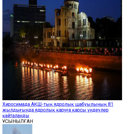
Хиросимада АҚШ-тың ядролық шабуылының 81
жылдығында ядролық қаруға қарсы үндеулер
қайталанды
ҰСЫНЫЛҒАН