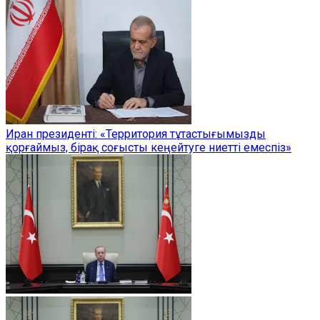
Иран президенті: «Территория тұтастығымызды
қорғаймыз, бірақ соғысты кеңейтуге ниетті емеспіз»