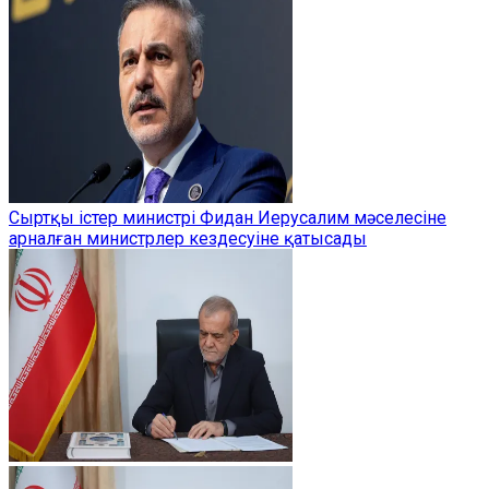
Сыртқы істер министрі Фидан Иерусалим мәселесіне
арналған министрлер кездесуіне қатысады