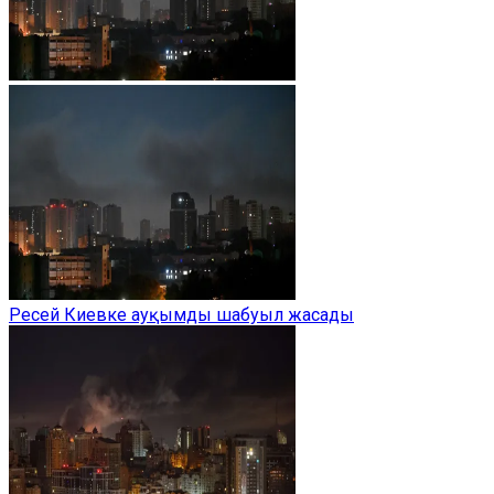
Ресей Киевке ауқымды шабуыл жасады