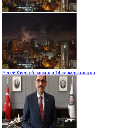
Ресей Киев облысында 14 адамды өлтірді