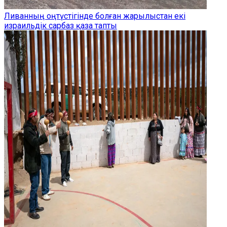
Ливанның оңтүстігінде болған жарылыстан екі
израильдік сарбаз қаза тапты