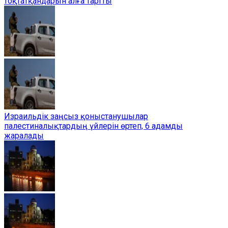
тоқтатқандарын алға тартты
Израильдік заңсыз қоныстанушылар
палестиналықтардың үйлерін өртеп, 6 адамды
жаралады