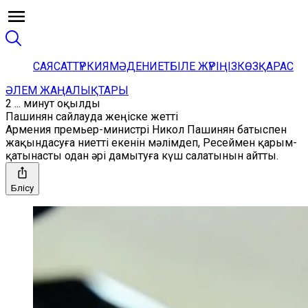
САЯСАТ
ТҮРКИЯ
МӘДЕНИЕТ
БІЛЕ ЖҮРІҢІЗ
КӨЗҚАРАС
ӘЛЕМ ЖАҢАЛЫҚТАРЫ
2 ... минут оқылды
Пашинян сайлауда жеңіске жетті
Армения премьер-министрі Никол Пашинян батыспен
жақындасуға ниетті екенін мәлімдеп, Ресеймен қарым-
қатынасты одан әрі дамытуға күш салатынын айтты.
Бөлісу