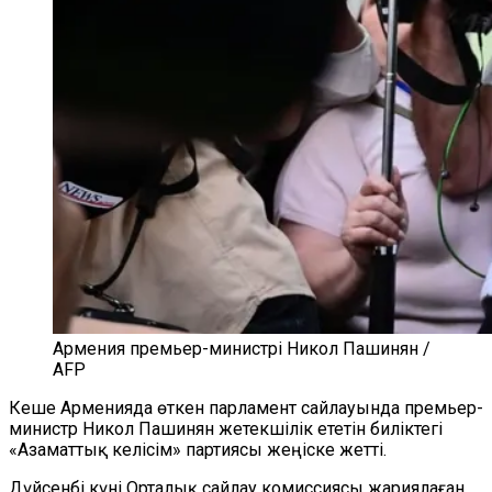
Армения премьер-министрі Никол Пашинян /
AFP
Кеше Арменияда өткен парламент сайлауында премьер-
министр Никол Пашинян жетекшілік ететін биліктегі
«Азаматтық келісім» партиясы жеңіске жетті.
Дүйсенбі күні Орталық сайлау комиссиясы жариялаған