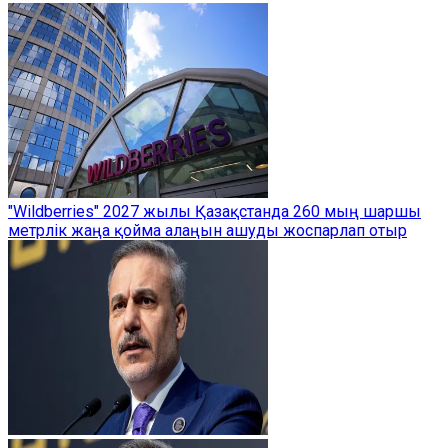
"Wildberries" 2027 жылы Қазақстанда 260 мың шаршы
метрлік жаңа қойма алаңын ашуды жоспарлап отыр