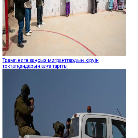
Трамп елге заңсыз мигранттардың кіруін
тоқтатқандарын алға тартты