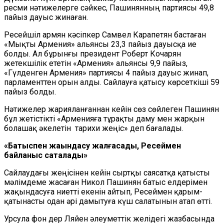
ресми нәтижелерге сәйкес, Пашинянның партиясы 49,8
пайыз дауыс жинаған.
Ресейшіл армян кәсіпкер Самвел Карапетян бастаған
«Мықты Армения» альянсы 23,3 пайыз дауысқа ие
болды. Ал бұрынғы президент Роберт Кочарян
жетекшілік ететін «Армения» альянсы 9,9 пайыз,
«Гүлденген Армения» партиясы 4 пайыз дауыс жинап,
парламенттен орын алды. Сайлауға қатысу көрсеткіші 59
пайыз болды.
Нәтижелер жарияланғаннан кейін сөз сөйлеген Пашинян
бұл жетістікті «Арменияға тұрақты даму мен жарқын
болашақ әкелетін тарихи жеңіс» деп бағалады.
«Батыспен жақындасу жалғасады, Ресеймен
байланыс сақталады»
Сайлаудағы жеңісінен кейін сыртқы саясатқа қатысты
мәлімдеме жасаған Никол Пашинян батыс елдерімен
жақындасуға ниетті екенін айтып, Ресеймен қарым-
қатынасты одан әрі дамытуға күш салатынын атап өтті.
Урсула фон дер Ляйен әлеуметтік желідегі жазбасында