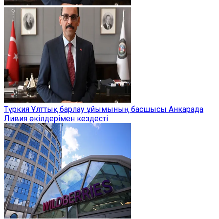
Түркия Ұлттық барлау ұйымының басшысы Анкарада
Ливия өкілдерімен кездесті