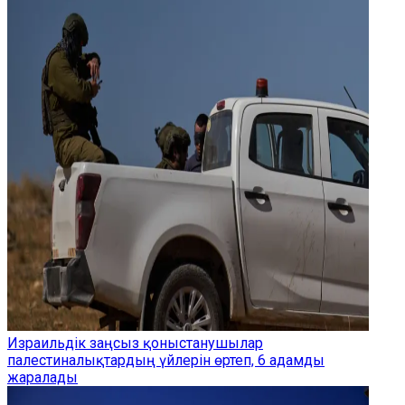
Израильдік заңсыз қоныстанушылар
палестиналықтардың үйлерін өртеп, 6 адамды
жаралады