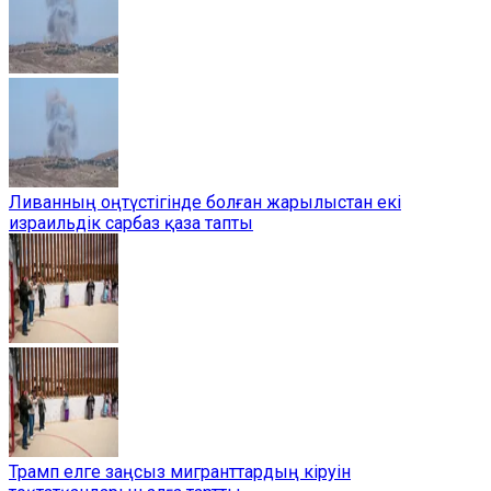
Ливанның оңтүстігінде болған жарылыстан екі
израильдік сарбаз қаза тапты
Трамп елге заңсыз мигранттардың кіруін