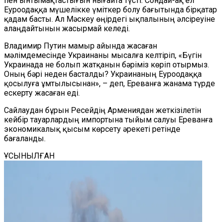
пен ынтымақтастығын нығайта түсті. Сондай-ақ ел
Еуроодаққа мүшелікке үміткер болу бағытында бірқатар
қадам басты. Ал Мәскеу өңірдегі ықпалының әлсіреуіне
алаңдайтынын жасырмай келеді.
Владимир Путин мамыр айында жасаған
мәлімдемесінде Украинаны мысалға келтіріп, «Бүгін
Украинада не болып жатқанын бәріміз көріп отырмыз.
Оның бәрі неден басталды? Украинаның Еуроодаққа
қосылуға ұмтылысынан», – деп, Ереванға жанама түрде
ескерту жасаған еді.
Сайлаудан бұрын Ресейдің Армениядан жеткізілетін
кейбір тауарлардың импортына тыйым салуы Ереванға
экономикалық қысым көрсету әрекеті ретінде
бағаланды.
ҰСЫНЫЛҒАН