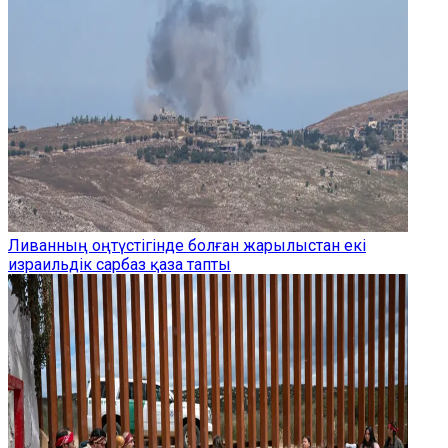
Ливанның оңтүстігінде болған жарылыстан екі
израильдік сарбаз қаза тапты