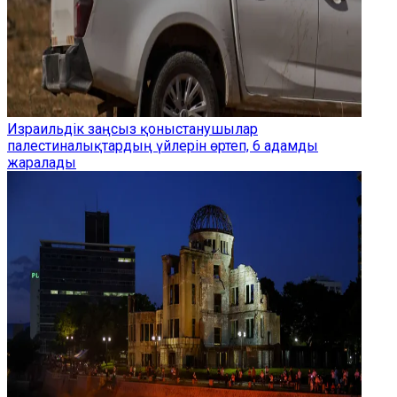
Израильдік заңсыз қоныстанушылар
палестиналықтардың үйлерін өртеп, 6 адамды
жаралады