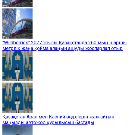
"Wildberries" 2027 жылы Қазақстанда 260 мың шаршы
метрлік жаңа қойма алаңын ашуды жоспарлап отыр
Қазақстан Арал мен Каспий өңірлерін жалғайтын
маңызды автожол құрылысын бастады