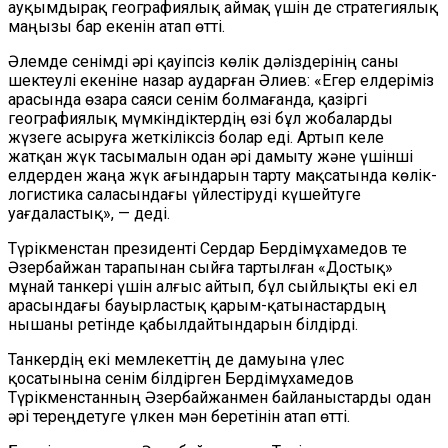
ауқымдырақ географиялық аймақ үшін де стратегиялық
маңызы бар екенін атап өтті.
Әлемде сенімді әрі қауіпсіз көлік дәліздерінің саны
шектеулі екеніне назар аударған Әлиев: «Егер елдеріміз
арасында өзара саяси сенім болмағанда, қазіргі
географиялық мүмкіндіктердің өзі бұл жобаларды
жүзеге асыруға жеткіліксіз болар еді. Артып келе
жатқан жүк тасымалын одан әрі дамыту және үшінші
елдерден жаңа жүк ағындарын тарту мақсатында көлік-
логистика саласындағы үйлестіруді күшейтуге
уағдаластық», — деді.
Түрікменстан президенті Сердар Бердімұхамедов те
Әзербайжан тарапынан сыйға тартылған «Достық»
мұнай танкері үшін алғыс айтып, бұл сыйлықты екі ел
арасындағы бауырластық қарым-қатынастардың
нышаны ретінде қабылдайтындарын білдірді.
Танкердің екі мемлекеттің де дамуына үлес
қосатынына сенім білдірген Бердімұхамедов
Түрікменстанның Әзербайжанмен байланыстарды одан
әрі тереңдетуге үлкен мән беретінін атап өтті.