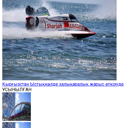
Қырғызстан Ыстықкөлде халықаралық жарыс өткізуде
ҰСЫНЫЛҒАН