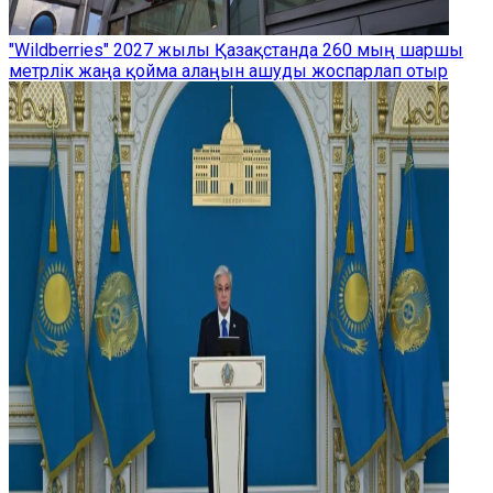
"Wildberries" 2027 жылы Қазақстанда 260 мың шаршы
метрлік жаңа қойма алаңын ашуды жоспарлап отыр