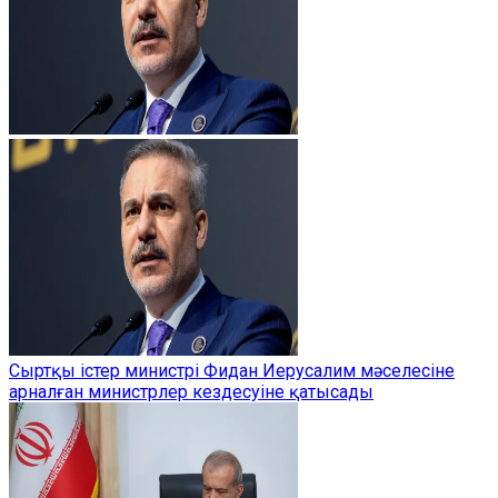
Сыртқы істер министрі Фидан Иерусалим мәселесіне
арналған министрлер кездесуіне қатысады