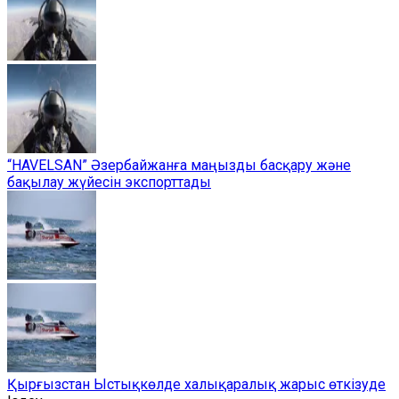
“HAVELSAN” Әзербайжанға маңызды басқару және
бақылау жүйесін экспорттады
Қырғызстан Ыстықкөлде халықаралық жарыс өткізуде