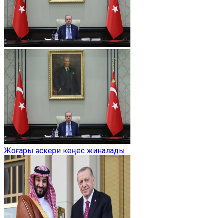
Жоғары әскери кеңес жиналады