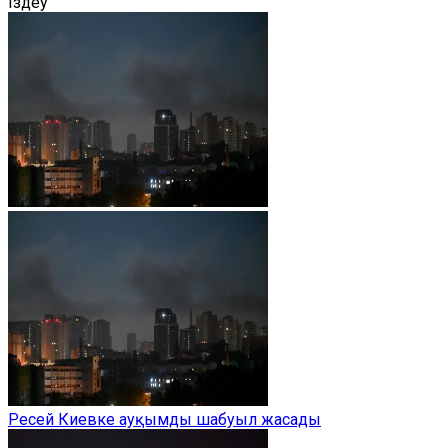
Іздеу
Ресей Киевке ауқымды шабуыл жасады