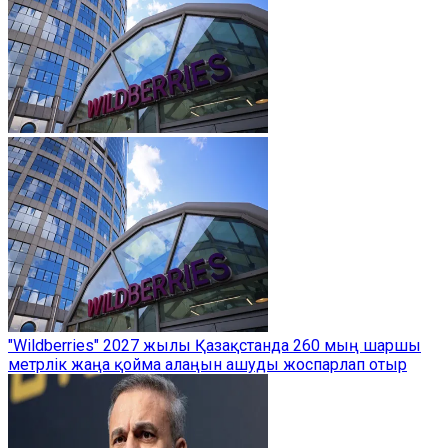
"Wildberries" 2027 жылы Қазақстанда 260 мың шаршы
метрлік жаңа қойма алаңын ашуды жоспарлап отыр