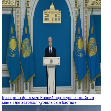
Қазақстан Арал мен Каспий өңірлерін жалғайтын
маңызды автожол құрылысын бастады