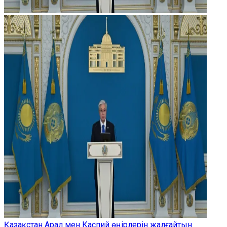
Қазақстан Арал мен Каспий өңірлерін жалғайтын