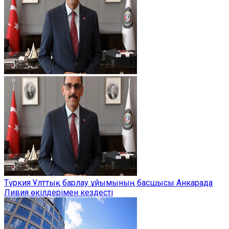
Түркия Ұлттық барлау ұйымының басшысы Анкарада
Ливия өкілдерімен кездесті