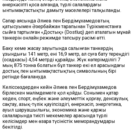
өнеркәсіпті қоса алғанда, түрлі салалардағы
ынтымақтастықты дамыту мәселелері талқыланды.
Сапар аясында Әлиев пен Бердімұхамедовтың
қатысуымен Әзербайжан тарапынан Түрікменстанға
сыйға тартылған «Достық» (Dostluq) деп аталатын мұнай
танкерін онлайн режимде тапсыру рәсімі өтті.
Баку кеме жасау зауытында салынған танкердің
ұзындығы 141 метр, ені 16,9 метр, ал суға бату тереңдігі
(осадкасы) 4,54 метрді құрайды. Жүк көтерімділігі 7
мың 875 тонна болатын бұл танкер екі ел арасындағы
достық пен ынтымақтастықтың символының бірі
ретінде бағалануда.
Келіссөздерден кейін Әлиев пен Бердімұхамедов
бірлескен мәлімдемеге қол қойды. Сонымен қатар
кеден, спорт, еңбек және әлеуметтік қорғау, денсаулық
сақтау, азық-түлік қауіпсіздігі, өнеркәсіп, энергетика,
ауыл шаруашылығы, экономика және қаржы
салаларында тиісті мекемелер арасында түрлі
келісімдер мен өзара түсіністік меморандумдары
бекітілді.