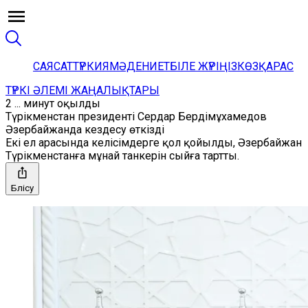
САЯСАТ
ТҮРКИЯ
МӘДЕНИЕТ
БІЛЕ ЖҮРІҢІЗ
КӨЗҚАРАС
ТҮРКІ ӘЛЕМІ ЖАҢАЛЫҚТАРЫ
2 ... минут оқылды
Түрікменстан президенті Сердар Бердімұхамедов
Әзербайжанда кездесу өткізді
Екі ел арасында келісімдерге қол қойылды, Әзербайжан
Түрікменстанға мұнай танкерін сыйға тартты.
Бөлісу