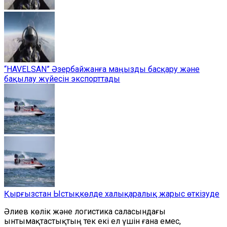
“HAVELSAN” Әзербайжанға маңызды басқару және
бақылау жүйесін экспорттады
Қырғызстан Ыстықкөлде халықаралық жарыс өткізуде
Әлиев көлік және логистика саласындағы
ынтымақтастықтың тек екі ел үшін ғана емес,