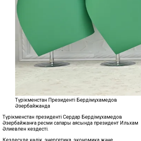
Түрікменстан Президенті Бердімұхамедов
Әзербайжанда
Түрікменстан президенті Сердар Бердімұхамедов
Әзербайжанға ресми сапары аясында президент Ильхам
Әлиевпен кездесті.
Кездесуде көлік, энергетика, экономика және