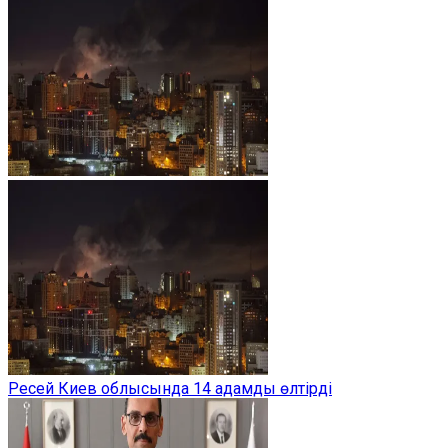
Ресей Киев облысында 14 адамды өлтірді