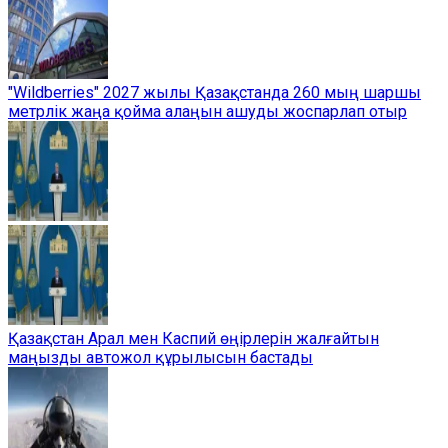
"Wildberries" 2027 жылы Қазақстанда 260 мың шаршы
метрлік жаңа қойма алаңын ашуды жоспарлап отыр
Қазақстан Арал мен Каспий өңірлерін жалғайтын
маңызды автожол құрылысын бастады