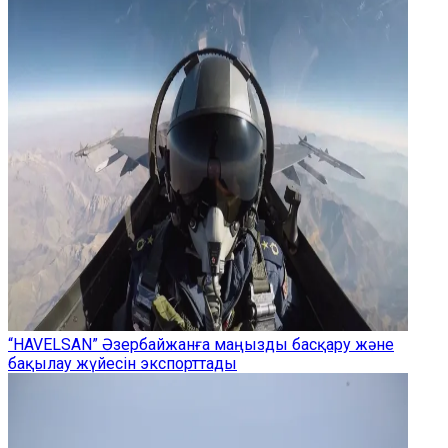
“HAVELSAN” Әзербайжанға маңызды басқару және
бақылау жүйесін экспорттады