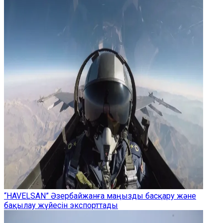
“HAVELSAN” Әзербайжанға маңызды басқару және
бақылау жүйесін экспорттады