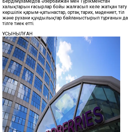
Бердімұхамедов Әзербайжан мен Түрікменстан
халықтарын ғасырлар бойы жалғасып келе жатқан тату
көршілік қарым-қатынастар, ортақ тарих, мәдениет, тіл
және рухани құндылықтар байланыстырып тұрғанын да
тілге тиек етті.
ҰСЫНЫЛҒАН