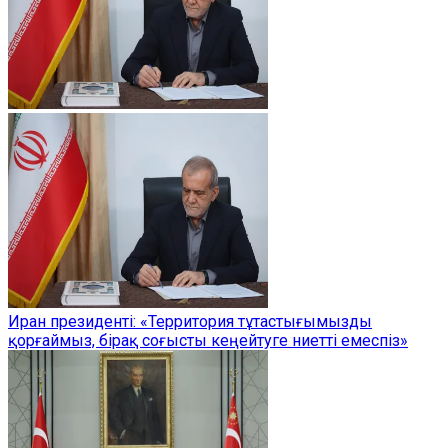
Иран президенті: «Территория тұтастығымызды
қорғаймыз, бірақ соғысты кеңейтуге ниетті емеспіз»