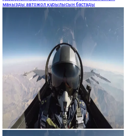
маңызды автожол құрылысын бастады