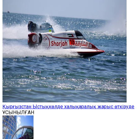
Қырғызстан Ыстықкөлде халықаралық жарыс өткізуде
ҰСЫНЫЛҒАН