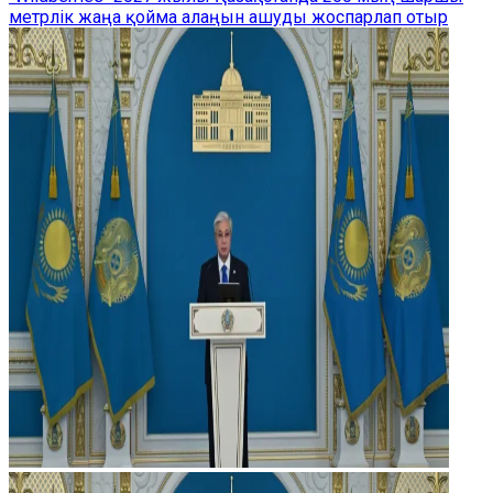
метрлік жаңа қойма алаңын ашуды жоспарлап отыр