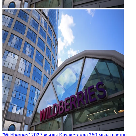
"Wildberries" 2027 жылы Қазақстанда 260 мың шаршы