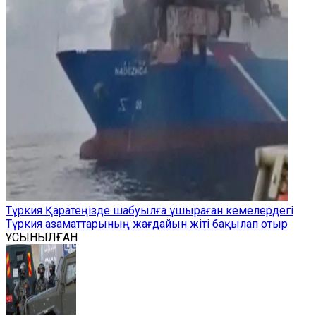
Түркия Қаратеңізде шабуылға ұшыраған кемелердегі
Түркия азаматтарының жағдайын жіті бақылап отыр
ҰСЫНЫЛҒАН