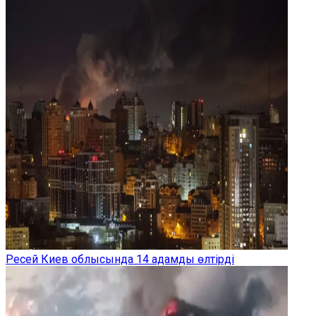
Ресей Киев облысында 14 адамды өлтірді