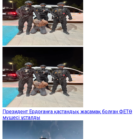
Президент Ердоғанға қастандық жасамақ болған ФЕТӨ
мүшесі ұсталды