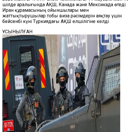
шілде аралығында АҚШ, Канада және Мексикада өтеді.
Иран құрамасының ойыншылары мен
жаттықтырушылар тобы виза рәсімдерін аяқтау үшін
бейсенбі күні Түркиядағы АҚШ елшілігіне келді.
ҰСЫНЫЛҒАН