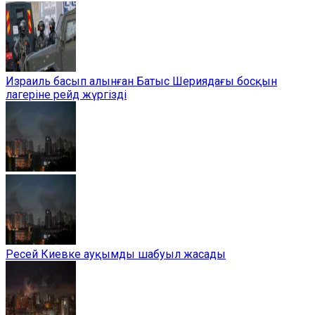
Израиль басып алынған Батыс Шериядағы босқын
лагеріне рейд жүргізді
Ресей Киевке ауқымды шабуыл жасады