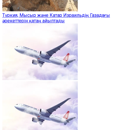
Түркия, Мысыр және Катар Израильдің Газадағы
әрекеттерін қатаң айыптады