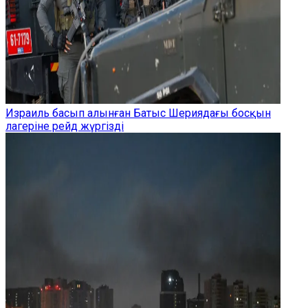
Израиль басып алынған Батыс Шериядағы босқын
лагеріне рейд жүргізді