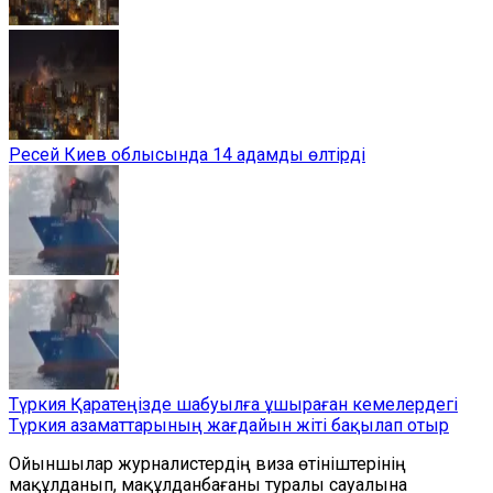
Ресей Киев облысында 14 адамды өлтірді
Түркия Қаратеңізде шабуылға ұшыраған кемелердегі
Түркия азаматтарының жағдайын жіті бақылап отыр
Ойыншылар журналистердің виза өтініштерінің
мақұлданып, мақұлданбағаны туралы сауалына