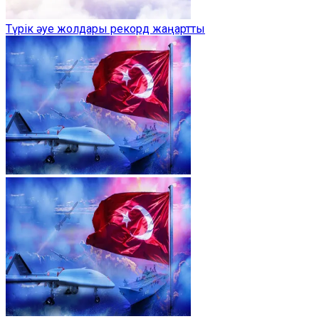
Түрік әуе жолдары рекорд жаңартты