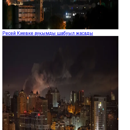
Ресей Киевке ауқымды шабуыл жасады