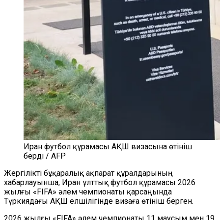
Иран футбол құрамасы АҚШ визасына өтініш
берді / AFP
Жергілікті бұқаралық ақпарат құралдарының
хабарлауынша, Иран ұлттық футбол құрамасы 2026
жылғы «FIFA» әлем чемпионаты қарсаңында
Түркиядағы АҚШ елшілігінде визаға өтініш берген.
2026 жылғы «FIFA» әлем чемпионаты 11 маусым мен 19