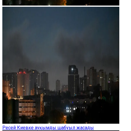
Ресей Киевке ауқымды шабуыл жасады