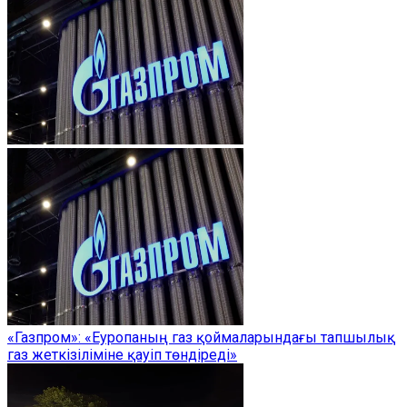
«Газпром»: «Еуропаның газ қоймаларындағы тапшылық
газ жеткізіліміне қауіп төндіреді»