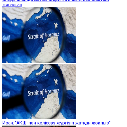
жасалған
Иран: “АҚШ-пен келіссөз жүргізіп жатқан жоқпыз”