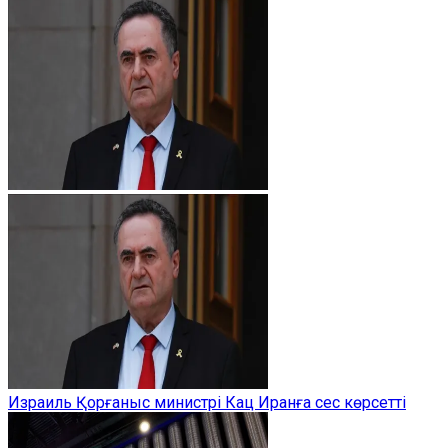
Израиль Қорғаныс министрі Кац Иранға сес көрсетті