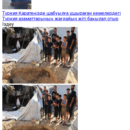
Түркия Қаратеңізде шабуылға ұшыраған кемелердегі
Түркия азаматтарының жағдайын жіті бақылап отыр
Іздеу