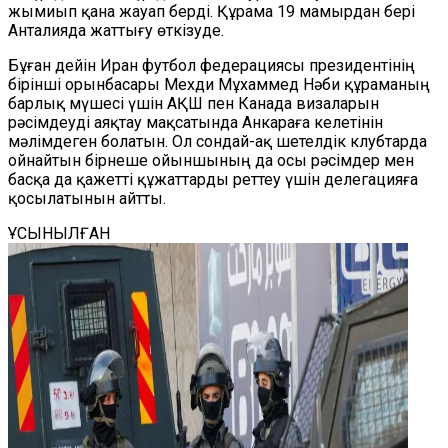
жымиып қана жауап берді. Құрама 19 мамырдан бері
Анталияда жаттығу өткізуде.
Бұған дейін Иран футбол федерациясы президентінің
бірінші орынбасары Мехди Мұхаммед Нәби құраманың
барлық мүшесі үшін АҚШ пен Канада визаларын
рәсімдеуді аяқтау мақсатында Анкараға келетінін
мәлімдеген болатын. Ол сондай-ақ шетелдік клубтарда
ойнайтын бірнеше ойыншының да осы рәсімдер мен
басқа да қажетті құжаттарды реттеу үшін делегацияға
қосылатынын айтты.
ҰСЫНЫЛҒАН