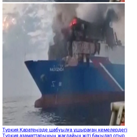
Түркия Қаратеңізде шабуылға ұшыраған кемелердегі
Түркия азаматтарының жағдайын жіті бақылап отыр