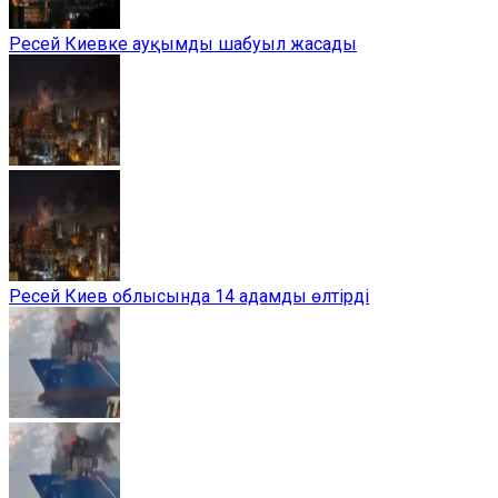
Ресей Киевке ауқымды шабуыл жасады
Ресей Киев облысында 14 адамды өлтірді