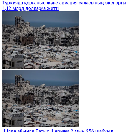
Түркияда қорғаныс және авиация саласының экспорты
1,12 млрд долларға жетті
Шілде айында Батыс Шерияға 2 мың 256 шабуыл