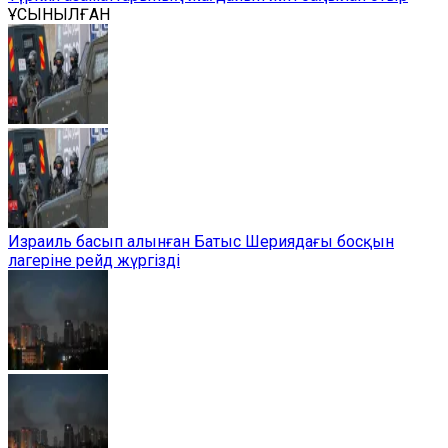
ҰСЫНЫЛҒАН
Израиль басып алынған Батыс Шериядағы босқын
лагеріне рейд жүргізді