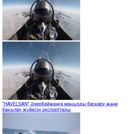
“HAVELSAN” Әзербайжанға маңызды басқару және
бақылау жүйесін экспорттады