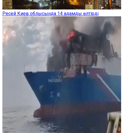
Ресей Киев облысында 14 адамды өлтірді