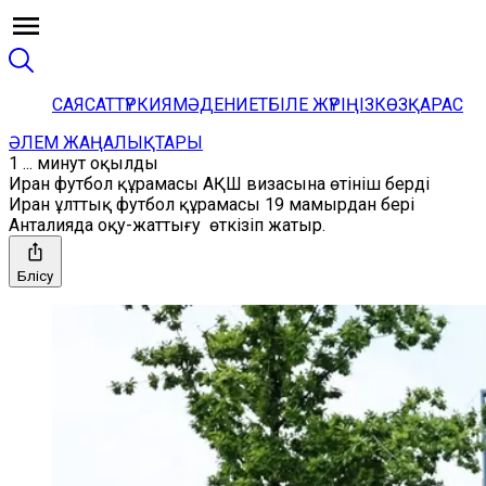
САЯСАТ
ТҮРКИЯ
МӘДЕНИЕТ
БІЛЕ ЖҮРІҢІЗ
КӨЗҚАРАС
ӘЛЕМ ЖАҢАЛЫҚТАРЫ
1 ... минут оқылды
Иран футбол құрамасы АҚШ визасына өтініш берді
Иран ұлттық футбол құрамасы 19 мамырдан бері
Анталияда оқу-жаттығу өткізіп жатыр.
Бөлісу