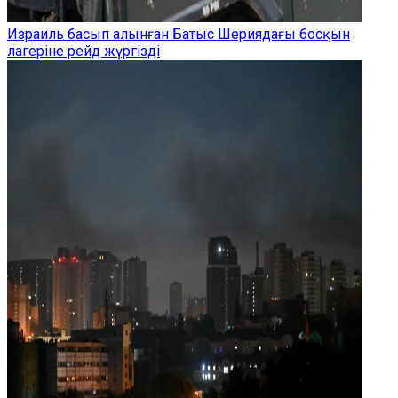
Израиль басып алынған Батыс Шериядағы босқын
лагеріне рейд жүргізді