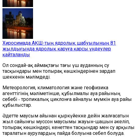
Хиросимада АҚШ-тың ядролық шабуылының 81
жылдығында ядролық қаруға қарсы үндеулер
қайталанды
Ол сондай-ақ аймақтағы тағы үш ауданның су
тасқындары мен топырақ көшкіндерінен зардап
шеккенін мәлімдеді.
Метеорология, климатология және геофизика
агенттігінің мәліметінше, құбылмалы ауа райының
себебі ˗ тропикалық циклонға айналуы мүмкін ауа райы
құбылыстар.
Әдетте маусым айынан қыркүйекке дейін жалғасатын
жыл сайынғы муссон маусымы жауын-шашын әкеліп,
топырақ көшкіндері, кенеттен тасқындар мен су арқылы
таралатын аурулардың пайда болуына себеп болуда.