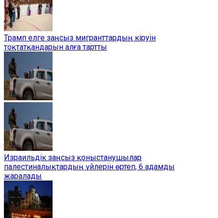
Трамп елге заңсыз мигранттардың кіруін
тоқтатқандарын алға тартты
Израильдік заңсыз қоныстанушылар
палестиналықтардың үйлерін өртеп, 6 адамды
жаралады