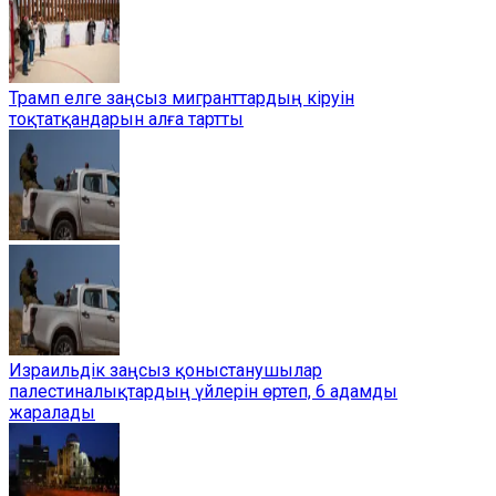
Трамп елге заңсыз мигранттардың кіруін
тоқтатқандарын алға тартты
Израильдік заңсыз қоныстанушылар
палестиналықтардың үйлерін өртеп, 6 адамды
жаралады