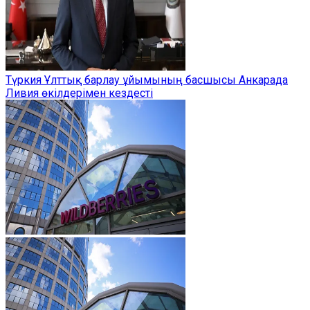
Түркия Ұлттық барлау ұйымының басшысы Анкарада
Ливия өкілдерімен кездесті