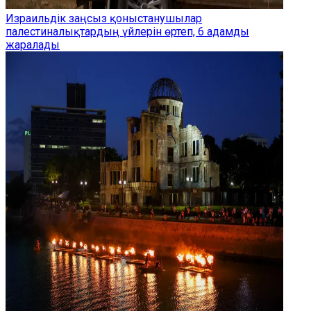
Израильдік заңсыз қоныстанушылар
палестиналықтардың үйлерін өртеп, 6 адамды
жаралады