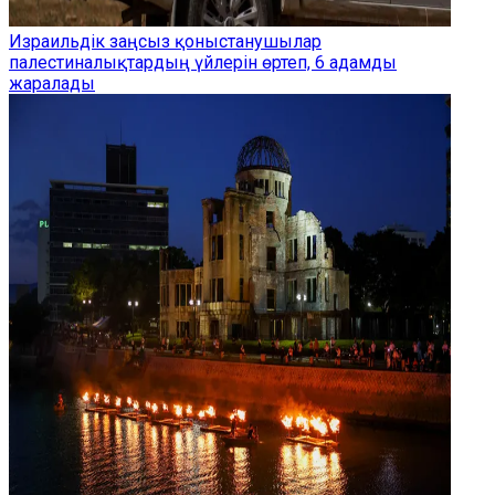
Израильдік заңсыз қоныстанушылар
палестиналықтардың үйлерін өртеп, 6 адамды
жаралады