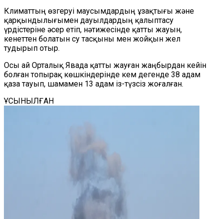
Климаттың өзгеруі маусымдардың ұзақтығы және
қарқындылығымен дауылдардың қалыптасу
үрдістеріне әсер етіп, нәтижесінде қатты жауын,
кенеттен болатын су тасқыны мен жойқын жел
тудырып отыр.
Осы ай Орталық Явада қатты жауған жаңбырдан кейін
болған топырақ көшкіндерінде кем дегенде 38 адам
қаза тауып, шамамен 13 адам із-түзсіз жоғалған.
ҰСЫНЫЛҒАН