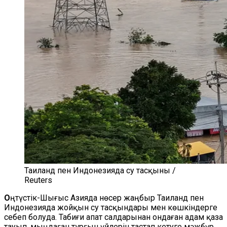
Таиланд пен Индонезияда су тасқыны /
Reuters
О
ңтүстік-Шығыс Азияда нөсер жаңбыр Таиланд пен
Индонезияда жойқын су тасқындары мен көшкіндерге
себеп болуда. Табиғи апат салдарынан ондаған адам қаза
тауып, мыңдаған тұрғын үйлерін тастап кетуге мәжбүр