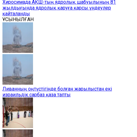
Хиросимада АҚШ-тың ядролық шабуылының 81
жылдығында ядролық қаруға қарсы үндеулер
қайталанды
ҰСЫНЫЛҒАН
Ливанның оңтүстігінде болған жарылыстан екі
израильдік сарбаз қаза тапты