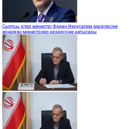
Сыртқы істер министрі Фидан Иерусалим мәселесіне
арналған министрлер кездесуіне қатысады