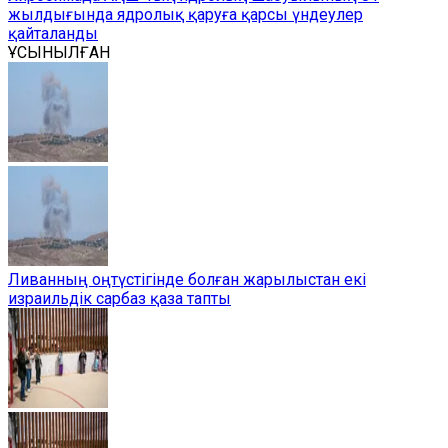
жылдығында ядролық қаруға қарсы үндеулер
қайталанды
ҰСЫНЫЛҒАН
Ливанның оңтүстігінде болған жарылыстан екі
израильдік сарбаз қаза тапты