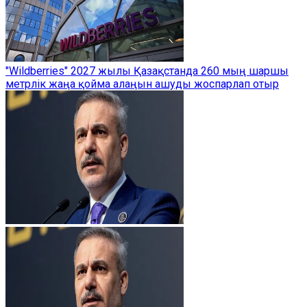
"Wildberries" 2027 жылы Қазақстанда 260 мың шаршы
метрлік жаңа қойма алаңын ашуды жоспарлап отыр