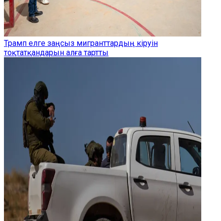
Трамп елге заңсыз мигранттардың кіруін
тоқтатқандарын алға тартты