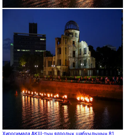
Хиросимада АҚШ-тың ядролық шабуылының 81