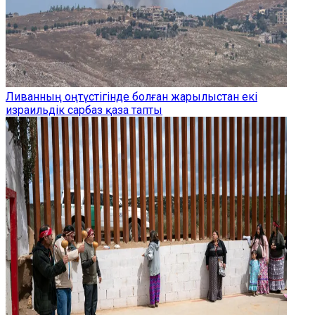
Ливанның оңтүстігінде болған жарылыстан екі
израильдік сарбаз қаза тапты