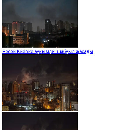
Ресей Киевке ауқымды шабуыл жасады