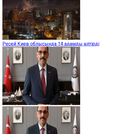
Ресей Киев облысында 14 адамды өлтірді