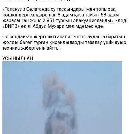
«Тапанули Селатанда су тасқындары мен топырақ
көшкіндері салдарынан 8 адам қаза тауып, 58 адам
жараланған және 2 851 тұрғын эвакуацияланды», -деді
«BNPB» өкілі Абдул Мухари мәлімдемесінде.
Ол сондай-ақ жергілікті апат агенттігі ауданға баратын
жолды бөгеп тұрған қирандыларды тазалау үшін ауыр
техника жібергенін айтты.
ҰСЫНЫЛҒАН