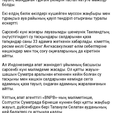
болды.
Екі елдің билік өкілдері күшейген муссон жаңбыры мен
тұрақсыз ауа райының қауіп төндіріп отырғаны туралы
ескертті.
Сәрсенбі күні жоғары лауазымды шенеунік Таиландтың
оңтүстігіндегі су тасқындары салдарынан қаза
тапқандар саны 33 адамға жеткенін хабарлады. Үкіметтің
ресми өкілі Сирипонг Ангкасакулкиат өлім себептеріне
көшкіндер мен тоқ соғу оқиғаларының да кіретінін
айтты.
Ал Индонезияда апат жөніндегі ұйымның басшысы
сәрсенбі күні мәлімдеме жасады. Ол қатты жауын-
шашын Суматра аралынан өткеннен кейін болған су
тасқыны мен көшкін салдарынан кемінде сегіз
адамның қаза тауып, ондаған адамның жараланғанын
айтты.
Ұлттық апат агенттігі «BNPB»-ның мәліметінше,
Солтүстік Суматрада бірнеше күннен бері қатты жаңбыр
жауып, дүйсенбіден бері Тапанули Селатан ауданының
кей бөліктері су астында қалды.