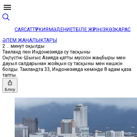
САЯСАТ
ТҮРКИЯ
МӘДЕНИЕТ
БІЛЕ ЖҮРІҢІЗ
КӨЗҚАРАС
ӘЛЕМ ЖАҢАЛЫҚТАРЫ
2 ... минут оқылды
Таиланд пен Индонезияда су тасқыны
Оңтүстік-Шығыс Азияда қатты муссон жаңбыры мен
дауыл салдарынан жойқын су тасқыны мен көшкін
болды. Таиландта 33, Индонезияда кемінде 8 адам қаза
тапты.
Бөлісу