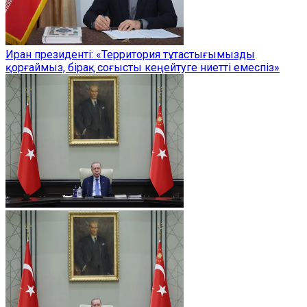
Иран президенті: «Территория тұтастығымызды
қорғаймыз, бірақ соғысты кеңейтуге ниетті емеспіз»