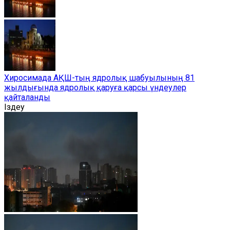
Хиросимада АҚШ-тың ядролық шабуылының 81
жылдығында ядролық қаруға қарсы үндеулер
қайталанды
Іздеу