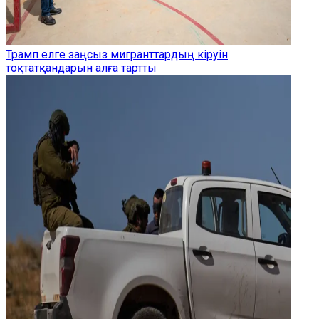
Трамп елге заңсыз мигранттардың кіруін
тоқтатқандарын алға тартты