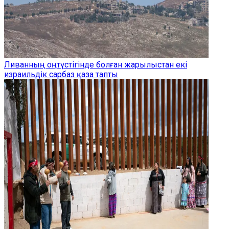
Ливанның оңтүстігінде болған жарылыстан екі
израильдік сарбаз қаза тапты