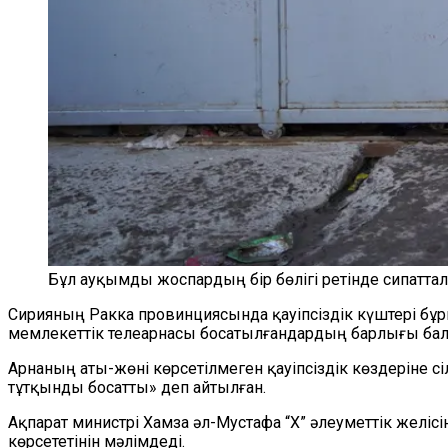
Бұл ауқымды жоспардың бір бөлігі ретінде сипатталд
Сирияның Ракка провинциясында қауіпсіздік күштері бұр
мемлекеттік телеарнасы босатылғандардың барлығы бала
Арнаның аты-жөні көрсетілмеген қауіпсіздік көздеріне сі
тұтқынды босатты» деп айтылған.
Ақпарат министрі Хамза әл-Мустафа “X” әлеуметтік желі
көрсететінін мәлімдеді.