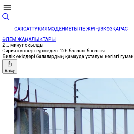
САЯСАТ
ТҮРКИЯ
МӘДЕНИЕТ
БІЛЕ ЖҮРІҢІЗ
КӨЗҚАРАС
ӘЛЕМ ЖАҢАЛЫҚТАРЫ
2 ... минут оқылды
Сирия күштері түрмедегі 126 баланы босатты
Билік өкілдері балалардың қамауда ұсталуы негізгі гума
Бөлісу