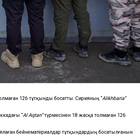
олмаған 126 тұтқынды босатты. Сирияның “
Alikhbaria”
аккадағы “
Al Aqtan”
түрмесінен 18 жасқа толмаған 126
жариялаған бейнематериалдар тұтқындардың босатылғанын