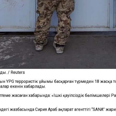
ы. / Reuters
ын YPG террористік ұйымы басқарған түрмеден 18 жасқа т
лар екенін хабарлады.
лтеме жасаған хабарында: «Ішкі қауіпсіздік бөлімшелері Р
сіндегі жазбасында Сирия Араб ақпарат агенттігі “SANA” 