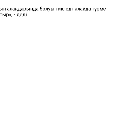
ын алаңдарында болуы тиіс еді, алайда түрме
р», - деді.