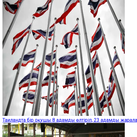
Таиландта бір оқушы 8 адамды өлтіріп, 23 адамды жарал