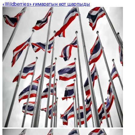
«Wildberries» ғимаратын өрт шарпыды