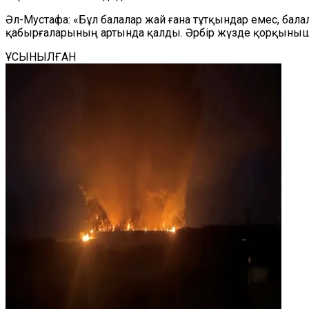
Әл-Мустафа: «Бұл балалар жай ғана тұтқындар емес, бал
қабырғаларының артында қалды. Әрбір жүзде қорқыныш, 
ҰСЫНЫЛҒАН