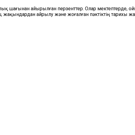
алық шағынан айырылған перзенттер. Олар мектептерде, ой
жақындардан айрылу және жоғалған пәктіктің тарихы жаты