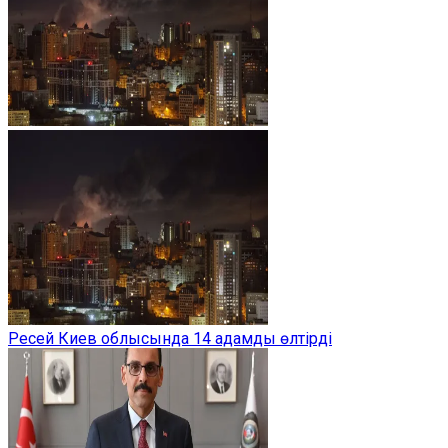
Ресей Киев облысында 14 адамды өлтірді