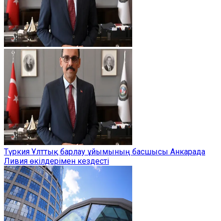
Түркия Ұлттық барлау ұйымының басшысы Анкарада
Ливия өкілдерімен кездесті