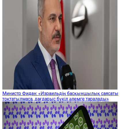
Министр Фидан: «Израильдің басқыншылық саясаты
тоқтатылмаса, дағдарыс бүкіл әлемге таралады»