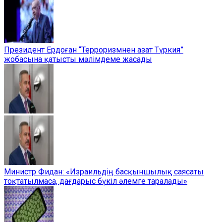
Президент Ердоған “Терроризмнен азат Түркия”
жобасына қатысты мәлімдеме жасады
Министр Фидан: «Израильдің басқыншылық саясаты
тоқтатылмаса, дағдарыс бүкіл әлемге таралады»