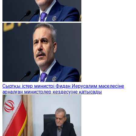
Сыртқы істер министрі Фидан Иерусалим мәселесіне
арналған министрлер кездесуіне қатысады