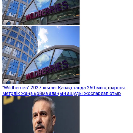
"Wildberries" 2027 жылы Қазақстанда 260 мың шаршы
метрлік жаңа қойма алаңын ашуды жоспарлап отыр