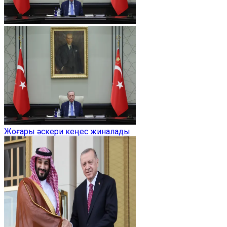
Жоғары әскери кеңес жиналады