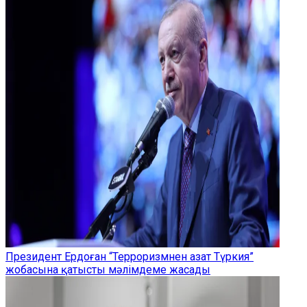
Президент Ердоған “Терроризмнен азат Түркия”
жобасына қатысты мәлімдеме жасады