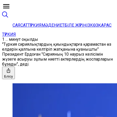
САЯСАТ
ТҮРКИЯ
МӘДЕНИЕТ
БІЛЕ ЖҮРІҢІЗ
КӨЗҚАРАС
ТҮРКИЯ
1 ... минут оқылды
"Түркия сириялықтардың қиындықтарға қарамастан өз
елдерін қалпына келтіріп жатқанына қуанышты"
Президент Ердоған "Сирияның 10 наурыз келісімін
жүзеге асыруы зұлым ниетті актерлердің жоспарларын
бұзады", деді.
Бөлісу