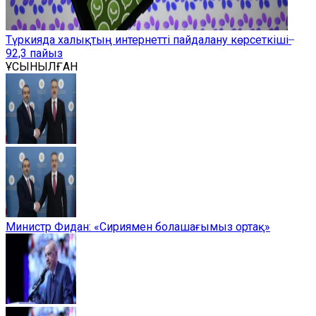
Түркияда халықтың интернетті пайдалану көрсеткіші ̶
92,3 пайыз
ҰСЫНЫЛҒАН
Министр Фидан: «Сириямен болашағымыз ортақ»