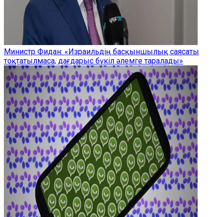
Министр Фидан: «Израильдің басқыншылық саясаты
тоқтатылмаса, дағдарыс бүкіл әлемге таралады»