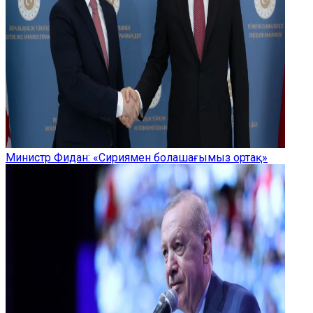
Министр Фидан: «Сириямен болашағымыз ортақ»