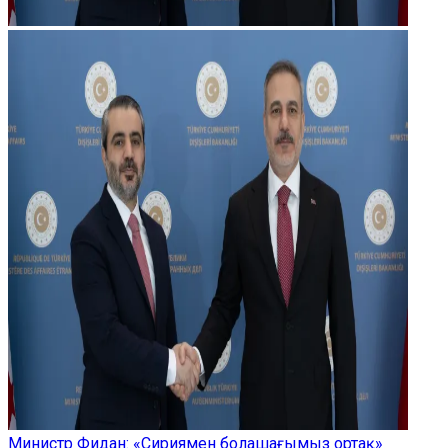
Министр Фидан: «Сириямен болашағымыз ортақ»