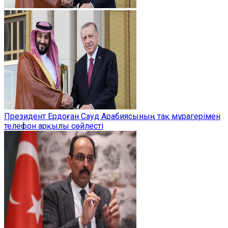
Президент Ердоған Сауд Арабиясының тақ мұрагерімен
телефон арқылы сөйлесті