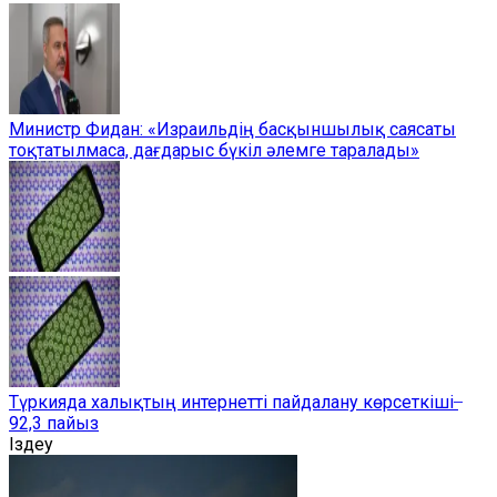
Министр Фидан: «Израильдің басқыншылық саясаты
тоқтатылмаса, дағдарыс бүкіл әлемге таралады»
Түркияда халықтың интернетті пайдалану көрсеткіші ̶
92,3 пайыз
Іздеу