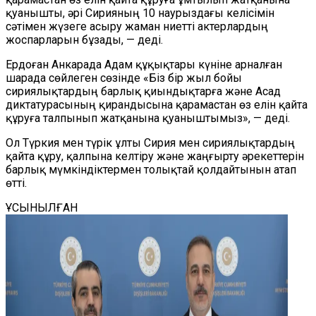
қуанышты, әрі Сирияның 10 наурыздағы келісімін
сәтімен жүзеге асыру жаман ниетті актерлардың
жоспарларын бұзады, — деді.
Ердоған Анкарада Адам құқықтары күніне арналған
шарада сөйлеген сөзінде «Біз бір жыл бойы
сириялықтардың барлық қиындықтарға және Асад
диктатурасының қирандысына қарамастан өз елін қайта
құруға талпынып жатқанына қуаныштымыз», — деді.
Ол Түркия мен түрік ұлты Сирия мен сириялықтардың
қайта құру, қалпына келтіру және жаңғырту әрекеттерін
барлық мүмкіндіктермен толықтай қолдайтынын атап
өтті.
ҰСЫНЫЛҒАН