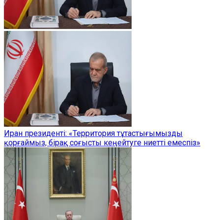
Иран президенті: «Территория тұтастығымызды
қорғаймыз, бірақ соғысты кеңейтуге ниетті емеспіз»