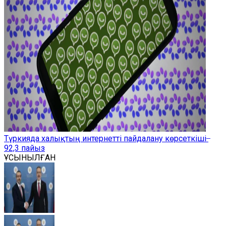
Түркияда халықтың интернетті пайдалану көрсеткіші ̶
92,3 пайыз
ҰСЫНЫЛҒАН