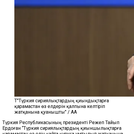
Т"Түркия сириялықтардың қиындықтарға
қарамастан өз елдерін қалпына келтіріп
жатқанына қуанышты" / AA
Түркия Республикасының президенті Режеп Тайып
Ердоған “Түркия сириялықтардың қиыншылықтарға
қарамастан өз елін қайта құруға ұмтылып жатқанына