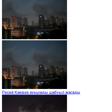
Ресей Киевке ауқымды шабуыл жасады