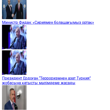
Министр Фидан: «Сириямен болашағымыз ортақ»
Президент Ердоған “Терроризмнен азат Түркия”
жобасына қатысты мәлімдеме жасады