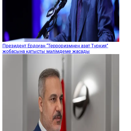
Президент Ердоған “Терроризмнен азат Түркия”
жобасына қатысты мәлімдеме жасады