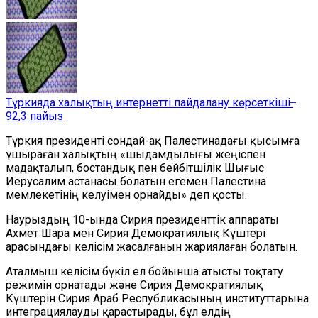
Түркияда халықтың интернетті пайдалану көрсеткіші ̶
92,3 пайыз
Түркия президенті сондай-ақ Палестинадағы қысымға
ұшыраған халықтың «шыдамдылығы жеңіспен
мадақталып, бостандық пен бейбітшілік Шығыс
Иерусалим астанасы болатын егемен Палестина
мемлекетінің келуімен орнайды» деп қосты.
Наурыздың 10-ында Сирия президенттік аппараты
Ахмет Шара мен Сирия Демократиялық Күштері
арасындағы келісім жасалғанын жариялаған болатын.
Аталмыш келісім бүкіл ел бойынша атысты тоқтату
режимін орнатады және Сирия Демократиялық
Күштерін Сирия Араб Республикасының институттарына
интеграциялауды қарастырады, бұл елдің