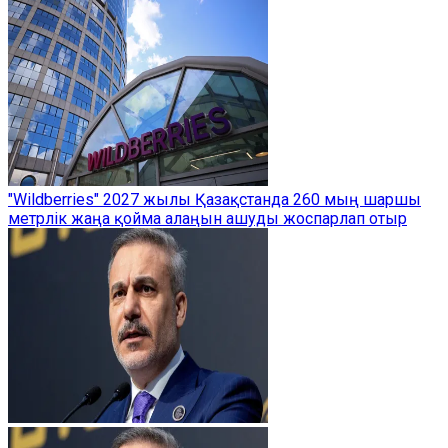
"Wildberries" 2027 жылы Қазақстанда 260 мың шаршы
метрлік жаңа қойма алаңын ашуды жоспарлап отыр