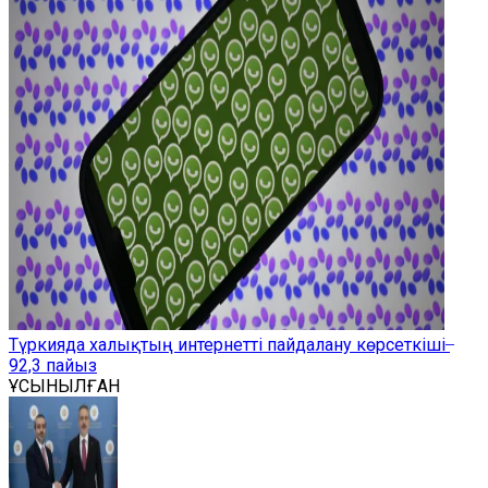
Түркияда халықтың интернетті пайдалану көрсеткіші ̶
92,3 пайыз
ҰСЫНЫЛҒАН