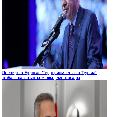
Президент Ердоған “Терроризмнен азат Түркия”
жобасына қатысты мәлімдеме жасады