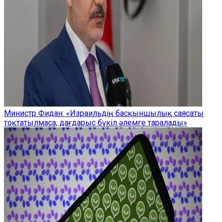
Министр Фидан: «Израильдің басқыншылық саясаты
тоқтатылмаса, дағдарыс бүкіл әлемге таралады»