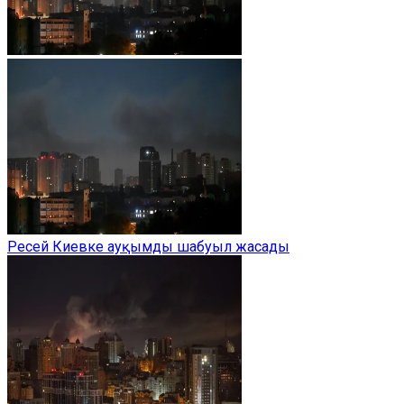
Ресей Киевке ауқымды шабуыл жасады