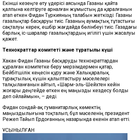
Екінші кезеңге өту үдерісі аясында Газаны қайта
қалпына келтіруге арналған жұмыстың да қаралғанын
атап өткен Фидан Түркияның талабын жеткізді: Газаны
газалықтар басқаруы тиіс. Газаның аумақтық тұтастығы
сақталуы керек, ешбір жағдайда бөлінбеуі тиіс. Газадағы
барлық іс-шаралар газалықтардың игілігі үшін жасалуы
қажет.
Технократтар комитеті және тұрақтылық күші
Хакан Фидан Газаны басқаруды технократтардан
құралған комитетке беру мерзімдермен қатар,
Бейбітшілік кеңесін құру және Халықаралық
тұрақтылық күшін қалыптастыру мәселелері
талқыланғанын айтып, «Шарм-эль-Шейхтен кейін
жоғары деңгейде өткен ең маңызды кездесу болды
деп ойлаймын», – деді.
Фидан сондай-ақ гуманитарлық көмектің
маңыздылығына тоқталып, бұл мәселенің президент
Режеп Тайып Ердоғанның назарында екенін атап өтті.
ҰСЫНЫЛҒАН