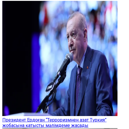
Президент Ердоған “Терроризмнен азат Түркия”
жобасына қатысты мәлімдеме жасады