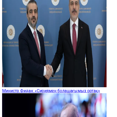
Министр Фидан: «Сириямен болашағымыз ортақ»