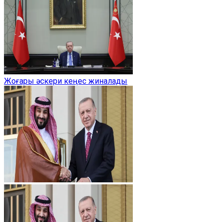
Жоғары әскери кеңес жиналады