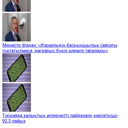
Министр Фидан: «Израильдің басқыншылық саясаты
тоқтатылмаса, дағдарыс бүкіл әлемге таралады»
Түркияда халықтың интернетті пайдалану көрсеткіші ̶
92,3 пайыз