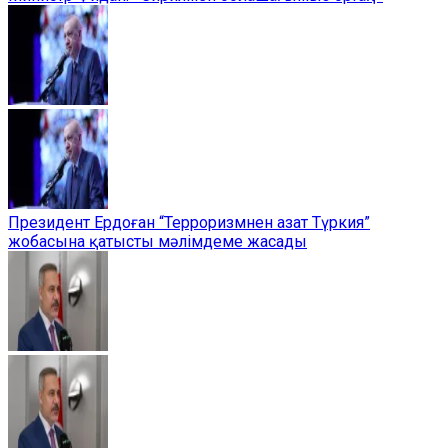
Президент Ердоған “Терроризмнен азат Түркия”
жобасына қатысты мәлімдеме жасады