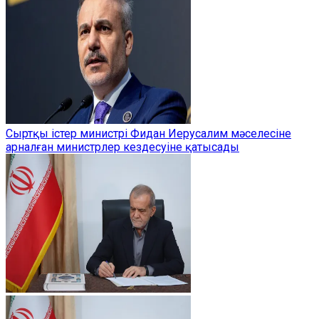
Сыртқы істер министрі Фидан Иерусалим мәселесіне
арналған министрлер кездесуіне қатысады