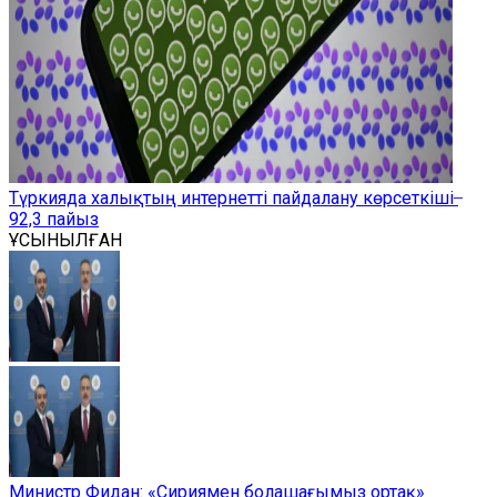
Түркияда халықтың интернетті пайдалану көрсеткіші ̶
92,3 пайыз
ҰСЫНЫЛҒАН
Министр Фидан: «Сириямен болашағымыз ортақ»