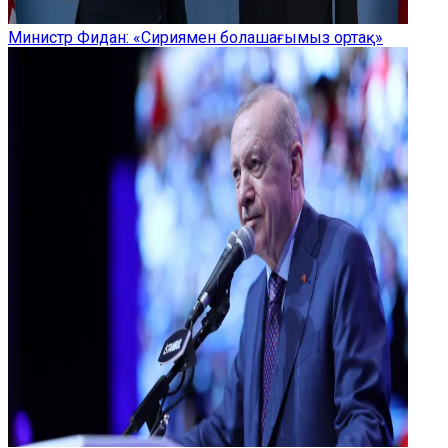
Министр Фидан: «Сириямен болашағымыз ортақ»