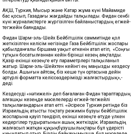
АҚШ, Түркия, Мысыр және Катар жұма күні Майамиде
бас қосып, Газадағы жағдайды талқылады. Фидан сенбі
күні журналистерге жүргізілген байланыстардың егжей-
тегжейін баяндады.
Фидан Шарм-эль-Шейх Бейбітшілік саммитінде қол
жеткізілген келісім негізінде Газа Бейбітшілік жоспары
қабылданғалы біршама уақыт өткенін атап өтіп, «Соңғы
тұтқын босатылғаннан кейін бірінші кезең аяқталды.
Қазір екінші кезеңге өту параметрлері талқыланып
жатыр. Шарм-эль-Шейхтен кейінгі ең маңызды кездесу
болды. Ашығын айтсақ, біз кеше түн ортасына дейін
әртүрлі форматта келіссөздерімізді жалғастырдық»,-
деді.
Кездесуді «нәтижелі» деп бағалаған Фидан тараптардың
алғашқы кезеңде мәселелерді егжей-тегжейлі
талқылағандарын атап өтті. «Әсіресе Түркия ретінде біз
Израильдің атысты тоқтату режимін бұзуы бейбітшілік
жоспарына қауіп төндіріп, екінші кезеңге өтуде үлкен
кедергілер тудыратынын ашық жеткіздік. Израильдің
жалғасып жатқан құқықбұзушылықтары бұл үдерісті
қиындатып отыр. Біздің байқауымызша, бұл мәселеде