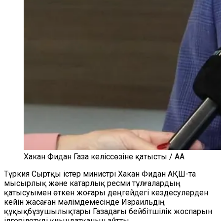
Хакан Фидан Газа келіссөзіне қатысты / AA
Түркия Сыртқы істер министрі Хакан Фидан АҚШ-та
мысырлық және катарлық ресми тұлғалардың
қатысуымен өткен жоғары деңгейдегі кездесулерден
кейін жасаған мәлімдемесінде Израильдің
құқықбұзушылықтары Газадағы бейбітшілік жоспарын
ілгерілетуді қиындатқанын айтты.