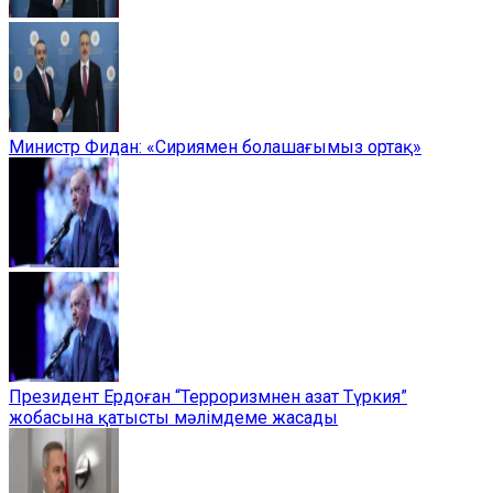
Министр Фидан: «Сириямен болашағымыз ортақ»
Президент Ердоған “Терроризмнен азат Түркия”
жобасына қатысты мәлімдеме жасады