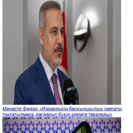
Министр Фидан: «Израильдің басқыншылық саясаты
тоқтатылмаса, дағдарыс бүкіл әлемге таралады»