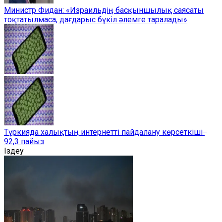
Министр Фидан: «Израильдің басқыншылық саясаты
тоқтатылмаса, дағдарыс бүкіл әлемге таралады»
Түркияда халықтың интернетті пайдалану көрсеткіші ̶
92,3 пайыз
Іздеу