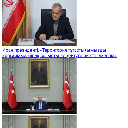
Иран президенті: «Территория тұтастығымызды
қорғаймыз, бірақ соғысты кеңейтуге ниетті емеспіз»