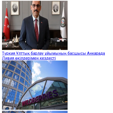
Түркия Ұлттық барлау ұйымының басшысы Анкарада
Ливия өкілдерімен кездесті