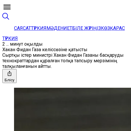
САЯСАТ
ТҮРКИЯ
МӘДЕНИЕТ
БІЛЕ ЖҮРІҢІЗ
КӨЗҚАРАС
ТҮРКИЯ
2 ... минут оқылды
Хакан Фидан Газа келіссөзіне қатысты
Сыртқы істер министрі Хакан Фидан Газаны басқаруды
технократтардан құралған топқа тапсыру мерзімінің
талқыланғанын айтты.
Бөлісу