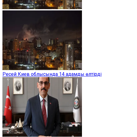
Ресей Киев облысында 14 адамды өлтірді