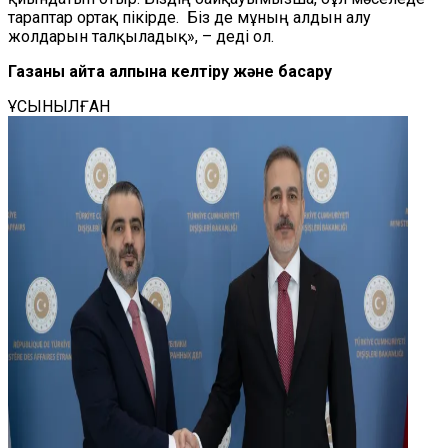
тараптар ортақ пікірде. Біз де мұның алдын алу
жолдарын талқыладық», – деді ол.
Газаны қайта қалпына келтіру және басқару
ҰСЫНЫЛҒАН