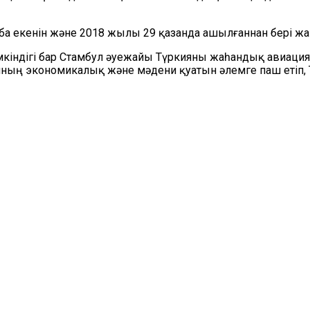
 екенін және 2018 жылы 29 қазанда ашылғаннан бері жаһ
індігі бар Стамбул әуежайы Түркияны жаһандық авиация
ың экономикалық және мәдени қуатын әлемге паш етіп,