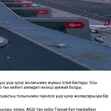
а үш ұшу-қону жолағымен жұмыс істей бастады. Осы
ан кейінгі әлемдегі екінші әуежай болды.
ұшақтың толығымен тәуелсіз ұшу-қону жолақтарында бір
ызды кезең. АҚШ-тан кейін Түркия бұл тәжірибені