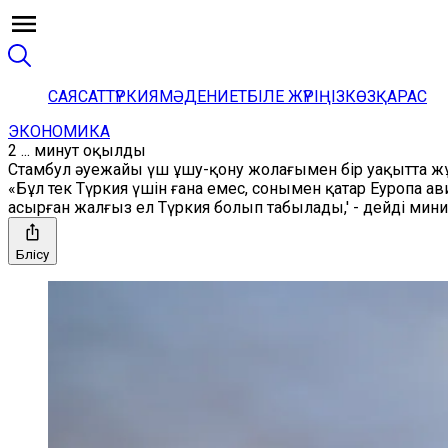
САЯСАТ
ТҮРКИЯ
МӘДЕНИЕТ
БІЛЕ ЖҮРІҢІЗ
КӨЗҚАРАС
ЭКОНОМИКА
2 ... минут оқылды
Стамбул әуежайы үш ұшу-қону жолағымен бір уақытта ж
«Бұл тек Түркия үшін ғана емес, сонымен қатар Еуропа 
асырған жалғыз ел Түркия болып табылады,' - дейді мини
Бөлісу