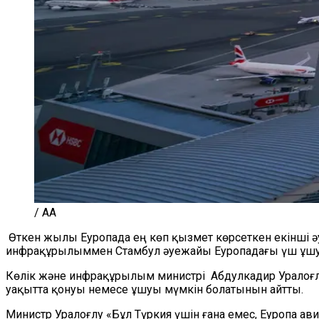
/ AA
Өткен жылы Еуропада ең көп қызмет көрсеткен екінші ә
инфрақұрылыммен Стамбул әуежайы Еуропадағы үш ұшу-қо
Көлік және инфрақұрылым министрі Абдулкадир Уралоғл
уақытта қонуы немесе ұшуы мүмкін болатынын айтты.
Министр Уралоғлу «Бұл Түркия үшін ғана емес, Еуропа а