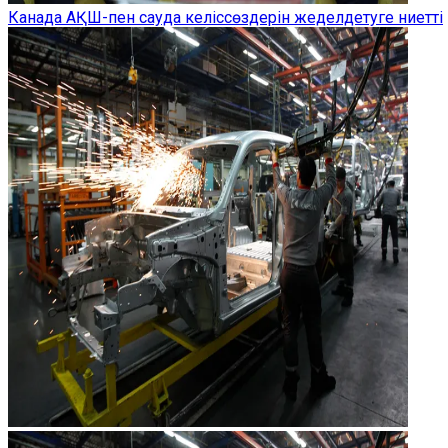
Канада АҚШ-пен сауда келіссөздерін жеделдетуге ниетті