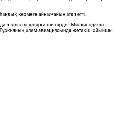
андық көрмеге айналғанын атап өтті.
да алдыңғы қатарға шығарды. Миллиондаған
 Түркияның әлем авиациясында жетекші ойыншы