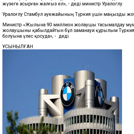
жүзеге асырған жалғыз ел», - деді министр Уралоглу.
Уралоғлу Стамбул әуежайының Түркия үшін маңызды жоба
Министр «Жылына 90 миллион жолаушы тасымалдау мүмк
жолаушыны қабылдайтын бұл заманауи құрылым Түркиян
болуына үлес қосуда», - деді.
ҰСЫНЫЛҒАН