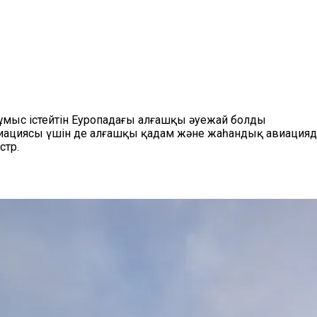
ұмыс істейтін Еуропадағы алғашқы әуежай болды
авиациясы үшін де алғашқы қадам және жаһандық авиацияд
стр.