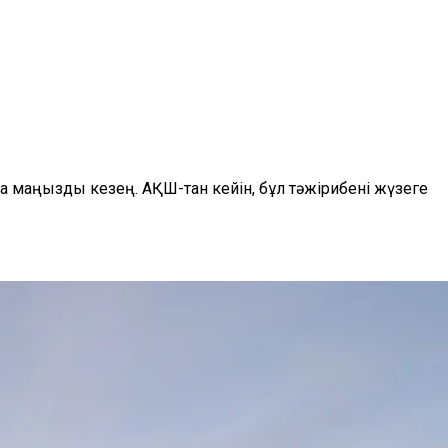
а маңызды кезең. АҚШ-тан кейін, бұл тәжірибені жүзеге