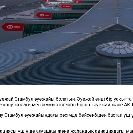
уежай Стамбул әуежайы болатын. Әуежай енді бір уақытт
ну жолағымен жұмыс істейтін бірінші әуежай және АҚШ-т
у Стамбул әуежайындағы рәсімде бейсенбіден бастап үш 
виациясы үшін де алғашқы және жаһандық авиациядағы маң