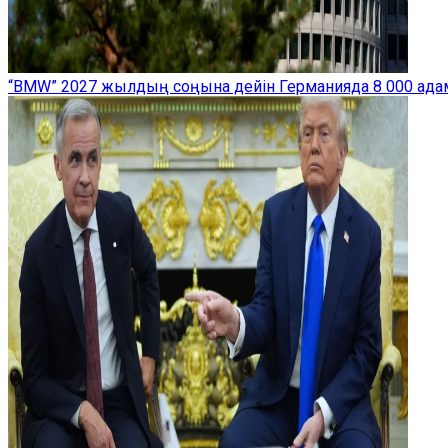
“BMW” 2027 жылдың соңына дейін Германияда 8 000 ад