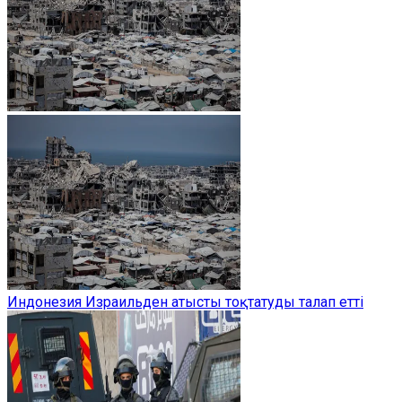
Индонезия Израильден атысты тоқтатуды талап етті