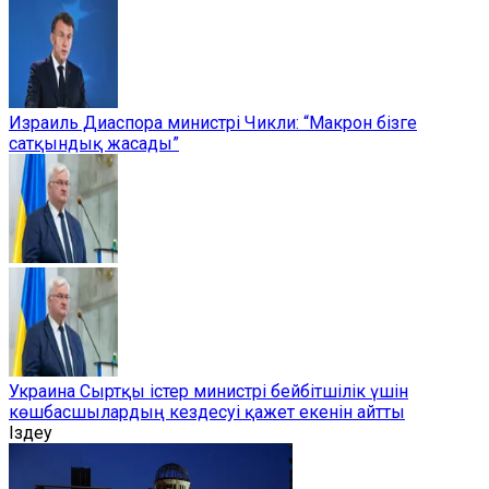
Израиль Диаспора министрі Чикли: “Макрон бізге
сатқындық жасады”
Украина Сыртқы істер министрі бейбітшілік үшін
көшбасшылардың кездесуі қажет екенін айтты
Іздеу