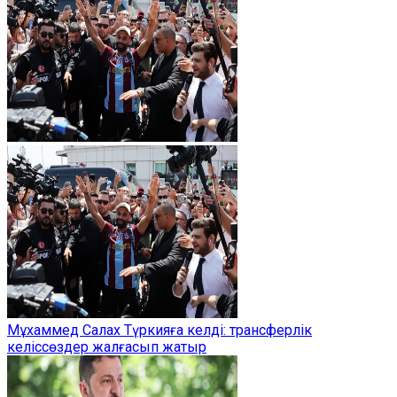
Мұхаммед Салах Түркияға келді: трансферлік
келіссөздер жалғасып жатыр