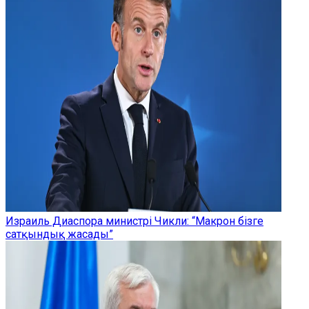
Израиль Диаспора министрі Чикли: “Макрон бізге
сатқындық жасады”