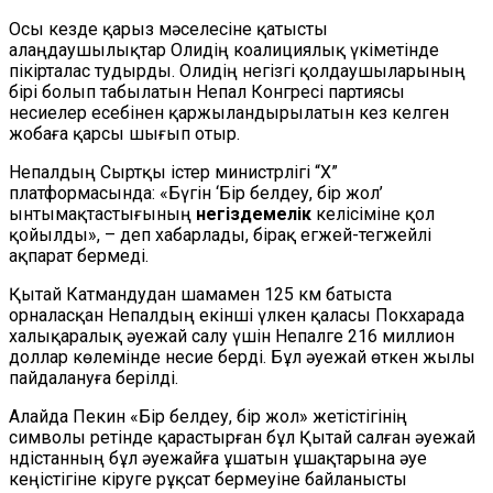
Осы кезде қарыз мәселесіне қатысты
алаңдаушылықтар Олидің коалициялық үкіметінде
пікірталас тудырды. Олидің негізгі қолдаушыларының
бірі болып табылатын Непал Конгресі партиясы
несиелер есебінен қаржыландырылатын кез келген
жобаға қарсы шығып отыр.
Непалдың Сыртқы істер министрлігі “X”
платформасында: «Бүгін ‘Бір белдеу, бір жол’
ынтымақтастығының
негіздемелік
келісіміне қол
қойылды», – деп хабарлады, бірақ егжей-тегжейлі
ақпарат бермеді.
Қытай Катмандудан шамамен 125 км батыста
орналасқан Непалдың екінші үлкен қаласы Покхарада
халықаралық әуежай салу үшін Непалге 216 миллион
доллар көлемінде несие берді. Бұл әуежай өткен жылы
пайдалануға берілді.
Алайда Пекин «Бір белдеу, бір жол» жетістігінің
символы ретінде қарастырған бұл Қытай салған әуежай
Үндістанның бұл әуежайға ұшатын ұшақтарына әуе
кеңістігіне кіруге рұқсат бермеуіне байланысты