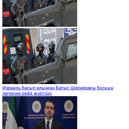
Израиль басып алынған Батыс Шериядағы босқын
лагеріне рейд жүргізді