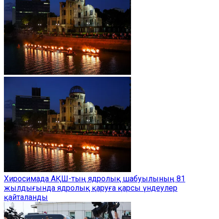
Хиросимада АҚШ-тың ядролық шабуылының 81
жылдығында ядролық қаруға қарсы үндеулер
қайталанды