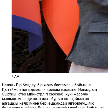
/ AP
Непал «Бір белдеу, бір жол» бастамасы бойынша
Қытаймен негіздемелік келісім жасасты. Непалдың
Сыртқы істер министрлігі сәрсенбі күні жасаған
мәлімдемесінде жеті жыл бұрын қол қойылған
алғашқы келісімнен бері ешқандай ілгерілеушілік
болмағанын айтты. Бұл жаңа келісім жобалар бойынша