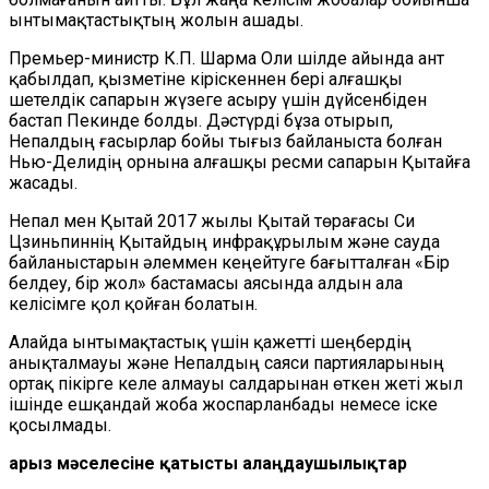
ынтымақтастықтың жолын ашады.
Премьер-министр К.П. Шарма Оли шілде айында ант
қабылдап, қызметіне кіріскеннен бері алғашқы
шетелдік сапарын жүзеге асыру үшін дүйсенбіден
бастап Пекинде болды. Дәстүрді бұза отырып,
Непалдың ғасырлар бойы тығыз байланыста болған
Нью-Делидің орнына алғашқы ресми сапарын Қытайға
жасады.
Непал мен Қытай 2017 жылы Қытай төрағасы Си
Цзиньпиннің Қытайдың инфрақұрылым және сауда
байланыстарын әлеммен кеңейтуге бағытталған «Бір
белдеу, бір жол» бастамасы аясында алдын ала
келісімге қол қойған болатын.
Алайда ынтымақтастық үшін қажетті шеңбердің
анықталмауы және Непалдың саяси партияларының
ортақ пікірге келе алмауы салдарынан өткен жеті жыл
ішінде ешқандай жоба жоспарланбады немесе іске
қосылмады.
Қарыз мәселесіне қатысты алаңдаушылықтар