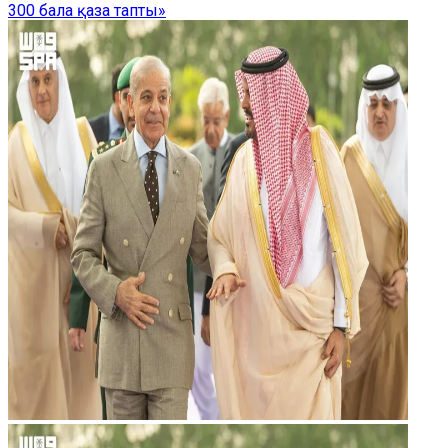
300 бала қаза тапты»