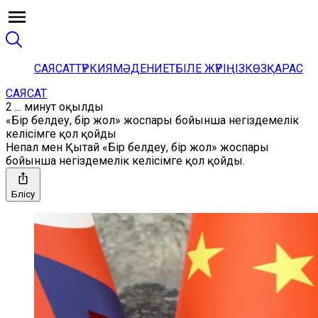
САЯСАТ
ТҮРКИЯ
МӘДЕНИЕТ
БІЛЕ ЖҮРІҢІЗ
КӨЗҚАРАС
САЯСАТ
2 ... минут оқылды
«Бір белдеу, бір жол» жоспары бойынша негіздемелік
келісімге қол қойды
Непал мен Қытай «Бір белдеу, бір жол» жоспары
бойынша негіздемелік келісімге қол қойды.
Бөлісу