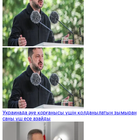
Украинада әуе қорғанысы үшін қолданылатын зымыран
саны үш есе азайды