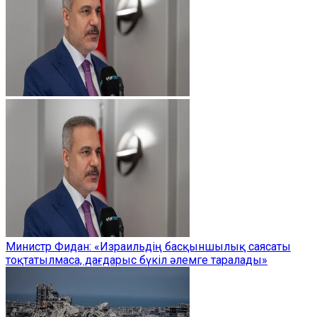
Министр Фидан: «Израильдің басқыншылық саясаты
тоқтатылмаса, дағдарыс бүкіл әлемге таралады»