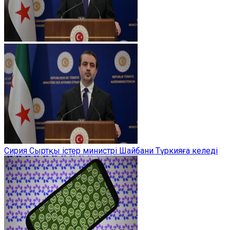
Сирия Сыртқы істер министрі Шайбани Түркияға келеді