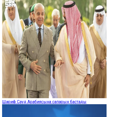
Шариф Сауд Арабиясына сапарын бастады