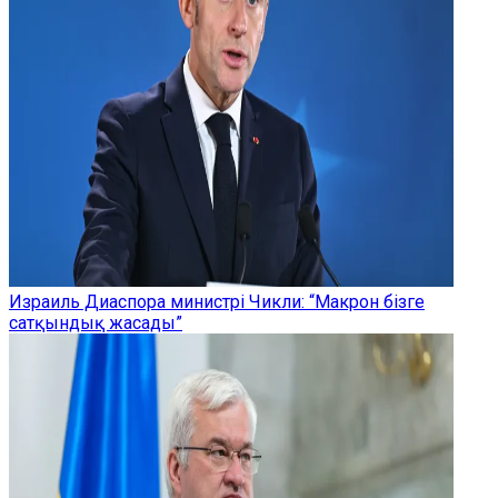
Израиль Диаспора министрі Чикли: “Макрон бізге
сатқындық жасады”