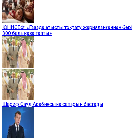
ЮНИСЕФ: «Газада атысты тоқтату жарияланғаннан бері
300 бала қаза тапты»
Шариф Сауд Арабиясына сапарын бастады