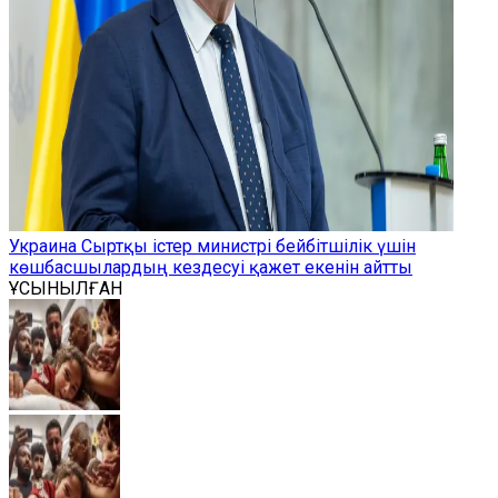
Украина Сыртқы істер министрі бейбітшілік үшін
көшбасшылардың кездесуі қажет екенін айтты
ҰСЫНЫЛҒАН