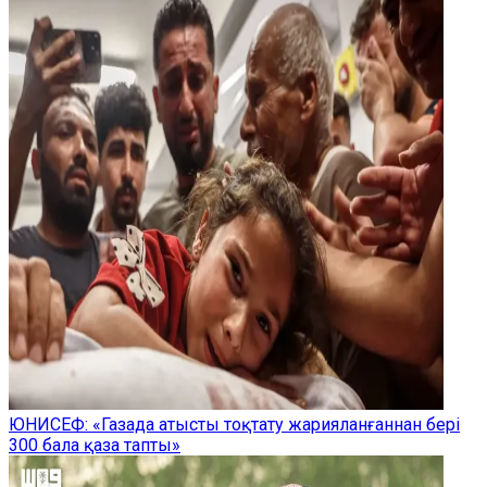
ЮНИСЕФ: «Газада атысты тоқтату жарияланғаннан бері
300 бала қаза тапты»