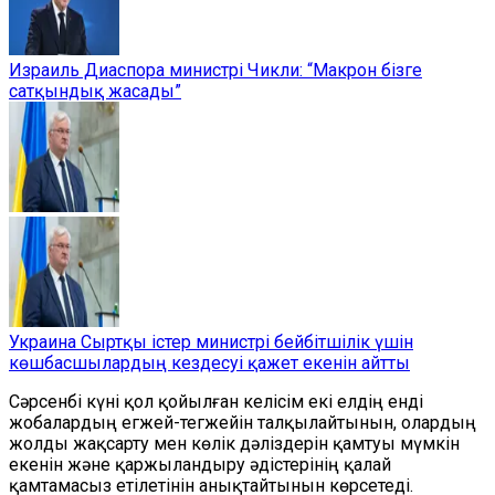
Израиль Диаспора министрі Чикли: “Макрон бізге
сатқындық жасады”
Украина Сыртқы істер министрі бейбітшілік үшін
көшбасшылардың кездесуі қажет екенін айтты
Сәрсенбі күні қол қойылған келісім екі елдің енді
жобалардың егжей-тегжейін талқылайтынын, олардың
жолды жақсарту мен көлік дәліздерін қамтуы мүмкін
екенін және қаржыландыру әдістерінің қалай
қамтамасыз етілетінін анықтайтынын көрсетеді.