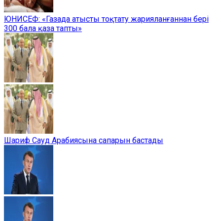
ЮНИСЕФ: «Газада атысты тоқтату жарияланғаннан бері
300 бала қаза тапты»
Шариф Сауд Арабиясына сапарын бастады