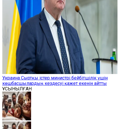
Украина Сыртқы істер министрі бейбітшілік үшін
көшбасшылардың кездесуі қажет екенін айтты
ҰСЫНЫЛҒАН