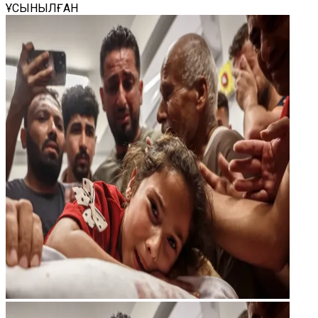
ҰСЫНЫЛҒАН