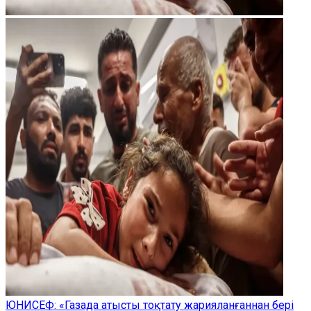
ЮНИСЕФ: «Газада атысты тоқтату жарияланғаннан бері