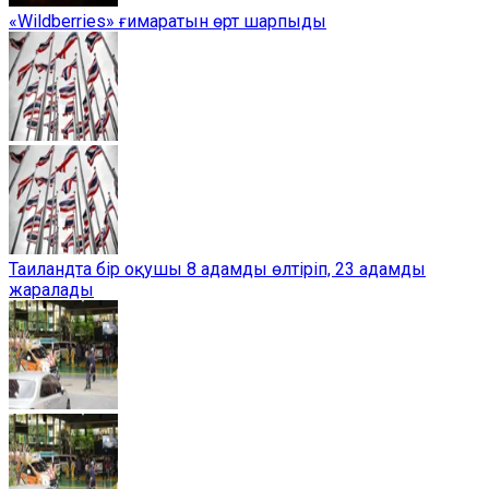
«Wildberries» ғимаратын өрт шарпыды
Таиландта бір оқушы 8 адамды өлтіріп, 23 адамды
жаралады