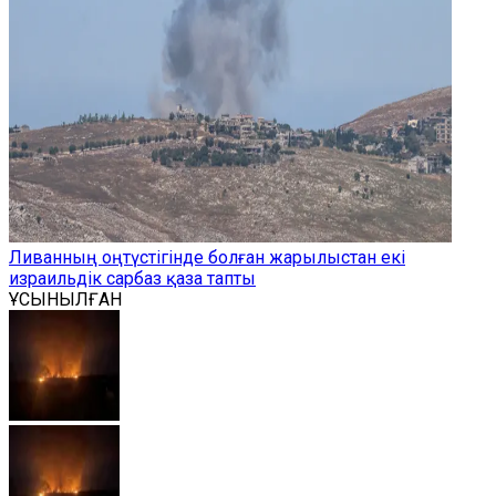
Ливанның оңтүстігінде болған жарылыстан екі
израильдік сарбаз қаза тапты
ҰСЫНЫЛҒАН