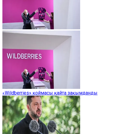
«Wildberries» қоймасы қайта зақымданды