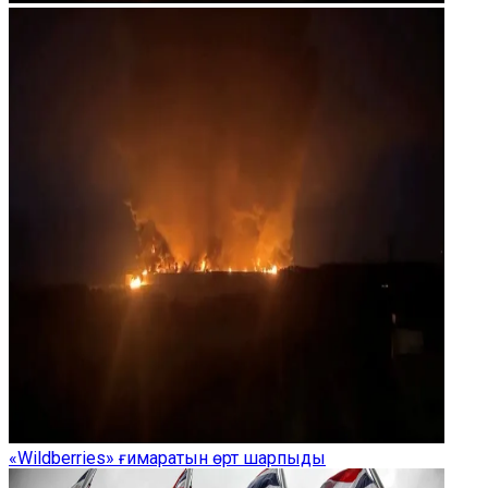
«Wildberries» ғимаратын өрт шарпыды