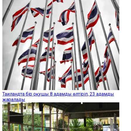
Таиландта бір оқушы 8 адамды өлтіріп, 23 адамды
жаралады