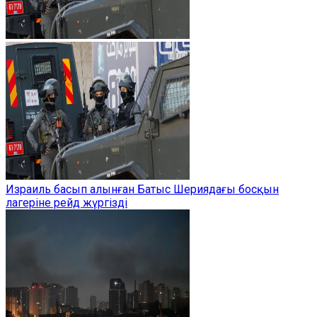
Израиль басып алынған Батыс Шериядағы босқын
лагеріне рейд жүргізді