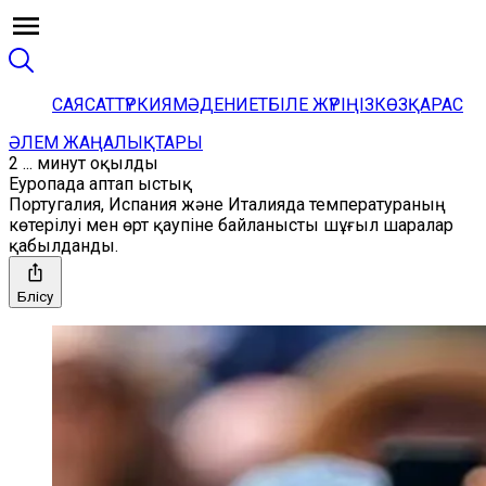
САЯСАТ
ТҮРКИЯ
МӘДЕНИЕТ
БІЛЕ ЖҮРІҢІЗ
КӨЗҚАРАС
ӘЛЕМ ЖАҢАЛЫҚТАРЫ
2 ... минут оқылды
Еуропада аптап ыстық
Португалия, Испания және Италияда температураның
көтерілуі мен өрт қаупіне байланысты шұғыл шаралар
қабылданды.
Бөлісу