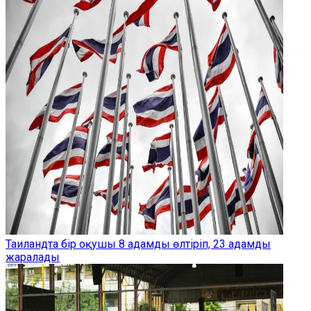
Таиландта бір оқушы 8 адамды өлтіріп, 23 адамды
жаралады