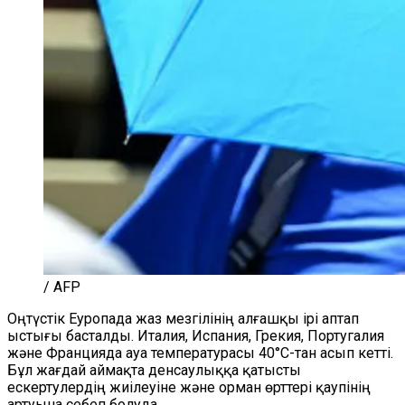
/ AFP
Оңтүстік Еуропада жаз мезгілінің алғашқы ірі аптап
ыстығы басталды. Италия, Испания, Грекия, Португалия
және Францияда ауа температурасы 40°C-тан асып кетті.
Бұл жағдай аймақта денсаулыққа қатысты
ескертулердің жиілеуіне және орман өрттері қаупінің
артуына себеп болуда.