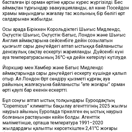
басталған ірі орман өртіне қарсы күрес жүргізілді. Бес
аймақтан тұрғындар эвакуацияланды, ал көне Посейдон
храмы маңындағы жағалау тас жолының бір бөлігі өрт
салдарынан жабылды.
Осы арада Біріккен Корольдіктегі Шығыс Мидлендс,
Оңтүстік-Шығыс, Оңтүстік-Батыс, Лондон және Шығыс
Англия аймақтарына сейсенбіге дейін созылатын
қызғылт сары деңгейдегі аптап ыстыққа байланысты
денсаулық сақтау ескертуі жарияланды. Дүйсенбі күні
ауа температурасының 36°C-қа дейін көтерілуі күтілуде.
Йоркшир мен Хамбер және Батыс Мидлендс
аймақтарында сары деңгейдегі ескерту күшінде қалып
отыр. Ал Лондон Өрт сөндіру қызметі құрғақ ауа
райының жалғасуына байланысты “өте жоғары” орман
өрті қаупі бар екенін ескертті.
Бұл соңғы аптап ыстық толқындары Еуроодақтың
“Copernicus” климатты бақылау агенттігінің 2025 жылғы
наурыз айының Еуропада тіркелген ең ыстық наурыз
болғанын растауынан кейін болды. Агенттік
мәліметінше, орташа температура 1991–2020
жылдардағы қалыпты көрсеткіштен 2,41°C жоғары