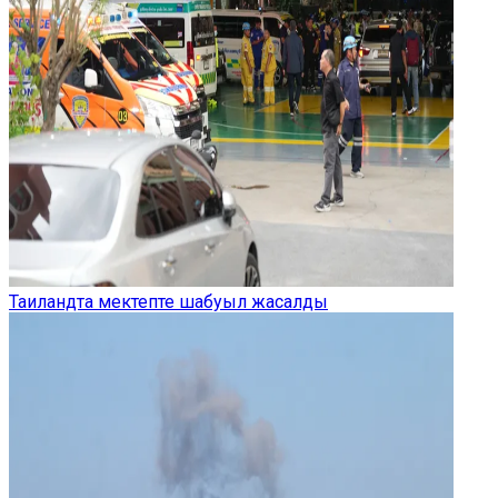
Таиландта мектепте шабуыл жасалды