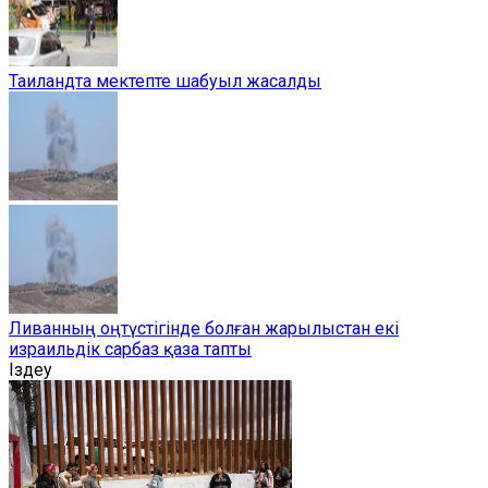
Таиландта мектепте шабуыл жасалды
Ливанның оңтүстігінде болған жарылыстан екі
израильдік сарбаз қаза тапты
Іздеу