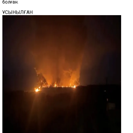
болған.
ҰСЫНЫЛҒАН