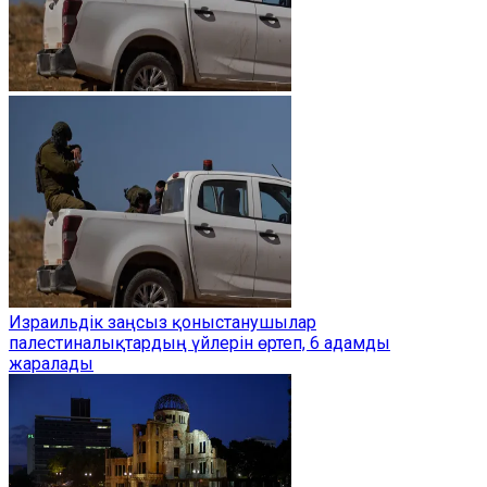
Израильдік заңсыз қоныстанушылар
палестиналықтардың үйлерін өртеп, 6 адамды
жаралады