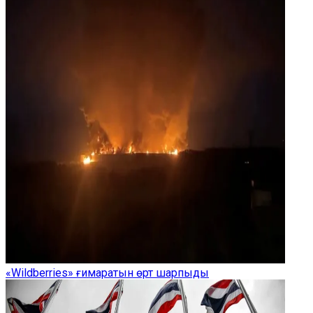
«Wildberries» ғимаратын өрт шарпыды