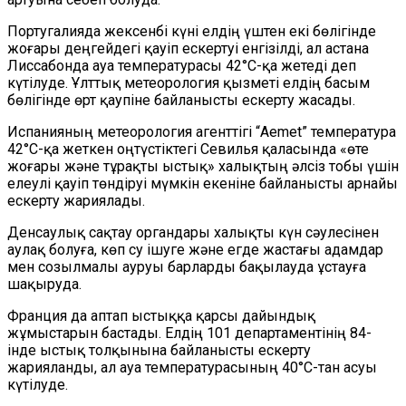
Португалияда жексенбі күні елдің үштен екі бөлігінде
жоғары деңгейдегі қауіп ескертуі енгізілді, ал астана
Лиссабонда ауа температурасы 42°C-қа жетеді деп
күтілуде. Ұлттық метеорология қызметі елдің басым
бөлігінде өрт қаупіне байланысты ескерту жасады.
Испанияның метеорология агенттігі “Aemet” температура
42°C-қа жеткен оңтүстіктегі Севилья қаласында «өте
жоғары және тұрақты ыстық» халықтың әлсіз тобы үшін
елеулі қауіп төндіруі мүмкін екеніне байланысты арнайы
ескерту жариялады.
Денсаулық сақтау органдары халықты күн сәулесінен
аулақ болуға, көп су ішуге және егде жастағы адамдар
мен созылмалы ауруы барларды бақылауда ұстауға
шақыруда.
Франция да аптап ыстыққа қарсы дайындық
жұмыстарын бастады. Елдің 101 департаментінің 84-
інде ыстық толқынына байланысты ескерту
жарияланды, ал ауа температурасының 40°C-тан асуы
күтілуде.