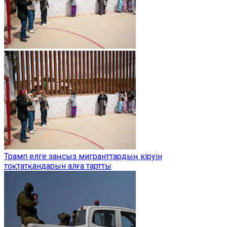
Трамп елге заңсыз мигранттардың кіруін
тоқтатқандарын алға тартты