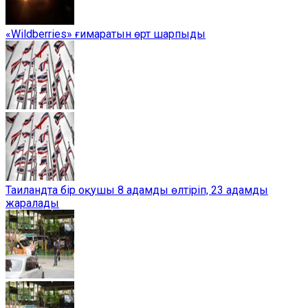
«Wildberries» ғимаратын өрт шарпыды
Таиландта бір оқушы 8 адамды өлтіріп, 23 адамды
жаралады