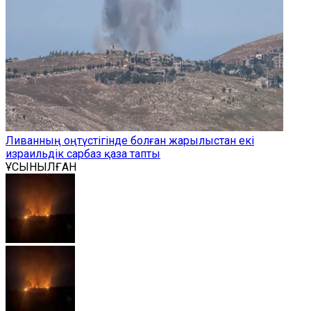
Ливанның оңтүстігінде болған жарылыстан екі
израильдік сарбаз қаза тапты
ҰСЫНЫЛҒАН