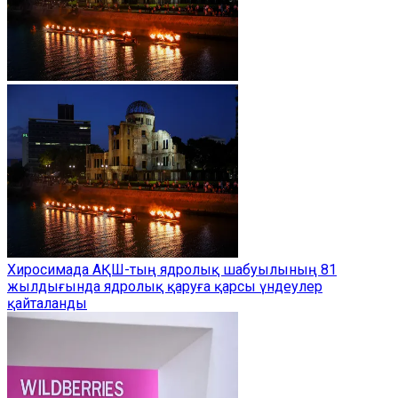
Хиросимада АҚШ-тың ядролық шабуылының 81
жылдығында ядролық қаруға қарсы үндеулер
қайталанды