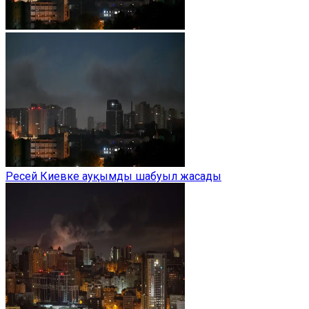
Ресей Киевке ауқымды шабуыл жасады