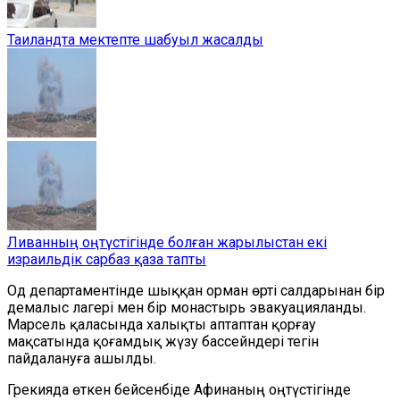
Таиландта мектепте шабуыл жасалды
Ливанның оңтүстігінде болған жарылыстан екі
израильдік сарбаз қаза тапты
Од департаментінде шыққан орман өрті салдарынан бір
демалыс лагері мен бір монастырь эвакуацияланды.
Марсель қаласында халықты аптаптан қорғау
мақсатында қоғамдық жүзу бассейндері тегін
пайдалануға ашылды.
Грекияда өткен бейсенбіде Афинаның оңтүстігінде