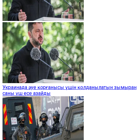
Украинада әуе қорғанысы үшін қолданылатын зымыран
саны үш есе азайды