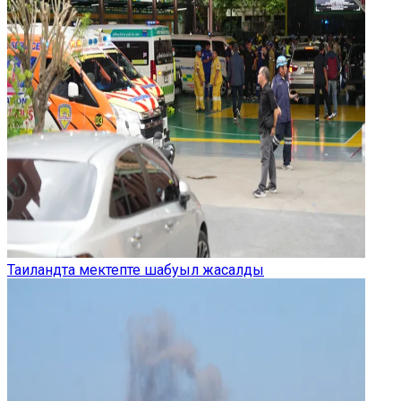
Таиландта мектепте шабуыл жасалды