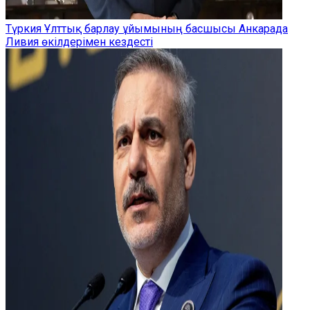
Түркия Ұлттық барлау ұйымының басшысы Анкарада
Ливия өкілдерімен кездесті