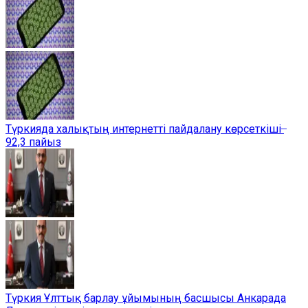
Түркияда халықтың интернетті пайдалану көрсеткіші ̶
92,3 пайыз
Түркия Ұлттық барлау ұйымының басшысы Анкарада