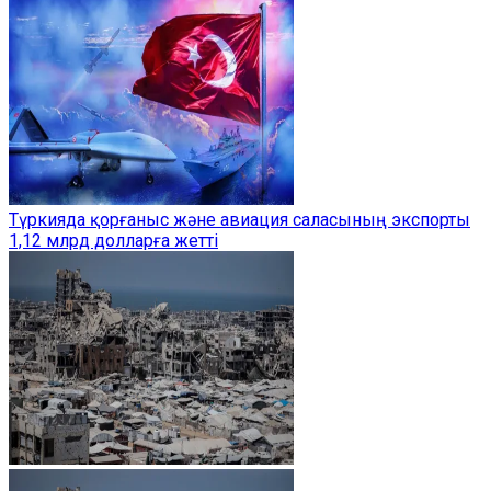
Түркияда қорғаныс және авиация саласының экспорты
1,12 млрд долларға жетті