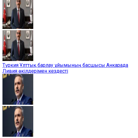
Түркия Ұлттық барлау ұйымының басшысы Анкарада
Ливия өкілдерімен кездесті