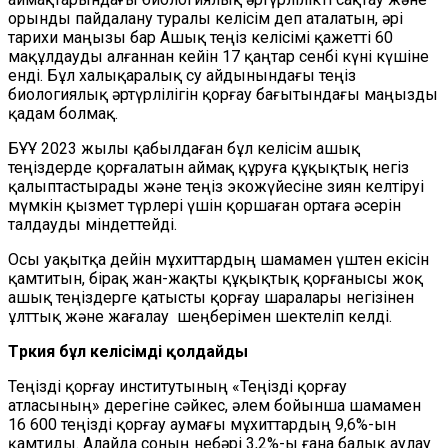
орынды пайдалану туралы келісім деп аталатын, әрі
тарихи маңызы бар Ашық теңіз келісімі қажетті 60
мақұлдауды алғаннан кейін 17 қаңтар сенбі күні күшіне
енді. Бұл халықаралық су айдынындағы теңіз
биологиялық әртүрлілігін қорғау бағытындағы маңызды
қадам болмақ.
БҰҰ 2023 жылы қабылдаған бұл келісім ашық
теңіздерде қорғалатын аймақ құруға құқықтық негіз
қалыптастырады және теңіз экожүйесіне зиян келтіруі
мүмкін қызмет түрлері үшін қоршаған ортаға әсерін
талдауды міндеттейді.
Осы уақытқа дейін мұхиттардың шамамен үштен екісін
қамтитын, бірақ жан-жақты құқықтық қорғанысы жоқ
ашық теңіздерге қатысты қорғау шаралары негізінен
ұлттық және жағалау шеңберімен шектеліп келді.
Түркия бұл келісімді қолдайды
Теңізді қорғау институтының «Теңізді қорғау
атласының» дерегіне сәйкес, әлем бойынша шамамен
16 600 теңізді қорғау аумағы мұхиттардың 9,6%-ын
қамтиды. Алайда соның небәрі 3,2%-ы ғана балық аулау