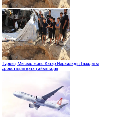
Түркия, Мысыр және Катар Израильдің Газадағы
әрекеттерін қатаң айыптады