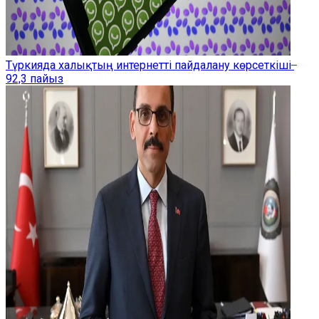
Түркияда халықтың интернетті пайдалану көрсеткіші ̶
92,3 пайыз