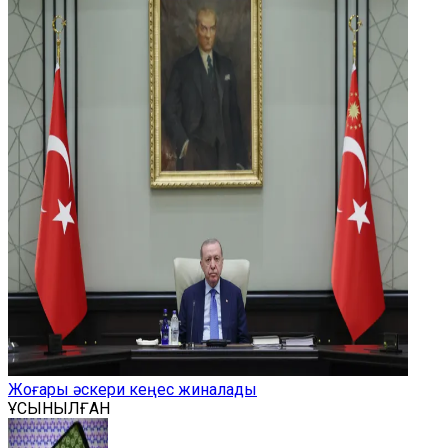
Жоғары әскери кеңес жиналады
ҰСЫНЫЛҒАН