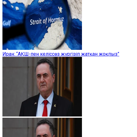
Иран: “АҚШ-пен келіссөз жүргізіп жатқан жоқпыз”