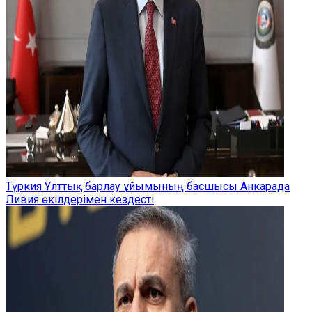
Түркия Ұлттық барлау ұйымының басшысы Анкарада
Ливия өкілдерімен кездесті