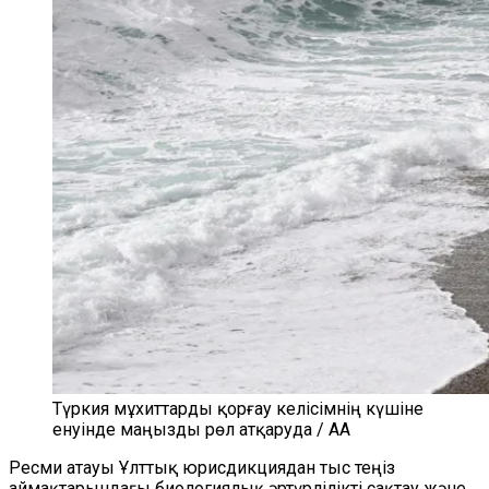
Түркия мұхиттарды қорғау келісімнің күшіне
енуінде маңызды рөл атқаруда / AA
Ресми атауы Ұлттық юрисдикциядан тыс теңіз
аймақтарындағы биологиялық әртүрлілікті сақтау және