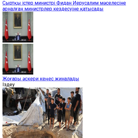
Сыртқы істер министрі Фидан Иерусалим мәселесіне
арналған министрлер кездесуіне қатысады
Жоғары әскери кеңес жиналады
Іздеу