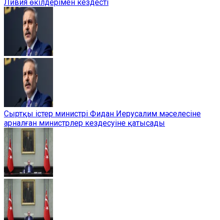
Ливия өкілдерімен кездесті
Сыртқы істер министрі Фидан Иерусалим мәселесіне
арналған министрлер кездесуіне қатысады