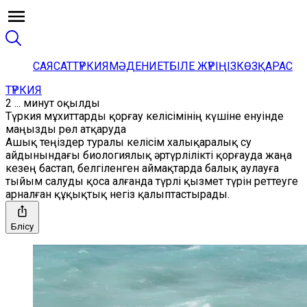
САЯСАТ
ТҮРКИЯ
МӘДЕНИЕТ
БІЛЕ ЖҮРІҢІЗ
КӨЗҚАРАС
ТҮРКИЯ
2 ... минут оқылды
Түркия мұхиттарды қорғау келісімінің күшіне енуінде
маңызды рөл атқаруда
Ашық теңіздер туралы келісім халықаралық су
айдынындағы биологиялық әртүрлілікті қорғауда жаңа
кезең бастап, белгіленген аймақтарда балық аулауға
тыйым салуды қоса алғанда түрлі қызмет түрін реттеуге
арналған құқықтық негіз қалыптастырады.
Бөлісу