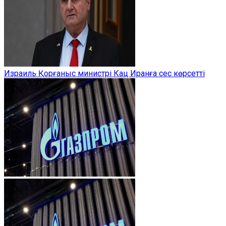
Израиль Қорғаныс министрі Кац Иранға сес көрсетті