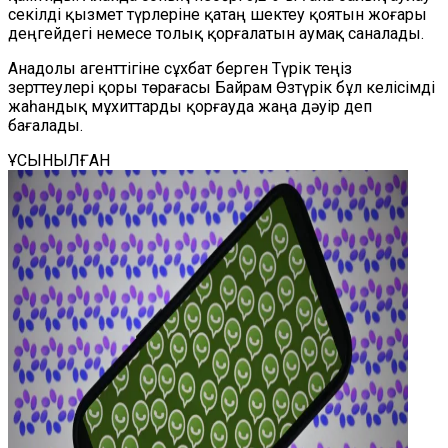
секілді қызмет түрлеріне қатаң шектеу қоятын жоғары
деңгейдегі немесе толық қорғалатын аумақ саналады.
Анадолы агенттігіне сұхбат берген Түрік теңіз
зерттеулері қоры төрағасы Байрам Өзтүрік бұл келісімді
жаһандық мұхиттарды қорғауда жаңа дәуір деп
бағалады.
ҰСЫНЫЛҒАН