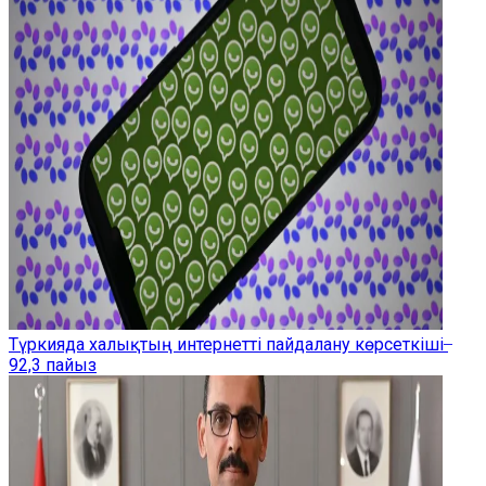
Түркияда халықтың интернетті пайдалану көрсеткіші ̶
92,3 пайыз