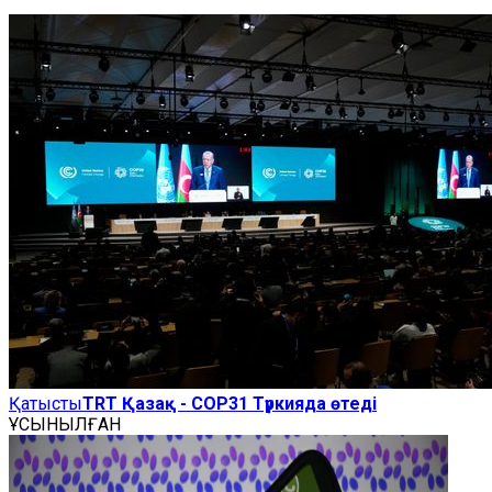
Қатысты
TRT Қазақ - COP31 Түркияда өтеді
ҰСЫНЫЛҒАН