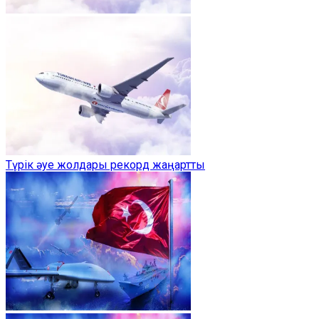
Түрік әуе жолдары рекорд жаңартты