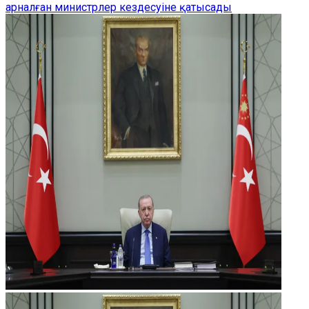
арналған министрлер кездесуіне қатысады