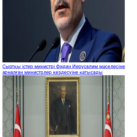
Сыртқы істер министрі Фидан Иерусалим мәселесіне
арналған министрлер кездесуіне қатысады