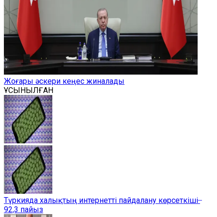
Жоғары әскери кеңес жиналады
ҰСЫНЫЛҒАН
Түркияда халықтың интернетті пайдалану көрсеткіші ̶
92,3 пайыз