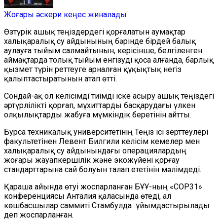
Жоғары әскери кеңес жиналады
Өзтүрік ашық теңіздердегі қорғалатын аумақтар
халықаралық су айдынының бәрінде бірдей балық
аулауға тыйым салмайтынын, керісінше, белгіленген
аймақтарда толық тыйым енгізуді қоса алғанда, барлық
қызмет түрін реттеуге арналған құқықтық негіз
қалыптастыратынын атап өтті.
Сондай-ақ ол келісімді тиімді іске асыру ашық теңіздегі
әртүрлілікті қорғап, мұхиттарды басқарудағы үлкен
олқылықтарды жабуға мүмкіндік беретінін айтты.
Бурса техникалық университетінің Теңіз ісі зерттеулері
факультетінен Левент Билгили келісім кемелер мен
халықаралық су айдынындағы операциялардың
жоғары жауапкершілік және экожүйені қорғау
стандарттарына сай болуын талап ететінін мәлімдеді.
Қараша айында өтуі жоспарланған БҰҰ-ның «COP31»
конференциясы Анталия қаласында өтеді, ал
көшбасшылар саммиті Стамбулда ұйымдастырылады
деп жоспарланған.