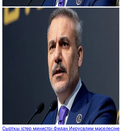
Сыртқы істер министрі Фидан Иерусалим мәселесіне