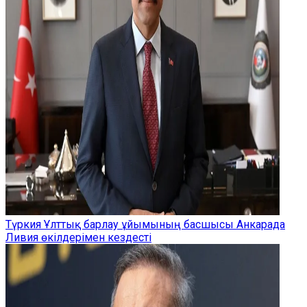
Түркия Ұлттық барлау ұйымының басшысы Анкарада
Ливия өкілдерімен кездесті