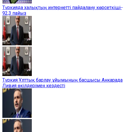
Түркияда халықтың интернетті пайдалану көрсеткіші ̶
92,3 пайыз
Түркия Ұлттық барлау ұйымының басшысы Анкарада
Ливия өкілдерімен кездесті