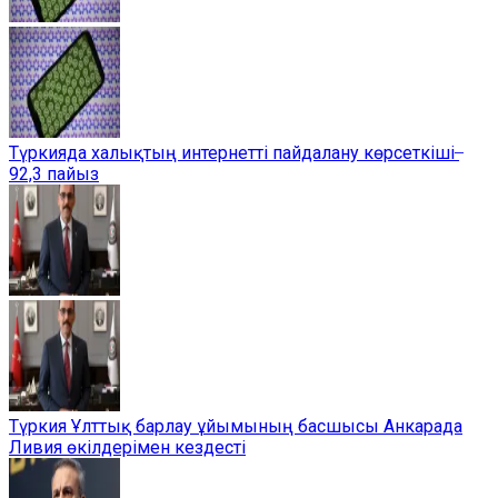
Түркияда халықтың интернетті пайдалану көрсеткіші ̶
92,3 пайыз
Түркия Ұлттық барлау ұйымының басшысы Анкарада
Ливия өкілдерімен кездесті