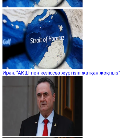
Иран: “АҚШ-пен келіссөз жүргізіп жатқан жоқпыз”