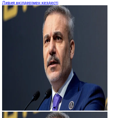
Ливия өкілдерімен кездесті