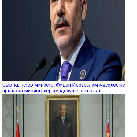
Сыртқы істер министрі Фидан Иерусалим мәселесіне
арналған министрлер кездесуіне қатысады