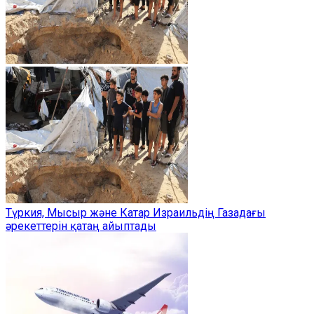
Түркия, Мысыр және Катар Израильдің Газадағы
әрекеттерін қатаң айыптады