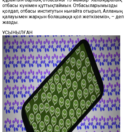
отбасы күнімен құттықтаймын. Отбасыларымызды
қолдап, отбасы институтын нығайта отырып, Алланың
қалауымен
жарқын
болашаққа
қол жеткіземіз
», – деп
жазды.
ҰСЫНЫЛҒАН