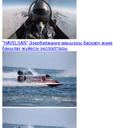
“HAVELSAN” Әзербайжанға маңызды басқару және
бақылау жүйесін экспорттады