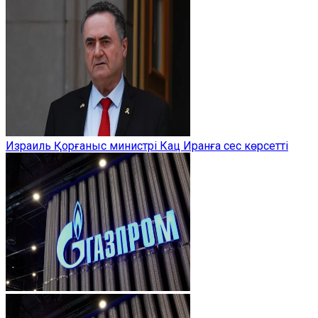
Израиль Қорғаныс министрі Кац Иранға сес көрсетті