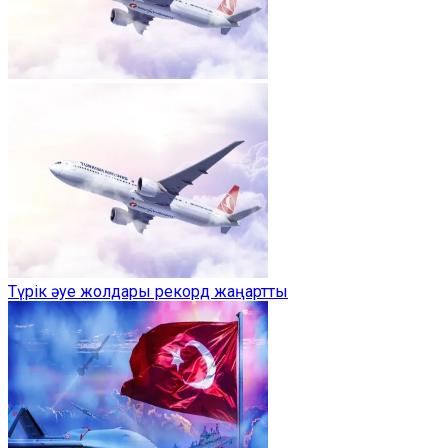
Түрік әуе жолдары рекорд жаңартты