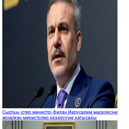
Сыртқы істер министрі Фидан Иерусалим мәселесіне
арналған министрлер кездесуіне қатысады