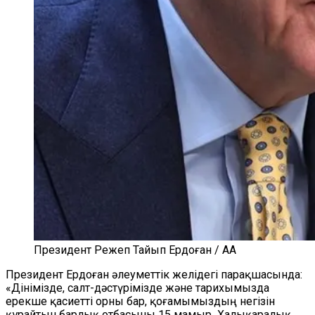
Президент Режеп Тайып Ердоған / AA
Президент Ердоған әлеуметтік желідегі парақшасында:
«Дінімізде, салт-дәстүрімізде және тарихымызда
ерекше қасиетті орны бар, қоғамымыздың негізін
құрайтын барлық отбас
ын
ы 15 мамыр
Халықаралық