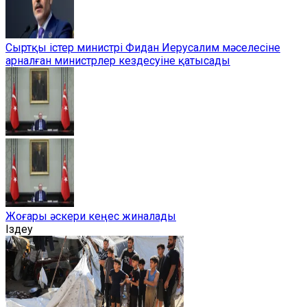
Сыртқы істер министрі Фидан Иерусалим мәселесіне
арналған министрлер кездесуіне қатысады
Жоғары әскери кеңес жиналады
Іздеу