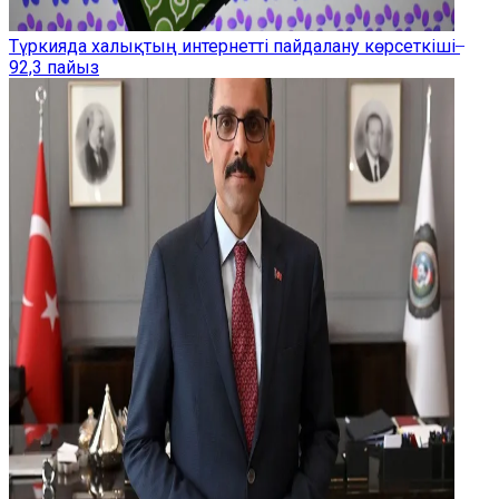
Түркияда халықтың интернетті пайдалану көрсеткіші ̶
92,3 пайыз