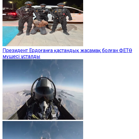
Президент Ердоғанға қастандық жасамақ болған ФЕТӨ
мүшесі ұсталды