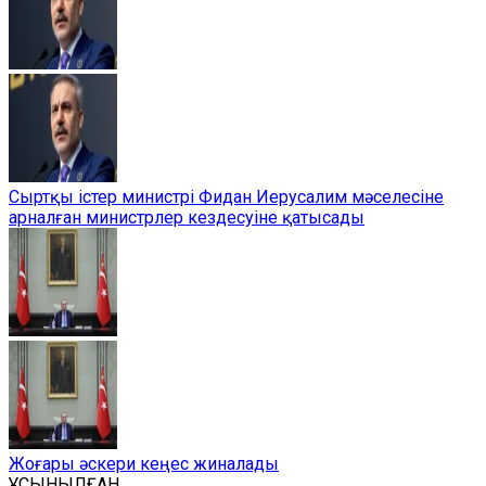
Сыртқы істер министрі Фидан Иерусалим мәселесіне
арналған министрлер кездесуіне қатысады
Жоғары әскери кеңес жиналады
ҰСЫНЫЛҒАН