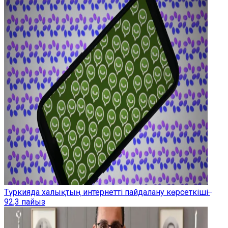
Түркияда халықтың интернетті пайдалану көрсеткіші ̶
92,3 пайыз