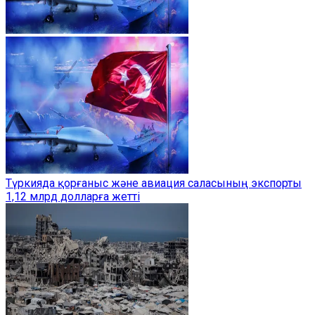
Түркияда қорғаныс және авиация саласының экспорты
1,12 млрд долларға жетті