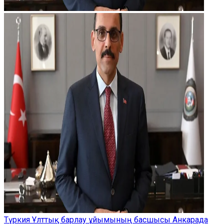
Түркия Ұлттық барлау ұйымының басшысы Анкарада