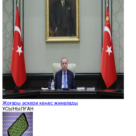
Жоғары әскери кеңес жиналады
ҰСЫНЫЛҒАН