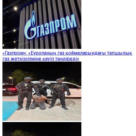
«Газпром»: «Еуропаның газ қоймаларындағы тапшылық
газ жеткізіліміне қауіп төндіреді»