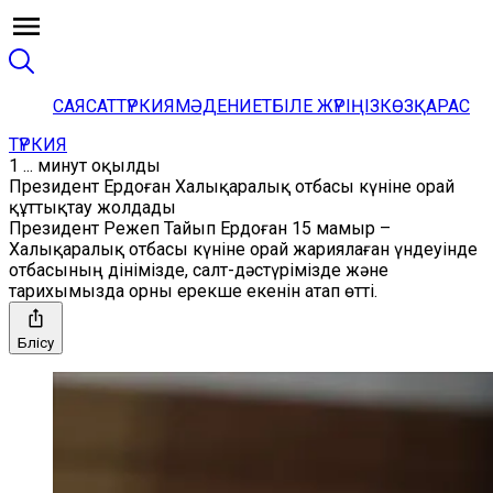
САЯСАТ
ТҮРКИЯ
МӘДЕНИЕТ
БІЛЕ ЖҮРІҢІЗ
КӨЗҚАРАС
ТҮРКИЯ
1 ... минут оқылды
Президент Ердоған Халықаралық отбасы күніне орай
құттықтау жолдады
Президент Режеп Тайып Ердоған 15 мамыр –
Халықаралық отбасы күніне орай жариялаған үндеуінде
отбасының дінімізде, салт-дәстүрімізде және
тарихымызда орны ерекше екенін атап өтті.
Бөлісу