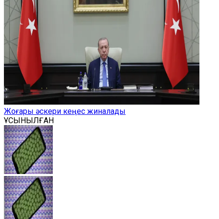
Жоғары әскери кеңес жиналады
ҰСЫНЫЛҒАН