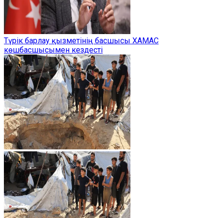
Түрік барлау қызметінің басшысы ХАМАС
көшбасшысымен кездесті