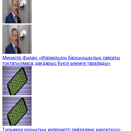
Министр Фидан: «Израильдің басқыншылық саясаты
тоқтатылмаса, дағдарыс бүкіл әлемге таралады»
Түркияда халықтың интернетті пайдалану көрсеткіші ̶