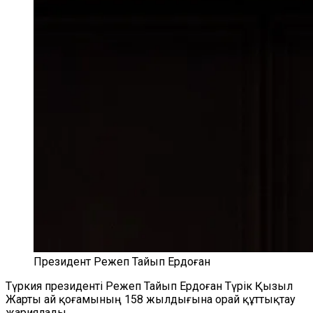
Президент Режеп Тайып Ердоған
Түркия президенті Режеп Тайып Ердоған Түрік Қызыл
Жарты ай қоғамының 158 жылдығына орай құттықтау
жариялады.