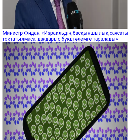
Министр Фидан: «Израильдің басқыншылық саясаты
тоқтатылмаса, дағдарыс бүкіл әлемге таралады»