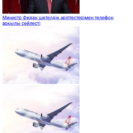
Министр Фидан шетелдік әріптестерімен телефон
арқылы сөйлесті