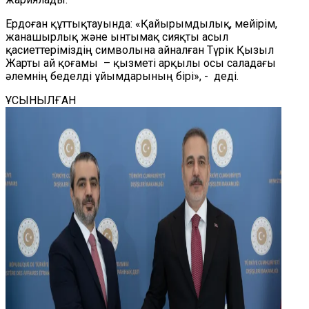
Ердоған құттықтауында: «Қайырымдылық, мейірім,
жанашырлық және ынтымақ сияқты асыл
қасиеттеріміздің символына айналған Түрік Қызыл
Жарты ай қоғамы
– қызметі арқылы осы саладағы
әлемнің беделді ұйымдарының бірі», - деді.
ҰСЫНЫЛҒАН