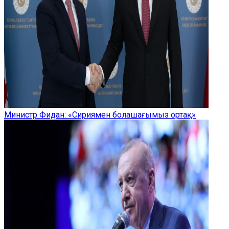
Министр Фидан: «Сириямен болашағымыз ортақ»