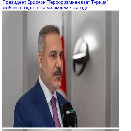
Президент Ердоған “Терроризмнен азат Түркия”
жобасына қатысты мәлімдеме жасады