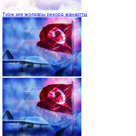
Түрік әуе жолдары рекорд жаңартты