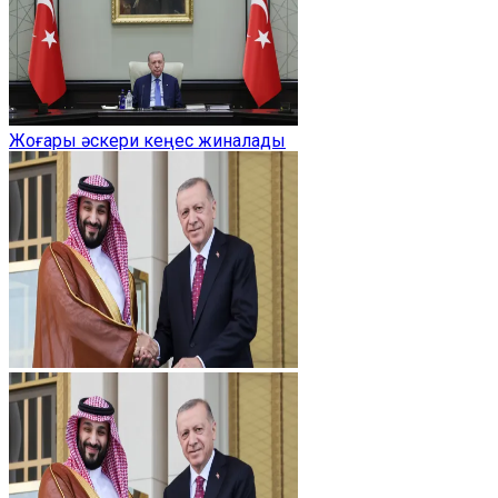
Жоғары әскери кеңес жиналады