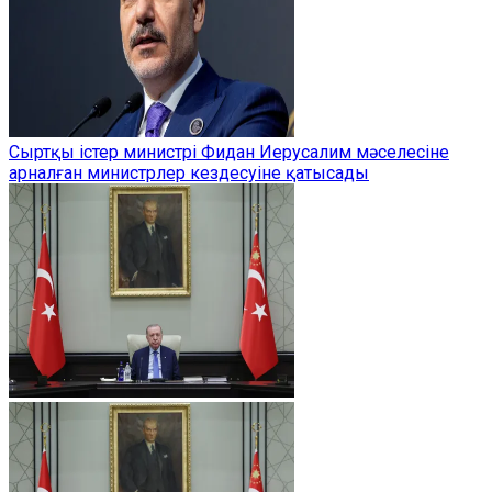
Сыртқы істер министрі Фидан Иерусалим мәселесіне
арналған министрлер кездесуіне қатысады