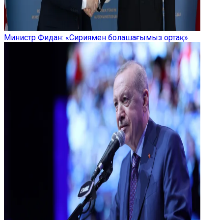
Министр Фидан: «Сириямен болашағымыз ортақ»