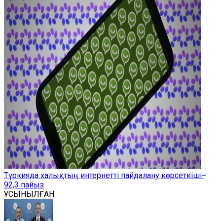
Түркияда халықтың интернетті пайдалану көрсеткіші ̶
92,3 пайыз
ҰСЫНЫЛҒАН