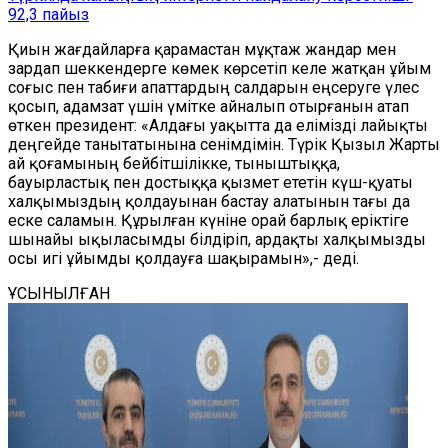
92,3 пайыз
Қиын жағдайларға қарамастан мұқтаж жандар мен
зардап шеккендерге көмек көрсетіп келе жатқан ұйым
соғыс пен табиғи апаттардың салдарын еңсеруге үлес
қосып, адамзат үшін үмітке айналып отырғанын атап
өткен президент:
«Алдағы уақытта да елімізді лайықты
деңгейде танытатынына сенімдімін. Түрік Қызыл Жарты
ай қоғамының бейбітшілікке, тыныштыққа,
бауырластық пен достыққа қызмет ететін күш-қуаты
халқымыздың қолдауынан бастау алатынын тағы да
еске саламын. Құрылған күніне орай барлық еріктіге
шынайы ықыласымды білдіріп, ардақты халқымызды
осы игі ұйымды қолдауға шақырамын»,- деді.
ҰСЫНЫЛҒАН