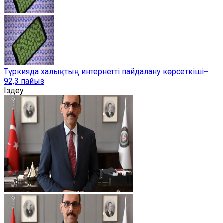
Түркияда халықтың интернетті пайдалану көрсеткіші ̶
92,3 пайыз
Іздеу