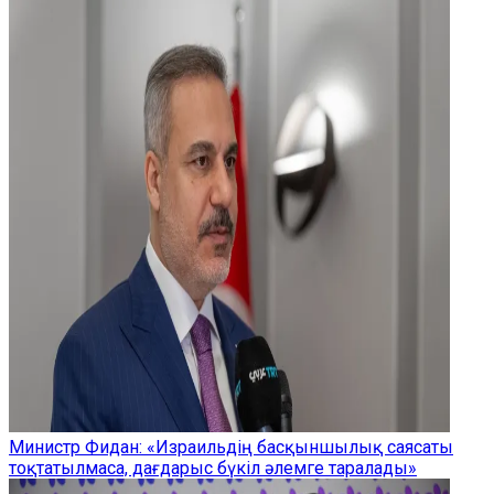
Министр Фидан: «Израильдің басқыншылық саясаты
тоқтатылмаса, дағдарыс бүкіл әлемге таралады»