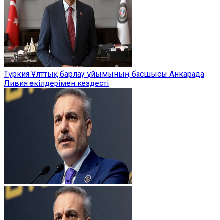
Түркия Ұлттық барлау ұйымының басшысы Анкарада
Ливия өкілдерімен кездесті