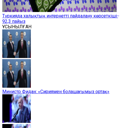
Түркияда халықтың интернетті пайдалану көрсеткіші ̶
92,3 пайыз
ҰСЫНЫЛҒАН
Министр Фидан: «Сириямен болашағымыз ортақ»