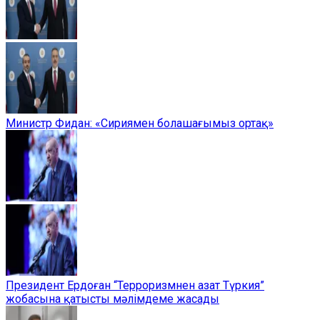
Министр Фидан: «Сириямен болашағымыз ортақ»
Президент Ердоған “Терроризмнен азат Түркия”
жобасына қатысты мәлімдеме жасады