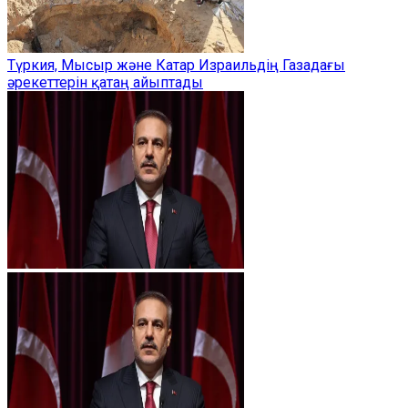
Түркия, Мысыр және Катар Израильдің Газадағы
әрекеттерін қатаң айыптады