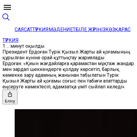
САЯСАТ
ТҮРКИЯ
МӘДЕНИЕТ
БІЛЕ ЖҮРІҢІЗ
КӨЗҚАРАС
ТҮРКИЯ
1 ... минут оқылды
Президент Ердоған Түрік Қызыл Жарты ай қоғамының
құрылған күніне орай құттықтау жариялады
Ердоған: «Қиын жағдайларға қарамастан мұқтаж жандар
мен зардап шеккендерге қолдау көрсетіп, барлық
көмекке зәру адамның жанынан табылатын Түрік
Қызыл Жарты ай қоғамы соғыс пен табиғи апаттарды
еңсеруге көмектесіп, адамзатқа үміт сыйлап келеді».
Бөлісу