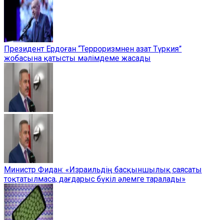
Президент Ердоған “Терроризмнен азат Түркия”
жобасына қатысты мәлімдеме жасады
Министр Фидан: «Израильдің басқыншылық саясаты
тоқтатылмаса, дағдарыс бүкіл әлемге таралады»