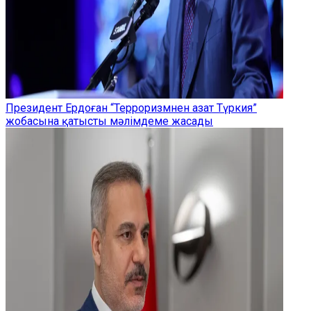
Президент Ердоған “Терроризмнен азат Түркия”
жобасына қатысты мәлімдеме жасады