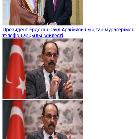
Президент Ердоған Сауд Арабиясының тақ мұрагерімен
телефон арқылы сөйлесті