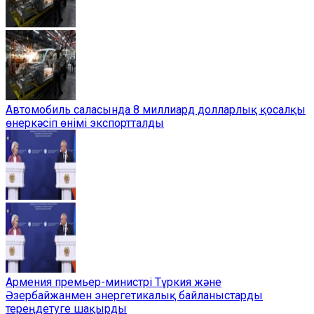
Автомобиль саласында 8 миллиард долларлық қосалқы
өнеркәсіп өнімі экспортталды
Армения премьер-министрі Түркия және
Әзербайжанмен энергетикалық байланыстарды
тереңдетуге шақырды