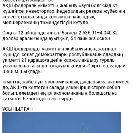
АҚШ федераль үкіметтің жабылу қаупі белгісіздікті
күшейтсе, инвесторлар Федералдық резерв жүйесінің
келесі отырысында қосымша пайыздық
мөлшерлеменің төмендетілуін күтуде.
Соңғы 12 ай ішінде алтын бағасы 2 536,91–4 040,32
доллар аралығында ауытқып, 54 пайызға өскен.
АҚШ федералды үкіметінің жабылуының жетінші
күнінде, сенат демократтары республикашылдардың
үкіметті 21 қарашаға дейін қаржыландыру туралы
ұсынысына тағы да тосқауыл қойды. Әзірге ешқандай
шешім шықпады.
Үкіметтің жабылуы экономикалық дағдарысқа әкелмесе
де, АҚШ-та көптеген салада үлкен іркілістерге себеп
болып, әлемдегі ең ірі экономиканың болашағына
қатысты белгісіздікті арттырды.
ҰСЫНЫЛҒАН