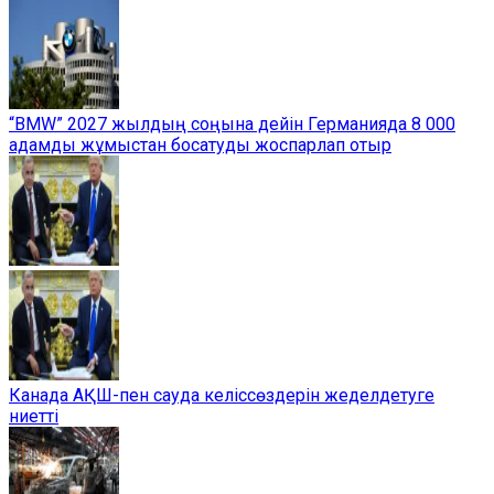
“BMW” 2027 жылдың соңына дейін Германияда 8 000
адамды жұмыстан босатуды жоспарлап отыр
Канада АҚШ-пен сауда келіссөздерін жеделдетуге
ниетті