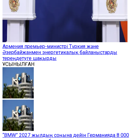
Армения премьер-министрі Түркия және
Әзербайжанмен энергетикалық байланыстарды
тереңдетуге шақырды
ҰСЫНЫЛҒАН
“BMW” 2027 жылдың соңына дейін Германияда 8 000