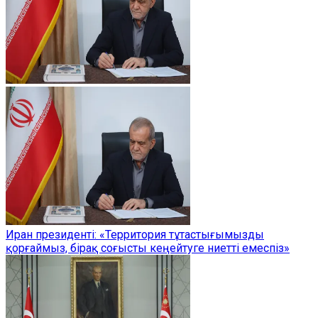
Иран президенті: «Территория тұтастығымызды
қорғаймыз, бірақ соғысты кеңейтуге ниетті емеспіз»