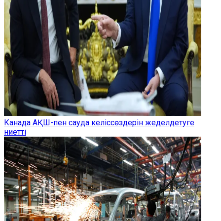
Канада АҚШ-пен сауда келіссөздерін жеделдетуге
ниетті