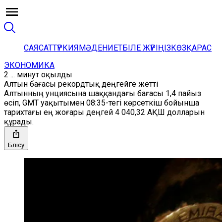
САЯСАТ
ТҮРКИЯ
МӘДЕНИЕТ
БІЛЕ ЖҮРІҢІЗ
КӨЗҚАРАС
ЭКОНОМИКА
2 ... минут оқылды
Алтын бағасы рекордтық деңгейге жетті
Алтынның унциясына шаққандағы бағасы 1,4 пайыз
өсіп, GMT уақытымен 08:35-тегі көрсеткіш бойынша
тарихтағы ең жоғары деңгей 4 040,32 АҚШ долларын
құрады.
Бөлісу