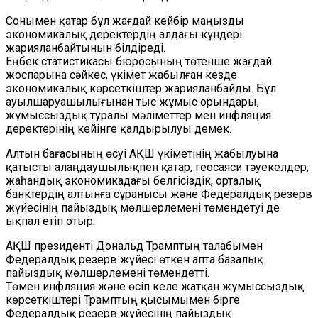
Сонымен қатар бұл жағдай кейбір маңызды
экономикалық деректердің алдағы күндері
жарияланбайтынын білдіреді.
Еңбек статистикасы бюросының төтенше жағдай
жоспарына сәйкес, үкімет жабылған кезде
экономикалық көрсеткіштер жарияланбайды. Бұл
ауылшаруашылығынан тыс жұмыс орындары,
жұмыссыздық туралы мәліметтер мен инфляция
деректерінің кейінге қалдырылуы демек.
Алтын бағасының өсуі АҚШ үкіметінің жабылуына
қатысты алаңдаушылықпен қатар, геосаяси тәуекелдер,
жаһандық экономикадағы белгісіздік, орталық
банктердің алтынға сұранысы және Федералдық резерв
жүйесінің пайыздық мөлшерлемені төмендетуі де
ықпал етіп отыр.
АҚШ президенті Дональд Трамптың талабымен
Федералдық резерв жүйесі өткен апта базалық
пайыздық мөлшерлемені төмендетті.
Төмен инфляция және өсіп келе жатқан жұмыссыздық
көрсеткіштері Трамптың қысымымен бірге
Федералдық резерв жүйесінің пайыздық