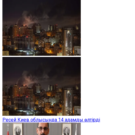
Ресей Киев облысында 14 адамды өлтірді