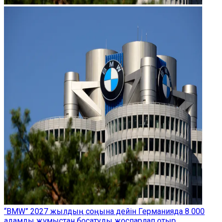
“BMW” 2027 жылдың соңына дейін Германияда 8 000
адамды жұмыстан босатуды жоспарлап отыр