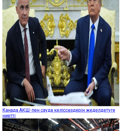
Канада АҚШ-пен сауда келіссөздерін жеделдетуге
ниетті