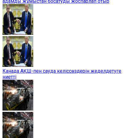
адамды жұмыстан босатуды жоспарлап отыр
Канада АҚШ-пен сауда келіссөздерін жеделдетуге
ниетті