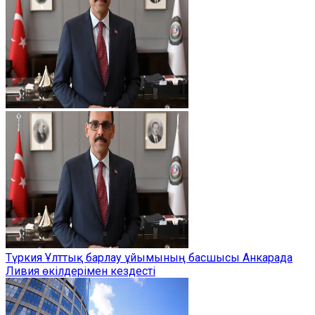
Түркия Ұлттық барлау ұйымының басшысы Анкарада
Ливия өкілдерімен кездесті