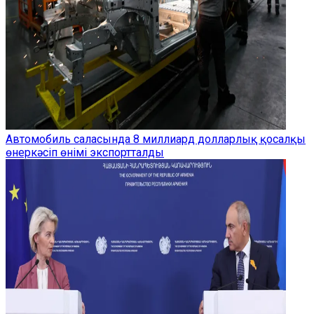
Автомобиль саласында 8 миллиард долларлық қосалқы
өнеркәсіп өнімі экспортталды