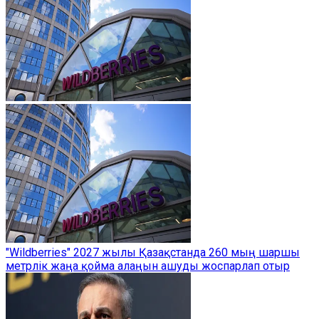
"Wildberries" 2027 жылы Қазақстанда 260 мың шаршы
метрлік жаңа қойма алаңын ашуды жоспарлап отыр