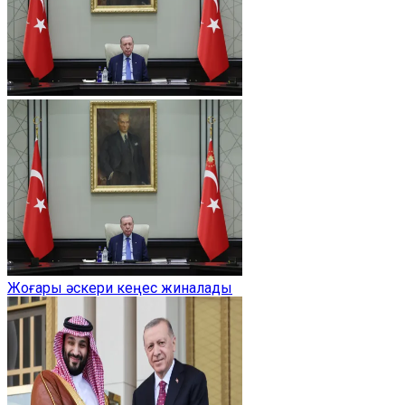
Жоғары әскери кеңес жиналады