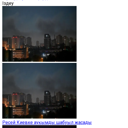
Іздеу
Ресей Киевке ауқымды шабуыл жасады