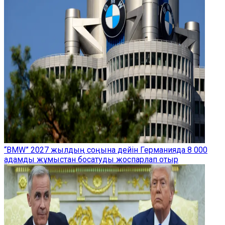
“BMW” 2027 жылдың соңына дейін Германияда 8 000
адамды жұмыстан босатуды жоспарлап отыр