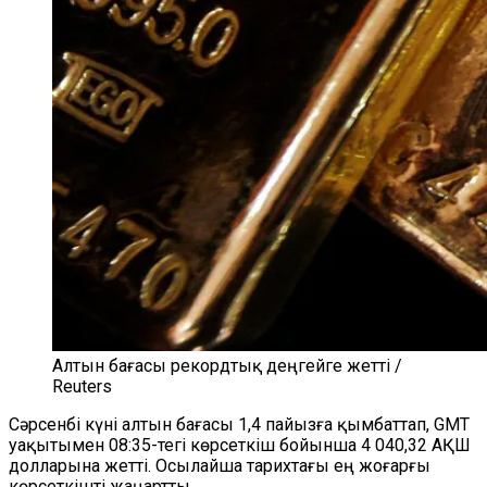
Алтын бағасы рекордтық деңгейге жетті /
Reuters
Сәрсенбі күні алтын бағасы 1,4 пайызға қымбаттап, GMT
уақытымен 08:35-тегі көрсеткіш бойынша 4 040,32 АҚШ
долларына жетті. Осылайша тарихтағы ең жоғарғы
көрсеткішті жаңартты.