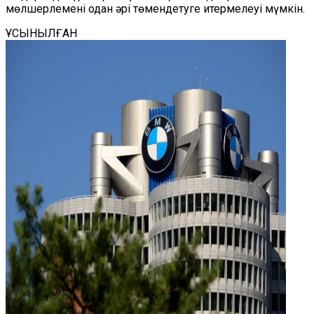
мөлшерлемені одан әрі төмендетуге итермелеуі мүмкін.
ҰСЫНЫЛҒАН