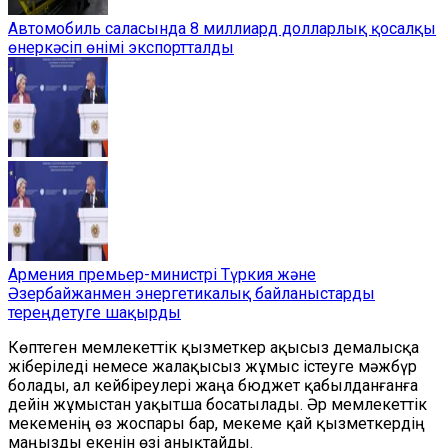
Автомобиль саласында 8 миллиард долларлық қосалқы
өнеркәсіп өнімі экспортталды
Армения премьер-министрі Түркия және
Әзербайжанмен энергетикалық байланыстарды
тереңдетуге шақырды
Көптеген мемлекеттік қызметкер ақысыз демалысқа
жіберіледі немесе жалақысыз жұмыс істеуге мәжбүр
болады, ал кейбіреулері жаңа бюджет қабылданғанға
дейін жұмыстан уақытша босатылады. Әр мемлекеттік
мекеменің өз жоспары бар, мекеме қай қызметкердің
маңызды екенін өзі анықтайды.