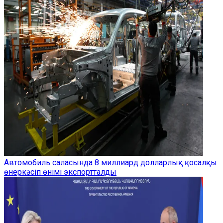
Автомобиль саласында 8 миллиард долларлық қосалқы
өнеркәсіп өнімі экспортталды