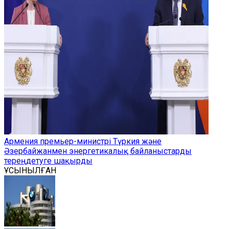
Армения премьер-министрі Түркия және
Әзербайжанмен энергетикалық байланыстарды
тереңдетуге шақырды
ҰСЫНЫЛҒАН