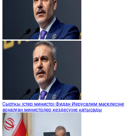
Сыртқы істер министрі Фидан Иерусалим мәселесіне
арналған министрлер кездесуіне қатысады