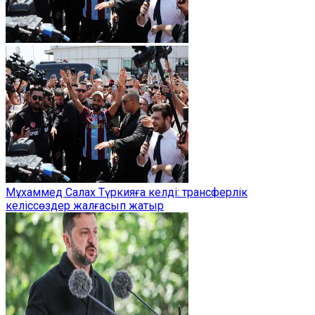
Мұхаммед Салах Түркияға келді: трансферлік
келіссөздер жалғасып жатыр