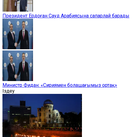
Президент Ердоған Сауд Арабиясына сапарлай барады
Министр Фидан: «Сириямен болашағымыз ортақ»
Іздеу