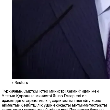
/ Reuters
Түркияның Сыртқы істер министрі Хакан Фидан мен
Ұлттық Қорғаныс министрі Яшар Гүлер екі ел
арасындағы стратегиялық серіктестікті нығайту және
аймақтық бейбітшілік үшін екіжақты ынтымақтастықты
тереңдету мақсатында 9 шілде күні Пәкістанға барады.