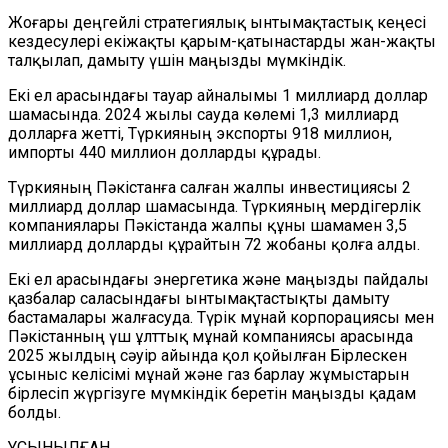
Жоғары деңгейлі стратегиялық ынтымақтастық кеңесі
кездесулері екіжақты қарым-қатынастарды жан-жақты
талқылап, дамыту үшін маңызды мүмкіндік.
Екі ел арасындағы тауар айналымы 1 миллиард доллар
шамасында. 2024 жылы сауда көлемі 1,3 миллиард
долларға жетті, Түркияның экспорты 918 миллион,
импорты 440 миллион долларды құрады.
Түркияның Пәкістанға салған жалпы инвестициясы 2
миллиард доллар шамасында. Түркияның мердігерлік
компаниялары Пәкістанда жалпы құны шамамен 3,5
миллиард долларды құрайтын 72 жобаны қолға алды.
Екі ел арасындағы энергетика және маңызды пайдалы
қазбалар саласындағы ынтымақтастықты дамыту
бастамалары жалғасуда. Түрік мұнай корпорациясы мен
Пәкістанның үш ұлттық мұнай компаниясы арасында
2025 жылдың сәуір айында қол қойылған Бірлескен
ұсыныс келісімі мұнай және газ барлау жұмыстарын
бірлесіп жүргізуге мүмкіндік беретін маңызды қадам
болды.
ҰСЫНЫЛҒАН