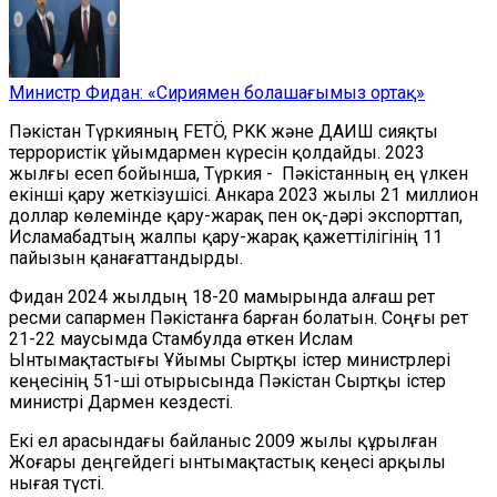
Министр Фидан: «Сириямен болашағымыз ортақ»
Пәкістан Түркияның FETÖ, PKK және ДАИШ сияқты
террористік ұйымдармен күресін қолдайды. 2023
жылғы есеп бойынша, Түркия - Пәкістанның ең үлкен
екінші қару жеткізушісі. Анкара 2023 жылы 21 миллион
доллар көлемінде қару-жарақ пен оқ-дәрі экспорттап,
Исламабадтың жалпы қару-жарақ қажеттілігінің 11
пайызын қанағаттандырды.
Фидан 2024 жылдың 18-20 мамырында алғаш рет
ресми сапармен Пәкістанға барған болатын. Соңғы рет
21-22 маусымда Стамбулда өткен Ислам
Ынтымақтастығы Ұйымы Сыртқы істер министрлері
кеңесінің 51-ші отырысында Пәкістан Сыртқы істер
министрі Дармен кездесті.
Екі ел арасындағы байланыс 2009 жылы құрылған
Жоғары деңгейдегі ынтымақтастық кеңесі арқылы
нығая түсті.