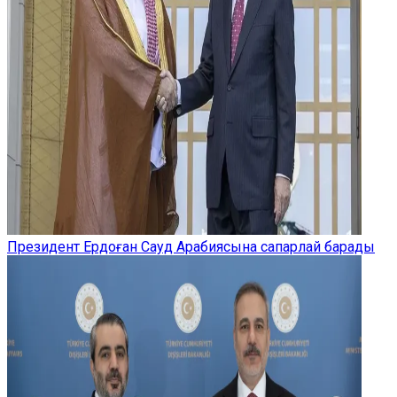
Президент Ердоған Сауд Арабиясына сапарлай барады