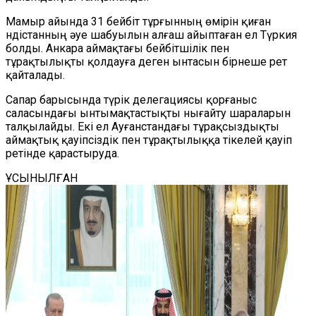
Мамыр айында 31 бейбіт тұрғынның өмірін қиған
Үндістанның әуе шабуылын алғаш айыптаған ел Түркия
болды. Анкара аймақтағы бейбітшілік пен
тұрақтылықты қолдауға деген ынтасын бірнеше рет
қайталады.
Сапар барысында түрік делегациясы қорғаныс
саласындағы ынтымақтастықты нығайту шараларын
талқылайды. Екі ел Ауғанстандағы тұрақсыздықты
аймақтық қауіпсіздік пен тұрақтылыққа тікелей қауіп
ретінде қарастыруда.
ҰСЫНЫЛҒАН