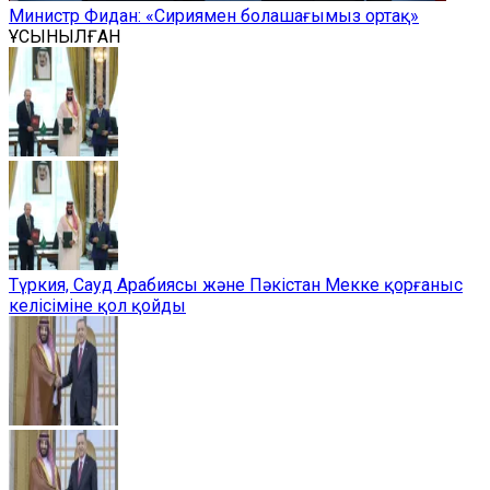
Министр Фидан: «Сириямен болашағымыз ортақ»
ҰСЫНЫЛҒАН
Түркия, Сауд Арабиясы және Пәкістан Мекке қорғаныс
келісіміне қол қойды