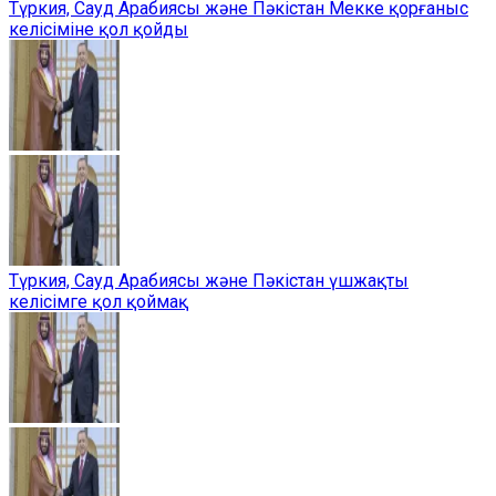
Түркия, Сауд Арабиясы және Пәкістан Мекке қорғаныс
келісіміне қол қойды
Түркия, Сауд Арабиясы және Пәкістан үшжақты
келісімге қол қоймақ