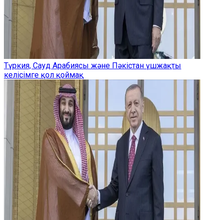
Түркия, Сауд Арабиясы және Пәкістан үшжақты
келісімге қол қоймақ