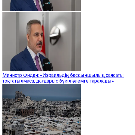
Министр Фидан: «Израильдің басқыншылық саясаты
тоқтатылмаса, дағдарыс бүкіл әлемге таралады»