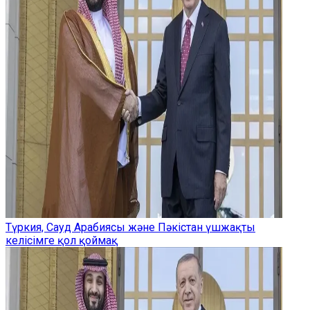
Түркия, Сауд Арабиясы және Пәкістан үшжақты
келісімге қол қоймақ