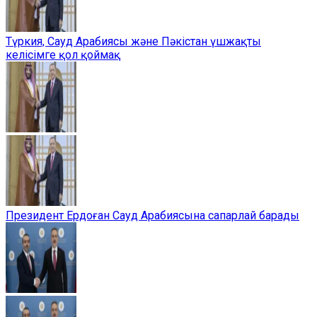
Түркия, Сауд Арабиясы және Пәкістан үшжақты
келісімге қол қоймақ
Президент Ердоған Сауд Арабиясына сапарлай барады