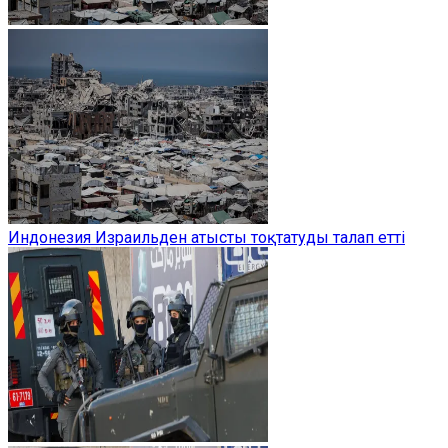
Индонезия Израильден атысты тоқтатуды талап етті