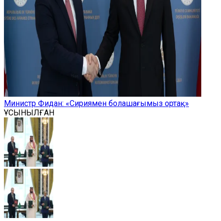
Министр Фидан: «Сириямен болашағымыз ортақ»
ҰСЫНЫЛҒАН