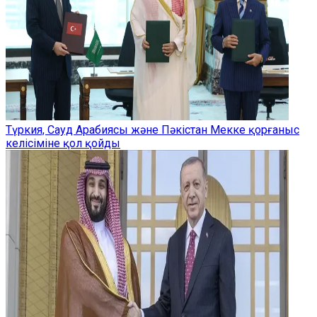
Түркия, Сауд Арабиясы және Пәкістан Мекке қорғаныс
келісіміне қол қойды