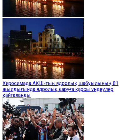
Хиросимада АҚШ-тың ядролық шабуылының 81
жылдығында ядролық қаруға қарсы үндеулер
қайталанды