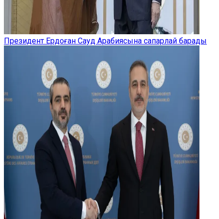
Президент Ердоған Сауд Арабиясына сапарлай барады