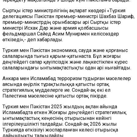
Сыртқы істер министрлігінің ақпарат көздері «Түркия
делегациясы Пәкістан премьер-министрі Шахбаз Шариф,
премьер-министрдің орынбасары әрі Сыртқы істер
министрі Исхак Дар және армия қолбасшысы
фельдмаршал Сайед Асим Мунирмен келіссөздер
өткізеді»,- деп хабарлады.
Түркия мен Пәкістан экономика, сауда және қорғаныс
салаларында тығыз қарым-қатынаста. Бұл жоғары
деңгейдегі сапар қауіпсіздік және лаңкестікпен күрес
салаларындағы ынтымақтастықты одан әрі нығайтады.
Анкара мен Исламабад терроризм тудырған мәселелер
аясында өңірлік тұрақтылыққа қатысты ортақ
стратегиялық мүдделерге ие. Сондай-ақ екі ел
Палестина мәселесіне қатысты ортақ пікірде.
Түркия мен Пәкістан 2025 жылдың ақпан айында
Исламабадта өткен Жоғары деңгейдегі стратегиялық
ынтымақтастық кеңесінің отырысынан кейінгі
ілгерілеушілікті талдайды. Сондай-ақ 2026 жылы
Түркияда өткізілуі жоспарланған келесі отырысқа
дайындықты талқылайды.