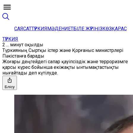
САЯСАТ
ТҮРКИЯ
МӘДЕНИЕТ
БІЛЕ ЖҮРІҢІЗ
КӨЗҚАРАС
ТҮРКИЯ
2 ... минут оқылды
Түркияның Cыртқы істер және Қорғаныс министрлері
Пәкістанға барады
Жоғары деңгейдегі сапар қауіпсіздік және терроризмге
қарсы күрес бойынша екіжақты ынтымақтастықты
нығайтады деп күтілуде.
Бөлісу