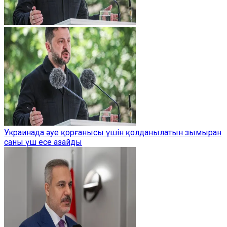
Украинада әуе қорғанысы үшін қолданылатын зымыран
саны үш есе азайды