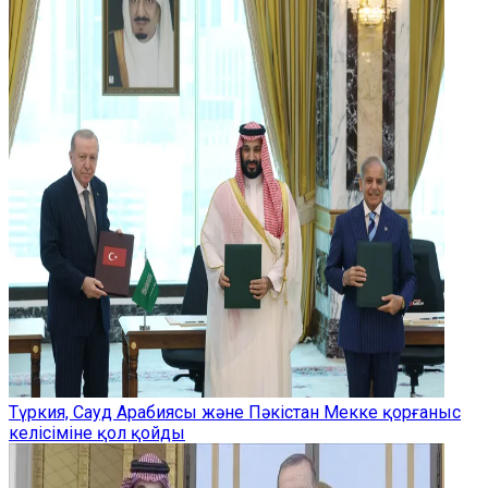
Түркия, Сауд Арабиясы және Пәкістан Мекке қорғаныс
келісіміне қол қойды