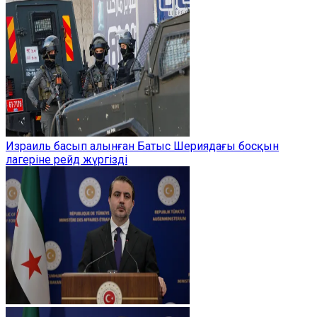
Израиль басып алынған Батыс Шериядағы босқын
лагеріне рейд жүргізді